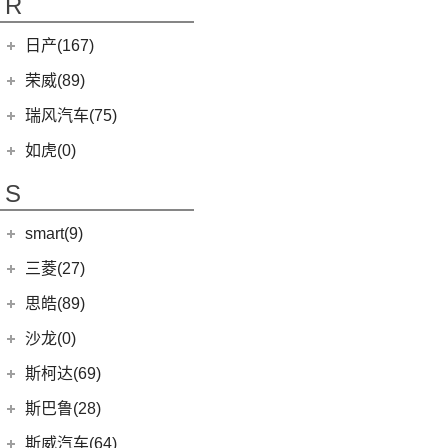
R
(10)
艾瑞泽e
(4)
嘉华
(5)
艾瑞泽5
(4)
瑞虎e
日产(167)
(1)
起亚KX3 EV
(14)
瑞虎8 PRO
eQ7
(3)
东风日产
(112)
荣威(89)
(4)
起亚K3 EV
(7)
瑞虎8 L
(3)
楼兰
(2)
起亚K5 PHEV
上汽集团
(89)
瑞风汽车(75)
(24)
瑞虎7 PLUS
(12)
逍客
(4)
凯绅
(2)
龙猫
(6)
瑞虎8 PLUS鲲鹏e+
江汽集团
(75)
如虎(0)
(7)
骐达
(2)
焕驰
(12)
荣威RX5
(24)
艾瑞泽5 PLUS
(12)
瑞风L6 MAX
S
(5)
日产N7
(5)
起亚KX5
(5)
荣威RX9
(4)
艾瑞泽GX
(3)
瑞风L5
(25)
轩逸
(5)
KX3傲跑
smart(9)
(9)
荣威iMAX8
(7)
瑞虎7 PLUS新能源
(51)
瑞风M3
(9)
探陆
(1)
科莱威CLEVER
(17)
smart
(9)
探索06
三菱(27)
(9)
瑞风M4
(2)
轩逸·纯电
(8)
荣威i6 MAX新能源
(14)
艾瑞泽8
(9)
smart精灵#1
广汽三菱
(27)
思皓(89)
(6)
劲客
(3)
荣威Ei5
(7)
瑞虎3
(13)
欧蓝德
江淮大众
(2)
沙龙(0)
(6)
天籁
(3)
鲸
(23)
瑞虎8 PLUS
(7)
奕歌
(2)
思皓E20X
沙龙汽车
(0)
斯柯达(69)
(6)
途达
(14)
荣威i5
(13)
瑞虎5x
(2)
祺智EV
江汽集团
(87)
(0)
机甲龙
上汽斯柯达
(69)
斯巴鲁(28)
(15)
奇骏
(4)
荣威D5X DMH
(7)
风云A8
(4)
劲炫
(3)
思皓X4
(9)
速派
(14)
ARIYA艾睿雅
斯巴鲁
(28)
斯威汽车(64)
(5)
荣威RX5 MAX