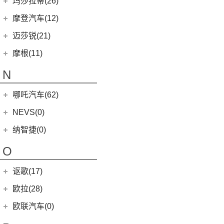
玛莎拉蒂(26)
MG ONE
(11)
MINI CLUBMAN
(11)
(0)
马自达EZ-6
(0)
塞纳
玛莎拉蒂
(26)
摩登汽车(12)
(2)
名爵5
MINI COUNTRYMAN
(15)
(11)
马自达CX-50行也
(2)
迈凯伦570S
Ghibli
(5)
摩登汽车
(12)
迈莎锐(21)
(5)
名爵6新能源
MINI CABRIO
(6)
(4)
马自达CX-8
(3)
迈凯伦GT
(5)
总裁
Modern in
(12)
迈莎锐
(21)
(3)
MG领航新能源
摩根(11)
MINI JCW
(5)
(23)
马自达CX-5
(2)
迈凯伦600LT
MC20
(5)
(4)
(1)
名爵ZS
迈莎锐Urus
摩根
(11)
MINI JCW
(2)
N
(19)
马自达CX-30
(2)
迈凯伦720S
Levante
(6)
(3)
(1)
名爵eHS
迈莎锐Cayenne
3-Wheeler
(2)
MINI JCW CLUBMAN
(1)
一汽马自达
(14)
(1)
迈凯伦540C
Grecale
(5)
哪吒汽车(62)
MG7
(6)
(15)
迈莎锐MV600
(1)
摩根4-4
MINI JCW COUNTRYMAN
(2)
(8)
马自达CX-4
(1)
迈凯伦765LT
合众新能源
(62)
NEVS(0)
(7)
(3)
名爵6
迈莎锐G级
(2)
摩根Aero
(6)
阿特兹
Artura
(4)
(9)
哪吒S
(4)
(1)
名爵EZS
迈莎锐揽胜
国能汽车
(0)
纳智捷(0)
(2)
摩根Roadster
(1)
迈凯伦570GT
(4)
哪吒AYA
(10)
名爵HS
NEVS 9-3
(0)
(1)
摩根Plus 8
O
(22)
哪吒U
(7)
MG领航
NEVS 9-3X
(0)
(1)
摩根Aero 8
讴歌(17)
(9)
哪吒V
(2)
摩根Plus 4
(9)
哪吒L
广汽讴歌
(17)
欧拉(28)
(0)
哪吒GT
(8)
讴歌RDX
欧拉
(28)
欧联汽车(0)
(9)
哪吒X
(9)
讴歌CDX
(3)
芭蕾猫