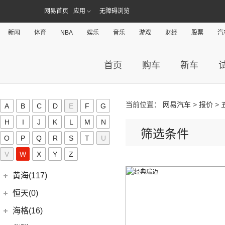
GC2
(5)
进口福特
(7)
SAVANA
(2)
(5)
传祺GA4 PLUS
(10)
途锐
网易首页
应用
无障碍浏览
(18)
皇冠陆放
长城汽车
(145)
海马(19)
(4)
福特F-150
SIERRA
(5)
(9)
传祺E9
(3)
蔚揽
(16)
凌放HARRIER
(5)
哈弗H2
Mustang
(3)
新闻
体育
NBA
娱乐
音乐
游戏
财经
股票
汽
一汽海马
(7)
红旗(115)
(9)
传祺GS3
大众R
(1)
(21)
RAV4荣放
(8)
哈弗F7
(7)
海马7X
一汽红旗
(115)
华泰(0)
(4)
传祺GA8
(1)
高尔夫R
(6)
威驰FS
(13)
哈弗M6
首页
购车
新车
海马汽车
(10)
(11)
红旗HQ9
(29)
传祺M8
华泰新能源(0)
安徽大众
(1)
(21)
卡罗拉锐放
(15)
哈弗神兽
(8)
海马8S
(2)
红旗E-HS3
(1)
传祺M6 MAX
(1)
大众ID.UNYX 与众
华颂(0)
(7)
格瑞维亚
(4)
哈弗二代大狗
(2)
海马6P
(5)
红旗H6
(13)
传祺GS4 PLUS
(5)
当前位置：
网易汽车
>
报价
>
合创(19)
一汽丰田bZ3
A
B
C
D
E
F
G
(6)
哈弗初恋
海马新能源
(2)
(17)
红旗H9
(6)
传祺GA6
(13)
亚洲狮
合创汽车
(19)
(7)
H
哈弗H6 Coupe
I
J
K
L
M
N
恒驰(1)
(2)
爱尚EV
(12)
红旗E-HS9
(2)
传祺GS4 COUPE
筛选条件
(7)
柯斯达
(5)
(17)
哈弗H5
合创Z03
O
P
Q
R
S
T
U
恒大新能源
(1)
汉腾汽车(31)
(5)
红旗EH7
(13)
亚洲龙
(0)
(3)
枭龙MAX
合创V09
V
W
X
(0)
Y
Z
恒驰9
汉腾汽车
(31)
(2)
红旗L5
红星汽车(0)
(22)
卡罗拉
(6)
(2)
哈弗F7x
合创007
(0)
恒驰2
(10)
(13)
红旗E-QM5
汉腾V7
黄海(117)
(6)
威驰
(7)
哈弗F5
(0)
恒驰3
(7)
(14)
红旗H5
汉腾X7
黄海汽车
(117)
恒天(0)
进口丰田
(22)
(12)
哈弗赤兔
(0)
恒驰8
(0)
(3)
红旗H7
汉腾X8
(36)
黄海N1S
海格(16)
(6)
埃尔法
(3)
哈弗H6 DHT-PHEV
(0)
恒驰4
(8)
(0)
红旗H7 PHEV
汉腾X5
(2)
黄海N1