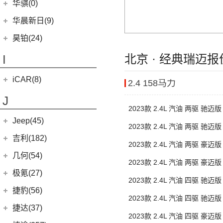
(11)
威尔法
苏州金龙
(16)
(4)
哈弗二代大狗新能源
华骐(0)
(0)
恒驰1
(3)
(12)
红旗HS5
幸福e+
(11)
黄海N3
SUPRA
(5)
(3)
(10)
枭龙
海格H5V
(0)
恒驰7
华晨新日(9)
(19)
(3)
红旗HS7
汉腾X5 EV
(20)
黄海N7
(4)
(6)
哈弗酷狗
海格H5C
(0)
恒驰6
华晨新日
(9)
昊铂(24)
(8)
大牛
(12)
哈弗大狗
(1)
恒驰5
(3)
华晨新日i03A
昊铂
(24)
北京 · 经典瑞迈
I
(40)
黄海N2
(4)
哈弗H7
(6)
华晨新日i03
(14)
昊铂HT
(10)
哈弗H6S
iCAR(8)
2.4 158马力
(10)
昊铂GT
(7)
哈弗H9
奇瑞新能源
(8)
J
(7)
哈弗H6
2023款 2.4L 汽油 两驱 驰迈
iCAR 03
(8)
Jeep(45)
2023款 2.4L 汽油 两驱 驰迈
广汽菲克
(26)
吉利(182)
2023款 2.4L 汽油 两驱 豪迈
(6)
自由侠
吉利汽车
(182)
几何(54)
2023款 2.4L 汽油 两驱 豪迈
(4)
大指挥官
(3)
嘉际ePro
几何汽车
(54)
极氪(27)
2023款 2.4L 汽油 四驱 驰迈
(7)
指南者
(7)
帝豪EV
(8)
几何E
极氪汽车
(27)
捷豹(56)
(8)
自由光
2023款 2.4L 汽油 四驱 驰迈
(1)
帝豪GL PHEV
(11)
几何G6
ZEEKR 001
(4)
奇瑞捷豹
(34)
捷达(37)
(1)
大指挥官PHEV
(4)
星越S
2023款 2.4L 汽油 四驱 豪迈
(4)
几何M6
(3)
极氪X
(9)
捷豹E-PACE