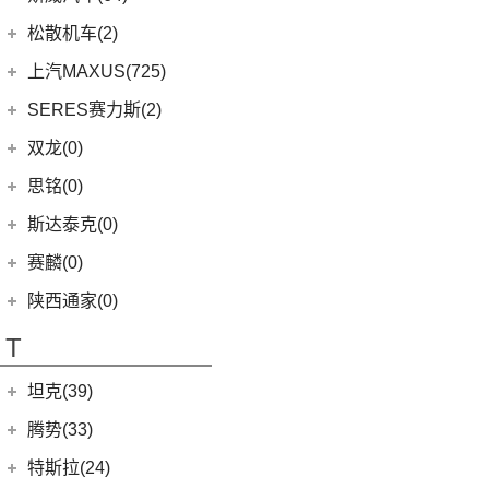
(1)
阿图柯
(4)
思皓X7
(6)
柯珞克
(2)
新蓝鸟
(11)
森林人
(3)
荣威ei6
华晨鑫源
(64)
松散机车(2)
(5)
思皓E40X
(7)
柯米克
郑州日产
(51)
(3)
力狮
(5)
荣威iMAX8 EV
(12)
斯威G01
松散机车
(2)
上汽MAXUS(725)
(3)
爱跑
(17)
明锐
(38)
纳瓦拉
(4)
斯巴鲁BRZ
(3)
荣威RX3
(5)
斯威X3
(1)
SS SUMMER 夏天
上汽大通
(725)
SERES赛力斯(2)
(5)
思皓E50A
(8)
柯迪亚克GT
(5)
锐骐7虎啸
(6)
傲虎
(4)
荣威i6 MAX
(11)
斯威X7
(1)
SS DOLPHIN 海豚
G20
(23)
(7)
思皓曜
金康赛力斯
(2)
双龙(0)
(5)
柯米克GT
(6)
途达
(4)
斯巴鲁XV
(3)
荣威ei6 MAX
(4)
钢铁侠
EUNIQ 7
(2)
(10)
思皓QX
(2)
赛力斯SF5
(4)
昕锐
思铭(0)
(2)
奇骏·荣耀
(5)
荣威RX5新能源
(2)
斯威X2
EUNIQ 6
(8)
(8)
思皓E10X
SF7
(0)
(4)
昕动
进口日产
(4)
斯达泰克(0)
(29)
斯威G05
FCV80
(1)
(9)
思皓A5
(9)
柯迪亚克
(0)
日产Ariya
(1)
斯威G01 EV
赛麟(0)
T70 EV
(1)
(33)
思皓X8
(4)
途乐
陕西通家(0)
T90
(37)
T70
(120)
T
EV80
(11)
坦克(39)
EG10
(2)
长城汽车
(39)
腾势(33)
G50
(18)
(0)
坦克800
腾势
(33)
T60
(9)
特斯拉(24)