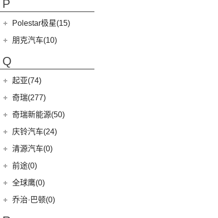
P
(5)
欧拉5
Polestar极星(15)
(8)
好猫
Polestar
(15)
朋克汽车(10)
(5)
好猫GT
Polestar 1
(1)
(0)
朋克猫
朋克汽车
(10)
Q
Precept
(0)
(0)
樱桃猫
(5)
朋克美美
起亚(74)
Polestar 4
(6)
(7)
闪电猫
(1)
朋克啦啦
起亚
(74)
Polestar 3
(2)
奇瑞(277)
(4)
朋克多多
(11)
狮铂拓界
Polestar 2
(6)
奇瑞汽车
(277)
奇瑞新能源(50)
(13)
起亚K3
(0)
奇瑞TJ-1
奇瑞新能源
(50)
庆铃汽车(24)
(4)
福瑞迪
(16)
瑞虎7
(1)
艾瑞泽5e
庆铃汽车
(24)
清源汽车(0)
(5)
智跑
(27)
瑞虎3x
(3)
瑞虎3xe
(24)
TAGA达咖H
清源汽车
(0)
前途(0)
(6)
奕跑
(6)
风云T9
(3)
大蚂蚁
(0)
清源尊者
全球鹰(0)
(2)
起亚K3 PHEV
(7)
艾瑞泽5 GT
(16)
QQ冰淇淋
(0)
清源小尊
(4)
K5凯酷
乔治·巴顿(0)
(35)
瑞虎8
(10)
小蚂蚁
KX CROSS
(2)
(14)
欧萌达