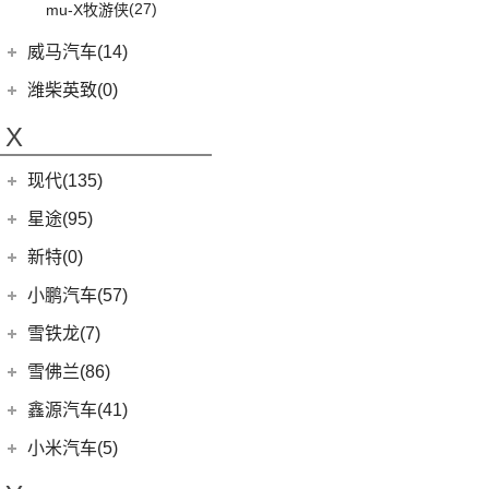
(13)
沃尔沃S90
(27)
mu-X牧游侠
(3)
荣光V
(7)
沃尔沃XC40
威马汽车(14)
(17)
宏光PLUS
(4)
沃尔沃EX30
威马汽车
(14)
潍柴英致(0)
(8)
五菱Air ev晴空
(7)
沃尔沃XC60
(3)
威马EX6
(9)
凯捷
X
(0)
沃尔沃EX90
(4)
威马E.5
(8)
荣光EV
(6)
沃尔沃XC40纯电
现代(135)
(3)
威马EX5
(3)
之光小卡
进口沃尔沃
(35)
北京现代
(129)
星途(95)
(4)
威马W6
(7)
宏光
(3)
沃尔沃XC90 E驱混动
(3)
昂希诺 纯电动
(0)
威马M7
星途
(95)
新特(0)
(18)
荣光小卡
(8)
沃尔沃V60
(11)
胜达
(6)
星纪元 ES
(9)
缤果
小鹏汽车(57)
(6)
沃尔沃V90
(2)
EO 羿欧
(14)
星途追风
(6)
五菱征程
小鹏汽车
(57)
雪铁龙(7)
(18)
沃尔沃XC90
(4)
悦纳
(7)
星途瑶光C-DM
(24)
荣光新卡
(9)
小鹏汽车G3i
东风雪铁龙
(7)
雪佛兰(86)
(7)
瑞纳
(17)
星途瑶光
(2)
五菱龙卡
(4)
小鹏汽车X9
(4)
凡尔赛C5 X
上汽通用雪佛兰
(86)
鑫源汽车(41)
(4)
昂希诺
(22)
星途揽月
(2)
星云
(11)
小鹏汽车G9
(1)
天逸BEYOND PHEV
(3)
科沃兹
华晨鑫源
(37)
(3)
领动 PHEV
小米汽车(5)
(3)
星途追风C-DM
(6)
宏光V
(23)
小鹏汽车P7
(2)
天逸BEYOND
(6)
科鲁泽
(6)
(6)
库斯途
鑫源X30
小米汽车
(5)
(8)
星纪元 ET