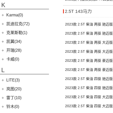
(10)
福顺
集度汽车
(4)
(3)
捷途山海T2
K
(5)
(2)
缤越ePro
嘉悦X7
(5)
银河L7
(8)
大力神K5
(7)
域虎EV
ROBO-01
(4)
(6)
捷途X95
2.5T 143马力
(4)
(4)
博越X
江淮iC5
华晨鑫源
(54)
Karma(0)
(48)
特顺
(7)
(0)
捷途旅行者
集度SIMUCar
(102)
(5)
帝豪GSe
帅铃T8
(12)
新海狮
Karma
(0)
凯迪拉克(72)
2023款 2.5T 柴油 两驱 驰迈
(12)
捷途X90 PRO
(13)
(2)
星瑞
江淮IEV7S
(15)
新海狮S
Revero GT
(0)
上汽通用凯迪拉克
(72)
克莱斯勒(1)
(40)
捷途X70 PLUS
2023款 2.5T 柴油 两驱 驰迈
(66)
(3)
远景X3
悍途
(27)
小海狮
(11)
凯迪拉克XT6
进口克莱斯勒
(1)
凯翼(34)
(5)
远景
2023款 2.5T 柴油 两驱 大迈
(15)
凯迪拉克XT5
(1)
大捷龙PHEV
(11)
缤越
凯翼
(34)
开瑞(28)
2023款 2.5T 柴油 两驱 大迈
(9)
凯迪拉克XT4
(13)
星越L
(4)
凯翼V7
开瑞汽车
(28)
卡威(0)
2023款 2.5T 柴油 两驱 豪迈
(13)
凯迪拉克CT5
(6)
博越PRO
(3)
凯翼E5 EV
(11)
江豚
L
2023款 2.5T 柴油 两驱 豪迈
(5)
LYRIQ锐歌
(11)
帝豪
(3)
凯翼X5
(0)
开瑞K50EV
(4)
凯迪拉克GT4
2023款 2.5T 柴油 四驱 驰迈
(2)
帝豪L雷神HiP
LITE(3)
(4)
凯翼X3
(2)
开瑞K60
(8)
凯迪拉克CT6
(7)
炫界Pro EV
2023款 2.5T 柴油 四驱 驰迈
北汽新能源
(3)
岚图(20)
(4)
优优EV
(7)
凯迪拉克CT4
(9)
轩度
LITE
(3)
(11)
海豚EV
2023款 2.5T 柴油 四驱 大迈
岚图
(20)
雷丁(10)
(4)
炫界
(6)
岚图梦想家
雷丁
(10)
2023款 2.5T 柴油 四驱 大迈
铃木(0)
(10)
岚图FREE