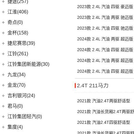
一汽-大众
(37)
捷途(257)
进口Jeep
(19)
(6)
星越
(16)
几何A
ZEEKR 009
(11)
2023款 2.4L 汽油 四驱 豪迈
(14)
捷豹XFL
(11)
捷达VA3
奇瑞汽车
(257)
江淮(406)
(5)
牧马人4xe
(5)
帝豪EV Pro
(15)
几何C
(9)
极氪007
(11)
捷豹XEL
2023款 2.4L 汽油 两驱 驰迈
(7)
捷达VS5
(20)
捷途X70 PRO
(6)
大切诺基(进口)
江淮汽车
(406)
(2)
博瑞ePro
奇点(0)
进口捷豹
(22)
(19)
捷达VS7
2023款 2.4L 汽油 四驱 驰迈
(31)
捷途X70
(7)
牧马人
(3)
(10)
帝豪S
瑞风S4
奇点汽车
(0)
金杯(158)
(3)
捷豹I-PACE
(15)
捷途大圣
(1)
角斗士
2024款 2.4L 汽油 两驱 超迈
(98)
(9)
星越L 雷神Hi·P
星锐
(0)
奇点iC3
华晨雷诺
(94)
捷尼赛思(39)
(11)
捷豹F-PACE
(5)
捷途大圣i-DM
(1)
(4)
星越ePro
瑞风M5
2024款 2.4L 汽油 四驱 超迈
(0)
奇点iS6
(8)
金杯快运
捷尼赛思
(39)
江铃(261)
(8)
捷豹F-TYPE
(53)
捷途X90 PLUS
(5)
(4)
远景X6
江淮iEV7L
(11)
2024款 2.4L 汽油 两驱 超迈
大海狮
(12)
捷尼赛思GV80
江铃汽车
(261)
江铃集团新能源(30)
(3)
捷途X70 Coupe
(6)
(6)
豪越L
瑞风S7
车
(0)
领坤EV
(4)
捷尼赛思G80
2024款 2.4L 汽油 四驱 超迈
(34)
大道
江铃集团新能源
(10)
(0)
捷途自由者
九龙(34)
(64)
(5)
吉利ICON
帅铃T6
(31)
车
阁瑞斯
(4)
捷尼赛思GV60
(16)
域虎3
(18)
(4)
捷途X90
易至EX5
九龙汽车
(34)
(10)
(12)
博越L
江淮iEV6E
金龙(70)
2.4T 211马力
(3)
新海狮
(2)
捷尼赛思纯电G80
(30)
域虎9
(6)
(6)
捷途X70 C-DM
易至EV3
(8)
(2)
(5)
缤瑞COOL
江淮V7
九龙A5S
金龙客车
(70)
吉利银河(24)
(21)
海狮王
(17)
捷尼赛思G70
(8)
域虎5
(2)
2021款 汽油2.4T两驱舒适型
捷途X70S EV
雷诺 江铃集团
(20)
(2)
(9)
(3)
博瑞
江淮iEVS4
九龙A4
(24)
凯锐浩克
吉利银河
(24)
(4)
金杯F50
君马(0)
(10)
特顺EV
(14)
捷途X70S
(20)
羿
(3)
(4)
(6)
嘉际
嘉悦X4
艾菲
2021款 汽油长货厢2.4T两驱
(24)
凯歌
(7)
(16)
金杯海狮
银河E8
江铃集团轻汽(0)
(40)
宝典
(14)
捷途X70M
(10)
(7)
(4)
豪越
江淮iEVA50
九龙A6
(2)
凯特
2021款 汽油2.4T四驱舒适型
(6)
银河E5
绵阳金杯
(10)
(58)
域虎7
集度(4)
(8)
山海L9
(17)
(11)
(12)
博越
嘉悦A5
九龙A5
(20)
金威
(6)
银河L6
(2)
金典
2021款 汽油长货厢2.4T四驱