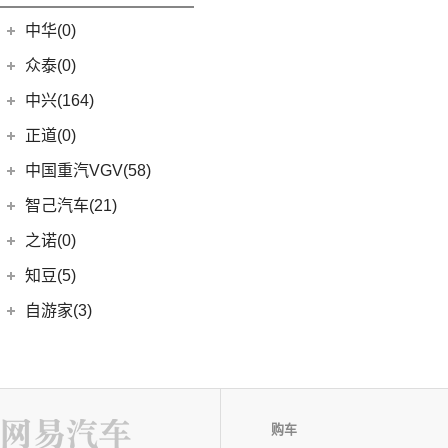
中华(0)
众泰(0)
众泰汽车
(0)
中兴(164)
(0)
众泰TS5
中兴汽车
(164)
正道(0)
(95)
领主
正道
(0)
中国重汽VGV(58)
(14)
小老虎
(0)
正道K350
中国重汽VGV
(58)
智己汽车(21)
(55)
威虎
(0)
正道H500
VGV U70Pro
(14)
智己汽车
(21)
之诺(0)
(0)
正道K750
VGV U70
(18)
(9)
智己LS6
知豆(5)
(0)
正道H600
VGV U75PLUS
(26)
(2)
智己LS7
知豆电动车
(5)
自游家(3)
(0)
正道GT
(5)
智己L7
(5)
知豆彩虹
大乘汽车
(3)
(0)
正道K550
(5)
智己L6
(3)
自游家NV
购车