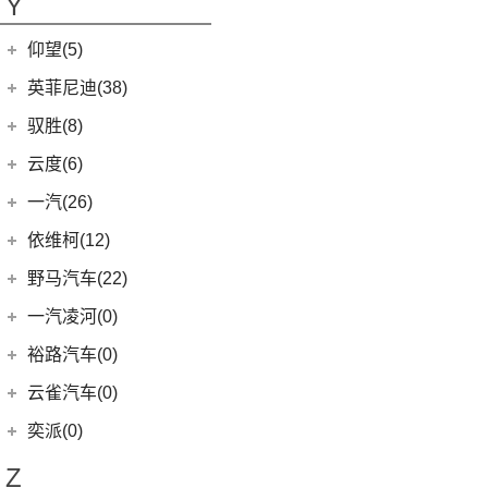
Y
(26)
宏光MINIEV
(10)
小鹏汽车P5
(13)
开拓者
(19)
(3)
索纳塔PHEV
金海狮
(5)
(18)
星途凌云
小米SU7
(12)
五菱之光
仰望(5)
(7)
星迈罗
(17)
(12)
途胜L
鑫源X30L
(7)
五菱星辰
(9)
畅巡
仰望
(5)
英菲尼迪(38)
(5)
全新一代 名图
鑫源新能源
(4)
(5)
五菱星光S
(5)
沃兰多
(3)
仰望U8
(6)
MUFASA 沐飒
(2)
东风英菲尼迪
(34)
好运1号
驭胜(8)
(6)
五菱NanoEV
(8)
创酷
(1)
仰望U9
(3)
菲斯塔 纯电动
(2)
QX50
(11)
新海狮EV
江铃汽车
(8)
云度(6)
(2)
五菱征途
(11)
探界者
(1)
仰望U7
(15)
伊兰特
Q50L
(11)
(8)
驭胜S350
五菱工业
(23)
云度
(6)
一汽(26)
(6)
创界
(5)
领动
QX60
(12)
(23)
五菱EV50
(4)
云度π3
一汽吉林
(6)
依维柯(12)
(14)
迈锐宝XL
(10)
现代ix35
进口英菲尼迪
(4)
(1)
云度V01L
(4)
森雅R8
南京依维柯
(12)
野马汽车(22)
(4)
探界者Plus
(4)
现代ix25
QX55
(4)
(0)
云度π7
(2)
森雅鸿雁
(12)
Daily欧胜
野马汽车
(22)
一汽凌河(0)
(3)
名图 纯电动
(1)
云度π1
一汽红塔
(20)
(5)
斯派卡
(11)
索纳塔
裕路汽车(0)
(20)
蓝舰T340
(1)
野马EC60
(4)
悦动
云雀汽车(0)
(14)
博骏
(3)
菲斯塔
奕派(0)
(2)
斯派卡EV
进口现代
(6)
Z
(6)
帕里斯帝