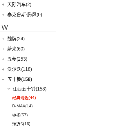
(1)
坦克500新能源
(9)
腾势D9 DM-i
T90 EV
(2)
特斯拉中国
(13)
天际汽车(2)
(4)
坦克400新能源
(10)
腾势N7
V80
(212)
Model Y
(6)
天际汽车
(2)
泰克鲁斯·腾风(0)
(13)
坦克300
(6)
腾势D9 EV
EV90
(21)
Model 3
(7)
(2)
天际ME7
泰克鲁斯·腾风
(0)
W
(3)
坦克700
(8)
腾势X
MIFA 9
(29)
进口特斯拉
(11)
(0)
天际ME-S
GT96 TREV
(0)
(18)
坦克500
EUNIQ 5
(9)
魏牌(24)
Cybertruck
(3)
(0)
天际ME5
EV30
(19)
Roadster
(0)
长城汽车
(24)
蔚来(60)
G90
(27)
Model S
(4)
(3)
玛奇朵DHT
蔚来汽车
(60)
五菱(253)
V90
(122)
Model X
(4)
(7)
摩卡
(6)
蔚来ET5
上汽通用五菱
(230)
沃尔沃(118)
(6)
领地
(4)
拿铁DHT
(12)
蔚来ES6
(14)
荣光S
沃尔沃亚太
(83)
五十铃(158)
D60
(12)
(0)
圆梦
(1)
蔚来ET9
(6)
五菱佳辰
(13)
沃尔沃XC60 E驱混动
江西五十铃
(158)
D90 Pro
(16)
(2)
玛奇朵DHT-PHEV
(11)
蔚来EC6
(6)
五菱星光
(8)
沃尔沃S60
(44)
经典瑞迈
G10
(18)
(4)
摩卡新能源
(0)
蔚来EP9
(6)
宏光S3
(8)
沃尔沃S90 E驱混动
D-MAX
(14)
(4)
拿铁DHT-PHEV
(18)
蔚来ES8
(9)
荣光
(9)
沃尔沃C40纯电
(57)
铃拓
(12)
蔚来ET7
(2)
缤果PLUS
(8)
沃尔沃S60 E驱混动
(16)
瑞迈S
(7)
五菱星驰