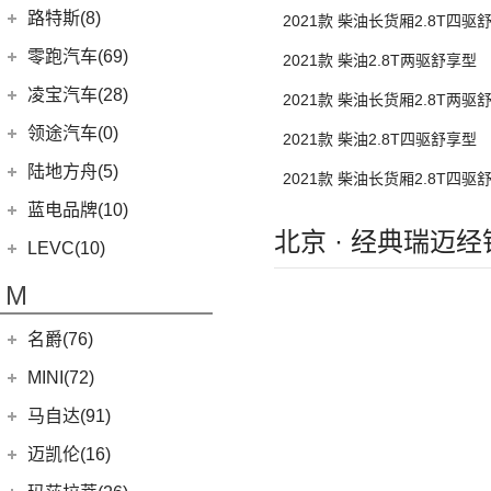
猎豹CT7
(1)
飞行家PHEV
(5)
(4)
领克02 Hatchback
雷克萨斯LC
(5)
古思特
兰博基尼
(13)
路特斯(8)
(9)
揽胜运动版
2021款 柴油长货厢2.8T四驱
(14)
领航员
(0)
(2)
领克ZERO
雷克萨斯UX新能源
(2)
魅影
Huracan
(5)
路特斯
(8)
零跑汽车(69)
2021款 柴油2.8T两驱舒享型
(7)
大陆
(9)
(6)
领克05
雷克萨斯CT
(6)
库里南
Urus
(3)
ELETRE
(4)
零跑汽车
(69)
凌宝汽车(28)
2021款 柴油长货厢2.8T两驱
(23)
(2)
领克03 PHEV
雷克萨斯NX
(0)
浮影
Aventador
(5)
EMIRA
(2)
(14)
零跑T03
吉麦新能源
(28)
领途汽车(0)
(21)
(2)
领克02 PHEV
雷克萨斯ES
2021款 柴油2.8T四驱舒享型
(2)
幻影
Evija
(1)
(6)
零跑S01
(17)
凌宝BOX
(3)
(5)
领克07
雷克萨斯LM
陆地方舟(5)
(2)
曜影
2021款 柴油长货厢2.8T四驱
Evora
(1)
(26)
零跑C11
(4)
凌宝uni
(14)
(2)
领克05 PHEV
雷克萨斯LS
陆地方舟
(5)
蓝电品牌(10)
(23)
零跑C01
(7)
凌宝COCO
(15)
雷克萨斯UX
北京 · 经典瑞迈
(5)
威途X35
蓝电品牌
(10)
LEVC(10)
(8)
蓝电E5
LEVC
(10)
M
(2)
蓝电E5 PLUS
L380
(4)
名爵(76)
LEVC TX
(6)
上汽集团
(76)
MINI(72)
Cyberster
(4)
MINI
(67)
马自达(91)
(3)
MG5天蝎座
MINI 3-DOOR
(25)
长安马自达
(77)
迈凯伦(16)
MG MULAN
(7)
MINI 5-DOOR
(10)
(20)
马自达3 昂克赛拉
迈凯伦
(16)