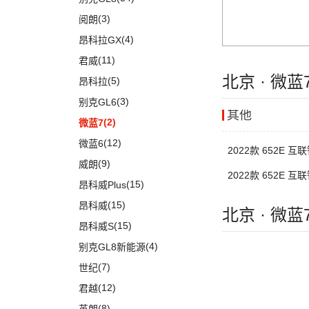
(5)
奔驰EQB
(19)
奥迪A5
(6)
宝马X3
(10)
宝骏RS-7
(14)
Cayenne新能源
(3)
阅朗
(3)
奔驰EQE
(1)
奥迪e-tron GT
(5)
宝马X2
(7)
宝骏360
Taycan
(21)
(4)
昂科拉GX
(15)
奔驰GLB
(5)
奥迪A4 Allroad
(14)
宝马X5
(2)
宝骏悦也Plus
(19)
Panamera新能源
(11)
君威
(24)
奔驰GLC
(8)
奥迪A4 Avant
(9)
宝马X1
(4)
宝骏悦也
Cayenne
(13)
北京 · 微
(5)
昂科拉
(5)
奔驰EQC
(3)
奥迪e-tron(进口)
(17)
宝马5系
(7)
云朵
(2)
Macan新能源
(3)
别克GL6
(20)
奔驰E级
(11)
奥迪Q8
(4)
宝马i3
其他
(4)
宝骏310
Macan
(7)
(2)
微蓝7
(1)
福建奔驰
(28)
奥迪A8L新能源
进口宝马
(126)
(4)
宝骏云海
(12)
微蓝6
(10)
2022款 652E 互
奥迪A7
(18)
威霆
(1)
宝马X5新能源
(55)
宝骏530
(9)
威朗
(19)
奥迪A8L
(10)
奔驰V级
(8)
2022款 652E 互
宝马5系(进口)
(6)
宝骏RC-6
(15)
昂科威Plus
(6)
奥迪A6 Avant
进口奔驰
(104)
(3)
宝马i4
(6)
宝骏RS-5
(15)
昂科威
北京 · 微
(9)
奥迪Q7
EQA
(1)
(11)
宝马X7
(4)
宝骏RS-3
(15)
昂科威S
(5)
奥迪A6 Allroad
(17)
奔驰GLE
(10)
宝马2系
(4)
宝骏Valli
(4)
别克GL8新能源
Audi Sport
(58)
(6)
奔驰GLS
(9)
宝马8系
KiWi EV
(8)
(7)
世纪
(8)
奥迪RS4
(8)
奔驰G级
(2)
宝马2系Gran Tourer
(2)
宝骏E200
(12)
君越
(3)
奥迪S6
(4)
奔驰C级(进口)
(6)
宝马6系GT
(4)
宝骏享境
(8)