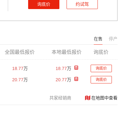
询底价
约试驾
在售
停产
全国最低报价
本地最低报价
询底价
18.77
万
18.77
万
询底价
20.77
万
20.77
万
询底价
共
家经销商
在地图中查看