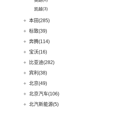
英朗
(3)
奥迪SQ5
(4)
奔驰GLE新能源
(9)
宝马iX
(18)
宝骏RM-5
(3)
凯越
(1)
奥迪RS e-tron GT
(12)
奔驰CLA级
(8)
宝马Z4
(21)
宝骏510
本田(285)
(9)
奥迪S5
(11)
奔驰CLS级
(23)
宝马4系
广汽本田
(164)
(2)
标致(39)
奥迪RS6
(2)
奔驰C级旅行版
(6)
宝马X6
(15)
雅阁
(2)
奥迪RS7
(3)
奔驰GLC(进口)
东风标致
(39)
(3)
宝马X5(进口)
奔腾(114)
(27)
皓影
(16)
奥迪RS5
(6)
奔驰B级
(22)
(4)
宝马7系
标致5008
一汽奔腾
(114)
宝沃(16)
(8)
e:NP1 极湃1
(1)
奥迪R8
(6)
奔驰A级(进口)
(5)
(2)
宝马X4
标致4008 PHEV
(30)
奔腾NAT
宝沃
(16)
比亚迪(282)
(24)
型格
(5)
奥迪S4
(11)
奔驰E级(进口)
(13)
标致508L
宝马M
(32)
(5)
奔腾E01
(4)
宝沃BX5
比亚迪
(282)
宾利(38)
(9)
ZR-V 致在
(4)
奥迪S7
(13)
奔驰S级
(2)
标致e2008
(9)
宝马M4
(6)
奔腾小马
(10)
宝沃BX7
(8)
海狮07 EV
宾利
(38)
北京(49)
(6)
皓影新能源
(1)
奥迪RS Q8
梅赛德斯-AMG
(74)
(3)
标致408X
(4)
宝马M3
(10)
奔腾T55
(2)
宝沃BXi7
(12)
护卫舰07
(9)
添越
北京越野
(49)
(16)
凌派
(3)
北京汽车(106)
奥迪S8
(6)
奔驰GLC AMG
(3)
标致408
(10)
宝马M8
(8)
奔腾T77
(6)
海鸥
(6)
添越PHEV
(15)
(5)
奥德赛
北京BJ30
(3)
北京汽车
(106)
奔驰GLA AMG
(2)
标致508L PHEV
北汽新能源(5)
(1)
宝马M5
(5)
奔腾T33
(5)
宋L
(10)
飞驰
(13)
(4)
缤智
北京BJ90
(5)
奔驰GLE AMG
(6)
(1)
标致2008
北京EU7
(2)
宝马X3M
北汽新能源
(5)
(14)
奔腾B70S
北汽制造(55)
(11)
宋PLUS EV
(13)
欧陆
(14)
(27)
飞度
北京BJ40
(1)
奔驰GLS AMG
(9)
(9)
标致4008
北京EU5 PLUS
(2)
宝马X6M
EC5
(3)
(15)
奔腾T99
北京汽车制造厂
(55)
北汽瑞翔(16)
(15)
宋Pro DM-i
(17)
(12)
冠道
北京BJ80
(3)
奔驰GLB AMG
(5)
北京U7
(2)
宝马X5M
EC3
(2)
(8)
奔腾T90
BJ 212
(12)