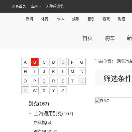
一汽-大众奥迪
(208)
Aion V
(34)
(3)
爱驰U6
(13)
阿维塔11
阿斯顿·马丁
(20)
网易首页
应用
无障碍浏览
阿尔法·罗密欧(19)
(8)
奥迪e-tron
AION S Plus
(9)
DBS
(4)
阿尔法·罗密欧
(19)
ARCFOX极狐(39)
(1)
奥迪Q2L e-tron
新闻
体育
NBA
娱乐
音乐
游戏
财经
Aion Y
(29)
V8 Vantage
(5)
Stelvio
(8)
北汽新能源
(39)
ALPINA(0)
(22)
奥迪A6L
Aion S
(22)
DBX
(6)
Giulia
(11)
(20)
极狐 阿尔法S(ARCFOX αS)
(2)
奥迪A6L新能源
Aion LX
(4)
首页
购车
艾康尼克(0)
DB11
(4)
(19)
极狐 阿尔法T(ARCFOX αT)
(14)
奥迪Q2L
(3)
传祺GE3
艾康尼克
(0)
B
Valhalla
(1)
(20)
奥迪Q5L
(0)
艾康尼克七系
当前位置：
网易汽
A
B
C
D
E
F
G
奔驰(349)
(33)
奥迪A3两厢
H
I
J
K
L
M
N
(19)
北京奔驰
(116)
奥迪A3三厢
宝马(248)
筛选条件
(28)
O
P
奥迪Q3
Q
(2)
R
S
T
U
奔驰EQA
华晨宝马
(90)
宝骏(188)
(12)
奥迪Q4 e-tron
(9)
奔驰A级
V
W
X
Y
Z
(3)
宝马1系
上汽通用五菱
(188)
保时捷(160)
(12)
奥迪Q5L Sportback
(4)
奔驰A级AMG
(7)
宝马5系新能源
(6)
宝骏730
保时捷
(160)
别克(167)
(17)
奥迪A4L
(4)
奔驰E级新能源
(1)
宝马X1新能源
(7)
宝骏310W
(35)
保时捷911
上汽通用别克
(167)
(20)
奥迪Q3 Sportback
(19)
奔驰C级
(18)
宝马3系
(2)
宝骏E100
Panamera
(26)
(5)
昂科旗
(6)
进口奥迪
(97)
奔驰GLA
(6)
宝马iX3
(7)
宝骏RC-5
(23)
保时捷718
(34)
别克GL8