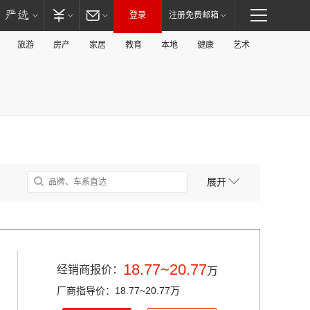
登录
注册免费邮箱
旅游
房产
家居
教育
本地
健康
艺术
展开
18.77~20.77
经销商报价：
万
厂商指导价：18.77~20.77万