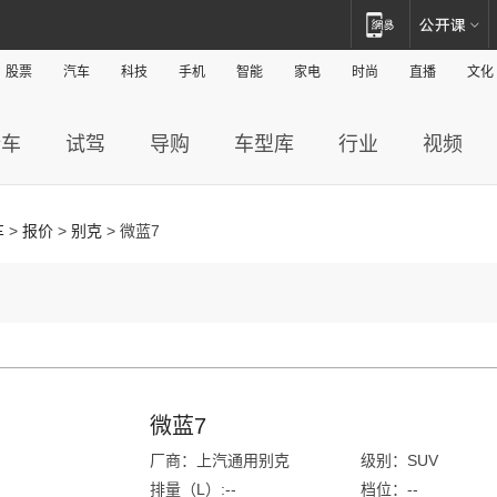
股票
汽车
科技
手机
智能
家电
时尚
直播
文化
新车
试驾
导购
车型库
行业
视频
车
>
报价
>
别克
> 微蓝7
微蓝7
厂商：上汽通用别克
级别：SUV
排量（L）:--
档位：--