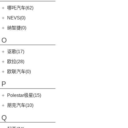
MG7
(6)
(1)
迈莎锐Cayenne
3-Wheeler
(2)
MINI JCW CLUBMAN
(1)
一汽马自达
(14)
(3)
迈凯伦GT
Grecale
(5)
哪吒汽车(62)
(7)
(15)
名爵6
迈莎锐MV600
(1)
摩根4-4
MINI JCW COUNTRYMAN
(2)
(8)
马自达CX-4
(2)
迈凯伦600LT
合众新能源
(62)
NEVS(0)
(4)
(3)
名爵ZS
迈莎锐G级
(2)
摩根Aero
(6)
阿特兹
Artura
(4)
(9)
哪吒S
(4)
(1)
名爵EZS
迈莎锐揽胜
国能汽车
(0)
纳智捷(0)
(1)
摩根Plus 8
(1)
迈凯伦570GT
(4)
哪吒AYA
(10)
名爵HS
NEVS 9-3
(0)
(2)
摩根Roadster
O
(22)
哪吒U
(7)
MG领航
NEVS 9-3X
(0)
(1)
摩根Aero 8
讴歌(17)
(9)
哪吒V
(2)
摩根Plus 4
(9)
哪吒L
广汽讴歌
(17)
欧拉(28)
(0)
哪吒GT
(8)
讴歌RDX
欧拉
(28)
欧联汽车(0)
(9)
哪吒X
(9)
讴歌CDX
(3)
芭蕾猫
P
(5)
欧拉5
Polestar极星(15)
(8)
好猫
Polestar
(15)
朋克汽车(10)
(5)
好猫GT
Polestar 1
(1)
(0)
朋克猫
朋克汽车
(10)
Q
Precept
(0)
(0)
樱桃猫
(5)
朋克美美