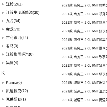
座 1TZS
捷尼赛思
(39)
江铃(261)
(11)
帝豪
2021款 商务王 2.0L 6MT领
(12)
捷尼赛思GV80
1TZS
(2)
江铃汽车
(261)
帝豪L雷神HiP
江铃集团新能源(30)
2021款 商务王 2.0L 6MT领
(4)
捷尼赛思G80
(13)
星越L
(16)
域虎3
1TZS
江铃集团新能源
(10)
九龙(34)
2021款 商务王 2.0L 6MT舒
(4)
捷尼赛思GV60
(6)
博越PRO
(34)
大道
(4)
易至EX5
九龙汽车
(34)
金龙(70)
2021款 商务王 2.0L 6MT舒
(2)
捷尼赛思纯电G80
(30)
域虎9
(6)
易至EV3
(2)
九龙A5S
金龙客车
(70)
吉利银河(24)
(17)
捷尼赛思G70
2021款 商务王 2.0L 6MT悦
(8)
域虎5
雷诺 江铃集团
(20)
(9)
九龙A4
(24)
凯锐浩克
吉利银河
(24)
君马(0)
(10)
特顺EV
2021款 商务王 2.0L 6MT悦
(20)
羿
(4)
艾菲
(2)
凯特
(7)
银河E8
江铃集团轻汽(0)
(40)
宝典
2021款 商务王 2.0L 6MT致
(7)
九龙A6
(24)
凯歌
(6)
银河E5
(48)
特顺
集度(4)
(12)
九龙A5
2021款 商务王 2.0L 6MT致
(20)
金威
(6)
银河L6
(7)
域虎EV
集度汽车
(4)
K
(5)
2021款 商务王 2.0L 6MT尊
银河L7
(58)
域虎7
ROBO-01
(4)
Karma(0)
2021款 城运王 2.0L 6MT浩
(10)
福顺
(0)
集度SIMUCar
Karma
(0)
凯迪拉克(72)
2021款 城运王 2.0L 6MT浩
Revero GT
(0)
上汽通用凯迪拉克
(72)
克莱斯勒(1)
2021款 城运王 2.0L 6MT捷
(11)
凯迪拉克XT6