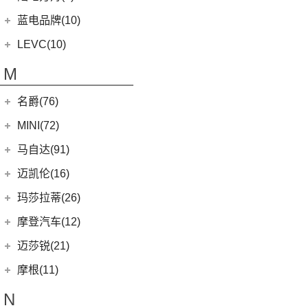
Evora
(1)
(26)
零跑C11
(17)
凌宝BOX
(3)
(14)
领克07
雷克萨斯LS
陆地方舟
(5)
蓝电品牌(10)
(23)
零跑C01
(7)
凌宝COCO
(15)
雷克萨斯UX
(5)
威途X35
蓝电品牌
(10)
LEVC(10)
(8)
蓝电E5
LEVC
(10)
M
(2)
蓝电E5 PLUS
L380
(4)
名爵(76)
LEVC TX
(6)
上汽集团
(76)
MINI(72)
Cyberster
(4)
MINI
(67)
马自达(91)
MG MULAN
(7)
MINI 3-DOOR
(25)
长安马自达
(77)
迈凯伦(16)
(3)
MG5天蝎座
MINI 5-DOOR
(10)
(20)
马自达3 昂克赛拉
迈凯伦
(16)
玛莎拉蒂(26)
MG ONE
(11)
MINI CLUBMAN
(11)
(0)
马自达EZ-6
(0)
塞纳
玛莎拉蒂
(26)
摩登汽车(12)
(2)
名爵5
MINI COUNTRYMAN
(15)
(11)
马自达CX-50行也
(2)
迈凯伦570S
Ghibli
(5)
摩登汽车
(12)
迈莎锐(21)
(5)
名爵6新能源
MINI CABRIO
(6)
(23)
马自达CX-5
(1)
迈凯伦540C
(5)
总裁
Modern in
(12)
迈莎锐
(21)
(3)
MG领航新能源
摩根(11)
MINI JCW
(5)
(4)
马自达CX-8
(1)
迈凯伦765LT
MC20
(5)
(3)
(1)
名爵eHS
迈莎锐Urus
摩根
(11)
MINI JCW
(2)
N
(19)
马自达CX-30
(2)
迈凯伦720S
Levante
(6)