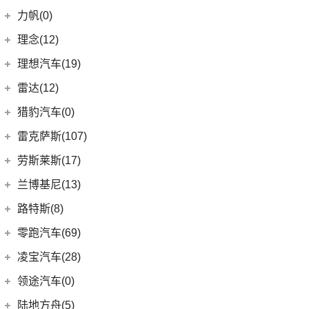
(2)
发现运动版P300e
Espace
(0)
(18)
冒险家
领克汽车
(90)
力帆(0)
进口路虎
(77)
(0)
达斯特
(12)
航海家
(6)
领克02
重庆力帆
(0)
理念(12)
(1)
卫士P400e
(2)
冒险家PHEV
(13)
领克03
(0)
乐途
理念汽车
(12)
理想汽车(19)
(0)
揽胜极光(进口)
(13)
林肯Z
(6)
领克06 PHEV
(12)
广汽本田VE-1
(2)
揽胜运动版新能源
理想汽车
(19)
雷达(12)
(15)
飞行家
(12)
领克01
(17)
揽胜
(6)
理想L8
雷达汽车
(12)
猎豹汽车(0)
林肯(进口)
(43)
(6)
领克09
(16)
发现
(6)
理想L9
(12)
雷达RD6
猎豹汽车
(0)
MKZ
(11)
雷克萨斯(107)
(3)
领克01新能源
(11)
揽胜星脉
(1)
理想MEGA
(0)
猎豹Coupe
(5)
航海家(进口)
雷克萨斯
(107)
(14)
领克09 PHEV
劳斯莱斯(17)
(1)
揽胜P400e
(6)
理想L7
(0)
缤歌
(1)
飞行家PHEV
(8)
(16)
领克06
雷克萨斯RX
劳斯莱斯
(17)
兰博基尼(13)
(9)
揽胜运动版
(0)
猎豹CT7
MKC
(5)
(5)
(4)
领克02 Hatchback
雷克萨斯LC
(5)
古思特
兰博基尼
(13)
路特斯(8)
(20)
卫士
(14)
领航员
(0)
(6)
领克ZERO
雷克萨斯CT
(2)
魅影
Huracan
(5)
路特斯
(8)
零跑汽车(69)
(7)
大陆
(9)
(2)
领克05
雷克萨斯UX新能源
(6)
库里南
Urus
(3)
ELETRE
(4)
零跑汽车
(69)
凌宝汽车(28)
(23)
(2)
领克03 PHEV
雷克萨斯NX
(0)
浮影
Aventador
(5)
EMIRA
(2)
(14)
零跑T03
吉麦新能源
(28)
领途汽车(0)
(21)
(2)
领克05 PHEV
雷克萨斯ES
(2)
幻影
Evija
(1)
(6)
零跑S01
(4)
凌宝uni
(5)
(2)
领克02 PHEV
雷克萨斯LM
陆地方舟(5)
(2)
曜影