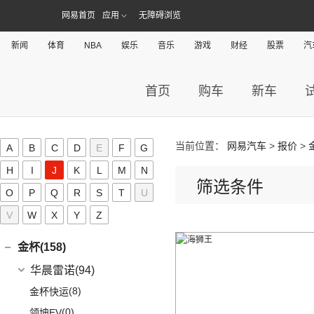
(7)
哈弗H6
iCAR 03
(8)
网易首页
应用
无障碍浏览
Jeep(45)
新闻
体育
NBA
娱乐
音乐
游戏
财经
股票
汽
广汽菲克
(26)
吉利(182)
(6)
自由侠
吉利汽车
(182)
几何(54)
首页
购车
新车
(4)
大指挥官
(3)
嘉际ePro
几何汽车
(54)
极氪(27)
(7)
指南者
(1)
帝豪GL PHEV
(8)
几何E
极氪汽车
(27)
捷豹(56)
(8)
自由光
(4)
星越S
(11)
几何G6
ZEEKR 001
(4)
当前位置：
网易汽车
>
报价
>
奇瑞捷豹
(34)
A
B
C
D
E
F
G
捷达(37)
(1)
大指挥官PHEV
(7)
帝豪EV
(4)
几何M6
(3)
极氪X
(9)
捷豹E-PACE
H
I
J
K
L
M
N
一汽-大众
(37)
捷途(257)
进口Jeep
(19)
(6)
星越
(16)
几何A
筛选条件
ZEEKR 009
(11)
(14)
捷豹XFL
O
P
Q
(11)
R
S
T
U
捷达VA3
奇瑞汽车
(257)
江淮(406)
(5)
牧马人4xe
(2)
博瑞ePro
(15)
几何C
(9)
极氪007
(11)
捷豹XEL
(7)
捷达VS5
V
W
X
Y
Z
(20)
捷途X70 PRO
(6)
大切诺基(进口)
江淮汽车
(406)
(3)
帝豪S
奇点(0)
进口捷豹
(22)
(19)
捷达VS7
(31)
捷途X70
(7)
牧马人
(10)
(9)
星越L 雷神Hi·P
瑞风S4
奇点汽车
(0)
金杯(158)
(3)
捷豹I-PACE
(15)
捷途大圣
(1)
角斗士
(98)
(4)
星越ePro
星锐
(0)
奇点iC3
华晨雷诺
(94)
(11)
捷豹F-PACE
(5)
捷途大圣i-DM
(1)
(5)
帝豪EV Pro
瑞风M5
(0)
奇点iS6
(8)
金杯快运
(8)
捷豹F-TYPE
(53)
捷途X90 PLUS
(5)
(4)
远景X6
江淮iEV7L
(0)
领坤EV