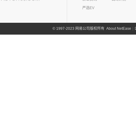
野马EC60
(4)
悦动
云雀汽车(0)
五菱工业
(23)
严选EV
(14)
博骏
(3)
菲斯塔
奕派(0)
(23)
五菱EV50
(2)
斯派卡EV
进口现代
(6)
Z
(6)
帕里斯帝
About NetEase
|
1997-2023 网易公司版权所有
©
中华(0)
众泰(0)
众泰汽车
(0)
中兴(164)
(0)
众泰TS5
中兴汽车
(164)
正道(0)
(95)
领主
正道
(0)
中国重汽VGV(58)
(14)
小老虎
(0)
正道K350
中国重汽VGV
(58)
智己汽车(21)
(55)
威虎
(0)
正道H500
VGV U70Pro
(14)
智己汽车
(21)
之诺(0)
(0)
正道H600
VGV U70
(18)
(9)
智己LS6
知豆(5)
(0)
正道K750
VGV U75PLUS
(26)
(2)
智己LS7
知豆电动车
(5)
自游家(3)
(0)
正道GT
(5)
智己L7
(5)
知豆彩虹
大乘汽车
(3)
(0)