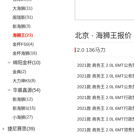
(18)
捷途X90
(6)
(6)
豪越L
瑞风S7
(11)
大海狮
(3)
捷途X70 Coupe
(64)
(5)
吉利ICON
帅铃T6
(31)
阁瑞斯
(0)
捷途自由者
(12)
(5)
缤瑞COOL
江淮iEV6E
(3)
新海狮
(2)
捷途X70S EV
(10)
(8)
博越L
江淮V7
北京 · 海狮王报价
(21)
海狮王
(14)
捷途X70S
(2)
(3)
博瑞
江淮iEVS4
(4)
金杯F50
(14)
捷途X70M
2.0 136马力
(3)
(6)
嘉际
嘉悦X4
(16)
金杯海狮
(6)
捷途X70 C-DM
(10)
(4)
豪越
江淮iC5
绵阳金杯
(10)
2021款 商务王 2.0L 6MT公
(8)
山海L9
(17)
(5)
博越
嘉悦X7
(2)
金典
座 1TZS
(3)
捷途山海T2
2021款 商务王 2.0L 6MT公
(2)
(4)
缤越ePro
江淮iEVA50
(8)
大力神K5
1TZS
(6)
捷途X95
(4)
(11)
博越X
嘉悦A5
2021款 商务王 2.0L 6MT公
华晨鑫源
(54)
(12)
捷途X90 PRO
1TZS
(13)
(102)
星瑞
帅铃T8
2021款 商务王 2.0L 6MT行
(12)
新海狮
(40)
捷途X70 PLUS
(5)
(2)
帝豪GSe
江淮IEV7S
座 1TZS
(15)
新海狮S
2021款 商务王 2.0L 6MT行
(7)
捷途旅行者
(5)
(66)
远景
悍途
1TZS
(27)
小海狮
2021款 商务王 2.0L 6MT行
(3)
远景X3
1TZS
捷尼赛思(39)
2021款 商务王 2.0L 6MT领
(11)
缤越