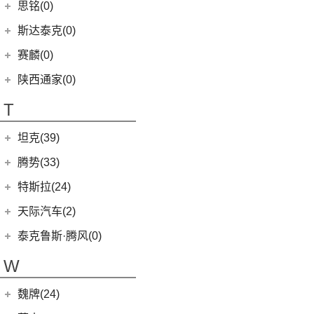
(2)
赛力斯SF5
(4)
昕锐
思铭(0)
(2)
奇骏·荣耀
(5)
荣威RX5新能源
(2)
斯威X2
EUNIQ 6
(8)
(9)
思皓A5
SF7
(0)
(4)
昕动
进口日产
(4)
斯达泰克(0)
(29)
斯威G05
FCV80
(1)
(10)
思皓QX
(9)
柯迪亚克
(0)
日产Ariya
(1)
斯威G01 EV
赛麟(0)
T70 EV
(1)
(33)
思皓X8
(4)
途乐
陕西通家(0)
T90
(37)
T70
(120)
T
EG10
(2)
坦克(39)
EV80
(11)
长城汽车
(39)
腾势(33)
G50
(18)
(0)
坦克800
腾势
(33)
T60
(9)
特斯拉(24)
(1)
坦克500新能源
(9)
腾势D9 DM-i
T90 EV
(2)
特斯拉中国
(13)
天际汽车(2)
(18)
坦克500
(10)
腾势N7
V80
(212)
Model Y
(6)
天际汽车
(2)
泰克鲁斯·腾风(0)
(3)
坦克700
(6)
腾势D9 EV
EV90
(21)
Model 3
(7)
(0)
天际ME-S
泰克鲁斯·腾风
(0)
W
(4)
坦克400新能源
(8)
腾势X
MIFA 9
(29)
进口特斯拉
(11)
(2)
天际ME7
GT96 TREV
(0)
(13)
坦克300
EUNIQ 5
(9)
魏牌(24)
Cybertruck
(3)
(0)
天际ME5
EV30
(19)