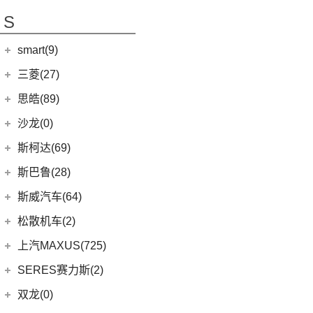
(7)
骐达
(2)
焕驰
(12)
荣威RX5
(24)
艾瑞泽5 PLUS
(12)
瑞风L6 MAX
S
(5)
日产N7
(5)
起亚KX5
(9)
荣威iMAX8
(6)
瑞虎8 PLUS鲲鹏e+
(3)
瑞风L5
(2)
轩逸·纯电
(5)
KX3傲跑
smart(9)
(5)
荣威RX9
(7)
瑞虎7 PLUS新能源
(51)
瑞风M3
(25)
轩逸
(1)
科莱威CLEVER
(17)
smart
(9)
探索06
三菱(27)
(9)
瑞风M4
(9)
探陆
(8)
荣威i6 MAX新能源
(23)
瑞虎8 PLUS
(9)
smart精灵#1
广汽三菱
(27)
思皓(89)
(6)
劲客
(3)
荣威Ei5
(14)
艾瑞泽8
(13)
欧蓝德
江淮大众
(2)
沙龙(0)
(6)
天籁
(3)
鲸
(7)
瑞虎3
(7)
奕歌
(2)
思皓E20X
沙龙汽车
(0)
斯柯达(69)
(6)
途达
(4)
荣威D5X DMH
(13)
瑞虎5x
(2)
祺智EV
江汽集团
(87)
(0)
机甲龙
上汽斯柯达
(69)
斯巴鲁(28)
(15)
奇骏
(14)
荣威i5
(7)
风云A8
(4)
劲炫
(3)
思皓X4
(9)
速派
(14)
ARIYA艾睿雅
斯巴鲁
(28)
斯威汽车(64)
(5)
荣威RX5 MAX
(1)
阿图柯
(4)
思皓X7
(6)
柯珞克
(2)
新蓝鸟
(11)
森林人
(3)
荣威ei6
华晨鑫源
(64)
松散机车(2)
(5)
思皓E40X
(7)
柯米克
郑州日产
(51)
(3)
力狮
(5)
荣威iMAX8 EV
(12)
斯威G01
松散机车
(2)
上汽MAXUS(725)
(3)
爱跑
(17)
明锐
(38)
纳瓦拉
(4)
斯巴鲁BRZ
(3)
荣威RX3
(5)
斯威X3
(1)
SS SUMMER 夏天
上汽大通
(725)
SERES赛力斯(2)
(5)
思皓E50A
(8)
柯迪亚克GT
(5)
锐骐7虎啸
(6)
傲虎
(4)
荣威i6 MAX
(11)
斯威X7
(1)
SS DOLPHIN 海豚
G20
(23)
(7)
思皓曜
金康赛力斯
(2)
双龙(0)
(5)
柯米克GT
(6)
途达
(4)
斯巴鲁XV
(3)
荣威ei6 MAX
(4)
钢铁侠
EUNIQ 7
(2)
(8)
思皓E10X