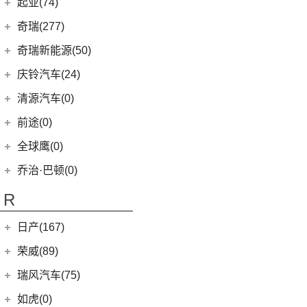
起亚(74)
Polestar 4
(6)
(7)
闪电猫
(1)
朋克啦啦
起亚
(74)
Polestar 2
(6)
奇瑞(277)
(4)
朋克多多
(4)
福瑞迪
Polestar 3
(2)
奇瑞汽车
(277)
奇瑞新能源(50)
(13)
起亚K3
(6)
风云T9
奇瑞新能源
(50)
庆铃汽车(24)
(11)
狮铂拓界
(0)
奇瑞TJ-1
(1)
艾瑞泽5e
庆铃汽车
(24)
清源汽车(0)
(5)
智跑
(16)
瑞虎7
(3)
瑞虎3xe
(24)
TAGA达咖H
清源汽车
(0)
前途(0)
(6)
奕跑
(27)
瑞虎3x
(3)
大蚂蚁
(0)
清源尊者
全球鹰(0)
(2)
起亚K3 PHEV
(7)
艾瑞泽5 GT
(16)
QQ冰淇淋
(0)
清源小尊
(4)
嘉华
乔治·巴顿(0)
(35)
瑞虎8
(10)
小蚂蚁
(4)
K5凯酷
(14)
欧萌达
R
(10)
艾瑞泽e
KX CROSS
(2)
(5)
艾瑞泽5
(4)
瑞虎e
日产(167)
(1)
起亚KX3 EV
(7)
瑞虎8 L
eQ7
(3)
东风日产
(112)
荣威(89)
(4)
起亚K3 EV
(24)
瑞虎7 PLUS
(3)
楼兰
(2)
起亚K5 PHEV
上汽集团
(89)
瑞风汽车(75)
(14)
瑞虎8 PRO
(12)
逍客
(4)
凯绅
(2)
龙猫
(4)
艾瑞泽GX
江汽集团
(75)
如虎(0)