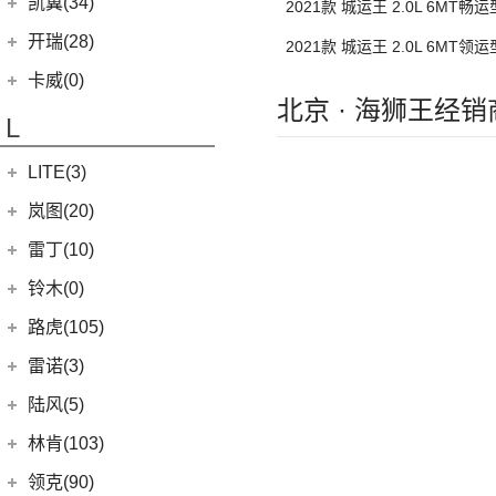
进口克莱斯勒
(1)
凯翼(34)
2021款 城运王 2.0L 6MT畅
(13)
凯迪拉克CT5
(1)
大捷龙PHEV
凯翼
(34)
开瑞(28)
2021款 城运王 2.0L 6MT领
(15)
凯迪拉克XT5
(4)
凯翼V7
座
开瑞汽车
(28)
卡威(0)
(9)
凯迪拉克XT4
北京 · 海狮王经销
(3)
凯翼E5 EV
(11)
江豚
L
(5)
LYRIQ锐歌
(3)
凯翼X5
(0)
开瑞K50EV
(4)
凯迪拉克GT4
LITE(3)
(4)
凯翼X3
(2)
开瑞K60
(8)
凯迪拉克CT6
(7)
炫界Pro EV
北汽新能源
(3)
岚图(20)
(4)
优优EV
(7)
凯迪拉克CT4
(9)
轩度
LITE
(3)
(11)
海豚EV
岚图
(20)
雷丁(10)
(4)
炫界
(6)
岚图梦想家
雷丁
(10)
铃木(0)
(10)
岚图FREE
(2)
雷丁i9
进口铃木
(0)
路虎(105)
(4)
岚图追光
(8)
芒果
(0)
吉姆尼
奇瑞路虎
(28)
雷诺(3)
(0)
英格尼斯
(0)
揽胜极光L P300e
东风雷诺
(3)
陆风(5)
(11)
发现运动版
(3)
雷诺e诺
陆风汽车
(5)
林肯(103)
(15)
揽胜极光L
进口雷诺
(0)
(5)
陆风荣曜
长安林肯
(60)
领克(90)