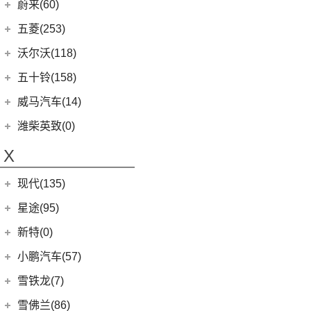
Roadster
(0)
长城汽车
(24)
蔚来(60)
G90
(27)
Model S
(4)
(3)
玛奇朵DHT
蔚来汽车
(60)
五菱(253)
V90
(122)
Model X
(4)
(7)
摩卡
(6)
蔚来ET5
上汽通用五菱
(230)
沃尔沃(118)
D60
(12)
(4)
拿铁DHT
(12)
蔚来ES6
(14)
荣光S
沃尔沃亚太
(83)
五十铃(158)
(6)
领地
(0)
圆梦
(1)
蔚来ET9
(6)
五菱佳辰
(13)
沃尔沃XC60 E驱混动
江西五十铃
(158)
威马汽车(14)
D90 Pro
(16)
(2)
玛奇朵DHT-PHEV
(11)
蔚来EC6
(6)
五菱星光
(8)
沃尔沃S60
(44)
经典瑞迈
G10
(18)
威马汽车
(14)
潍柴英致(0)
(4)
摩卡新能源
(0)
蔚来EP9
(6)
宏光S3
(8)
沃尔沃S90 E驱混动
D-MAX
(14)
(3)
威马EX6
(4)
拿铁DHT-PHEV
X
(18)
蔚来ES8
(9)
荣光
(9)
沃尔沃C40纯电
(57)
铃拓
(3)
威马EX5
(12)
蔚来ET7
(2)
缤果PLUS
(4)
沃尔沃EX30
现代(135)
(16)
瑞迈S
(4)
威马E.5
(7)
五菱星驰
(7)
沃尔沃XC60
(27)
mu-X牧游侠
北京现代
(129)
星途(95)
(4)
威马W6
(17)
宏光PLUS
(0)
沃尔沃EX90
(2)
EO 羿欧
(0)
威马M7
星途
(95)
新特(0)
(3)
荣光V
(6)
沃尔沃XC40纯电
(4)
悦纳
(6)
星纪元 ES
小鹏汽车(57)
(9)
凯捷
(8)
沃尔沃S60 E驱混动
(11)
胜达
(14)
星途追风
小鹏汽车
(57)
雪铁龙(7)
(8)
五菱Air ev晴空
(13)
沃尔沃S90
(3)
昂希诺 纯电动
(7)
星途瑶光C-DM
(4)
小鹏汽车X9
(8)
荣光EV
东风雪铁龙
(7)
雪佛兰(86)
(7)
沃尔沃XC40
(7)