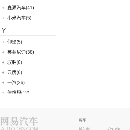
瑞纳
(17)
星途瑶光
(9)
小鹏汽车G3i
(3)
之光小卡
(4)
凡尔赛C5 X
进口沃尔沃
(35)
上汽通用雪佛兰
(86)
鑫源汽车(41)
(4)
昂希诺
(22)
星途揽月
(11)
小鹏汽车G9
(7)
宏光
(1)
天逸BEYOND PHEV
(3)
(3)
沃尔沃XC90 E驱混动
科沃兹
华晨鑫源
(37)
(3)
领动 PHEV
小米汽车(5)
(8)
星纪元 ET
(23)
小鹏汽车P7
(18)
荣光小卡
(2)
天逸BEYOND
(8)
沃尔沃V60
(6)
科鲁泽
(6)
(6)
库斯途
鑫源X30
小米汽车
(5)
(3)
星途追风C-DM
Y
(10)
小鹏汽车P5
(9)
缤果
(6)
沃尔沃V90
(13)
开拓者
(19)
(3)
索纳塔PHEV
金海狮
(5)
(18)
星途凌云
小米SU7
(6)
五菱征程
(18)
仰望(5)
沃尔沃XC90
(7)
星迈罗
(17)
(12)
途胜L
鑫源X30L
(24)
荣光新卡
(9)
畅巡
仰望
(5)
英菲尼迪(38)
(5)
全新一代 名图
鑫源新能源
(4)
(2)
星云
(5)
沃兰多
(3)
仰望U8
(6)
MUFASA 沐飒
(2)
东风英菲尼迪
(34)
好运1号
驭胜(8)
(2)
五菱龙卡
(8)
创酷
(1)
仰望U9
(3)
菲斯塔 纯电动
(2)
QX50
(11)
新海狮EV
江铃汽车
(8)
云度(6)
(6)
宏光V
(11)
探界者
(1)
仰望U7
(10)
现代ix35
Q50L
(11)
(8)
驭胜S350
云度
(6)
一汽(26)
(26)
宏光MINIEV
(6)
创界
(5)
领动
QX60
(12)
(4)
云度π3
(7)
一汽吉林
(6)
五菱星辰
依维柯(12)
(14)
迈锐宝XL
(3)
名图 纯电动
进口英菲尼迪
(4)
(1)
云度V01L
(5)
五菱星光S
(4)
森雅R8
南京依维柯
(12)
野马汽车(22)
(4)
探界者Plus
(4)
现代ix25
QX55
(4)
(0)
云度π7
(6)
五菱NanoEV
(2)
森雅鸿雁
(12)
Daily欧胜
野马汽车
(22)
一汽凌河(0)
(15)
伊兰特
(1)
云度π1
(12)
五菱之光
一汽红塔
(20)
购车
(5)
斯派卡
(11)
索纳塔
裕路汽车(0)
(2)
五菱征途
(20)
蓝舰T340
(1)
新车资讯
试驾评测