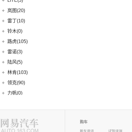
LITE(3)
(4)
凯翼X3
(2)
开瑞K60
(8)
凯迪拉克CT6
(7)
炫界Pro EV
北汽新能源
(3)
岚图(20)
(4)
优优EV
(7)
凯迪拉克CT4
(9)
轩度
LITE
(3)
(11)
海豚EV
岚图
(20)
雷丁(10)
(4)
炫界
(6)
岚图梦想家
雷丁
(10)
铃木(0)
(10)
岚图FREE
(2)
雷丁i9
进口铃木
(0)
路虎(105)
(4)
岚图追光
(8)
芒果
(0)
吉姆尼
奇瑞路虎
(28)
雷诺(3)
(0)
英格尼斯
(0)
揽胜极光L P300e
东风雷诺
(3)
陆风(5)
(11)
发现运动版
(3)
雷诺e诺
陆风汽车
(5)
林肯(103)
(15)
揽胜极光L
进口雷诺
(0)
(5)
陆风荣曜
长安林肯
(60)
领克(90)
(2)
发现运动版P300e
Espace
(0)
(18)
冒险家
领克汽车
(90)
力帆(0)
进口路虎
(77)
(0)
达斯特
(12)
航海家
(6)
领克06 PHEV
重庆力帆
(0)
理念(12)
(1)
卫士P400e
(2)
冒险家PHEV
(6)
领克02
(0)
乐途
理念汽车
(12)
理想汽车(19)
(0)
揽胜极光(进口)
(13)
林肯Z
(13)
领克03
(12)
广汽本田VE-1
购车
(2)
揽胜运动版新能源
理想汽车
(19)
雷达(12)
(15)
飞行家
(12)
领克01
(17)
揽胜
新车资讯
试驾评测