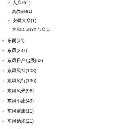
大众R
(1)
(1)
高尔夫R
安徽大众
(1)
(1)
大众ID.UNYX 与众
东南(34)
东南汽车
(34)
东风(287)
(3)
东南DX3 EV
郑州日产
(214)
东风日产启辰(62)
(7)
A5翼舞
(70)
锐骐6
东风日产
(62)
东风风神(108)
(10)
东南DX5
(69)
锐骐7
(4)
东风日产启辰-T90
东风乘用车
(108)
东风风行(196)
(4)
东南DX7
(16)
帕拉索
(3)
东风日产启辰-T70
(9)
皓极
东风柳汽
(196)
东风风光(96)
(10)
东南DX3
(13)
锐骐6EV
(21)
东风日产启辰-D60EV
(13)
奕炫GS
(3)
景逸S50
东风小康
(96)
东风小康(49)
(46)
锐骐
(3)
东风日产启辰-e30
(2)
奕炫EV
(13)
菱智M5 EV
(6)
风光500
东风小康
(49)
东风富康(11)
东风汽车
(73)
(7)
东风日产启辰-D60
(5)
风神L7
(1)
风行T1EV
(11)
风光S560
(6)
小康D71 PLUS
东风富康
(11)
东风纳米(21)
(41)
御风
(9)
启辰大V
(25)
奕炫MAX
(9)
风行SX6
(7)
风光ix5
(2)
小康EC36