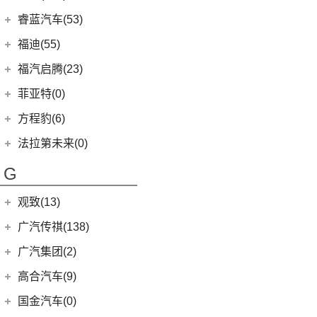
(8)
凌尚
(8)
锐界L
(3)
飞凡MARVEL R
(2)
法拉利F8
福田汽车
(610)
睿蓝汽车(53)
(2)
致享
(24)
蒙迪欧
(7)
飞凡R7
(2)
法拉利812
(222)
图雅诺
睿蓝汽车
(53)
福迪(55)
(9)
赛那SIENNA
(12)
锐际
Roma
(2)
(27)
拓陆者驭途8
(5)
睿蓝9
福迪汽车
(55)
(18)
威飒
福汽启腾(23)
(7)
锐界
SF90
(2)
(45)
福田G5
(8)
枫叶80v
(15)
(19)
雷凌
揽福
福汽新龙马
(23)
(13)
探险者
菲亚特(0)
Portofino
(1)
(11)
征服者3
(6)
枫叶30x
(12)
(7)
广汽丰田iA5
雄狮F16
(3)
(8)
福克斯两厢
启腾M70EV
方程豹(6)
(2)
法拉利488
(14)
征服者5
(15)
枫叶60s
(21)
(24)
汉兰达
雄狮F22
(4)
(3)
福睿斯
启腾EX80
方程豹
(6)
法拉第未来(0)
(3)
伽途ix5
(11)
睿蓝7
(10)
凯美瑞
(10)
(5)
福特EVOS
启腾M70
(6)
豹5
法拉第未来
(0)
(2)
萨普
G
(6)
睿蓝X3 PRO
(13)
丰田C-HR
(2)
(4)
福克斯三厢
启腾EX7
FF91
(0)
(128)
大将军G9
(2)
枫叶80v PRO
(5)
丰田C-HR EV
江铃福特
(267)
观致(13)
(27)
风景G9
(23)
威兰达
(79)
新全顺
观致汽车
(13)
广汽传祺(138)
(65)
风景G7
(6)
威兰达高性能版
(3)
领界EV
(1)
观致3
广汽乘用车
(138)
广汽集团(2)
(3)
伽途ix7
(9)
广汽丰田bZ4X
(11)
撼路者
(6)
观致7
(8)
传祺E8
(16)
拓陆者胜途5
广汽本田
(2)
高合汽车(9)
(3)
致炫X
(9)
途睿欧
(6)
观致5
(4)
影豹
(39)
拓陆者驭途9
(2)
绎乐
华人运通
(9)
国金汽车(0)
一汽丰田
(192)
(7)
福特烈马
(4)
传祺GS4
(8)
拓陆者胜途7