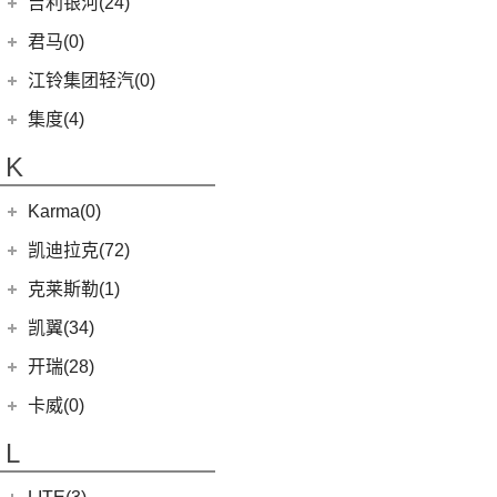
金龙客车
(70)
吉利银河(24)
(21)
海狮王
(17)
捷尼赛思G70
(30)
域虎9
(2)
捷途X70S EV
雷诺 江铃集团
(20)
(2)
(9)
(3)
博瑞
江淮iEVS4
九龙A4
(24)
凯锐浩克
吉利银河
(24)
(4)
金杯F50
君马(0)
(10)
特顺EV
(14)
捷途X70S
(20)
羿
(3)
(4)
(6)
嘉际
嘉悦X4
艾菲
(24)
凯歌
(7)
(16)
金杯海狮
银河E8
江铃集团轻汽(0)
(40)
宝典
(14)
捷途X70M
(10)
(5)
(7)
豪越
嘉悦X7
九龙A6
(2)
凯特
(6)
银河E5
绵阳金杯
(10)
(48)
特顺
集度(4)
(6)
捷途X95
(17)
(12)
(4)
博越
江淮iC5
九龙A5
(20)
金威
(6)
银河L6
(2)
金典
(58)
域虎7
集度汽车
(4)
(8)
山海L9
K
(2)
(4)
缤越ePro
江淮iEVA50
(5)
银河L7
(8)
大力神K5
(7)
域虎EV
ROBO-01
(4)
(3)
捷途山海T2
(4)
(11)
博越X
嘉悦A5
华晨鑫源
(54)
Karma(0)
(10)
福顺
(7)
(0)
捷途旅行者
集度SIMUCar
(13)
(2)
星瑞
江淮IEV7S
(12)
新海狮
Karma
(0)
凯迪拉克(72)
(12)
捷途X90 PRO
(5)
(102)
远景
帅铃T8
(15)
新海狮S
Revero GT
(0)
上汽通用凯迪拉克
(72)
克莱斯勒(1)
(40)
捷途X70 PLUS
(66)
(5)
帝豪GSe
悍途
(27)
小海狮
(11)
凯迪拉克XT6
进口克莱斯勒
(1)
凯翼(34)
(3)
远景X3
(9)
凯迪拉克XT4
(1)
大捷龙PHEV
(11)
缤越
凯翼
(34)
开瑞(28)
(15)
凯迪拉克XT5
(13)
星越L
(4)
凯翼V7
开瑞汽车
(28)
卡威(0)
(13)
凯迪拉克CT5
(6)
博越PRO
(3)
凯翼E5 EV
(11)
江豚
L
(5)
LYRIQ锐歌
(11)
帝豪
(3)
凯翼X5
(0)
开瑞K50EV
(4)
凯迪拉克GT4
(2)
帝豪L雷神HiP