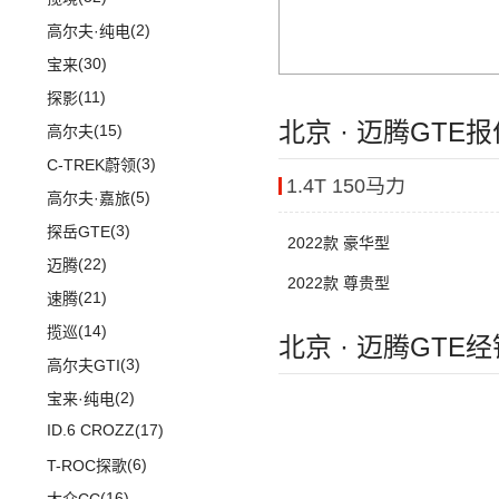
长安之星9
(8)
长安F70蓝鲸版
进口DS
(3)
(8)
长安欧尚科尚
(11)
迈巴赫S级
(2)
高尔夫·纯电
(3)
长安CS15
(3)
(3)
长安欧尚X7 EV
DS 3新能源
(9)
迈巴赫GLS
(30)
宝来
(10)
长安CS35PLUS
(27)
科赛Pro
(11)
探影
北京 · 迈腾GTE
(9)
长安欧尚X7
(15)
高尔夫
(2)
欧尚长行
(3)
C-TREK蔚领
1.4T 150马力
(5)
高尔夫·嘉旅
(3)
探岳GTE
2022款 豪华型
(22)
迈腾
2022款 尊贵型
(21)
速腾
(14)
揽巡
北京 · 迈腾GTE
(3)
高尔夫GTI
(2)
宝来·纯电
ID.6 CROZZ
(17)
(6)
T-ROC探歌
(16)