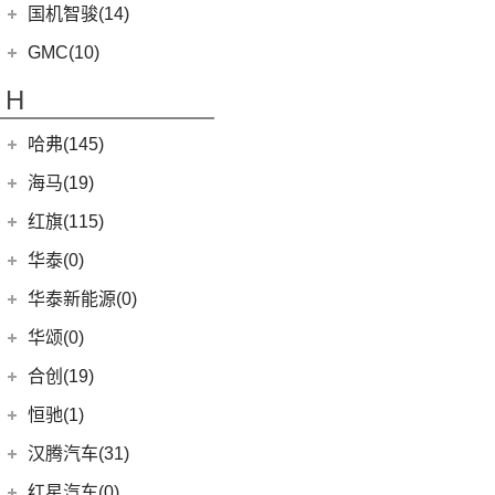
(5)
高合HiPhi X
(5)
卡罗拉双擎E+
国机智骏(14)
(7)
领界S
(8)
影酷
(4)
高合HiPhi Z
(3)
奕泽E进擎
(114)
国机智骏
(14)
新世代全顺
GMC(10)
(15)
传祺M6
(17)
奕泽IZOA
(15)
GX5
(6)
领睿
GMC
(10)
H
(4)
传祺ES9
(5)
一汽丰田bZ4X
(22)
GC1
(3)
领裕
YUKON
(3)
(17)
传祺GS8
(7)
哈弗(145)
RAV4荣放双擎E+
GC2
(5)
进口福特
(7)
SAVANA
(2)
(9)
传祺E9
(18)
皇冠陆放
长城汽车
(145)
海马(19)
Mustang
(3)
SIERRA
(5)
(5)
传祺GA4 PLUS
(16)
凌放HARRIER
(5)
哈弗H2
(4)
福特F-150
一汽海马
(7)
红旗(115)
(4)
传祺GA8
(21)
RAV4荣放
(8)
哈弗F7
(7)
海马7X
一汽红旗
(115)
华泰(0)
(29)
传祺M8
(21)
卡罗拉锐放
(13)
哈弗M6
海马汽车
(10)
(11)
红旗HQ9
(13)
传祺GS4 PLUS
华泰新能源(0)
(6)
威驰FS
(15)
哈弗神兽
(8)
海马8S
(2)
红旗E-HS3
(1)
传祺M6 MAX
华颂(0)
(7)
格瑞维亚
(4)
哈弗二代大狗
(2)
海马6P
(17)
红旗H9
(6)
传祺GA6
(5)
合创(19)
一汽丰田bZ3
(5)
哈弗H5
海马新能源
(2)
(5)
红旗H6
(9)
传祺GS3
(13)
亚洲狮
合创汽车
(19)
(6)
哈弗初恋
恒驰(1)
(2)
爱尚EV
(12)
红旗E-HS9
(2)
传祺GS4 COUPE
(7)
柯斯达
(17)
(7)
哈弗H6 Coupe
合创Z03
恒大新能源
(1)
汉腾汽车(31)
(5)
红旗EH7
(13)
亚洲龙
(0)
(3)
枭龙MAX
合创V09
(0)
恒驰9
汉腾汽车
(31)
(2)
红旗L5
红星汽车(0)