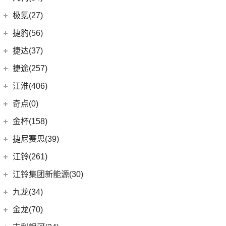
(4)
大指挥官
(3)
嘉际ePro
几何汽车
(54)
极氪(27)
(7)
指南者
(1)
帝豪GL PHEV
(8)
几何E
极氪汽车
(27)
捷豹(56)
(8)
自由光
(4)
星越S
(11)
几何G6
ZEEKR 001
(4)
奇瑞捷豹
(34)
捷达(37)
(1)
大指挥官PHEV
(6)
星越
(4)
几何M6
(3)
极氪X
(9)
捷豹E-PACE
一汽-大众
(37)
捷途(257)
进口Jeep
(19)
(7)
帝豪EV
(16)
几何A
ZEEKR 009
(11)
(14)
捷豹XFL
(11)
捷达VA3
奇瑞汽车
(257)
江淮(406)
(5)
牧马人4xe
(2)
博瑞ePro
(15)
几何C
(9)
极氪007
(11)
捷豹XEL
(7)
捷达VS5
(20)
捷途X70 PRO
(6)
大切诺基(进口)
江淮汽车
(406)
(5)
帝豪EV Pro
奇点(0)
进口捷豹
(22)
(19)
捷达VS7
(31)
捷途X70
(7)
牧马人
(3)
(10)
帝豪S
瑞风S4
奇点汽车
(0)
金杯(158)
(3)
捷豹I-PACE
(15)
捷途大圣
(1)
角斗士
(98)
(9)
星越L 雷神Hi·P
星锐
(0)
奇点iC3
华晨雷诺
(94)
捷尼赛思(39)
(11)
捷豹F-PACE
(5)
捷途大圣i-DM
(1)
(4)
星越ePro
瑞风M5
(0)
奇点iS6
(8)
金杯快运
捷尼赛思
(39)
江铃(261)
(8)
捷豹F-TYPE
(53)
捷途X90 PLUS
(5)
(4)
远景X6
江淮iEV7L
(11)
大海狮
(12)
捷尼赛思GV80
江铃汽车
(261)
江铃集团新能源(30)
(3)
捷途X70 Coupe
(6)
(6)
豪越L
瑞风S7
(0)
领坤EV
(4)
捷尼赛思G80
(34)
大道
江铃集团新能源
(10)
(0)
捷途自由者
九龙(34)
(64)
(5)
吉利ICON
帅铃T6
(31)
阁瑞斯
(4)
捷尼赛思GV60
(16)
域虎3
(18)
(4)
捷途X90
易至EX5
九龙汽车
(34)
(12)
(5)
缤瑞COOL
江淮iEV6E
金龙(70)
(3)
新海狮
(2)
捷尼赛思纯电G80
(8)
域虎5
(6)
(6)
捷途X70 C-DM
易至EV3
(10)
(8)
(2)
博越L
江淮V7
九龙A5S