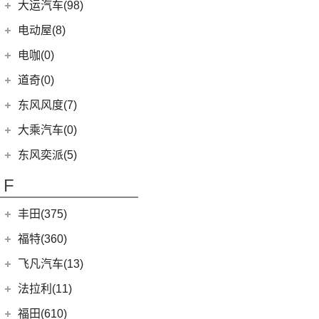
(4)
富康ES600
(30)
御风P16
东风汽车
(21)
(4)
东风日产启辰-T60EV
大运汽车(98)
(14)
奕炫
(12)
风行雷霆
(4)
风光370
(2)
小康K01
(1)
富康ES500
(1)
俊风E11K
(8)
(5)
东风日产启辰-T60
东风EX1
大运汽车
(98)
(3)
风神AX7
电动屋(8)
(13)
风行S50 EV
(9)
风光330
(4)
小康D52
(6)
e爱丽舍
(1)
俊风ER30
(7)
(6)
纳米BOX
东风日产启辰-启辰星
(51)
(19)
风神E70
远志M1
重庆小电天体
(8)
(5)
星海V9
电咖(0)
(12)
风光580
(8)
小康D72 PLUS
(6)
纳米01
(12)
(31)
皓瀚
大运皮卡
(2)
(8)
菱智M3
YOUNG光小新
(10)
风光ix7
道奇(0)
(4)
小康C32
SKY EV01
(6)
(16)
悦虎
(27)
风行T5
(4)
风光E1
(1)
小康C52
东风风度(7)
(29)
菱智M5
(10)
风光MINI EV
(2)
小康C56
郑州日产
(7)
大乘汽车(0)
(20)
风行T5 EVO
(17)
风光380
(4)
小康D51
(7)
帕拉丁
东风奕派(5)
(8)
风行游艇
(6)
风光E3
(1)
小康K02
东风乘用车
(5)
F
(16)
风行M7
(4)
小康C31
eπ 007
(5)
(3)
菱智V3
(2)
小康C37
丰田(375)
(25)
菱智PLUS
(3)
小康K07S
广汽丰田
(161)
福特(360)
(0)
风行M7新能源
(1)
小康C51
(6)
锋兰达
长安福特
(86)
飞凡汽车(13)
(10)
风行S60 EV
(1)
小康C35
(2)
致炫
(5)
福特电马
上汽集团
(13)
法拉利(11)
(2)
小康K05S
(4)
雷凌双擎E+
(1)
锐际新能源
(3)
飞凡ER6
法拉利
(11)
福田(610)
(2)
小康C36