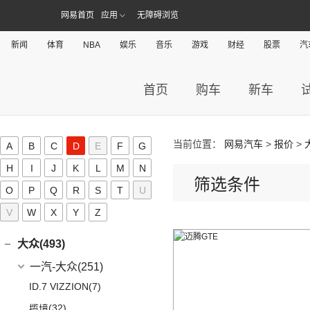
海豹06GT
(41)
金刚炮
(9)
逸动
(0)
深蓝S05
(8)
逸动EV
(5)
奔驰GLE AMG
长安欧尚
(140)
网易首页
(2)
应用
无障碍浏览
长安凯程(136)
宝马X3M
(10)
唐EV
(13)
山海炮
(6)
长安CS95
(13)
深蓝S7
(1)
奔驰GLS AMG
(3)
长安欧尚Z6智电iDD
(2)
宝马X5M
长安凯程
(136)
创维汽车(24)
(17)
汉EV
(4)
炮EV
新闻
体育
NBA
娱乐
音乐
游戏
财经
股票
汽
(16)
长安UNI-K
(16)
长安深蓝SL03
(3)
奔驰GLB AMG
(4)
长安欧尚A600 EV
(2)
宝马X6M
(4)
凯程F300
(15)
海豹
创维汽车
(24)
(22)
风骏5
成功(5)
(3)
锐程CC
(3)
奔驰S级AMG
(13)
长安欧尚Z6
(2)
宝马X4M
(5)
睿行M90
(16)
宋PLUS DM-i
(24)
创维汽车EV6
航天成功
(5)
(10)
UNI-K 智电iDD
首页
购车
新车
长江EV(0)
(12)
奔驰AMG GT
(0)
欧尚E01
(3)
睿行S50
(11)
驱逐舰05
(6)
(1)
悦翔
成功BEV6
昶洧(0)
(9)
奔驰CLA AMG
(7)
欧尚X5 PLUS
(8)
神骐F30
(2)
比亚迪e9
(4)
(20)
长安CS75 PLUS
成功V2
昶洧
(0)
长安启源(17)
(6)
奔驰E级AMG
(1)
长安欧尚科尚EV
(18)
神骐PLUS
当前位置：
网易汽车
>
报价
>
(13)
唐新能源
A
B
C
D
E
F
G
(12)
长安CS85 COUPE
(0)
昶洧TP-488c
(7)
奔驰A级AMG(进口)
长安启源
(17)
(4)
长安欧尚科赛5
刺猬汽车(0)
(18)
睿行M60
(2)
比亚迪e3
H
I
J
K
L
M
N
(24)
长安览拓者
(5)
奔驰G AMG
筛选条件
(7)
(4)
长安欧尚X70A
长安启源E07
(9)
睿行EM80
(6)
元Pro
D
O
P
Q
R
S
T
U
(10)
长安CS55 PLUS
(14)
奔驰C级AMG
(10)
(3)
长安欧尚A800
长安启源A07
(18)
睿行M80
V
W
X
Y
(9)
Z
长安Lumin
DS(19)
梅赛德斯-EQ
(7)
(21)
长安欧尚X7 PLUS
(36)
凯程F70
(15)
长安UNI-T
DS汽车
(16)
大众(493)
(7)
(5)
奔驰EQS
奔奔E-Star
(1)
睿行S50T
(5)
锐程PLUS
DS 9
(5)
(7)
(0)
奔驰EQC(进口)
欧诺S
一汽-大众
(251)
(2)
睿行ES30
(3)
逸动DT
(3)
DS 9新能源
(18)
长安欧尚X5
梅赛德斯-迈巴赫
(20)
ID.7 VIZZION
(7)
(4)
睿行M70
(3)
逸达
DS 7
(8)
(1)
长安欧尚A600
(0)
迈巴赫G级
(32)
揽境
(10)