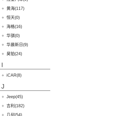
(22)
卡罗拉
(6)
(2)
哈弗F7x
合创007
(0)
恒驰2
(10)
(14)
红旗H5
汉腾V7
黄海(117)
(6)
威驰
(7)
哈弗F5
(0)
恒驰3
(0)
(13)
红旗E-QM5
汉腾X8
黄海汽车
(117)
恒天(0)
进口丰田
(22)
(12)
哈弗赤兔
(0)
恒驰4
(7)
(12)
红旗HS5
汉腾X7
(36)
黄海N1S
海格(16)
(6)
埃尔法
(3)
哈弗H6 DHT-PHEV
(0)
恒驰8
(8)
(3)
红旗H7
汉腾X5
(2)
黄海N1
(11)
威尔法
苏州金龙
(16)
(4)
哈弗二代大狗新能源
华骐(0)
(0)
恒驰1
(3)
(0)
红旗H7 PHEV
幸福e+
(11)
黄海N3
SUPRA
(5)
(3)
(10)
枭龙
海格H5V
(0)
恒驰7
华晨新日(9)
(19)
(3)
红旗HS7
汉腾X5 EV
(20)
黄海N7
(4)
(6)
哈弗酷狗
海格H5C
(1)
恒驰5
华晨新日
(9)
昊铂(24)
(8)
大牛
(12)
哈弗大狗
(0)
恒驰6
(3)
华晨新日i03A
昊铂
(24)
I
(40)
黄海N2
(10)
哈弗H6S
(6)
华晨新日i03
(14)
昊铂HT
(4)
哈弗H7
iCAR(8)
(10)
昊铂GT
(7)
哈弗H9
奇瑞新能源
(8)
J
(7)
哈弗H6
iCAR 03
(8)
Jeep(45)
广汽菲克
(26)
吉利(182)
(6)
自由侠
吉利汽车
(182)
几何(54)