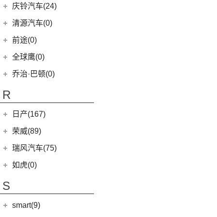
(4)
福瑞迪
(0)
奇瑞TJ-1
奇瑞新能源
(50)
庆铃汽车(24)
(5)
智跑
(16)
瑞虎7
(1)
艾瑞泽5e
庆铃汽车
(24)
清源汽车(0)
(13)
起亚K3
(27)
瑞虎3x
(3)
瑞虎3xe
(24)
TAGA达咖H
清源汽车
(0)
前途(0)
(6)
奕跑
(6)
风云T9
(3)
大蚂蚁
(0)
清源尊者
全球鹰(0)
(4)
嘉华
(7)
艾瑞泽5 GT
(16)
QQ冰淇淋
(0)
清源小尊
(4)
K5凯酷
乔治·巴顿(0)
(35)
瑞虎8
(10)
小蚂蚁
KX CROSS
(2)
(14)
欧萌达
R
(10)
艾瑞泽e
(2)
起亚K3 PHEV
(5)
艾瑞泽5
(4)
瑞虎e
日产(167)
(1)
起亚KX3 EV
(14)
瑞虎8 PRO
eQ7
(3)
东风日产
(112)
荣威(89)
(4)
起亚K3 EV
(7)
瑞虎8 L
(12)
逍客
(2)
起亚K5 PHEV
上汽集团
(89)
瑞风汽车(75)
(24)
瑞虎7 PLUS
(7)
骐达
(4)
凯绅
(2)
龙猫
(4)
艾瑞泽GX
江汽集团
(75)
如虎(0)
(3)
楼兰
(2)
焕驰
(1)
科莱威CLEVER
(24)
艾瑞泽5 PLUS
(12)
瑞风L6 MAX
S
(5)
日产N7
(5)
KX3傲跑
(12)
荣威RX5
(6)
瑞虎8 PLUS鲲鹏e+
(51)
瑞风M3
(9)
探陆
(5)
起亚KX5
smart(9)
(5)
荣威RX9
(17)
探索06
(3)
瑞风L5