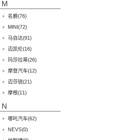
LEVC
(10)
M
(2)
蓝电E5 PLUS
L380
(4)
名爵(76)
LEVC TX
(6)
上汽集团
(76)
MINI(72)
Cyberster
(4)
MINI
(67)
马自达(91)
(3)
MG5天蝎座
MINI 3-DOOR
(25)
长安马自达
(77)
迈凯伦(16)
MG MULAN
(7)
MINI 5-DOOR
(10)
(20)
马自达3 昂克赛拉
迈凯伦
(16)
玛莎拉蒂(26)
MG ONE
(11)
MINI CLUBMAN
(11)
(0)
马自达EZ-6
(0)
塞纳
玛莎拉蒂
(26)
摩登汽车(12)
(2)
名爵5
MINI COUNTRYMAN
(15)
(11)
马自达CX-50行也
(1)
迈凯伦540C
Ghibli
(5)
摩登汽车
(12)
迈莎锐(21)
(5)
名爵6新能源
MINI CABRIO
(6)
(23)
马自达CX-5
(2)
迈凯伦570S
(5)
总裁
Modern in
(12)
迈莎锐
(21)
(3)
MG领航新能源
摩根(11)
MINI JCW
(5)
(4)
马自达CX-8
(1)
迈凯伦765LT
MC20
(5)
MG7
(6)
(1)
迈莎锐Urus
摩根
(11)
MINI JCW
(2)
N
(19)
马自达CX-30
(3)
迈凯伦GT
Levante
(6)
(7)
(1)
名爵6
迈莎锐Cayenne
3-Wheeler
(2)
MINI JCW CLUBMAN
(1)
一汽马自达
(14)
(2)
迈凯伦600LT
Grecale
(5)
哪吒汽车(62)
(3)
(15)
名爵eHS
迈莎锐MV600
(1)
摩根4-4
MINI JCW COUNTRYMAN
(2)
(8)
马自达CX-4
(2)
迈凯伦720S
合众新能源
(62)
NEVS(0)
(4)
(3)
名爵ZS
迈莎锐G级
(2)
摩根Aero
(6)
阿特兹
Artura
(4)
(9)
哪吒S
(4)
(1)
名爵EZS
迈莎锐揽胜
国能汽车
(0)