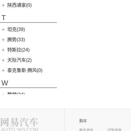
(4)
途乐
陕西通家(0)
T70 EV
(1)
T70
(120)
T
EV80
(11)
坦克(39)
EG10
(2)
长城汽车
(39)
腾势(33)
G50
(18)
(0)
坦克800
腾势
(33)
T60
(9)
特斯拉(24)
(1)
坦克500新能源
(9)
腾势D9 DM-i
T90 EV
(2)
特斯拉中国
(13)
天际汽车(2)
(4)
坦克400新能源
(10)
腾势N7
V80
(212)
Model Y
(6)
天际汽车
(2)
泰克鲁斯·腾风(0)
(3)
坦克700
(6)
腾势D9 EV
EV90
(21)
Model 3
(7)
(0)
天际ME-S
泰克鲁斯·腾风
(0)
W
(13)
坦克300
(8)
腾势X
MIFA 9
(29)
进口特斯拉
(11)
(2)
天际ME7
GT96 TREV
(0)
(18)
坦克500
EUNIQ 5
(9)
魏牌(24)
Cybertruck
(3)
(0)
天际ME5
EV30
(19)
Roadster
(0)
长城汽车
(24)
蔚来(60)
G90
(27)
Model S
(4)
(3)
玛奇朵DHT
蔚来汽车
(60)
五菱(253)
V90
(122)
购车
Model X
(4)
(7)
摩卡
(6)
蔚来ET5
上汽通用五菱
(230)
沃尔沃(118)
D60
(12)
(4)
拿铁DHT
新车资讯
试驾评测