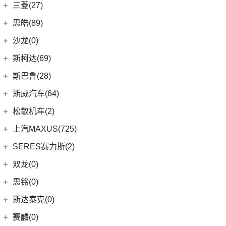
(25)
轩逸
(9)
荣威iMAX8
(7)
smart
(9)
瑞虎7 PLUS新能源
三菱(27)
(9)
瑞风M4
(2)
轩逸·纯电
(8)
荣威i6 MAX新能源
(23)
瑞虎8 PLUS
(9)
smart精灵#1
广汽三菱
(27)
思皓(89)
(6)
劲客
(3)
荣威Ei5
(7)
瑞虎3
(13)
欧蓝德
江淮大众
(2)
沙龙(0)
(6)
天籁
(3)
鲸
(14)
艾瑞泽8
(7)
奕歌
(2)
思皓E20X
沙龙汽车
(0)
斯柯达(69)
(6)
途达
(4)
荣威D5X DMH
(13)
瑞虎5x
(4)
劲炫
江汽集团
(87)
(0)
机甲龙
上汽斯柯达
(69)
斯巴鲁(28)
(15)
奇骏
(14)
荣威i5
(7)
风云A8
(2)
祺智EV
(3)
思皓X4
(7)
柯米克
(14)
ARIYA艾睿雅
斯巴鲁
(28)
斯威汽车(64)
(5)
荣威RX5 MAX
(1)
阿图柯
(5)
思皓E40X
(6)
柯珞克
(2)
新蓝鸟
(11)
森林人
(3)
荣威RX3
华晨鑫源
(64)
松散机车(2)
(4)
思皓X7
(9)
速派
郑州日产
(51)
(3)
力狮
(3)
荣威ei6
(12)
斯威G01
松散机车
(2)
上汽MAXUS(725)
(5)
思皓E50A
(17)
明锐
(38)
纳瓦拉
(4)
斯巴鲁BRZ
(5)
荣威iMAX8 EV
(5)
斯威X3
(1)
SS SUMMER 夏天
上汽大通
(725)
SERES赛力斯(2)
(3)
爱跑
(5)
柯米克GT
(5)
锐骐7虎啸
(4)
斯巴鲁XV
(3)
荣威ei6 MAX
(11)
斯威X7
(1)
SS DOLPHIN 海豚
G20
(23)
(9)
思皓A5
金康赛力斯
(2)
双龙(0)
(8)
柯迪亚克GT
(6)
途达
(6)
傲虎
(4)
荣威i6 MAX
(4)
钢铁侠
EUNIQ 6
(8)
(10)
思皓QX
(2)
赛力斯SF5
(4)
昕锐
思铭(0)
(2)
奇骏·荣耀
(5)
荣威RX5新能源
(2)
斯威X2
EUNIQ 7
(2)
(7)
思皓曜
SF7
(0)
(4)
昕动
进口日产
(4)
斯达泰克(0)
(29)
斯威G05
FCV80
(1)
(8)
思皓E10X
(9)
柯迪亚克
(0)
日产Ariya
(1)
斯威G01 EV
赛麟(0)
T90
(37)
(33)
思皓X8