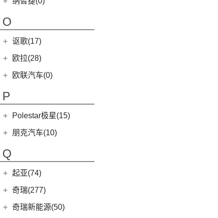
纳智捷(0)
(2)
摩根Roadster
(1)
迈凯伦570GT
(4)
哪吒AYA
(10)
名爵HS
NEVS 9-3
(0)
(1)
摩根Plus 8
O
(22)
哪吒U
(7)
MG领航
NEVS 9-3X
(0)
(1)
摩根Aero 8
讴歌(17)
(9)
哪吒V
(2)
摩根Plus 4
(0)
哪吒GT
广汽讴歌
(17)
欧拉(28)
(9)
哪吒L
(8)
讴歌RDX
欧拉
(28)
欧联汽车(0)
(9)
哪吒X
(9)
讴歌CDX
(5)
欧拉5
P
(3)
芭蕾猫
Polestar极星(15)
(8)
好猫
Polestar
(15)
朋克汽车(10)
(5)
好猫GT
Polestar 1
(1)
(0)
朋克猫
朋克汽车
(10)
Q
Precept
(0)
(0)
樱桃猫
(5)
朋克美美
起亚(74)
Polestar 4
(6)
(7)
闪电猫
(1)
朋克啦啦
起亚
(74)
Polestar 2
(6)
奇瑞(277)
(4)
朋克多多
(11)
狮铂拓界
Polestar 3
(2)
奇瑞汽车
(277)
奇瑞新能源(50)