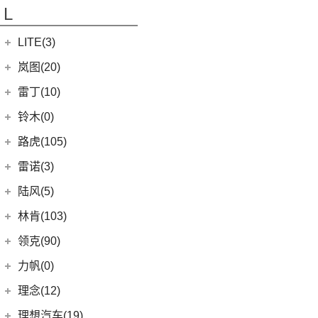
凯翼V7
(11)
江豚
L
(5)
LYRIQ锐歌
(13)
星越L
(3)
凯翼X5
(0)
开瑞K50EV
(4)
凯迪拉克GT4
(6)
博越PRO
LITE(3)
(4)
凯翼X3
(2)
开瑞K60
(8)
凯迪拉克CT6
(7)
炫界Pro EV
北汽新能源
(3)
岚图(20)
(4)
优优EV
(7)
凯迪拉克CT4
(9)
轩度
LITE
(3)
(11)
海豚EV
岚图
(20)
雷丁(10)
(4)
炫界
(6)
岚图梦想家
雷丁
(10)
铃木(0)
(10)
岚图FREE
(2)
雷丁i9
进口铃木
(0)
路虎(105)
(4)
岚图追光
(8)
芒果
(0)
吉姆尼
奇瑞路虎
(28)
雷诺(3)
(0)
英格尼斯
(0)
揽胜极光L P300e
东风雷诺
(3)
陆风(5)
(11)
发现运动版
(3)
雷诺e诺
陆风汽车
(5)
林肯(103)
(15)
揽胜极光L
进口雷诺
(0)
(5)
陆风荣曜
长安林肯
(60)
领克(90)
(2)
发现运动版P300e
Espace
(0)
(18)
冒险家
领克汽车
(90)
力帆(0)
进口路虎
(77)
(0)
达斯特
(12)
航海家
(13)
领克03
重庆力帆
(0)
理念(12)
(1)
卫士P400e
(2)
冒险家PHEV
(12)
领克01
(0)
乐途
理念汽车
(12)
理想汽车(19)
(0)
揽胜极光(进口)