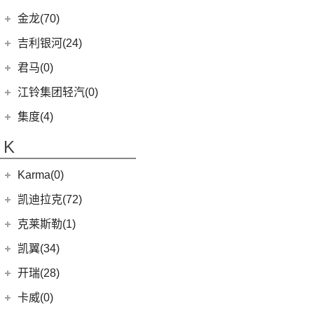
(8)
金杯快运
(4)
捷尼赛思GV60
(16)
域虎3
(18)
(4)
捷途X90
易至EX5
九龙汽车
(34)
(8)
(5)
缤瑞COOL
江淮V7
金龙(70)
(3)
新海狮
(2)
捷尼赛思纯电G80
(30)
域虎9
(6)
(2)
捷途X70S EV
易至EV3
(10)
(64)
(2)
博越L
帅铃T6
九龙A5S
金龙客车
(70)
吉利银河(24)
(21)
海狮王
(17)
捷尼赛思G70
(8)
域虎5
(6)
捷途X70 C-DM
雷诺 江铃集团
(20)
(2)
(9)
(3)
博瑞
江淮iEVS4
九龙A4
(24)
凯锐浩克
吉利银河
(24)
(4)
金杯F50
君马(0)
(10)
特顺EV
(14)
捷途X70S
(20)
羿
(3)
(4)
(6)
嘉际
嘉悦X4
艾菲
(24)
凯歌
(7)
(16)
金杯海狮
银河E8
江铃集团轻汽(0)
(40)
宝典
(14)
捷途X70M
(17)
(7)
(4)
博越
江淮iC5
九龙A6
(2)
凯特
(6)
银河E5
绵阳金杯
(10)
(48)
特顺
集度(4)
(8)
山海L9
(13)
(11)
(12)
星瑞
嘉悦A5
九龙A5
(20)
金威
(6)
银河L6
(2)
金典
(7)
域虎EV
集度汽车
(4)
(3)
捷途山海T2
K
(10)
(5)
豪越
嘉悦X7
(5)
银河L7
(8)
大力神K5
(10)
福顺
ROBO-01
(4)
(6)
捷途X95
(2)
(4)
缤越ePro
江淮iEVA50
华晨鑫源
(54)
Karma(0)
(58)
域虎7
(7)
(0)
捷途旅行者
集度SIMUCar
(4)
(102)
博越X
帅铃T8
(12)
新海狮
Karma
(0)
凯迪拉克(72)
(12)
捷途X90 PRO
(5)
(2)
帝豪GSe
江淮IEV7S
(15)
新海狮S
Revero GT
(0)
上汽通用凯迪拉克
(72)
克莱斯勒(1)
(40)
捷途X70 PLUS
(5)
(66)
远景
悍途
(27)
小海狮
(11)
凯迪拉克XT6
进口克莱斯勒
(1)
凯翼(34)
(3)
远景X3
(9)
凯迪拉克XT4
(1)
大捷龙PHEV
(11)
缤越
凯翼
(34)
开瑞(28)
(15)
凯迪拉克XT5
(11)
帝豪
(3)
凯翼E5 EV
开瑞汽车
(28)
卡威(0)
(13)
凯迪拉克CT5
(2)
帝豪L雷神HiP
(4)