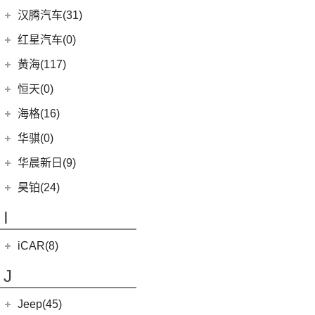
(6)
威驰
(5)
(0)
哈弗H5
合创V09
恒大新能源
(1)
汉腾汽车(31)
(5)
红旗EH7
进口丰田
(22)
(17)
(3)
枭龙MAX
合创Z03
(0)
恒驰9
汉腾汽车
(31)
(2)
红旗L5
红星汽车(0)
(6)
埃尔法
(7)
(2)
哈弗F5
合创007
(0)
恒驰2
(0)
(14)
红旗H5
汉腾X8
黄海(117)
(11)
威尔法
(12)
哈弗赤兔
(0)
恒驰3
(7)
(13)
红旗E-QM5
汉腾X7
黄海汽车
(117)
SUPRA
(5)
恒天(0)
(3)
哈弗H6 DHT-PHEV
(0)
恒驰8
(10)
(3)
红旗H7
汉腾V7
(36)
黄海N1S
海格(16)
(4)
哈弗二代大狗新能源
(0)
恒驰4
(8)
(0)
红旗H7 PHEV
汉腾X5
(2)
黄海N1
苏州金龙
(16)
(6)
哈弗F7x
华骐(0)
(0)
恒驰1
(3)
(12)
红旗HS5
幸福e+
(11)
黄海N3
(3)
(10)
枭龙
海格H5V
(0)
恒驰7
华晨新日(9)
(19)
(3)
红旗HS7
汉腾X5 EV
(20)
黄海N7
(7)
(6)
哈弗H9
海格H5C
(1)
恒驰5
华晨新日
(9)
昊铂(24)
(8)
大牛
(7)
哈弗H6
(0)
恒驰6
(3)
华晨新日i03A
昊铂
(24)
I
(40)
黄海N2
(4)
哈弗酷狗
(6)
华晨新日i03
(14)
昊铂HT
(12)
哈弗大狗
iCAR(8)
(10)
昊铂GT
(4)
哈弗H7
奇瑞新能源
(8)
J
(10)
哈弗H6S
iCAR 03
(8)
Jeep(45)