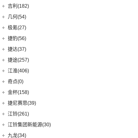
广汽菲克
(26)
吉利(182)
(6)
自由侠
吉利汽车
(182)
几何(54)
(4)
大指挥官
(1)
帝豪GL PHEV
几何汽车
(54)
极氪(27)
(7)
指南者
(4)
星越S
(8)
几何E
极氪汽车
(27)
捷豹(56)
(8)
自由光
(6)
星越
(11)
几何G6
(3)
极氪X
奇瑞捷豹
(34)
捷达(37)
(1)
大指挥官PHEV
(7)
帝豪EV
(4)
几何M6
ZEEKR 001
(4)
(9)
捷豹E-PACE
一汽-大众
(37)
捷途(257)
进口Jeep
(19)
(3)
嘉际ePro
(16)
几何A
ZEEKR 009
(11)
(14)
捷豹XFL
(11)
捷达VA3
奇瑞汽车
(257)
江淮(406)
(5)
牧马人4xe
(2)
博瑞ePro
(15)
几何C
(9)
极氪007
(11)
捷豹XEL
(7)
捷达VS5
(20)
捷途X70 PRO
(6)
大切诺基(进口)
江淮汽车
(406)
(9)
星越L 雷神Hi·P
奇点(0)
进口捷豹
(22)
(19)
捷达VS7
(5)
捷途大圣i-DM
(7)
牧马人
(98)
(3)
帝豪S
星锐
奇点汽车
(0)
金杯(158)
(3)
捷豹I-PACE
(53)
捷途X90 PLUS
(1)
角斗士
(10)
(4)
星越ePro
瑞风S4
(0)
奇点iC3
华晨雷诺
(94)
捷尼赛思(39)
(11)
捷豹F-PACE
(31)
捷途X70
(1)
(5)
帝豪EV Pro
瑞风M5
(0)
奇点iS6
(0)
领坤EV
捷尼赛思
(39)
江铃(261)
(8)
捷豹F-TYPE
(15)
捷途大圣
(5)
(4)
远景X6
江淮iEV7L
(11)
大海狮
(12)
捷尼赛思GV80
江铃汽车
(261)
江铃集团新能源(30)
(3)
捷途X70 Coupe
(6)
(5)
吉利ICON
瑞风S7
(31)
阁瑞斯
(4)
捷尼赛思G80
(34)
大道
江铃集团新能源
(10)
(0)
捷途自由者
九龙(34)
(6)
(12)
豪越L
江淮iEV6E