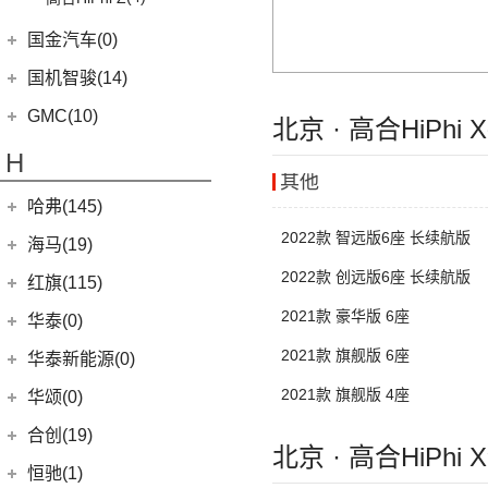
(3)
奕泽E进擎
(114)
新世代全顺
(15)
POLO
(15)
传祺M6
(17)
奕泽IZOA
国金汽车(0)
(15)
领睿
(4)
传祺ES9
进口大众
(15)
(5)
一汽丰田bZ4X
(22)
领裕
国机智骏(14)
(17)
传祺GS8
(2)
途锐eHybrid
(7)
RAV4荣放双擎E+
进口福特
(7)
国机智骏
(14)
GMC(10)
(5)
传祺GA4 PLUS
(10)
途锐
北京 · 高合HiPhi
(18)
皇冠陆放
(4)
福特F-150
GX5
(6)
(9)
传祺E9
GMC
(10)
(3)
蔚揽
H
(16)
凌放HARRIER
Mustang
(3)
GC1
(3)
其他
(4)
传祺GA8
YUKON
(3)
大众R
(1)
(21)
RAV4荣放
哈弗(145)
GC2
(5)
(29)
传祺M8
SAVANA
(2)
(1)
高尔夫R
(6)
威驰FS
2022款 智远版6座 长续航版
长城汽车
(145)
海马(19)
(1)
传祺M6 MAX
SIERRA
(5)
安徽大众
(1)
(21)
卡罗拉锐放
(15)
哈弗神兽
2022款 创远版6座 长续航版
一汽海马
(7)
(6)
传祺GA6
红旗(115)
(1)
大众ID.UNYX 与众
(5)
一汽丰田bZ3
(4)
哈弗二代大狗
(7)
(13)
传祺GS4 PLUS
海马7X
2021款 豪华版 6座
一汽红旗
(115)
华泰(0)
(7)
格瑞维亚
(5)
哈弗H2
(9)
传祺GS3
海马汽车
(10)
(2)
红旗E-HS3
2021款 旗舰版 6座
华泰新能源(0)
(13)
亚洲狮
(13)
哈弗M6
(2)
传祺GS4 COUPE
(8)
海马8S
(11)
红旗HQ9
(7)
柯斯达
2021款 旗舰版 4座
华颂(0)
(8)
哈弗F7
(2)
海马6P
(17)
红旗H9
(13)
亚洲龙
合创(19)
(6)
哈弗初恋
海马新能源
(2)
(5)
红旗H6
北京 · 高合HiPhi
(22)
卡罗拉
合创汽车
(19)
(7)
哈弗H6 Coupe
恒驰(1)
(2)
爱尚EV
(12)
红旗E-HS9