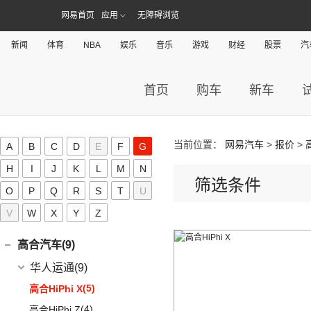
(24)
蒙迪欧
(7)
飞凡R7
(2)
法拉利812
(30)
帕萨特
(45)
福田G5
睿蓝汽车
(53)
网易首页
应用
无障碍浏览
福迪(55)
(9)
赛那SIENNA
(12)
锐际
Roma
(2)
(9)
途观L
(222)
图雅诺
(8)
枫叶80v
福迪汽车
(55)
(18)
威飒
福汽启腾(23)
(13)
探险者
新闻
体育
NBA
娱乐
音乐
游戏
财经
股票
汽
SF90
(2)
(11)
途安L
(27)
拓陆者驭途8
(6)
枫叶30x
(15)
(19)
雷凌
揽福
福汽新龙马
(23)
(7)
锐界
菲亚特(0)
Portofino
(1)
ID.6 X
(10)
(11)
征服者3
(15)
枫叶60s
(10)
(12)
凯美瑞
雄狮F16
(3)
(8)
福克斯两厢
启腾M70EV
首页
购车
新车
方程豹(6)
(2)
法拉利488
(9)
凌渡
(14)
征服者5
(5)
睿蓝9
(21)
(24)
汉兰达
雄狮F22
(3)
(5)
福特EVOS
启腾EX80
方程豹
(6)
法拉第未来(0)
(17)
途岳
(3)
伽途ix5
(11)
睿蓝7
(7)
广汽丰田iA5
(4)
(2)
福睿斯
启腾EX7
(6)
豹5
(22)
法拉第未来
(0)
途昂
(2)
萨普
G
(6)
睿蓝X3 PRO
(13)
丰田C-HR
当前位置：
网易汽车
>
报价
>
A
B
C
D
E
F
G
(10)
(4)
福克斯三厢
启腾M70
ID.4 X
(14)
FF91
(0)
(65)
风景G7
(2)
枫叶80v PRO
(5)
丰田C-HR EV
H
I
J
K
L
M
N
江铃福特
(267)
观致(13)
(4)
新桑塔纳
(128)
大将军G9
筛选条件
(23)
威兰达
(79)
O
P
新全顺
Q
R
S
T
U
观致汽车
(13)
广汽传祺(138)
(4)
帕萨特PHEV
(27)
风景G9
(6)
威兰达高性能版
(3)
领界EV
V
W
X
Y
Z
(6)
观致7
广汽乘用车
(138)
ID.3
(7)
广汽集团(2)
(3)
伽途ix7
(3)
致炫X
(11)
撼路者
(1)
观致3
(8)
传祺E8
(12)
途铠
(16)
拓陆者胜途5
广汽本田
(2)
高合汽车(9)
(9)
广汽丰田bZ4X
(9)
途睿欧
(6)
观致5
(8)
影酷
(5)
途观X
(39)
拓陆者驭途9
(2)
绎乐
华人运通
(9)
一汽丰田
(192)
(7)
福特烈马
(4)
影豹
(10)
威然
(8)
拓陆者胜途7
(5)
高合HiPhi X
(5)
卡罗拉双擎E+
(7)
领界S
(4)
传祺GS4
(3)
辉昂
(4)
高合HiPhi Z