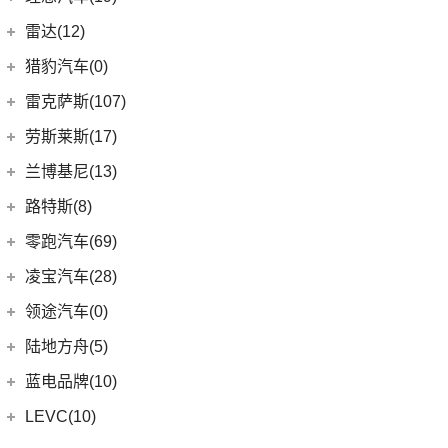
(13)
林肯Z
(6)
领克06 PHEV
(12)
广汽本田VE-1
(2)
揽胜运动版新能源
理想汽车
(19)
雷达(12)
(15)
飞行家
(6)
领克02
(17)
揽胜
(6)
理想L9
雷达汽车
(12)
猎豹汽车(0)
林肯(进口)
(43)
(3)
领克01新能源
(16)
发现
(6)
理想L8
(12)
雷达RD6
猎豹汽车
(0)
MKZ
(11)
雷克萨斯(107)
(6)
领克09
(11)
揽胜星脉
(1)
理想MEGA
(0)
猎豹Coupe
(5)
航海家(进口)
雷克萨斯
(107)
(14)
领克09 PHEV
劳斯莱斯(17)
(1)
揽胜P400e
(6)
理想L7
(0)
缤歌
MKC
(5)
(8)
(16)
领克06
雷克萨斯RX
劳斯莱斯
(17)
兰博基尼(13)
(20)
卫士
(0)
猎豹CT7
(1)
飞行家PHEV
(0)
(5)
领克ZERO
雷克萨斯LC
(5)
古思特
兰博基尼
(13)
路特斯(8)
(9)
揽胜运动版
(14)
领航员
(4)
(2)
领克02 Hatchback
雷克萨斯UX新能源
(2)
魅影
Huracan
(5)
路特斯
(8)
零跑汽车(69)
(7)
大陆
(6)
(2)
领克03 PHEV
雷克萨斯CT
(6)
库里南
Urus
(3)
ELETRE
(4)
零跑汽车
(69)
凌宝汽车(28)
(9)
(23)
领克05
雷克萨斯NX
(0)
浮影
Aventador
(5)
EMIRA
(2)
(14)
零跑T03
吉麦新能源
(28)
领途汽车(0)
(21)
(2)
领克02 PHEV
雷克萨斯ES
(2)
幻影
Evija
(1)
(6)
零跑S01
(17)
凌宝BOX
(5)
(2)
领克05 PHEV
雷克萨斯LM
陆地方舟(5)
(2)
曜影
Evora
(1)
(26)
零跑C11
(4)
凌宝uni
(3)
(14)
领克07
雷克萨斯LS
陆地方舟
(5)
蓝电品牌(10)
(23)
零跑C01
(7)
凌宝COCO
(15)
雷克萨斯UX
(5)
威途X35
蓝电品牌
(10)
LEVC(10)
(8)
蓝电E5