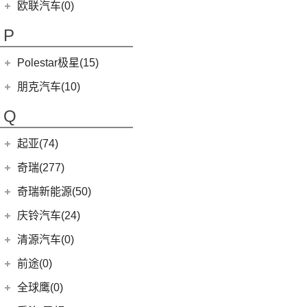
(8)
讴歌RDX
欧拉
(28)
欧联汽车(0)
(9)
哪吒X
(9)
讴歌CDX
(3)
芭蕾猫
P
(5)
欧拉5
Polestar极星(15)
(8)
好猫
Polestar
(15)
朋克汽车(10)
(5)
好猫GT
Polestar 1
(1)
(0)
朋克猫
朋克汽车
(10)
Q
Precept
(0)
(0)
樱桃猫
(1)
朋克啦啦
起亚(74)
Polestar 4
(6)
(7)
闪电猫
(5)
朋克美美
起亚
(74)
Polestar 2
(6)
奇瑞(277)
(4)
朋克多多
(11)
狮铂拓界
Polestar 3
(2)
奇瑞汽车
(277)
奇瑞新能源(50)
(4)
福瑞迪
(0)
奇瑞TJ-1
奇瑞新能源
(50)
庆铃汽车(24)
(5)
智跑
(16)
瑞虎7
(1)
艾瑞泽5e
庆铃汽车
(24)
清源汽车(0)
(13)
起亚K3
(27)
瑞虎3x
(3)
瑞虎3xe
(24)
TAGA达咖H
清源汽车
(0)
前途(0)
(6)
奕跑
(6)
风云T9
(3)
大蚂蚁
(0)
清源尊者
全球鹰(0)
(2)
起亚K3 PHEV
(7)
艾瑞泽5 GT
(16)
QQ冰淇淋
(0)
清源小尊