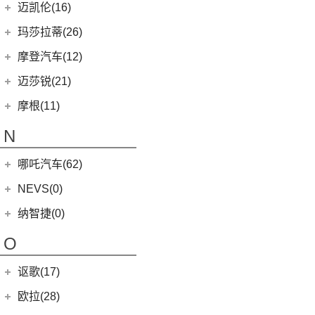
MINI 5-DOOR
(10)
长安马自达
(77)
迈凯伦(16)
MG MULAN
(7)
MINI 3-DOOR
(25)
(20)
马自达3 昂克赛拉
迈凯伦
(16)
玛莎拉蒂(26)
MG ONE
(11)
MINI CLUBMAN
(11)
(0)
马自达EZ-6
(0)
塞纳
玛莎拉蒂
(26)
摩登汽车(12)
(2)
名爵5
MINI COUNTRYMAN
(15)
(11)
马自达CX-50行也
(2)
迈凯伦570S
Ghibli
(5)
摩登汽车
(12)
迈莎锐(21)
(5)
名爵6新能源
MINI CABRIO
(6)
(23)
马自达CX-5
(1)
迈凯伦540C
(5)
总裁
Modern in
(12)
迈莎锐
(21)
(3)
MG领航新能源
摩根(11)
MINI JCW
(5)
(4)
马自达CX-8
(1)
迈凯伦765LT
MC20
(5)
(7)
(1)
名爵6
迈莎锐Urus
摩根
(11)
MINI JCW
(2)
N
(19)
马自达CX-30
(2)
迈凯伦600LT
Levante
(6)
MG7
(6)
(1)
迈莎锐Cayenne
3-Wheeler
(2)
MINI JCW CLUBMAN
(1)
一汽马自达
(14)
(3)
迈凯伦GT
Grecale
(5)
哪吒汽车(62)
(3)
(15)
名爵eHS
迈莎锐MV600
(1)
摩根4-4
MINI JCW COUNTRYMAN
(2)
(8)
马自达CX-4
(2)
迈凯伦720S
合众新能源
(62)
NEVS(0)
(4)
(3)
名爵ZS
迈莎锐G级
(2)
摩根Aero
(6)
阿特兹
Artura
(4)
(9)
哪吒S
(4)
(1)
名爵EZS
迈莎锐揽胜
国能汽车
(0)
纳智捷(0)
(1)
摩根Plus 8
(1)
迈凯伦570GT
(4)
哪吒AYA
(10)
名爵HS
NEVS 9-3
(0)
(2)
摩根Roadster
O
(22)
哪吒U
(7)
MG领航
NEVS 9-3X
(0)
(1)
摩根Aero 8
讴歌(17)
(9)
哪吒V
(2)
摩根Plus 4
(9)
哪吒L
广汽讴歌
(17)
欧拉(28)
(0)
哪吒GT