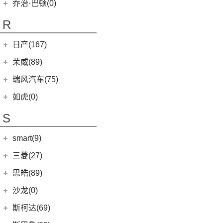
(4)
嘉华
乔治·巴顿(0)
(35)
瑞虎8
(10)
小蚂蚁
(4)
K5凯酷
(14)
欧萌达
R
(10)
艾瑞泽e
KX CROSS
(2)
(5)
艾瑞泽5
(4)
瑞虎e
日产(167)
(1)
起亚KX3 EV
(7)
瑞虎8 L
eQ7
(3)
东风日产
(112)
荣威(89)
(4)
起亚K3 EV
(14)
瑞虎8 PRO
(3)
楼兰
(2)
起亚K5 PHEV
上汽集团
(89)
瑞风汽车(75)
(24)
瑞虎7 PLUS
(12)
逍客
(4)
凯绅
(2)
龙猫
(4)
艾瑞泽GX
江汽集团
(75)
如虎(0)
(7)
骐达
(2)
焕驰
(12)
荣威RX5
(24)
艾瑞泽5 PLUS
(12)
瑞风L6 MAX
S
(5)
日产N7
(5)
起亚KX5
(9)
荣威iMAX8
(6)
瑞虎8 PLUS鲲鹏e+
(3)
瑞风L5
(9)
探陆
(5)
KX3傲跑
smart(9)
(5)
荣威RX9
(7)
瑞虎7 PLUS新能源
(51)
瑞风M3
(25)
轩逸
(1)
科莱威CLEVER
(17)
smart
(9)
探索06
三菱(27)
(9)
瑞风M4
(2)
轩逸·纯电
(8)
荣威i6 MAX新能源
(7)
瑞虎3
(9)
smart精灵#1
广汽三菱
(27)
思皓(89)
(6)
劲客
(3)
荣威Ei5
(14)
艾瑞泽8
(13)
欧蓝德
江淮大众
(2)
沙龙(0)
(6)
天籁
(3)
鲸
(23)
瑞虎8 PLUS
(7)
奕歌
(2)
思皓E20X
沙龙汽车
(0)
斯柯达(69)
(6)
途达
(14)
荣威i5
(13)
瑞虎5x
(2)
祺智EV
江汽集团
(87)
(0)
机甲龙