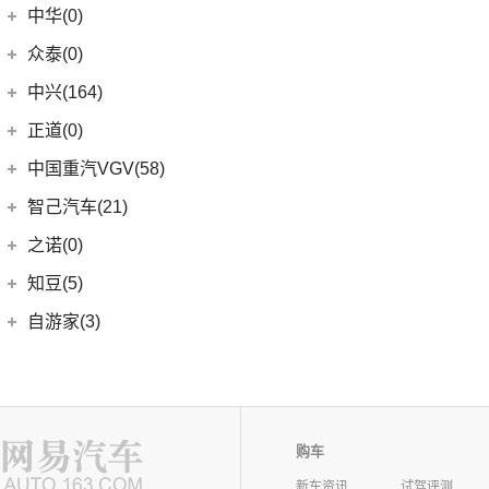
中华(0)
众泰(0)
众泰汽车
(0)
中兴(164)
(0)
众泰TS5
中兴汽车
(164)
正道(0)
(95)
领主
正道
(0)
中国重汽VGV(58)
(14)
小老虎
(0)
正道K350
中国重汽VGV
(58)
智己汽车(21)
(55)
威虎
(0)
正道H500
VGV U70
(18)
智己汽车
(21)
之诺(0)
(0)
正道K750
VGV U70Pro
(14)
(9)
智己LS6
知豆(5)
(0)
正道H600
VGV U75PLUS
(26)
(2)
智己LS7
知豆电动车
(5)
自游家(3)
(0)
正道GT
(5)
智己L7
(5)
知豆彩虹
大乘汽车
(3)
(0)
正道K550
(5)
智己L6
(3)
自游家NV
购车
新车资讯
试驾评测