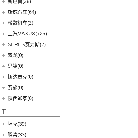
上汽斯柯达
(69)
斯巴鲁(28)
(15)
奇骏
(4)
荣威D5X DMH
(7)
风云A8
(4)
劲炫
(3)
思皓X4
(9)
速派
(14)
ARIYA艾睿雅
斯巴鲁
(28)
斯威汽车(64)
(5)
荣威RX5 MAX
(1)
阿图柯
(5)
思皓E40X
(6)
柯珞克
(2)
新蓝鸟
(11)
森林人
(3)
荣威ei6
华晨鑫源
(64)
松散机车(2)
(4)
思皓X7
(7)
柯米克
郑州日产
(51)
(3)
力狮
(5)
荣威iMAX8 EV
(12)
斯威G01
松散机车
(2)
上汽MAXUS(725)
(5)
思皓E50A
(17)
明锐
(38)
纳瓦拉
(4)
斯巴鲁BRZ
(3)
荣威RX3
(5)
斯威X3
(1)
SS SUMMER 夏天
上汽大通
(725)
SERES赛力斯(2)
(3)
爱跑
(5)
柯米克GT
(5)
锐骐7虎啸
(6)
傲虎
(4)
荣威i6 MAX
(11)
斯威X7
(1)
SS DOLPHIN 海豚
G20
(23)
(9)
思皓A5
金康赛力斯
(2)
双龙(0)
(8)
柯迪亚克GT
(6)
途达
(4)
斯巴鲁XV
(3)
荣威ei6 MAX
(4)
钢铁侠
EUNIQ 6
(8)
(10)
思皓QX
(2)
赛力斯SF5
(4)
昕锐
思铭(0)
(2)
奇骏·荣耀
(5)
荣威RX5新能源
(2)
斯威X2
EUNIQ 7
(2)
(8)
思皓E10X
SF7
(0)
(4)
昕动
进口日产
(4)
斯达泰克(0)
(29)
斯威G05
FCV80
(1)
(7)
思皓曜
(9)
柯迪亚克
(0)
日产Ariya
(1)
斯威G01 EV
赛麟(0)
T90
(37)
(33)
思皓X8
(4)
途乐
陕西通家(0)
T70 EV
(1)
T70
(120)
T
EV80
(11)
坦克(39)
EG10
(2)
长城汽车
(39)
腾势(33)
G50
(18)