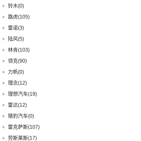
(4)
炫界
(6)
岚图梦想家
雷丁
(10)
铃木(0)
(10)
岚图FREE
(2)
雷丁i9
进口铃木
(0)
路虎(105)
(4)
岚图追光
(8)
芒果
(0)
吉姆尼
奇瑞路虎
(28)
雷诺(3)
(0)
英格尼斯
(0)
揽胜极光L P300e
东风雷诺
(3)
陆风(5)
(11)
发现运动版
(3)
雷诺e诺
陆风汽车
(5)
林肯(103)
(15)
揽胜极光L
进口雷诺
(0)
(5)
陆风荣曜
长安林肯
(60)
领克(90)
(2)
发现运动版P300e
Espace
(0)
(18)
冒险家
领克汽车
(90)
力帆(0)
进口路虎
(77)
(0)
达斯特
(12)
航海家
(6)
领克06 PHEV
重庆力帆
(0)
理念(12)
(1)
卫士P400e
(2)
冒险家PHEV
(6)
领克02
(0)
乐途
理念汽车
(12)
理想汽车(19)
(0)
揽胜极光(进口)
(13)
林肯Z
(13)
领克03
(12)
广汽本田VE-1
(2)
揽胜运动版新能源
理想汽车
(19)
雷达(12)
(15)
飞行家
(12)
领克01
(17)
揽胜
(6)
理想L9
雷达汽车
(12)
猎豹汽车(0)
林肯(进口)
(43)
(6)
领克09
(16)
发现
(6)
理想L8
(12)
雷达RD6
猎豹汽车
(0)
MKZ
(11)
雷克萨斯(107)
(3)
领克01新能源
(11)
揽胜星脉
(1)
理想MEGA
(0)
猎豹Coupe
(5)
航海家(进口)
雷克萨斯
(107)
(14)
领克09 PHEV
劳斯莱斯(17)