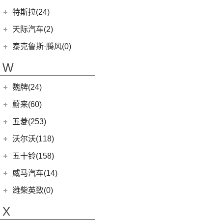
(0)
坦克800
腾势
(33)
EV90
(21)
特斯拉(24)
(1)
坦克500新能源
(9)
腾势D9 DM-i
MIFA 9
(29)
特斯拉中国
(13)
天际汽车(2)
(4)
坦克400新能源
(10)
腾势N7
EUNIQ 5
(9)
Model Y
(6)
天际汽车
(2)
泰克鲁斯·腾风(0)
(3)
坦克700
(6)
腾势D9 EV
T60
(9)
Model 3
(7)
(0)
天际ME-S
泰克鲁斯·腾风
(0)
W
(13)
坦克300
(8)
腾势X
T90 EV
(2)
进口特斯拉
(11)
(2)
天际ME7
GT96 TREV
(0)
(18)
坦克500
V80
(212)
魏牌(24)
Cybertruck
(3)
(0)
天际ME5
EV30
(19)
Roadster
(0)
长城汽车
(24)
蔚来(60)
G90
(27)
Model S
(4)
(3)
玛奇朵DHT
蔚来汽车
(60)
五菱(253)
V90
(122)
Model X
(4)
(7)
摩卡
(6)
蔚来ET5
上汽通用五菱
(230)
沃尔沃(118)
D60
(12)
(4)
拿铁DHT
(12)
蔚来ES6
(14)
荣光S
沃尔沃亚太
(83)
五十铃(158)
(6)
领地
(0)
圆梦
(1)
蔚来ET9
(6)
五菱佳辰
(13)
沃尔沃XC60 E驱混动
江西五十铃
(158)
威马汽车(14)
D90 Pro
(16)
(2)
玛奇朵DHT-PHEV
(11)
蔚来EC6
(6)
五菱星光
(8)
沃尔沃S60
(44)
经典瑞迈
G10
(18)
威马汽车
(14)
潍柴英致(0)
(4)
拿铁DHT-PHEV
(0)
蔚来EP9
(6)
宏光S3
(8)
沃尔沃S90 E驱混动
D-MAX
(14)
(3)
威马EX6
(4)
摩卡新能源
X
(18)
蔚来ES8
(9)
荣光
(9)
沃尔沃C40纯电
(57)
铃拓
(3)
威马EX5