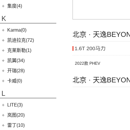
(2)
凯特
(6)
银河E5
绵阳金杯
(10)
(48)
特顺
集度(4)
(6)
捷途X95
(17)
(12)
(4)
博越
江淮iC5
九龙A5
(20)
金威
(6)
银河L6
(2)
金典
(58)
域虎7
集度汽车
(4)
(8)
山海L9
K
(2)
(4)
缤越ePro
江淮iEVA50
(5)
银河L7
(8)
大力神K5
(7)
域虎EV
ROBO-01
(4)
(3)
捷途山海T2
(4)
(11)
博越X
嘉悦A5
华晨鑫源
(54)
Karma(0)
(10)
福顺
(7)
(0)
北京 · 天逸BEYO
捷途旅行者
集度SIMUCar
(13)
(2)
星瑞
江淮IEV7S
(12)
新海狮
Karma
(0)
凯迪拉克(72)
(12)
捷途X90 PRO
(5)
(102)
远景
帅铃T8
(15)
新海狮S
1.6T 200马力
Revero GT
(0)
上汽通用凯迪拉克
(72)
克莱斯勒(1)
(40)
捷途X70 PLUS
(66)
(5)
帝豪GSe
悍途
(27)
小海狮
(11)
凯迪拉克XT6
进口克莱斯勒
(1)
凯翼(34)
(3)
远景X3
2022款 PHEV
(9)
凯迪拉克XT4
(1)
大捷龙PHEV
(11)
缤越
凯翼
(34)
开瑞(28)
(15)
凯迪拉克XT5
(13)
星越L
北京 · 天逸BEYO
(4)
凯翼V7
开瑞汽车
(28)
卡威(0)
(13)
凯迪拉克CT5
(6)
博越PRO
(3)
凯翼E5 EV
(11)
江豚
L
(5)
LYRIQ锐歌
(11)
帝豪
(3)
凯翼X5
(0)
开瑞K50EV
(4)
凯迪拉克GT4
(2)
帝豪L雷神HiP
LITE(3)
(4)
凯翼X3
(2)
开瑞K60
(8)
凯迪拉克CT6
(7)
炫界Pro EV
北汽新能源
(3)
岚图(20)
(4)
优优EV
(7)
凯迪拉克CT4
(9)
轩度
LITE
(3)
(11)
海豚EV
岚图
(20)
雷丁(10)