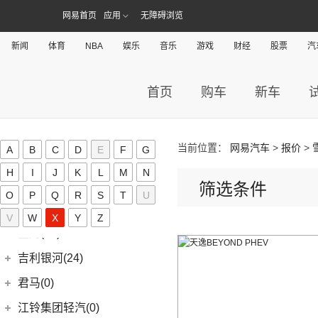
(11)
几何G6
ZEEKR 001
(4)
奇瑞捷豹
(34)
捷达(37)
(1)
大指挥官PHEV
网易首页
应用
无障碍浏览
(6)
星越
(4)
几何M6
(3)
极氪X
(9)
捷豹E-PACE
一汽-大众
(37)
捷途(257)
进口Jeep
(19)
(7)
帝豪EV
(16)
几何A
ZEEKR 009
(11)
新闻
体育
NBA
娱乐
音乐
游戏
财经
股票
汽
(14)
捷豹XFL
(11)
捷达VA3
奇瑞汽车
(257)
江淮(406)
(5)
牧马人4xe
(2)
博瑞ePro
(15)
几何C
(9)
极氪007
(11)
捷豹XEL
(7)
捷达VS5
(20)
捷途X70 PRO
(6)
大切诺基(进口)
江淮汽车
(406)
(5)
帝豪EV Pro
奇点(0)
首页
购车
新车
进口捷豹
(22)
(19)
捷达VS7
(31)
捷途X70
(7)
牧马人
(3)
(10)
帝豪S
瑞风S4
奇点汽车
(0)
金杯(158)
(3)
捷豹I-PACE
(15)
捷途大圣
(1)
角斗士
(98)
(9)
星越L 雷神Hi·P
星锐
(0)
奇点iC3
华晨雷诺
(94)
捷尼赛思(39)
(11)
捷豹F-PACE
(5)
捷途大圣i-DM
(1)
(4)
星越ePro
瑞风M5
当前位置：
网易汽车
>
报价
>
A
B
C
(0)
D
E
F
G
奇点iS6
(8)
金杯快运
捷尼赛思
(39)
江铃(261)
(8)
捷豹F-TYPE
(53)
捷途X90 PLUS
(5)
(4)
远景X6
江淮iEV7L
H
I
J
K
L
M
N
(11)
大海狮
(12)
捷尼赛思GV80
江铃汽车
(261)
江铃集团新能源(30)
(3)
筛选条件
捷途X70 Coupe
(6)
(6)
豪越L
瑞风S7
O
P
Q
R
S
T
U
(0)
领坤EV
(4)
捷尼赛思G80
(34)
大道
江铃集团新能源
(10)
(0)
捷途自由者
九龙(34)
(64)
(5)
吉利ICON
帅铃T6
(31)
V
W
阁瑞斯
X
Y
Z
(4)
捷尼赛思GV60
(16)
域虎3
(18)
(4)
捷途X90
易至EX5
九龙汽车
(34)
(12)
(5)
缤瑞COOL
江淮iEV6E
金龙(70)
(3)
新海狮
(2)
捷尼赛思纯电G80
(8)
域虎5
(6)
(6)
捷途X70 C-DM
易至EV3
(10)
(8)
(2)
博越L
江淮V7
九龙A5S
金龙客车
(70)
吉利银河(24)
(21)
海狮王
(17)
捷尼赛思G70
(30)
域虎9
(2)
捷途X70S EV
雷诺 江铃集团
(20)
(2)
(9)
(3)
博瑞
江淮iEVS4
九龙A4
(24)
凯锐浩克
吉利银河
(24)
(4)
金杯F50
君马(0)
(10)
特顺EV
(14)
捷途X70S
(20)
羿
(3)
(4)
(6)
嘉际
嘉悦X4
艾菲
(24)
凯歌
(7)
(16)
金杯海狮
银河E8
江铃集团轻汽(0)
(40)
宝典
(14)
捷途X70M
(10)
(5)
(7)
豪越
嘉悦X7
九龙A6