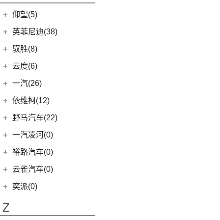
开拓者
(19)
金海狮
(5)
小米SU7
(6)
宏光V
(5)
领动
仰望(5)
(7)
星迈罗
(12)
鑫源X30L
(26)
宏光MINIEV
(4)
现代ix25
(9)
畅巡
仰望
(5)
英菲尼迪(38)
鑫源新能源
(4)
(12)
五菱之光
(3)
名图 纯电动
(5)
沃兰多
(3)
仰望U8
(2)
东风英菲尼迪
(34)
好运1号
驭胜(8)
(5)
五菱星光S
(3)
菲斯塔 纯电动
(8)
创酷
(1)
仰望U9
(2)
QX50
(11)
新海狮EV
江铃汽车
(8)
云度(6)
(7)
五菱星辰
(15)
伊兰特
(11)
探界者
(1)
仰望U7
Q50L
(11)
(8)
驭胜S350
(6)
五菱NanoEV
云度
(6)
一汽(26)
(11)
索纳塔
(6)
创界
QX60
(12)
(2)
五菱征途
(4)
云度π3
一汽吉林
(6)
依维柯(12)
(4)
悦动
(14)
迈锐宝XL
进口英菲尼迪
(4)
五菱工业
(23)
(1)
云度V01L
(4)
森雅R8
南京依维柯
(12)
(3)
菲斯塔
野马汽车(22)
(4)
探界者Plus
QX55
(4)
(23)
五菱EV50
(0)
云度π7
(2)
森雅鸿雁
(12)
Daily欧胜
进口现代
(6)
野马汽车
(22)
一汽凌河(0)
(1)
云度π1
一汽红塔
(20)
(6)
帕里斯帝
(5)
斯派卡
裕路汽车(0)
(20)
蓝舰T340
(1)
野马EC60
云雀汽车(0)
(14)
博骏
奕派(0)
(2)
斯派卡EV
Z