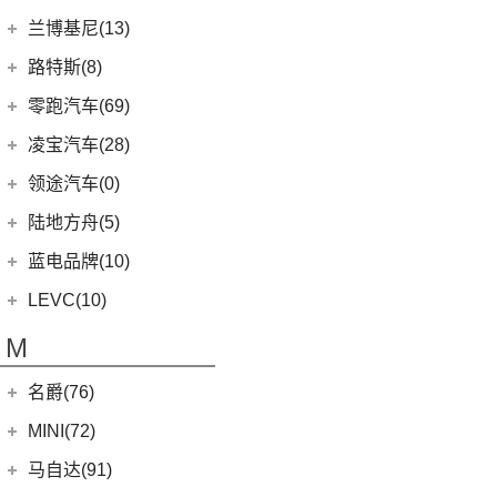
(1)
揽胜P400e
(6)
理想L7
(0)
缤歌
MKC
(5)
(0)
(16)
领克ZERO
雷克萨斯RX
劳斯莱斯
(17)
兰博基尼(13)
(20)
卫士
(0)
猎豹CT7
(1)
飞行家PHEV
(8)
(5)
领克06
雷克萨斯LC
(5)
古思特
兰博基尼
(13)
路特斯(8)
(9)
揽胜运动版
(14)
领航员
(4)
(2)
领克02 Hatchback
雷克萨斯UX新能源
(2)
魅影
Huracan
(5)
路特斯
(8)
零跑汽车(69)
(7)
大陆
(6)
(2)
领克03 PHEV
雷克萨斯CT
(6)
库里南
Urus
(3)
ELETRE
(4)
零跑汽车
(69)
凌宝汽车(28)
(9)
(23)
领克05
雷克萨斯NX
(0)
浮影
Aventador
(5)
EMIRA
(2)
(14)
零跑T03
吉麦新能源
(28)
领途汽车(0)
(21)
(2)
领克02 PHEV
雷克萨斯ES
(2)
幻影
Evija
(1)
(6)
零跑S01
(17)
凌宝BOX
(3)
(5)
领克07
雷克萨斯LM
陆地方舟(5)
(2)
曜影
Evora
(1)
(26)
零跑C11
(4)
凌宝uni
(14)
(2)
领克05 PHEV
雷克萨斯LS
陆地方舟
(5)
蓝电品牌(10)
(23)
零跑C01
(7)
凌宝COCO
(15)
雷克萨斯UX
(5)
威途X35
蓝电品牌
(10)
LEVC(10)
(8)
蓝电E5
LEVC
(10)
M
(2)
蓝电E5 PLUS
L380
(4)
名爵(76)
LEVC TX
(6)
上汽集团
(76)
MINI(72)
Cyberster
(4)
MINI
(67)
马自达(91)
(3)
MG5天蝎座