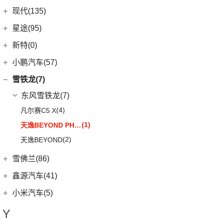
(12)
蔚来ET7
(2)
缤果PLUS
(13)
沃尔沃S90
现代(135)
(16)
瑞迈S
(4)
威马E.5
(7)
五菱星驰
(7)
沃尔沃XC40
(27)
mu-X牧游侠
北京现代
(129)
星途(95)
(4)
威马W6
(3)
荣光V
(8)
沃尔沃S60 E驱混动
(3)
昂希诺 纯电动
(0)
威马M7
星途
(95)
新特(0)
(17)
宏光PLUS
(4)
沃尔沃EX30
(11)
胜达
(6)
星纪元 ES
小鹏汽车(57)
(9)
凯捷
(6)
沃尔沃XC40纯电
(2)
EO 羿欧
(14)
星途追风
小鹏汽车
(57)
雪铁龙(7)
(8)
五菱Air ev晴空
(7)
沃尔沃XC60
(4)
悦纳
(7)
星途瑶光C-DM
(4)
小鹏汽车X9
(8)
荣光EV
东风雪铁龙
(7)
(0)
沃尔沃EX90
(7)
瑞纳
(17)
星途瑶光
(9)
小鹏汽车G3i
(3)
之光小卡
(4)
凡尔赛C5 X
进口沃尔沃
(35)
(4)
昂希诺
(22)
星途揽月
(11)
小鹏汽车G9
(7)
宏光
(1)
天逸BEYOND PHEV
(3)
沃尔沃XC90 E驱混动
(3)
领动 PHEV
(3)
星途追风C-DM
(23)
小鹏汽车P7
(18)
荣光小卡
(2)
天逸BEYOND
(8)
沃尔沃V60
(6)
库斯途
(18)
星途凌云
(10)
小鹏汽车P5
(9)
缤果
(6)
沃尔沃V90
雪佛兰(86)
(3)
索纳塔PHEV
(8)
星纪元 ET
(6)
五菱征程
(18)
沃尔沃XC90
(17)
途胜L
上汽通用雪佛兰
(86)
鑫源汽车(41)
(24)
荣光新卡
(5)
全新一代 名图
(3)
科沃兹
华晨鑫源
(37)
小米汽车(5)
(2)
五菱龙卡
(6)
MUFASA 沐飒
(6)
科鲁泽
(6)
鑫源X30
小米汽车
(5)
Y
(2)
星云
(10)
现代ix35
(13)