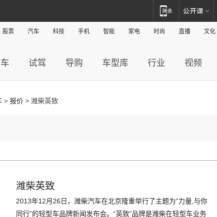
股票
汽车
科技
手机
智能
家电
时尚
直播
文化
新车
试驾
导购
车型库
行业
视频
车
>
报价
> 潍柴英致
潍柴英致
2013年12月26日，潍柴汽车在北京隆重举行了主题为”力量,与你
同行”的轻型车品牌新闻发布会。“英致”品牌是潍柴在轻型车业务