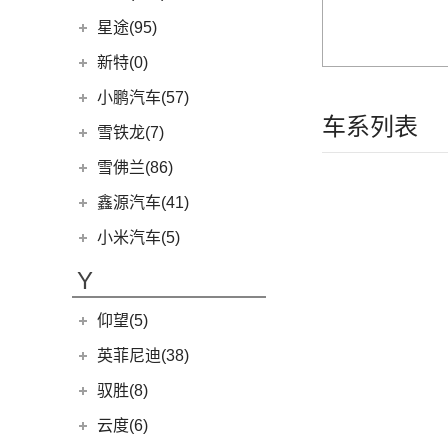
(7)
五菱星驰
(7)
沃尔沃XC40
(27)
mu-X牧游侠
(4)
威马W6
北京现代
(129)
星途(95)
(3)
荣光V
(8)
沃尔沃S60 E驱混动
(0)
威马M7
(3)
昂希诺 纯电动
星途
(95)
新特(0)
(17)
宏光PLUS
(4)
沃尔沃EX30
(11)
胜达
(6)
星纪元 ES
小鹏汽车(57)
(9)
凯捷
(6)
沃尔沃XC40纯电
(2)
EO 羿欧
(14)
星途追风
车系列表
(8)
五菱Air ev晴空
小鹏汽车
(57)
雪铁龙(7)
(7)
沃尔沃XC60
(4)
悦纳
(7)
星途瑶光C-DM
(8)
荣光EV
(4)
小鹏汽车X9
(0)
沃尔沃EX90
东风雪铁龙
(7)
雪佛兰(86)
(7)
瑞纳
(17)
星途瑶光
(3)
之光小卡
(9)
小鹏汽车G3i
进口沃尔沃
(35)
(4)
凡尔赛C5 X
上汽通用雪佛兰
(86)
鑫源汽车(41)
(4)
昂希诺
(22)
星途揽月
(7)
宏光
(11)
小鹏汽车G9
(3)
沃尔沃XC90 E驱混动
(1)
天逸BEYOND PHEV
(3)
科沃兹
华晨鑫源
(37)
(3)
领动 PHEV
小米汽车(5)
(3)
星途追风C-DM
(18)
荣光小卡
(23)
小鹏汽车P7
(8)
沃尔沃V60
(2)
天逸BEYOND
(6)
科鲁泽
(6)
(6)
库斯途
鑫源X30
小米汽车
(5)
(18)
星途凌云
Y
(9)
缤果
(10)
小鹏汽车P5
(6)
沃尔沃V90
(13)
开拓者
(19)
(3)
索纳塔PHEV
金海狮
(5)
(8)
星纪元 ET
小米SU7
(6)
五菱征程
(18)
沃尔沃XC90
仰望(5)
(7)
星迈罗
(17)
(12)
途胜L
鑫源X30L
(24)
荣光新卡
(9)
畅巡
仰望
(5)
英菲尼迪(38)
(5)
全新一代 名图
鑫源新能源
(4)
(2)
五菱龙卡
(5)
沃兰多
(3)
仰望U8
(6)
MUFASA 沐飒
(2)
东风英菲尼迪
(34)
好运1号
驭胜(8)
(2)
星云
(8)
创酷
(1)
仰望U9
(10)
现代ix35
(2)
QX50
(11)
新海狮EV
江铃汽车
(8)
云度(6)
(6)
宏光V
(11)
探界者
(1)
仰望U7
(5)
领动
Q50L
(11)