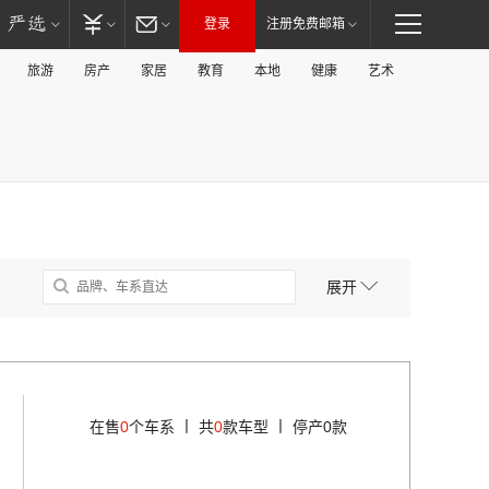
登录
注册免费邮箱
旅游
房产
家居
教育
本地
健康
艺术
展开
丨
丨
在售
0
个车系
共
0
款车型
停产0款