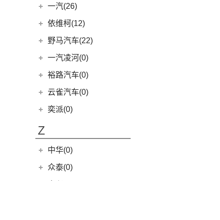
(8)
驭胜S350
(26)
云度
(6)
宏光MINIEV
一汽(26)
(6)
创界
(4)
现代ix25
QX60
(12)
(12)
五菱之光
(4)
云度π3
一汽吉林
(6)
依维柯(12)
(14)
迈锐宝XL
(3)
名图 纯电动
进口英菲尼迪
(4)
(5)
五菱星光S
(1)
云度V01L
(4)
森雅R8
南京依维柯
(12)
野马汽车(22)
(4)
探界者Plus
(3)
菲斯塔 纯电动
QX55
(4)
(7)
五菱星辰
(0)
云度π7
(2)
森雅鸿雁
(12)
Daily欧胜
野马汽车
(22)
一汽凌河(0)
(15)
伊兰特
(6)
五菱NanoEV
(1)
云度π1
一汽红塔
(20)
(5)
斯派卡
(11)
索纳塔
裕路汽车(0)
(2)
五菱征途
(20)
蓝舰T340
(1)
野马EC60
(4)
悦动
云雀汽车(0)
五菱工业
(23)
(14)
博骏
(3)
菲斯塔
(23)
奕派(0)
五菱EV50
(2)
斯派卡EV
进口现代
(6)
Z
(6)
帕里斯帝
中华(0)
众泰(0)
众泰汽车
(0)
中兴(164)
(0)
众泰TS5
中兴汽车
(164)
正道(0)
(95)
领主
正道
(0)
中国重汽VGV(58)