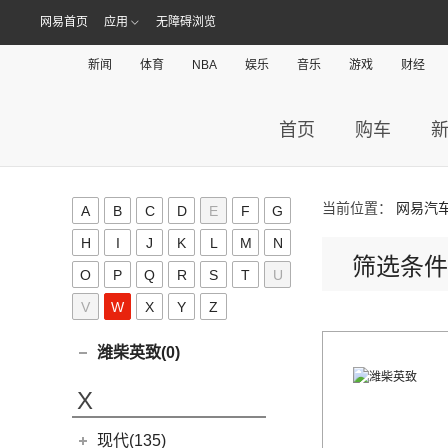
(1)
坦克500新能源
(9)
腾势D9 DM-i
MIFA 9
(29)
特斯拉中国
(13)
网易首页
应用
无障碍浏览
天际汽车(2)
(4)
坦克400新能源
(10)
腾势N7
EUNIQ 5
(9)
Model Y
(6)
天际汽车
(2)
泰克鲁斯·腾风(0)
新闻
体育
NBA
娱乐
音乐
游戏
财经
(3)
坦克700
(6)
腾势D9 EV
T60
(9)
Model 3
(7)
(0)
天际ME-S
泰克鲁斯·腾风
(0)
W
(13)
坦克300
(8)
腾势X
T90 EV
(2)
进口特斯拉
(11)
(2)
天际ME7
GT96 TREV
(0)
首页
购车
(18)
坦克500
V80
(212)
魏牌(24)
Cybertruck
(3)
(0)
天际ME5
EV30
(19)
Roadster
(0)
长城汽车
(24)
蔚来(60)
G90
(27)
Model S
(4)
(3)
玛奇朵DHT
当前位置：
网易汽
蔚来汽车
(60)
A
B
C
D
E
F
G
五菱(253)
V90
(122)
Model X
(4)
(7)
摩卡
(6)
蔚来ET5
H
I
J
K
L
M
N
上汽通用五菱
(230)
沃尔沃(118)
D60
(12)
筛选条件
(4)
拿铁DHT
(12)
蔚来ES6
O
P
Q
(14)
R
S
T
U
荣光S
沃尔沃亚太
(83)
五十铃(158)
(6)
领地
(0)
圆梦
(1)
蔚来ET9
(6)
五菱佳辰
V
W
X
Y
Z
(13)
沃尔沃XC60 E驱混动
江西五十铃
(158)
威马汽车(14)
D90 Pro
(16)
(2)
玛奇朵DHT-PHEV
(11)
蔚来EC6
(6)
五菱星光
(8)
沃尔沃S60
(44)
经典瑞迈
G10
(18)
威马汽车
(14)
潍柴英致(0)
(4)
拿铁DHT-PHEV
(0)
蔚来EP9
(6)
宏光S3
(8)
沃尔沃S90 E驱混动
D-MAX
(14)
(3)
威马EX6
(4)
摩卡新能源
(18)
蔚来ES8
X
(9)
荣光
(9)
沃尔沃C40纯电
(57)
铃拓
(3)
威马EX5
(12)
蔚来ET7
(2)
缤果PLUS
(13)
沃尔沃S90
(16)
瑞迈S
现代(135)
(4)
威马E.5