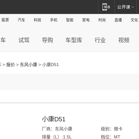
股票
汽车
科技
手机
智能
家电
时尚
直播
文化
新车
试驾
导购
车型库
行业
视频
车
>
报价
>
东风小康
> 小康D51
小康D51
厂商：东风小康
级别：微卡
排量（L）:1.5L
档位：MT