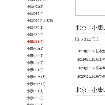
(30)
御风P16
(4)
东风日产启辰-T60EV
(3)
风神AX7
(12)
风行雷霆
(21)
(7)
速腾
风光ix5
(2)
小康K01
(1)
俊风E11K
(6)
东风日产启辰-启辰星
(14)
奕炫
(13)
风行S50 EV
(14)
(9)
揽巡
风光330
(4)
小康D52
(1)
俊风ER30
(5)
东风日产启辰-T60
(19)
风神E70
(2)
菱智M3
(12)
(3)
高尔夫GTI
风光580
(8)
小康D72 PLUS
(12)
皓瀚
(5)
星海V9
ID.6 CROZZ
(17)
(4)
风光E1
北京 · 小康
(1)
小康C52
SKY EV01
(6)
(27)
风行T5
(10)
(2)
宝来·纯电
风光ix7
(4)
小康C32
1.5 111马力
(29)
菱智M5
(6)
(10)
T-ROC探歌
风光MINI EV
(4)
小康D51
(20)
风行T5 EVO
(16)
(17)
大众CC
风光380
(1)
小康K02
2019款 1.5L基本型
(8)
风行游艇
ID.4 CROZZ
(19)
(6)
风光E3
(2)
小康C56
2019款 1.5L基本型
(16)
风行M7
(2)
迈腾GTE
(2)
小康C37
(3)
菱智V3
2020款 1.5L豪华型
(11)
探岳
(4)
小康C31
(25)
菱智PLUS
(6)
大众CC猎装车
2020款 1.5L豪华型
(3)
小康K07S
(10)
风行S60 EV
(4)
探岳X
(2)
小康K05S
(0)
风行M7新能源
北京 · 小康
上汽大众
(225)
(1)
小康C51
(21)
朗逸
(2)
小康C36
(20)
途昂X
(1)