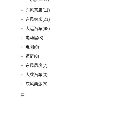
小康C35
(2)
途观L PHEV
东风富康(11)
(30)
帕萨特
东风富康
(11)
东风纳米(21)
(9)
途观L
(4)
富康ES600
东风汽车
(21)
大运汽车(98)
(11)
途安L
(1)
富康ES500
(8)
东风EX1
大运汽车
(98)
电动屋(8)
ID.6 X
(10)
(6)
e爱丽舍
(7)
纳米BOX
(51)
远志M1
重庆小电天体
(8)
(9)
凌渡
电咖(0)
(6)
纳米01
(31)
大运皮卡
ID.4 X
(14)
(8)
YOUNG光小新
道奇(0)
(16)
悦虎
(17)
途岳
东风风度(7)
(22)
途昂
郑州日产
(7)
大乘汽车(0)
(4)
新桑塔纳
(7)
帕拉丁
东风奕派(5)
(4)
帕萨特PHEV
东风乘用车
(5)
F
(3)
辉昂
eπ 007
(5)
ID.3
(7)
丰田(375)
(10)
威然
广汽丰田
(161)
福特(360)
(5)
途观X