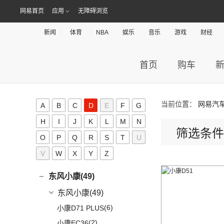
(24)
长安览拓者
(5)
奔驰G AMG
(7)
(4)
长安欧尚X70A
长安启源E07
(9)
网易首页
应用
睿行EM80
无障碍浏览
(6)
元Pro
D
(10)
长安CS55 PLUS
(14)
奔驰C级AMG
(10)
(21)
长安欧尚X7 PLUS
长安启源A07
(18)
睿行M80
(15)
长安UNI-T
新闻
体育
NBA
娱乐
音乐
游戏
财经
DS(19)
梅赛德斯-EQ
(7)
(3)
长安欧尚A800
(36)
凯程F70
(9)
长安Lumin
DS汽车
(16)
大众(493)
(7)
(5)
奔驰EQS
奔奔E-Star
(1)
睿行S50T
(5)
锐程PLUS
首页
购车
DS 9
(5)
(7)
(0)
奔驰EQC(进口)
欧诺S
一汽-大众
(251)
东南(34)
(2)
睿行ES30
(10)
长安CS35PLUS
(3)
DS 9新能源
(1)
长安欧尚A600
梅赛德斯-迈巴赫
(20)
ID.7 VIZZION
(7)
(10)
长安之星9
东南汽车
(34)
东风(287)
(8)
长安F70蓝鲸版
DS 7
(8)
(18)
长安欧尚X5
(0)
迈巴赫G级
(32)
揽境
(4)
睿行M70
(3)
东南DX3 EV
当前位置：
网易汽
郑州日产
(214)
A
B
C
D
E
F
G
东风日产启辰(62)
(3)
长安CS15
进口DS
(3)
(8)
长安欧尚科尚
(9)
迈巴赫GLS
(2)
高尔夫·纯电
(7)
A5翼舞
(70)
锐骐6
(3)
H
逸达
I
J
K
L
M
N
东风日产
(62)
东风风神(108)
(3)
(3)
长安欧尚X7 EV
DS 3新能源
(11)
迈巴赫S级
(30)
宝来
筛选条件
(10)
东南DX5
(69)
锐骐7
(3)
逸动DT
O
P
Q
R
S
(4)
T
U
东风日产启辰-T90
东风乘用车
(108)
东风风行(196)
(9)
长安欧尚X7
(11)
探影
(4)
东南DX7
(16)
帕拉索
(3)
东风日产启辰-T70
V
W
X
Y
Z
(9)
皓极
东风柳汽
(196)
东风风光(96)
(27)
科赛Pro
(15)
高尔夫
(10)
东南DX3
(13)
锐骐6EV
(21)
东风日产启辰-D60EV
(13)
奕炫GS
(3)
景逸S50
(2)
欧尚长行
东风小康
(96)
(3)
C-TREK蔚领
东风小康(49)
(46)
锐骐
(3)
东风日产启辰-e30
(2)
奕炫EV
(13)
菱智M5 EV
(6)
(5)
高尔夫·嘉旅
风光500
东风小康
(49)
东风汽车
(73)
(7)
东风日产启辰-D60
(5)
风神L7
(9)
风行SX6
(3)
(11)
探岳GTE
风光S560
(6)
小康D71 PLUS
(41)
御风
(9)
启辰大V
(25)
奕炫MAX
(1)
风行T1EV
(22)
(4)
迈腾
风光370
(2)
小康EC36