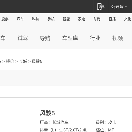
股票
汽车
科技
手机
智能
家电
时尚
直播
文化
新车
试驾
导购
车型库
行业
视频
车
>
报价
>
长城
> 风骏5
风骏5
厂商：长城汽车
级别：皮卡
排量（L）:1.5T/2.0T/2.4L
档位：MT