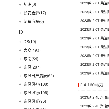
(3)
睿行S50
(6)
(1)
悦翔
成功BEV6
2023款 2.0T 
昶洧(0)
梅赛德斯-迈巴赫
(20)
(7)
欧尚X5 PLUS
(8)
神骐F30
(4)
(20)
长安CS75 PLUS
成功V2
2023款 2.0T 
昶洧
(0)
(0)
迈巴赫G级
长安启源(17)
(1)
长安欧尚科尚EV
(18)
神骐PLUS
(12)
长安CS85 COUPE
(9)
(0)
迈巴赫GLS
昶洧TP-488c
2023款 2.0T 
长安启源
(17)
(4)
长安欧尚科赛5
刺猬汽车(0)
(18)
睿行M60
(24)
长安览拓者
(11)
迈巴赫S级
(7)
(4)
长安欧尚X70A
长安启源E07
(9)
2023款 2.0T 
睿行EM80
D
(10)
长安CS55 PLUS
(10)
(21)
长安欧尚X7 PLUS
长安启源A07
(18)
睿行M80
2023款 2.0T 
(15)
长安UNI-T
DS(19)
(3)
长安欧尚A800
(36)
凯程F70
(9)
长安Lumin
2023款 2.0T
DS汽车
(16)
大众(493)
(5)
奔奔E-Star
(1)
睿行S50T
(5)
锐程PLUS
2023款 2.0T
DS 9
(5)
(7)
欧诺S
一汽-大众
(251)
东南(34)
(2)
睿行ES30
(8)
长安F70蓝鲸版
DS 7
(8)
2023款 2.0T
(1)
长安欧尚A600
(32)
揽境
(4)
睿行M70
东南汽车
(34)
东风(287)
(10)
长安CS35PLUS
(3)
DS 9新能源
(18)
长安欧尚X5
ID.7 VIZZION
(7)
(10)
2023款 2.0T
长安之星9
(3)
东南DX3 EV
郑州日产
(214)
东风日产启辰(62)
(3)
长安CS15
进口DS
(3)
(8)
长安欧尚科尚
(2)
高尔夫·纯电
(7)
A5翼舞
(70)
锐骐6
(3)
逸动DT
东风日产
(62)
东风风神(108)
2.4 160马力
(3)
(3)
长安欧尚X7 EV
DS 3新能源
(30)
宝来
(10)
东南DX5
(69)
锐骐7
(3)
逸达
(4)
东风日产启辰-T90
东风乘用车
(108)
东风风行(196)
(9)
长安欧尚X7
(11)
探影
(4)
东南DX7
(16)
帕拉索
2023款 2.4L 
(3)
东风日产启辰-T70
(13)
奕炫GS
东风柳汽
(196)
东风风光(96)
(27)
科赛Pro
(15)
高尔夫
(10)
东南DX3
(13)
锐骐6EV
(21)
东风日产启辰-D60EV
2023款 2.4L 
(2)
奕炫EV
(13)
菱智M5 EV
(2)
欧尚长行