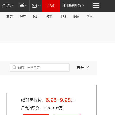
登录
注册免费邮箱
旅游
房产
家居
教育
本地
健康
艺术
展开
6.98~9.98
经销商报价：
万
厂商指导价：6.98~9.98万