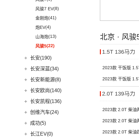
(3)
奥迪S8
(6)
奔驰GLC AMG
(10)
宝马M8
(5)
海豹06 DM-i
(8)
风骏7 EV
(5)
奔驰GLE AMG
(1)
宝马M5
(0)
海豹06GT
(41)
金刚炮
(3)
奔驰GLA AMG
(2)
宝马X3M
(10)
唐EV
(4)
炮EV
(1)
奔驰GLS AMG
(2)
宝马X5M
北京 · 风
(16)
宋PLUS DM-i
(13)
山海炮
(3)
奔驰GLB AMG
(2)
宝马X6M
(17)
汉EV
(22)
风骏5
(3)
1.5T 136马力
奔驰S级AMG
(2)
宝马X4M
(15)
海豹
长安(190)
(12)
奔驰AMG GT
(11)
驱逐舰05
2023款 干饭版 1
长安汽车
(190)
长安深蓝(34)
(7)
奔驰A级AMG(进口)
(2)
比亚迪e9
(8)
长安UNI-V
长安深蓝
(34)
2023款 干饭版 
(9)
长安新能源(8)
奔驰CLA AMG
(2)
比亚迪e3
(9)
逸动
(5)
深蓝G318
(6)
奔驰E级AMG
长安新能源
(8)
长安欧尚(140)
(13)
唐新能源
2.0T 139马力
(10)
长安CS75
(0)
深蓝S05
(5)
奔驰G AMG
(8)
逸动EV
长安欧尚
(140)
(6)
元Pro
长安凯程(136)
(6)
长安CS95
(13)
深蓝S7
(14)
奔驰C级AMG
2023款 2.0T 
(4)
长安欧尚A600 EV
长安凯程
(136)
创维汽车(24)
(16)
长安UNI-K
(16)
长安深蓝SL03
梅赛德斯-EQ
(7)
(3)
长安欧尚Z6智电iDD
(4)
2023款 2.0T 
凯程F300
创维汽车
(24)
成功(5)
(3)
锐程CC
(7)
奔驰EQS
(13)
长安欧尚Z6
(5)
睿行M90
(24)
创维汽车EV6
2023款 2.0T 
航天成功
(5)
(10)
UNI-K 智电iDD
长江EV(0)
(0)
奔驰EQC(进口)
(0)
欧尚E01