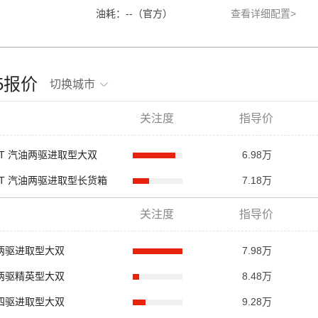
油耗：--（官方）
查看详细配置>
骏5报价
切换城市
关注度
指导价
.5T 汽油两驱进取型大双
6.98万
1.5T 汽油两驱进取型长货箱
7.18万
关注度
指导价
柴油两驱进取型大双
7.98万
柴油两驱精英型大双
8.48万
柴油四驱进取型大双
9.28万