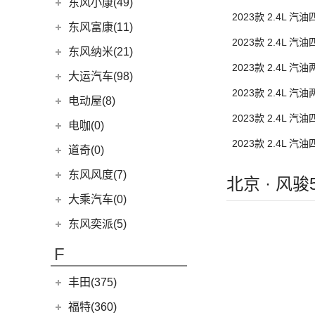
东风小康
(96)
(3)
C-TREK蔚领
东风小康(49)
(46)
锐骐
(3)
东风日产启辰-e30
(9)
皓极
2023款 2.4L 
(3)
景逸S50
(6)
(3)
探岳GTE
风光500
东风小康
(49)
东风富康(11)
东风汽车
(73)
(7)
东风日产启辰-D60
(5)
风神L7
(9)
风行SX6
2023款 2.4L 
(9)
(5)
高尔夫·嘉旅
风光330
(6)
小康D71 PLUS
东风富康
(11)
东风纳米(21)
(41)
御风
(9)
启辰大V
(25)
奕炫MAX
(1)
风行T1EV
(22)
(11)
迈腾
风光S560
(2)
2023款 2.4L 
小康EC36
(1)
富康ES500
(30)
御风P16
东风汽车
(21)
(4)
东风日产启辰-T60EV
大运汽车(98)
(3)
风神AX7
(12)
风行雷霆
(21)
(4)
速腾
风光370
(2)
小康K01
(4)
富康ES600
2023款 2.4L 
(1)
俊风E11K
(7)
(6)
纳米BOX
东风日产启辰-启辰星
大运汽车
(98)
(14)
奕炫
电动屋(8)
(13)
风行S50 EV
(14)
(7)
揽巡
风光ix5
(4)
小康D52
(6)
e爱丽舍
(1)
俊风ER30
(8)
(5)
东风日产启辰-T60
东风EX1
2023款 2.4L 
(51)
(19)
风神E70
远志M1
重庆小电天体
(8)
(2)
菱智M3
电咖(0)
(12)
(2)
宝来·纯电
风光580
(8)
小康D72 PLUS
(6)
纳米01
(12)
(31)
皓瀚
大运皮卡
2023款 2.4L 
(5)
(8)
星海V9
YOUNG光小新
ID.6 CROZZ
(17)
(4)
风光E1
道奇(0)
(4)
小康C32
SKY EV01
(6)
(16)
悦虎
(27)
风行T5
(10)
(6)
T-ROC探歌
风光ix7
(1)
小康C52
东风风度(7)
北京 · 风
(29)
菱智M5
(6)
(3)
高尔夫GTI
风光E3
(2)
小康C56
郑州日产
(7)
大乘汽车(0)
(20)
风行T5 EVO
(16)
(10)
大众CC
风光MINI EV
(4)
小康D51
(7)
帕拉丁
东风奕派(5)
(8)
风行游艇
ID.4 CROZZ
(19)
(17)
风光380
(1)
小康K02
东风乘用车
(5)
F
(16)
风行M7
(2)
迈腾GTE
(4)
小康C31
eπ 007
(5)
(3)
菱智V3
(4)
探岳X
(2)
小康C37
丰田(375)
(25)
菱智PLUS
(11)
探岳
(3)
小康K07S
广汽丰田
(161)
福特(360)
(10)
风行S60 EV