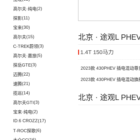
长安之星9
(10)
长安CS35PLUS
进口DS
(3)
(8)
长安欧尚科尚
(9)
迈巴赫GLS
(2)
高尔夫·纯电
(3)
逸达
(27)
(3)
科赛Pro
DS 3新能源
(11)
迈巴赫S级
(11)
探影
(3)
逸动DT
(9)
长安欧尚X7
(30)
宝来
北京 · 途观L PH
(3)
长安欧尚X7 EV
(15)
高尔夫
(2)
欧尚长行
(3)
C-TREK蔚领
1.4T 150马力
(5)
高尔夫·嘉旅
(3)
探岳GTE
2023款 430PHEV 插电混动
(22)
迈腾
2023款 430PHEV 插电混动
(21)
速腾
(14)
揽巡
北京 · 途观L PH
(3)
高尔夫GTI
(2)
宝来·纯电
ID.6 CROZZ
(17)
(6)
T-ROC探歌
(16)