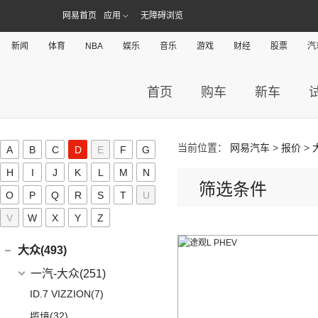
海豹06 DM-i
(41)
金刚炮
(9)
逸动
(0)
深蓝S05
(8)
逸动EV
(3)
奔驰GLA AMG
长安欧尚
(140)
网易首页
(2)
应用
无障碍浏览
长安凯程(136)
宝马X3M
(0)
海豹06GT
(13)
山海炮
(16)
长安UNI-K
(13)
深蓝S7
(5)
奔驰GLE AMG
(3)
长安欧尚Z6智电iDD
(2)
宝马X5M
长安凯程
(136)
创维汽车(24)
(17)
汉EV
(4)
炮EV
新闻
体育
NBA
娱乐
音乐
游戏
财经
股票
汽
(6)
长安CS95
(16)
长安深蓝SL03
(3)
奔驰GLB AMG
(4)
长安欧尚A600 EV
(2)
宝马X6M
(4)
凯程F300
(15)
海豹
创维汽车
(24)
(22)
风骏5
成功(5)
(6)
悦翔
(3)
奔驰S级AMG
(13)
长安欧尚Z6
(2)
宝马X4M
(5)
睿行M90
(16)
宋PLUS DM-i
(24)
创维汽车EV6
航天成功
(5)
(3)
锐程CC
首页
购车
新车
长江EV(0)
(12)
奔驰AMG GT
(0)
欧尚E01
(3)
睿行S50
(2)
比亚迪e3
(4)
(10)
UNI-K 智电iDD
成功V2
昶洧(0)
(9)
奔驰CLA AMG
(7)
欧尚X5 PLUS
(8)
神骐F30
(13)
唐新能源
(1)
(20)
长安CS75 PLUS
成功BEV6
昶洧
(0)
长安启源(17)
(6)
奔驰E级AMG
(1)
长安欧尚科尚EV
(18)
神骐PLUS
当前位置：
网易汽车
>
报价
>
(2)
比亚迪e9
A
B
C
D
E
F
G
(12)
长安CS85 COUPE
(0)
昶洧TP-488c
(7)
奔驰A级AMG(进口)
长安启源
(17)
(4)
长安欧尚科赛5
刺猬汽车(0)
(18)
睿行M60
(11)
驱逐舰05
H
I
J
K
L
M
N
(24)
长安览拓者
(5)
奔驰G AMG
筛选条件
(7)
(4)
长安欧尚X70A
长安启源E07
(9)
睿行EM80
(6)
元Pro
D
O
P
Q
R
S
T
U
(15)
长安UNI-T
(14)
奔驰C级AMG
(10)
(21)
长安欧尚X7 PLUS
长安启源A07
(18)
睿行M80
V
W
X
Y
Z
(10)
长安CS55 PLUS
DS(19)
梅赛德斯-EQ
(7)
(3)
长安欧尚A800
(36)
凯程F70
(9)
长安Lumin
DS汽车
(16)
大众(493)
(7)
(5)
奔驰EQS
奔奔E-Star
(1)
睿行S50T
(5)
锐程PLUS
DS 9
(5)
(7)
(0)
奔驰EQC(进口)
欧诺S
一汽-大众
(251)
(2)
睿行ES30
(8)
长安F70蓝鲸版
(3)
DS 9新能源
(1)
长安欧尚A600
梅赛德斯-迈巴赫
(20)
ID.7 VIZZION
(7)
(4)
睿行M70
(3)
长安CS15
DS 7
(8)
(18)
长安欧尚X5
(0)
迈巴赫G级
(32)
揽境
(10)