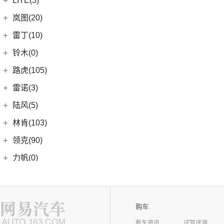
LITE(3)
(4)
凯翼X3
(2)
开瑞K60
(8)
凯迪拉克CT6
(7)
炫界Pro EV
北汽新能源
(3)
岚图(20)
(4)
优优EV
(7)
凯迪拉克CT4
(9)
轩度
LITE
(3)
(11)
海豚EV
岚图
(20)
雷丁(10)
(4)
炫界
(6)
岚图梦想家
雷丁
(10)
铃木(0)
(10)
岚图FREE
(2)
雷丁i9
进口铃木
(0)
路虎(105)
(4)
岚图追光
(8)
芒果
(0)
吉姆尼
奇瑞路虎
(28)
雷诺(3)
(0)
英格尼斯
(0)
揽胜极光L P300e
东风雷诺
(3)
陆风(5)
(11)
发现运动版
(3)
雷诺e诺
陆风汽车
(5)
林肯(103)
(15)
揽胜极光L
进口雷诺
(0)
(5)
陆风荣曜
长安林肯
(60)
领克(90)
(2)
发现运动版P300e
Espace
(0)
(18)
冒险家
领克汽车
(90)
力帆(0)
进口路虎
(77)
(0)
达斯特
(12)
航海家
(6)
领克02
重庆力帆
(0)
理念(12)
(1)
卫士P400e
(2)
冒险家PHEV
(13)
领克03
(0)
乐途
理念汽车
(12)
理想汽车(19)
(0)
揽胜极光(进口)
(13)
林肯Z
(6)
领克06 PHEV
(12)
广汽本田VE-1
购车
(2)
揽胜运动版新能源
理想汽车
(19)
雷达(12)
(15)
飞行家
(12)
领克01
(17)
揽胜
新车资讯
试驾评测