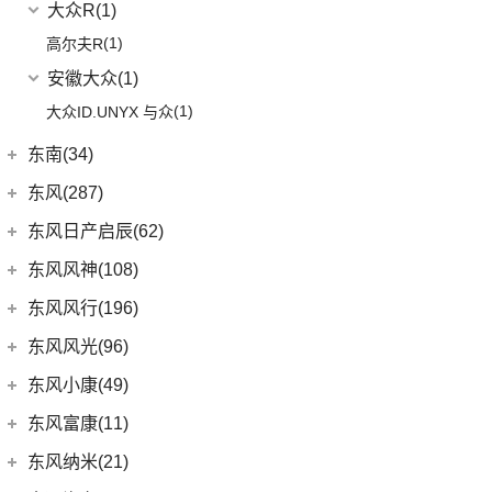
大众R
(1)
(1)
高尔夫R
安徽大众
(1)
(1)
大众ID.UNYX 与众
东南(34)
东南汽车
(34)
东风(287)
(3)
东南DX3 EV
郑州日产
(214)
东风日产启辰(62)
(7)
A5翼舞
(70)
锐骐6
东风日产
(62)
东风风神(108)
(10)
东南DX5
(69)
锐骐7
(4)
东风日产启辰-T90
东风乘用车
(108)
东风风行(196)
(4)
东南DX7
(16)
帕拉索
(3)
东风日产启辰-T70
(9)
皓极
东风柳汽
(196)
东风风光(96)
(10)
东南DX3
(13)
锐骐6EV
(21)
东风日产启辰-D60EV
(13)
奕炫GS
(3)
景逸S50
东风小康
(96)
东风小康(49)
(46)
锐骐
(3)
东风日产启辰-e30
(2)
奕炫EV
(13)
菱智M5 EV
(6)
风光500
东风小康
(49)
东风富康(11)
东风汽车
(73)
(7)
东风日产启辰-D60
(5)
风神L7
(9)
风行SX6
(11)
风光S560
(6)
小康D71 PLUS
东风富康
(11)
东风纳米(21)
(41)
御风
(9)
启辰大V
(25)
奕炫MAX
(1)
风行T1EV
(4)
风光370
(2)
小康EC36