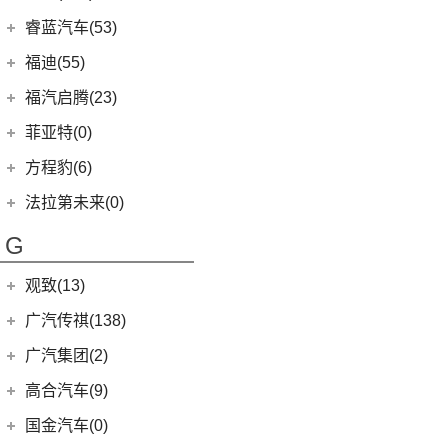
(4)
雷凌双擎E+
(8)
锐界L
(3)
飞凡MARVEL R
(2)
法拉利F8
福田汽车
(610)
睿蓝汽车(53)
(2)
致享
(24)
蒙迪欧
(7)
飞凡R7
(2)
法拉利812
(222)
图雅诺
睿蓝汽车
(53)
福迪(55)
(9)
赛那SIENNA
(12)
锐际
Roma
(2)
(27)
拓陆者驭途8
(6)
枫叶30x
福迪汽车
(55)
(18)
威飒
福汽启腾(23)
(7)
锐界
SF90
(2)
(45)
福田G5
(8)
枫叶80v
(15)
(19)
雷凌
揽福
福汽新龙马
(23)
(13)
探险者
菲亚特(0)
Portofino
(1)
(11)
征服者3
(15)
枫叶60s
(12)
(7)
广汽丰田iA5
雄狮F16
(3)
(8)
福克斯两厢
启腾M70EV
方程豹(6)
(2)
法拉利488
(14)
征服者5
(5)
睿蓝9
(21)
(24)
汉兰达
雄狮F22
(4)
(3)
福睿斯
启腾EX80
方程豹
(6)
法拉第未来(0)
(3)
伽途ix5
(11)
睿蓝7
(10)
凯美瑞
(2)
(5)
福特EVOS
启腾EX7
(6)
豹5
法拉第未来
(0)
(2)
萨普
G
(6)
睿蓝X3 PRO
(5)
丰田C-HR EV
(10)
(4)
福克斯三厢
启腾M70
FF91
(0)
(128)
大将军G9
(2)
枫叶80v PRO
(13)
丰田C-HR
江铃福特
(267)
观致(13)
(27)
风景G9
(23)
威兰达
(79)
新全顺
观致汽车
(13)
广汽传祺(138)
(65)
风景G7
(6)
威兰达高性能版
(3)
领界EV
(6)
观致7
广汽乘用车
(138)
广汽集团(2)
(3)
伽途ix7
(9)
广汽丰田bZ4X
(11)
撼路者
(1)
观致3
(8)
传祺E8
(16)
拓陆者胜途5
广汽本田
(2)
高合汽车(9)
(3)
致炫X
(9)
途睿欧
(6)
观致5
(4)
传祺GS4
(8)
拓陆者胜途7
(2)
绎乐
华人运通
(9)
国金汽车(0)
一汽丰田
(192)
(7)
福特烈马
(4)
影豹
(39)
拓陆者驭途9