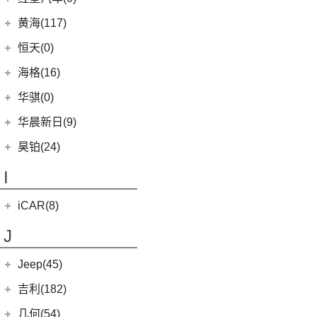
(6)
威驰
(6)
(2)
哈弗F7x
合创007
(0)
恒驰2
(10)
(14)
红旗H5
汉腾V7
黄海(117)
(22)
卡罗拉
(7)
哈弗F5
(0)
恒驰3
(0)
(13)
红旗E-QM5
汉腾X8
黄海汽车
(117)
恒天(0)
进口丰田
(22)
(12)
哈弗赤兔
(0)
恒驰8
(7)
(12)
红旗HS5
汉腾X7
(36)
黄海N1S
海格(16)
(6)
埃尔法
(3)
哈弗H6 DHT-PHEV
(0)
恒驰4
(8)
(0)
红旗H7 PHEV
汉腾X5
(2)
黄海N1
(11)
威尔法
苏州金龙
(16)
(4)
哈弗二代大狗新能源
华骐(0)
(0)
恒驰1
(3)
(3)
红旗H7
幸福e+
(11)
黄海N3
SUPRA
(5)
(3)
(10)
枭龙
海格H5V
(0)
恒驰7
华晨新日(9)
(19)
(3)
红旗HS7
汉腾X5 EV
(20)
黄海N7
(4)
(6)
哈弗酷狗
海格H5C
(0)
恒驰6
华晨新日
(9)
昊铂(24)
(8)
大牛
(12)
哈弗大狗
(1)
恒驰5
(3)
华晨新日i03A
昊铂
(24)
I
(40)
黄海N2
(4)
哈弗H7
(6)
华晨新日i03
(14)
昊铂HT
(10)
哈弗H6S
iCAR(8)
(10)
昊铂GT
(7)
哈弗H9
奇瑞新能源
(8)
J
(7)
哈弗H6
iCAR 03
(8)
Jeep(45)
广汽菲克
(26)
吉利(182)
(6)
自由侠
吉利汽车
(182)
几何(54)