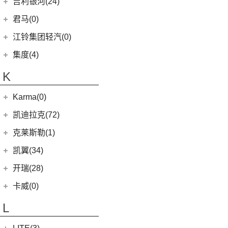
金龙客车
(70)
吉利银河(24)
(21)
海狮王
(17)
捷尼赛思G70
(8)
域虎5
(14)
捷途X70S
雷诺 江铃集团
(20)
(2)
(9)
(3)
博瑞
江淮iEVS4
九龙A4
(24)
凯锐浩克
吉利银河
(24)
(4)
金杯F50
君马(0)
(10)
特顺EV
(14)
捷途X70M
(20)
羿
(3)
(4)
(6)
嘉际
嘉悦X4
艾菲
(2)
凯特
(7)
(16)
金杯海狮
银河E8
江铃集团轻汽(0)
(40)
宝典
(6)
捷途X70 C-DM
(10)
(7)
(4)
豪越
江淮iC5
九龙A6
(24)
凯歌
(6)
银河E5
绵阳金杯
(10)
(48)
特顺
集度(4)
(8)
山海L9
(17)
(5)
(12)
博越
嘉悦X7
九龙A5
(20)
金威
(6)
银河L6
(2)
金典
(7)
域虎EV
集度汽车
(4)
(3)
捷途山海T2
K
(2)
(4)
缤越ePro
江淮iEVA50
(5)
银河L7
(8)
大力神K5
(58)
域虎7
ROBO-01
(4)
(6)
捷途X95
(4)
(11)
博越X
嘉悦A5
华晨鑫源
(54)
Karma(0)
(10)
福顺
(0)
(12)
捷途X90 PRO
集度SIMUCar
(13)
(102)
星瑞
帅铃T8
(12)
新海狮
Karma
(0)
凯迪拉克(72)
(40)
捷途X70 PLUS
(5)
(2)
帝豪GSe
江淮IEV7S
(15)
新海狮S
Revero GT
(0)
上汽通用凯迪拉克
(72)
克莱斯勒(1)
(7)
捷途旅行者
(5)
(66)
远景
悍途
(27)
小海狮
(11)
凯迪拉克XT6
进口克莱斯勒
(1)
凯翼(34)
(3)
远景X3
(13)
凯迪拉克CT5
(1)
大捷龙PHEV
(11)
缤越
凯翼
(34)
开瑞(28)
(15)
凯迪拉克XT5
(11)
帝豪
(4)
凯翼V7
开瑞汽车
(28)
卡威(0)
(9)
凯迪拉克XT4
(2)
帝豪L雷神HiP
(3)
凯翼E5 EV
(11)
江豚
L
(5)
LYRIQ锐歌
(13)
星越L
(3)
凯翼X5
(0)
开瑞K50EV
(4)
凯迪拉克GT4
(6)
博越PRO