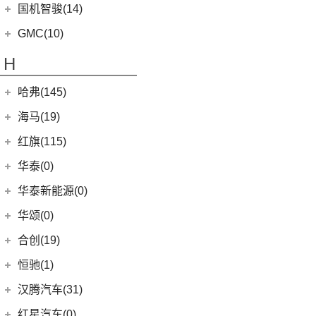
(5)
高合HiPhi X
(5)
卡罗拉双擎E+
国机智骏(14)
(7)
领界S
(8)
影酷
(4)
高合HiPhi Z
(3)
奕泽E进擎
(114)
国机智骏
(14)
新世代全顺
GMC(10)
(4)
传祺ES9
(5)
一汽丰田bZ4X
(15)
GX5
(6)
领睿
GMC
(10)
H
(15)
传祺M6
(17)
奕泽IZOA
(22)
GC1
(3)
领裕
YUKON
(3)
(17)
传祺GS8
(7)
哈弗(145)
RAV4荣放双擎E+
GC2
(5)
进口福特
(7)
SAVANA
(2)
(5)
传祺GA4 PLUS
(18)
皇冠陆放
长城汽车
(145)
海马(19)
(4)
福特F-150
SIERRA
(5)
(9)
传祺E9
(16)
凌放HARRIER
(5)
哈弗H2
Mustang
(3)
一汽海马
(7)
红旗(115)
(4)
传祺GA8
(21)
RAV4荣放
(8)
哈弗F7
(7)
海马7X
一汽红旗
(115)
华泰(0)
(29)
传祺M8
(21)
卡罗拉锐放
(13)
哈弗M6
海马汽车
(10)
(11)
红旗HQ9
(13)
传祺GS4 PLUS
华泰新能源(0)
(6)
威驰FS
(15)
哈弗神兽
(8)
海马8S
(2)
红旗E-HS3
(6)
传祺GA6
华颂(0)
(5)
一汽丰田bZ3
(4)
哈弗二代大狗
(2)
海马6P
(17)
红旗H9
(1)
传祺M6 MAX
(7)
合创(19)
格瑞维亚
(5)
哈弗H5
海马新能源
(2)
(5)
红旗H6
(9)
传祺GS3
(13)
亚洲狮
合创汽车
(19)
(6)
哈弗初恋
恒驰(1)
(2)
爱尚EV
(12)
红旗E-HS9
(2)
传祺GS4 COUPE
(7)
柯斯达
(0)
(7)
哈弗H6 Coupe
合创V09
恒大新能源
(1)
汉腾汽车(31)
(5)
红旗EH7
(13)
亚洲龙
(17)
(3)
枭龙MAX
合创Z03
(0)
恒驰9
汉腾汽车
(31)
(2)
红旗L5
红星汽车(0)