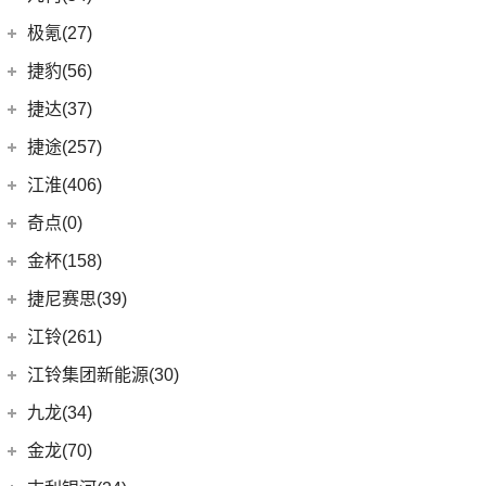
(4)
大指挥官
(3)
嘉际ePro
几何汽车
(54)
极氪(27)
(7)
指南者
(1)
帝豪GL PHEV
(8)
几何E
极氪汽车
(27)
捷豹(56)
(8)
自由光
(4)
星越S
(11)
几何G6
ZEEKR 001
(4)
奇瑞捷豹
(34)
捷达(37)
(1)
大指挥官PHEV
(7)
帝豪EV
(4)
几何M6
(3)
极氪X
(9)
捷豹E-PACE
一汽-大众
(37)
捷途(257)
进口Jeep
(19)
(6)
星越
(16)
几何A
ZEEKR 009
(11)
(14)
捷豹XFL
(11)
捷达VA3
奇瑞汽车
(257)
江淮(406)
(5)
牧马人4xe
(2)
博瑞ePro
(15)
几何C
(9)
极氪007
(11)
捷豹XEL
(7)
捷达VS5
(20)
捷途X70 PRO
(6)
大切诺基(进口)
江淮汽车
(406)
(3)
帝豪S
奇点(0)
进口捷豹
(22)
(19)
捷达VS7
(31)
捷途X70
(7)
牧马人
(10)
(9)
星越L 雷神Hi·P
瑞风S4
奇点汽车
(0)
金杯(158)
(3)
捷豹I-PACE
(15)
捷途大圣
(1)
角斗士
(98)
(4)
星越ePro
星锐
(0)
奇点iC3
华晨雷诺
(94)
捷尼赛思(39)
(11)
捷豹F-PACE
(5)
捷途大圣i-DM
(1)
(5)
帝豪EV Pro
瑞风M5
(0)
奇点iS6
(8)
金杯快运
捷尼赛思
(39)
江铃(261)
(8)
捷豹F-TYPE
(53)
捷途X90 PLUS
(5)
(4)
远景X6
江淮iEV7L
(0)
领坤EV
(12)
捷尼赛思GV80
江铃汽车
(261)
江铃集团新能源(30)
(18)
捷途X90
(6)
(6)
豪越L
瑞风S7
(11)
大海狮
(4)
捷尼赛思G80
(16)
域虎3
江铃集团新能源
(10)
(3)
捷途X70 Coupe
九龙(34)
(64)
(5)
吉利ICON
帅铃T6
(31)
阁瑞斯
(4)
捷尼赛思GV60
(34)
大道
(4)
(0)
捷途自由者
易至EX5
九龙汽车
(34)
(12)
(5)
缤瑞COOL
江淮iEV6E
金龙(70)
(3)
新海狮
(2)
捷尼赛思纯电G80
(30)
域虎9
(6)
(2)
捷途X70S EV
易至EV3
(10)
(8)
(2)
博越L
江淮V7
九龙A5S