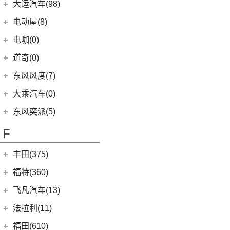
(4)
富康ES600
(30)
御风P16
东风汽车
(21)
(4)
东风日产启辰-T60EV
大运汽车(98)
(14)
奕炫
(12)
风行雷霆
(7)
风光ix5
(2)
小康K01
(1)
富康ES500
(1)
俊风E11K
(8)
(6)
东风EX1
东风日产启辰-启辰星
大运汽车
(98)
(3)
风神AX7
电动屋(8)
(13)
风行S50 EV
(9)
风光330
(4)
小康D52
(6)
e爱丽舍
(1)
俊风ER30
(7)
(5)
东风日产启辰-T60
纳米BOX
(51)
(19)
风神E70
远志M1
重庆小电天体
(8)
(2)
菱智M3
电咖(0)
(12)
风光580
(8)
小康D72 PLUS
(6)
纳米01
(12)
(31)
皓瀚
大运皮卡
(5)
(8)
星海V9
YOUNG光小新
(4)
风光E1
道奇(0)
(4)
小康C32
SKY EV01
(6)
(16)
悦虎
(27)
风行T5
(10)
风光ix7
(1)
小康C52
东风风度(7)
(29)
菱智M5
(10)
风光MINI EV
(4)
小康D51
郑州日产
(7)
大乘汽车(0)
(20)
风行T5 EVO
(6)
风光E3
(1)
小康K02
(7)
帕拉丁
东风奕派(5)
(16)
风行M7
(17)
风光380
(2)
小康C56
东风乘用车
(5)
F
(8)
风行游艇
(4)
小康C31
eπ 007
(5)
(3)
菱智V3
(2)
小康C37
丰田(375)
(25)
菱智PLUS
(3)
小康K07S
广汽丰田
(161)
福特(360)
(0)
风行M7新能源
(1)
小康C51
(6)
锋兰达
长安福特
(86)
飞凡汽车(13)
(10)
风行S60 EV
(2)
小康K05S
(2)
致炫
(5)
福特电马
上汽集团
(13)
法拉利(11)
(1)
小康C35
(8)
凌尚
(1)
锐际新能源
(3)
飞凡ER6
法拉利
(11)
福田(610)
(2)
小康C36