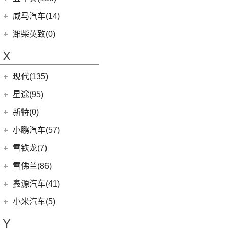
(6)
领地
(0)
圆梦
(1)
蔚来ET9
(6)
五菱佳辰
(13)
沃尔沃XC60 E驱混动
江西五十铃
(158)
威马汽车(14)
D90 Pro
(16)
(2)
玛奇朵DHT-PHEV
(11)
蔚来EC6
(6)
五菱星光
(8)
沃尔沃S60
(44)
经典瑞迈
G10
(18)
威马汽车
(14)
潍柴英致(0)
(4)
拿铁DHT-PHEV
(0)
蔚来EP9
(6)
宏光S3
(8)
沃尔沃S90 E驱混动
D-MAX
(14)
(3)
威马EX6
(4)
摩卡新能源
X
(18)
蔚来ES8
(9)
荣光
(9)
沃尔沃C40纯电
(57)
铃拓
(3)
威马EX5
(12)
蔚来ET7
(2)
缤果PLUS
(13)
沃尔沃S90
现代(135)
(16)
瑞迈S
(4)
威马E.5
(7)
五菱星驰
(7)
沃尔沃XC40
(27)
mu-X牧游侠
北京现代
(129)
星途(95)
(4)
威马W6
(3)
荣光V
(8)
沃尔沃S60 E驱混动
(3)
昂希诺 纯电动
(0)
威马M7
星途
(95)
新特(0)
(17)
宏光PLUS
(4)
沃尔沃EX30
(11)
胜达
(6)
星纪元 ES
小鹏汽车(57)
(9)
凯捷
(6)
沃尔沃XC40纯电
(2)
EO 羿欧
(14)
星途追风
小鹏汽车
(57)
雪铁龙(7)
(8)
五菱Air ev晴空
(7)
沃尔沃XC60
(4)
悦纳
(7)
星途瑶光C-DM
(4)
小鹏汽车X9
(8)
荣光EV
东风雪铁龙
(7)
雪佛兰(86)
(0)
沃尔沃EX90
(7)
瑞纳
(17)
星途瑶光
(9)
小鹏汽车G3i
(3)
之光小卡
(4)
凡尔赛C5 X
进口沃尔沃
(35)
上汽通用雪佛兰
(86)
鑫源汽车(41)
(4)
昂希诺
(22)
星途揽月
(11)
小鹏汽车G9
(7)
宏光
(1)
天逸BEYOND PHEV
(3)
(3)
沃尔沃XC90 E驱混动
科沃兹
华晨鑫源
(37)
(3)
领动 PHEV
小米汽车(5)
(3)
星途追风C-DM
(23)
小鹏汽车P7
(18)
荣光小卡
(2)
天逸BEYOND
(8)
沃尔沃V60
(6)
科鲁泽
(6)
(6)
库斯途
鑫源X30
小米汽车
(5)
(18)
星途凌云
Y
(10)
小鹏汽车P5
(9)
缤果
(6)
沃尔沃V90
(13)