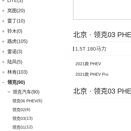
LITE(3)
(4)
凯翼X3
(2)
开瑞K60
(8)
凯迪拉克CT6
(7)
炫界Pro EV
北汽新能源
(3)
岚图(20)
(4)
优优EV
(7)
凯迪拉克CT4
(9)
轩度
LITE
(3)
(11)
海豚EV
岚图
(20)
雷丁(10)
(4)
炫界
(6)
岚图梦想家
雷丁
(10)
铃木(0)
北京 · 领克03 P
(10)
岚图FREE
(2)
雷丁i9
进口铃木
(0)
路虎(105)
(4)
岚图追光
(8)
芒果
1.5T 180马力
(0)
吉姆尼
奇瑞路虎
(28)
雷诺(3)
(0)
英格尼斯
(0)
揽胜极光L P300e
东风雷诺
(3)
陆风(5)
2021款 PHEV
(11)
发现运动版
(3)
雷诺e诺
陆风汽车
(5)
林肯(103)
2021款 PHEV Pro
(15)
揽胜极光L
进口雷诺
(0)
(5)
陆风荣曜
长安林肯
(60)
领克(90)
(2)
发现运动版P300e
Espace
(0)
北京 · 领克03 P
(18)
冒险家
领克汽车
(90)
进口路虎
(77)
(0)
达斯特
(12)
航海家
(6)
领克06 PHEV
(1)
卫士P400e
(2)
冒险家PHEV
(6)
领克02
(0)
揽胜极光(进口)
(13)
林肯Z
(13)
领克03
(2)
揽胜运动版新能源
(15)
飞行家
(12)
领克01
(17)
揽胜