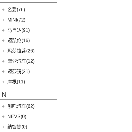
(2)
蓝电E5 PLUS
L380
(4)
名爵(76)
LEVC TX
(6)
上汽集团
(76)
MINI(72)
Cyberster
(4)
MINI
(67)
马自达(91)
(3)
MG5天蝎座
MINI 5-DOOR
(10)
长安马自达
(77)
迈凯伦(16)
MG MULAN
(7)
MINI 3-DOOR
(25)
(20)
马自达3 昂克赛拉
迈凯伦
(16)
玛莎拉蒂(26)
MG ONE
(11)
MINI CLUBMAN
(11)
(0)
马自达EZ-6
(0)
塞纳
玛莎拉蒂
(26)
摩登汽车(12)
(2)
名爵5
MINI COUNTRYMAN
(15)
(11)
马自达CX-50行也
(2)
迈凯伦570S
Ghibli
(5)
摩登汽车
(12)
迈莎锐(21)
(5)
名爵6新能源
MINI CABRIO
(6)
(23)
马自达CX-5
(1)
迈凯伦540C
(5)
总裁
Modern in
(12)
迈莎锐
(21)
(3)
MG领航新能源
摩根(11)
MINI JCW
(5)
(4)
马自达CX-8
(1)
迈凯伦765LT
MC20
(5)
(7)
(1)
名爵6
迈莎锐Urus
摩根
(11)
MINI JCW
(2)
N
(19)
马自达CX-30
(2)
迈凯伦600LT
Levante
(6)
MG7
(6)
(1)
迈莎锐Cayenne
3-Wheeler
(2)
MINI JCW CLUBMAN
(1)
一汽马自达
(14)
(3)
迈凯伦GT
Grecale
(5)
哪吒汽车(62)
(3)
(15)
名爵eHS
迈莎锐MV600
(1)
摩根4-4
MINI JCW COUNTRYMAN
(2)
(8)
马自达CX-4
(2)
迈凯伦720S
合众新能源
(62)
NEVS(0)
(4)
(3)
名爵ZS
迈莎锐G级
(2)
摩根Aero
(6)
阿特兹
Artura
(4)
(9)
哪吒S
(4)
(1)
名爵EZS
迈莎锐揽胜
国能汽车
(0)
纳智捷(0)
(1)
摩根Plus 8
(1)
迈凯伦570GT