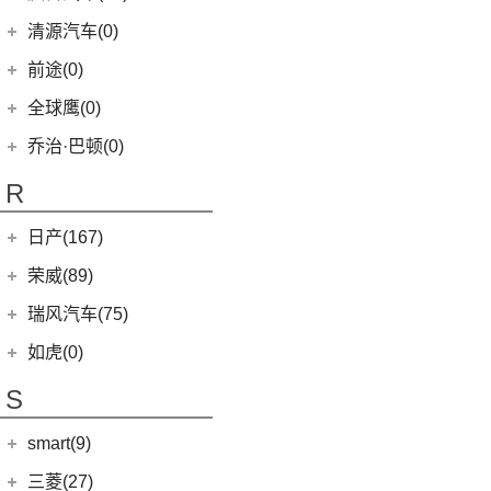
(5)
智跑
(16)
瑞虎7
(1)
艾瑞泽5e
庆铃汽车
(24)
清源汽车(0)
(13)
起亚K3
(27)
瑞虎3x
(3)
瑞虎3xe
(24)
TAGA达咖H
清源汽车
(0)
前途(0)
(6)
奕跑
(6)
风云T9
(3)
大蚂蚁
(0)
清源尊者
全球鹰(0)
(2)
起亚K3 PHEV
(7)
艾瑞泽5 GT
(16)
QQ冰淇淋
(0)
清源小尊
(4)
嘉华
乔治·巴顿(0)
(35)
瑞虎8
(10)
小蚂蚁
(4)
K5凯酷
(14)
欧萌达
R
(10)
艾瑞泽e
KX CROSS
(2)
(5)
艾瑞泽5
(4)
瑞虎e
日产(167)
(1)
起亚KX3 EV
(7)
瑞虎8 L
eQ7
(3)
东风日产
(112)
荣威(89)
(4)
起亚K3 EV
(14)
瑞虎8 PRO
(3)
楼兰
(2)
起亚K5 PHEV
上汽集团
(89)
瑞风汽车(75)
(24)
瑞虎7 PLUS
(12)
逍客
(4)
凯绅
(2)
龙猫
(4)
艾瑞泽GX
江汽集团
(75)
如虎(0)
(7)
骐达
(2)
焕驰
(12)
荣威RX5
(24)
艾瑞泽5 PLUS
(12)
瑞风L6 MAX
S
(5)
日产N7
(5)
起亚KX5
(9)
荣威iMAX8
(6)
瑞虎8 PLUS鲲鹏e+
(3)
瑞风L5
(9)
探陆
(5)
KX3傲跑
smart(9)
(5)
荣威RX9
(7)
瑞虎7 PLUS新能源
(51)
瑞风M3
(25)
轩逸
(1)
科莱威CLEVER
(17)
smart
(9)
探索06
三菱(27)
(9)
瑞风M4