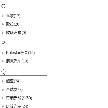
(4)
哪吒AYA
(10)
名爵HS
NEVS 9-3
(0)
(2)
摩根Roadster
O
(22)
哪吒U
(7)
MG领航
NEVS 9-3X
(0)
(1)
摩根Aero 8
讴歌(17)
(9)
哪吒V
(2)
摩根Plus 4
(9)
哪吒L
广汽讴歌
(17)
欧拉(28)
(0)
哪吒GT
(8)
讴歌RDX
欧拉
(28)
欧联汽车(0)
(9)
哪吒X
(9)
讴歌CDX
(3)
芭蕾猫
P
(5)
欧拉5
Polestar极星(15)
(8)
好猫
Polestar
(15)
朋克汽车(10)
(5)
好猫GT
Polestar 1
(1)
(0)
朋克猫
朋克汽车
(10)
Q
Precept
(0)
(0)
樱桃猫
(1)
朋克啦啦
起亚(74)
Polestar 4
(6)
(7)
闪电猫
(5)
朋克美美
起亚
(74)
Polestar 2
(6)
奇瑞(277)
(4)
朋克多多
(11)
狮铂拓界
Polestar 3
(2)
奇瑞汽车
(277)
奇瑞新能源(50)
(4)
福瑞迪
(0)
奇瑞TJ-1
奇瑞新能源
(50)
庆铃汽车(24)