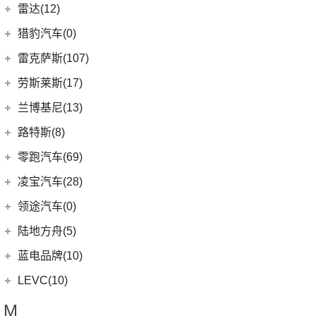
(12)
广汽本田VE-1
理想汽车
(19)
雷达(12)
(6)
理想L9
雷达汽车
(12)
猎豹汽车(0)
(6)
理想L8
(12)
雷达RD6
猎豹汽车
(0)
雷克萨斯(107)
(1)
理想MEGA
(0)
猎豹Coupe
雷克萨斯
(107)
劳斯莱斯(17)
(6)
理想L7
(0)
缤歌
(16)
雷克萨斯RX
劳斯莱斯
(17)
兰博基尼(13)
(0)
猎豹CT7
(5)
雷克萨斯LC
(5)
古思特
兰博基尼
(13)
路特斯(8)
(2)
雷克萨斯UX新能源
(2)
魅影
Huracan
(5)
路特斯
(8)
零跑汽车(69)
(6)
雷克萨斯CT
(6)
库里南
Urus
(3)
ELETRE
(4)
零跑汽车
(69)
凌宝汽车(28)
(23)
雷克萨斯NX
(0)
浮影
Aventador
(5)
EMIRA
(2)
(14)
零跑T03
吉麦新能源
(28)
领途汽车(0)
(21)
雷克萨斯ES
(2)
幻影
Evija
(1)
(6)
零跑S01
(17)
凌宝BOX
(5)
雷克萨斯LM
陆地方舟(5)
(2)
曜影
Evora
(1)
(26)
零跑C11
(4)
凌宝uni
(14)
雷克萨斯LS
陆地方舟
(5)
蓝电品牌(10)
(23)
零跑C01
(7)
凌宝COCO
(15)
雷克萨斯UX
(5)
威途X35
蓝电品牌
(10)
LEVC(10)
(8)
蓝电E5
LEVC
(10)
M