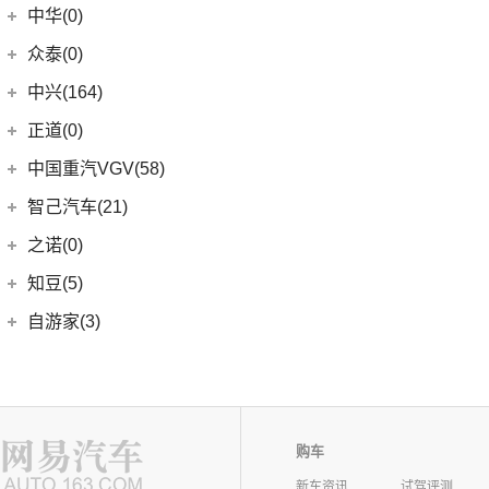
中华(0)
众泰(0)
众泰汽车
(0)
中兴(164)
(0)
众泰TS5
中兴汽车
(164)
正道(0)
(95)
领主
正道
(0)
中国重汽VGV(58)
(14)
小老虎
(0)
正道K350
中国重汽VGV
(58)
智己汽车(21)
(55)
威虎
(0)
正道H500
VGV U70
(18)
智己汽车
(21)
之诺(0)
(0)
正道K750
VGV U70Pro
(14)
(9)
智己LS6
知豆(5)
(0)
正道H600
VGV U75PLUS
(26)
(2)
智己LS7
知豆电动车
(5)
自游家(3)
(0)
正道GT
(5)
智己L7
(5)
知豆彩虹
大乘汽车
(3)
(0)
正道K550
(5)
智己L6
(3)
自游家NV
购车
新车资讯
试驾评测