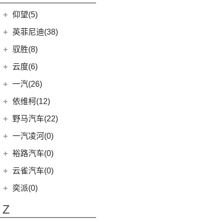
开拓者
(19)
(3)
索纳塔PHEV
金海狮
(5)
(8)
星纪元 ET
小米SU7
(6)
五菱征程
(18)
仰望(5)
沃尔沃XC90
(7)
星迈罗
(17)
(12)
途胜L
鑫源X30L
(24)
荣光新卡
(9)
畅巡
仰望
(5)
英菲尼迪(38)
(5)
全新一代 名图
鑫源新能源
(4)
(2)
五菱龙卡
(5)
沃兰多
(3)
仰望U8
(6)
MUFASA 沐飒
(2)
东风英菲尼迪
(34)
好运1号
驭胜(8)
(2)
星云
(8)
创酷
(1)
仰望U9
(10)
现代ix35
(2)
QX50
(11)
新海狮EV
江铃汽车
(8)
云度(6)
(6)
宏光V
(11)
探界者
(1)
仰望U7
(5)
领动
Q50L
(11)
(8)
驭胜S350
云度
(6)
一汽(26)
(26)
宏光MINIEV
(6)
创界
(4)
现代ix25
QX60
(12)
(4)
云度π3
(12)
一汽吉林
(6)
五菱之光
依维柯(12)
(14)
迈锐宝XL
(3)
名图 纯电动
进口英菲尼迪
(4)
(1)
云度V01L
(5)
五菱星光S
(4)
森雅R8
南京依维柯
(12)
野马汽车(22)
(4)
探界者Plus
(3)
菲斯塔 纯电动
QX55
(4)
(0)
云度π7
(7)
五菱星辰
(2)
森雅鸿雁
(12)
Daily欧胜
野马汽车
(22)
一汽凌河(0)
(15)
伊兰特
(1)
云度π1
(6)
五菱NanoEV
一汽红塔
(20)
(5)
斯派卡
(11)
索纳塔
裕路汽车(0)
(2)
五菱征途
(20)
蓝舰T340
(1)
野马EC60
(4)
悦动
云雀汽车(0)
五菱工业
(23)
(14)
博骏
(3)
菲斯塔
奕派(0)
(23)
五菱EV50
(2)
斯派卡EV
进口现代
(6)
Z
(6)
帕里斯帝