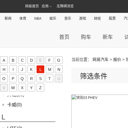
金龙客车
(70)
吉利银河(24)
(21)
海狮王
(17)
捷尼赛思G70
(30)
域虎9
(2)
捷途X70S EV
雷诺 江铃集团
(20)
网易首页
应用
无障碍浏览
(2)
(9)
(3)
博瑞
江淮iEVS4
九龙A4
(24)
凯锐浩克
吉利银河
(24)
(4)
金杯F50
君马(0)
(10)
特顺EV
(14)
捷途X70S
(20)
羿
(3)
(4)
(6)
嘉际
嘉悦X4
艾菲
(24)
凯歌
新闻
体育
(7)
(16)
NBA
娱乐
音乐
游戏
财经
股票
汽
金杯海狮
银河E8
江铃集团轻汽(0)
(40)
宝典
(14)
捷途X70M
(10)
(5)
(7)
豪越
嘉悦X7
九龙A6
(2)
凯特
(6)
银河E5
绵阳金杯
(10)
(48)
特顺
集度(4)
(6)
捷途X95
(17)
(12)
(4)
博越
江淮iC5
九龙A5
(20)
金威
(6)
银河L6
(2)
首页
购车
新车
金典
(58)
域虎7
集度汽车
(4)
(8)
山海L9
K
(2)
(4)
缤越ePro
江淮iEVA50
(5)
银河L7
(8)
大力神K5
(7)
域虎EV
ROBO-01
(4)
(3)
捷途山海T2
(4)
(11)
博越X
嘉悦A5
华晨鑫源
(54)
Karma(0)
(10)
福顺
(7)
(0)
捷途旅行者
集度SIMUCar
(13)
(2)
星瑞
江淮IEV7S
当前位置：
网易汽车
>
报价
>
A
B
C
D
E
F
G
(12)
新海狮
Karma
(0)
凯迪拉克(72)
(12)
捷途X90 PRO
(5)
(102)
远景
帅铃T8
H
I
J
K
L
M
N
(15)
新海狮S
Revero GT
(0)
上汽通用凯迪拉克
(72)
克莱斯勒(1)
(40)
筛选条件
捷途X70 PLUS
(66)
(5)
帝豪GSe
悍途
O
P
Q
R
S
T
U
(27)
小海狮
(11)
凯迪拉克XT6
进口克莱斯勒
(1)
凯翼(34)
(3)
远景X3
V
W
X
Y
Z
(9)
凯迪拉克XT4
(1)
大捷龙PHEV
(11)
缤越
凯翼
(34)
开瑞(28)
(15)
凯迪拉克XT5
(13)
星越L
(4)
凯翼V7
开瑞汽车
(28)
卡威(0)
(13)
凯迪拉克CT5
(6)
博越PRO
(3)
凯翼E5 EV
(11)
江豚
L
(5)
LYRIQ锐歌
(11)
帝豪
(3)
凯翼X5
(0)
开瑞K50EV
(4)
凯迪拉克GT4
(2)
帝豪L雷神HiP