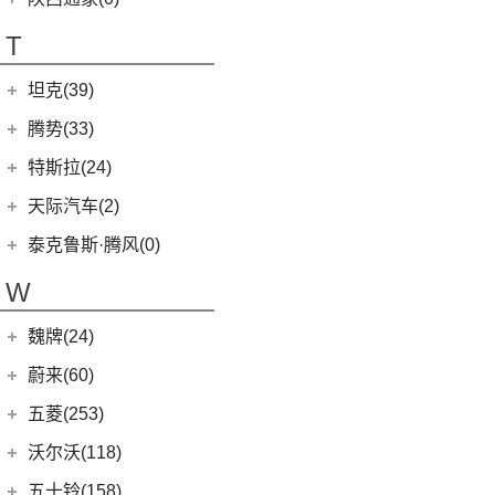
T70 EV
(1)
T70
(120)
T
EV80
(11)
坦克(39)
EG10
(2)
长城汽车
(39)
腾势(33)
G50
(18)
(0)
坦克800
腾势
(33)
EV90
(21)
特斯拉(24)
(1)
坦克500新能源
(9)
腾势D9 DM-i
MIFA 9
(29)
特斯拉中国
(13)
天际汽车(2)
(4)
坦克400新能源
(10)
腾势N7
EUNIQ 5
(9)
Model Y
(6)
天际汽车
(2)
泰克鲁斯·腾风(0)
(3)
坦克700
(6)
腾势D9 EV
T60
(9)
Model 3
(7)
(0)
天际ME-S
泰克鲁斯·腾风
(0)
W
(13)
坦克300
(8)
腾势X
T90 EV
(2)
进口特斯拉
(11)
(2)
天际ME7
GT96 TREV
(0)
(18)
坦克500
V80
(212)
魏牌(24)
Cybertruck
(3)
(0)
天际ME5
EV30
(19)
Roadster
(0)
长城汽车
(24)
蔚来(60)
G90
(27)
Model S
(4)
(3)
玛奇朵DHT
蔚来汽车
(60)
五菱(253)
V90
(122)
Model X
(4)
(7)
摩卡
(6)
蔚来ET5
上汽通用五菱
(230)
沃尔沃(118)
D60
(12)
(4)
拿铁DHT
(12)
蔚来ES6
(14)
荣光S
沃尔沃亚太
(83)
五十铃(158)