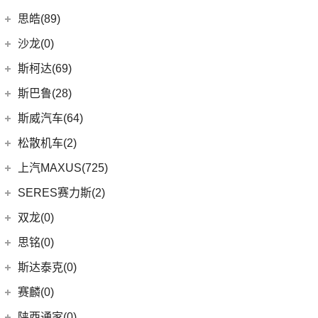
(2)
轩逸·纯电
(8)
荣威i6 MAX新能源
(7)
瑞虎3
(9)
smart精灵#1
广汽三菱
(27)
思皓(89)
(6)
劲客
(3)
荣威Ei5
(14)
艾瑞泽8
(13)
欧蓝德
江淮大众
(2)
沙龙(0)
(6)
天籁
(3)
鲸
(23)
瑞虎8 PLUS
(7)
奕歌
(2)
思皓E20X
沙龙汽车
(0)
斯柯达(69)
(6)
途达
(14)
荣威i5
(13)
瑞虎5x
(2)
祺智EV
江汽集团
(87)
(0)
机甲龙
上汽斯柯达
(69)
斯巴鲁(28)
(15)
奇骏
(4)
荣威D5X DMH
(7)
风云A8
(4)
劲炫
(3)
思皓X4
(9)
速派
(14)
ARIYA艾睿雅
斯巴鲁
(28)
斯威汽车(64)
(5)
荣威RX5 MAX
(1)
阿图柯
(5)
思皓E40X
(6)
柯珞克
(2)
新蓝鸟
(11)
森林人
(3)
荣威ei6
华晨鑫源
(64)
松散机车(2)
(4)
思皓X7
(7)
柯米克
郑州日产
(51)
(3)
力狮
(5)
荣威iMAX8 EV
(12)
斯威G01
松散机车
(2)
上汽MAXUS(725)
(5)
思皓E50A
(17)
明锐
(38)
纳瓦拉
(4)
斯巴鲁BRZ
(3)
荣威RX3
(5)
斯威X3
(1)
SS SUMMER 夏天
上汽大通
(725)
SERES赛力斯(2)
(3)
爱跑
(5)
柯米克GT
(5)
锐骐7虎啸
(6)
傲虎
(4)
荣威i6 MAX
(11)
斯威X7
(1)
SS DOLPHIN 海豚
G20
(23)
(9)
思皓A5
金康赛力斯
(2)
双龙(0)
(8)
柯迪亚克GT
(6)
途达
(4)
斯巴鲁XV
(3)
荣威ei6 MAX
(4)
钢铁侠
EUNIQ 6
(8)
(10)
思皓QX
(2)
赛力斯SF5
(4)
昕锐
思铭(0)
(2)
奇骏·荣耀
(5)
荣威RX5新能源
(2)
斯威X2
EUNIQ 7
(2)
(8)
思皓E10X
SF7
(0)
(4)
昕动
进口日产
(4)
斯达泰克(0)
(29)
斯威G05
FCV80
(1)
(7)
思皓曜
(9)
柯迪亚克
(0)
日产Ariya
(1)
斯威G01 EV
赛麟(0)
T90
(37)
(33)
思皓X8
(4)
途乐
陕西通家(0)