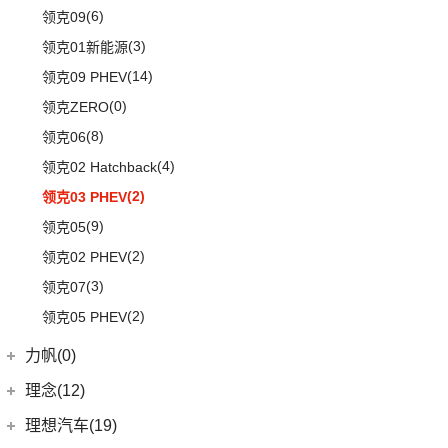
林肯(进口)
(43)
(6)
领克09
(16)
发现
MKZ
(11)
(3)
领克01新能源
(11)
揽胜星脉
(5)
航海家(进口)
(14)
领克09 PHEV
(1)
揽胜P400e
MKC
(5)
(0)
领克ZERO
(20)
卫士
(1)
飞行家PHEV
(8)
领克06
(9)
揽胜运动版
(14)
领航员
(4)
领克02 Hatchback
(7)
大陆
(2)
领克03 PHEV
(9)
领克05
(2)
领克02 PHEV
(3)
领克07
(2)
领克05 PHEV
力帆(0)
重庆力帆
(0)
理念(12)
(0)
乐途
理念汽车
(12)
理想汽车(19)