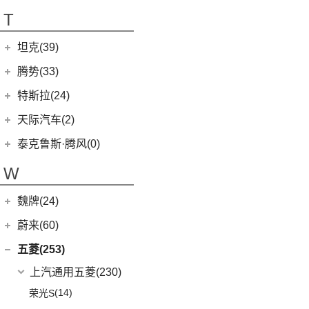
T70
(120)
T
EG10
(2)
坦克(39)
EV80
(11)
长城汽车
(39)
腾势(33)
G50
(18)
(0)
坦克800
腾势
(33)
T60
(9)
特斯拉(24)
(1)
坦克500新能源
(9)
腾势D9 DM-i
T90 EV
(2)
特斯拉中国
(13)
天际汽车(2)
(4)
坦克400新能源
(10)
腾势N7
V80
(212)
Model Y
(6)
天际汽车
(2)
泰克鲁斯·腾风(0)
(13)
坦克300
(6)
腾势D9 EV
EV90
(21)
Model 3
(7)
(0)
天际ME-S
泰克鲁斯·腾风
(0)
W
(3)
坦克700
(8)
腾势X
EUNIQ 5
(9)
进口特斯拉
(11)
(2)
天际ME7
GT96 TREV
(0)
(18)
坦克500
MIFA 9
(29)
魏牌(24)
Cybertruck
(3)
(0)
天际ME5
EV30
(19)
Roadster
(0)
长城汽车
(24)
蔚来(60)
G90
(27)
Model S
(4)
(3)
玛奇朵DHT
蔚来汽车
(60)
五菱(253)
V90
(122)
Model X
(4)
(7)
摩卡
(6)
蔚来ET5
上汽通用五菱
(230)
D60
(12)
(4)
拿铁DHT
(12)
蔚来ES6
(14)
荣光S
(6)
领地
(0)
圆梦