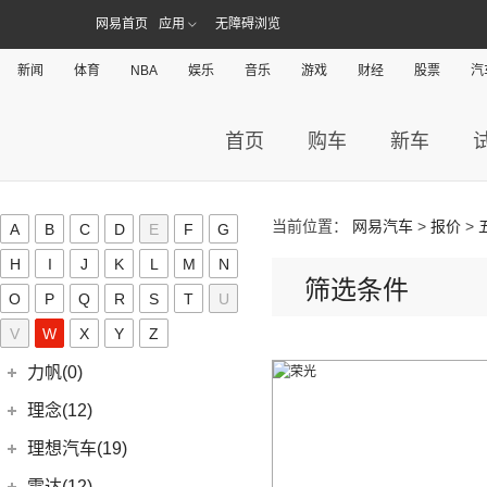
(0)
开瑞K50EV
(4)
凯迪拉克GT4
网易首页
应用
无障碍浏览
(11)
缤越
LITE(3)
(4)
凯翼X3
(2)
开瑞K60
(8)
凯迪拉克CT6
(7)
炫界Pro EV
北汽新能源
(3)
岚图(20)
(4)
优优EV
新闻
体育
NBA
娱乐
音乐
游戏
财经
股票
汽
(7)
凯迪拉克CT4
(9)
轩度
LITE
(3)
(11)
海豚EV
岚图
(20)
雷丁(10)
(4)
炫界
(6)
岚图梦想家
首页
购车
新车
雷丁
(10)
铃木(0)
(10)
岚图FREE
(2)
雷丁i9
进口铃木
(0)
路虎(105)
(4)
岚图追光
(8)
芒果
(0)
吉姆尼
奇瑞路虎
(28)
雷诺(3)
当前位置：
网易汽车
>
报价
>
A
B
C
D
E
F
G
(0)
英格尼斯
(0)
揽胜极光L P300e
东风雷诺
(3)
陆风(5)
H
I
J
K
L
M
N
(11)
发现运动版
筛选条件
(3)
雷诺e诺
陆风汽车
(5)
林肯(103)
O
P
Q
R
S
T
U
(15)
揽胜极光L
进口雷诺
(0)
(5)
陆风荣曜
长安林肯
(60)
V
领克(90)
W
X
Y
Z
(2)
发现运动版P300e
Espace
(0)
(18)
冒险家
领克汽车
(90)
力帆(0)
进口路虎
(77)
(0)
达斯特
(12)
航海家
(6)
领克06 PHEV
重庆力帆
(0)
理念(12)
(1)
卫士P400e
(2)
冒险家PHEV
(6)
领克02
(0)
乐途
理念汽车
(12)
理想汽车(19)
(0)
揽胜极光(进口)
(15)
飞行家
(13)
领克03
(12)
广汽本田VE-1
(2)
揽胜运动版新能源
理想汽车
(19)
雷达(12)