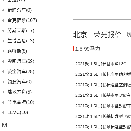
(13)
林肯Z
(12)
领克01
(17)
揽胜
(6)
理想L9
雷达汽车
(12)
猎豹汽车(0)
林肯(进口)
(43)
(6)
领克09
(16)
发现
(6)
理想L8
(12)
雷达RD6
猎豹汽车
(0)
MKZ
(11)
雷克萨斯(107)
(3)
领克01新能源
(11)
揽胜星脉
(1)
理想MEGA
(0)
猎豹Coupe
(5)
航海家(进口)
雷克萨斯
(107)
(14)
领克09 PHEV
劳斯莱斯(17)
北京 · 荣光报价
(1)
揽胜P400e
(6)
理想L7
(0)
缤歌
MKC
(5)
(8)
(16)
领克06
雷克萨斯RX
劳斯莱斯
(17)
兰博基尼(13)
(9)
揽胜运动版
(0)
猎豹CT7
(1)
飞行家PHEV
(5)
(4)
领克02 Hatchback
雷克萨斯LC
1.5 99马力
(5)
古思特
兰博基尼
(13)
路特斯(8)
(20)
卫士
(14)
领航员
(0)
(2)
领克ZERO
雷克萨斯UX新能源
(2)
魅影
Huracan
(5)
路特斯
(8)
零跑汽车(69)
2021款 1.5L加长基本型L3C
(7)
大陆
(9)
(6)
领克05
雷克萨斯CT
(6)
库里南
Urus
(3)
ELETRE
(4)
零跑汽车
(69)
凌宝汽车(28)
(23)
(2)
领克03 PHEV
雷克萨斯NX
2021款 1.5L加长标准型助力版
(0)
浮影
Aventador
(5)
EMIRA
(2)
(14)
零跑T03
吉麦新能源
(28)
领途汽车(0)
(21)
(2)
领克02 PHEV
雷克萨斯ES
(2)
幻影
2021款 1.5L加长标准型空调版
Evija
(1)
(6)
零跑S01
(17)
凌宝BOX
(3)
(5)
领克07
雷克萨斯LM
陆地方舟(5)
(2)
曜影
2021款 1.5L加长基本型封窗车
Evora
(1)
(26)
零跑C11
(4)
凌宝uni
(14)
(2)
领克05 PHEV
雷克萨斯LS
陆地方舟
(5)
蓝电品牌(10)
(23)
2021款 1.5L加长基本型封窗车
零跑C01
(7)
凌宝COCO
(15)
雷克萨斯UX
(5)
威途X35
蓝电品牌
(10)
LEVC(10)
2021款 1.5L加长基标准型封
(8)
蓝电E5
LEVC
(10)
M
L3C
2021款 1.5L加长基标准型封
(2)
蓝电E5 PLUS
L380
(4)