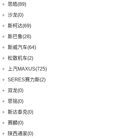
(8)
荣威i6 MAX新能源
(14)
艾瑞泽8
(9)
smart精灵#1
广汽三菱
(27)
思皓(89)
(6)
天籁
(3)
荣威Ei5
(7)
瑞虎3
(13)
欧蓝德
江淮大众
(2)
沙龙(0)
(6)
途达
(3)
鲸
(23)
瑞虎8 PLUS
(7)
奕歌
(2)
思皓E20X
沙龙汽车
(0)
斯柯达(69)
(6)
劲客
(4)
荣威D5X DMH
(13)
瑞虎5x
(2)
祺智EV
江汽集团
(87)
(0)
机甲龙
上汽斯柯达
(69)
斯巴鲁(28)
(15)
奇骏
(14)
荣威i5
(7)
风云A8
(4)
劲炫
(3)
思皓X4
(9)
速派
(14)
ARIYA艾睿雅
斯巴鲁
(28)
斯威汽车(64)
(5)
荣威RX5 MAX
(1)
阿图柯
(4)
思皓X7
(6)
柯珞克
(2)
新蓝鸟
(11)
森林人
(3)
荣威ei6
华晨鑫源
(64)
松散机车(2)
(5)
思皓E40X
(7)
柯米克
郑州日产
(51)
(3)
力狮
(5)
荣威iMAX8 EV
(12)
斯威G01
松散机车
(2)
上汽MAXUS(725)
(3)
爱跑
(17)
明锐
(38)
纳瓦拉
(4)
斯巴鲁BRZ
(3)
荣威RX3
(5)
斯威X3
(1)
SS SUMMER 夏天
上汽大通
(725)
SERES赛力斯(2)
(5)
思皓E50A
(8)
柯迪亚克GT
(5)
锐骐7虎啸
(6)
傲虎
(4)
荣威i6 MAX
(11)
斯威X7
(1)
SS DOLPHIN 海豚
G20
(23)
(7)
思皓曜
金康赛力斯
(2)
双龙(0)
(5)
柯米克GT
(6)
途达
(4)
斯巴鲁XV
(3)
荣威ei6 MAX
(4)
钢铁侠
EUNIQ 7
(2)
(8)
思皓E10X
(2)
赛力斯SF5
(4)
昕锐
思铭(0)
(2)
奇骏·荣耀
(5)
荣威RX5新能源
(2)
斯威X2
EUNIQ 6
(8)
(9)
思皓A5
SF7
(0)
(4)
昕动
进口日产
(4)
斯达泰克(0)
(29)
斯威G05
FCV80
(1)
(10)
思皓QX
(9)
柯迪亚克
(0)
日产Ariya
(1)
斯威G01 EV
赛麟(0)
T90
(37)
(33)
思皓X8
(4)
途乐
陕西通家(0)
T70 EV
(1)