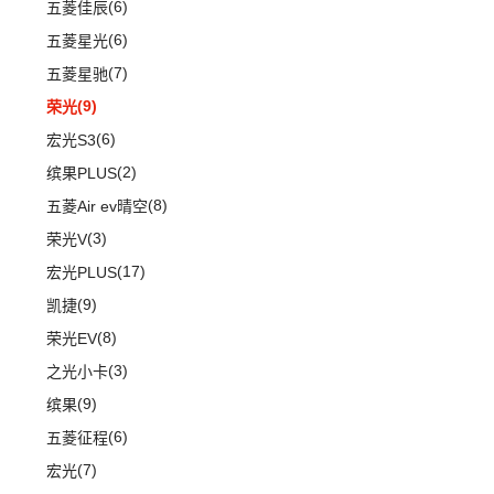
(1)
蔚来ET9
(6)
五菱佳辰
D90 Pro
(16)
(2)
玛奇朵DHT-PHEV
(11)
蔚来EC6
(6)
五菱星光
G10
(18)
(4)
拿铁DHT-PHEV
(0)
蔚来EP9
(7)
五菱星驰
(4)
摩卡新能源
(18)
蔚来ES8
(9)
荣光
(12)
蔚来ET7
(6)
宏光S3
(2)
缤果PLUS
(8)
五菱Air ev晴空
(3)
荣光V
(17)
宏光PLUS
(9)
凯捷
(8)
荣光EV
(3)
之光小卡
(9)
缤果
(6)
五菱征程
(7)
宏光