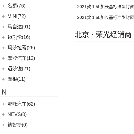
L3C
名爵(76)
2021款 1.5L加长基标准型封
LEVC TX
(6)
L3C
上汽集团
(76)
MINI(72)
2021款 1.5L加长基标准型封
Cyberster
(4)
L3C
MINI
(67)
马自达(91)
北京 · 荣光经销商
(3)
MG5天蝎座
MINI 3-DOOR
(25)
长安马自达
(77)
迈凯伦(16)
MG MULAN
(7)
MINI 5-DOOR
(10)
(20)
马自达3 昂克赛拉
迈凯伦
(16)
玛莎拉蒂(26)
MG ONE
(11)
MINI CLUBMAN
(11)
(0)
马自达EZ-6
(0)
塞纳
玛莎拉蒂
(26)
摩登汽车(12)
(2)
名爵5
MINI COUNTRYMAN
(15)
(11)
马自达CX-50行也
(1)
迈凯伦540C
Ghibli
(5)
摩登汽车
(12)
迈莎锐(21)
(3)
MG领航新能源
MINI CABRIO
(6)
(23)
马自达CX-5
(1)
迈凯伦765LT
(5)
总裁
Modern in
(12)
迈莎锐
(21)
(5)
名爵6新能源
摩根(11)
MINI JCW
(5)
(4)
马自达CX-8
(3)
迈凯伦GT
MC20
(5)
MG7
(6)
(1)
迈莎锐Urus
摩根
(11)
MINI JCW
(2)
N
(19)
马自达CX-30
(2)
迈凯伦570S
Levante
(6)
(3)
(1)
名爵eHS
迈莎锐Cayenne
3-Wheeler
(2)
MINI JCW CLUBMAN
(1)
一汽马自达
(14)
(2)
迈凯伦720S
Grecale
(5)
哪吒汽车(62)
(7)
(15)
名爵6
迈莎锐MV600
(1)
摩根4-4
MINI JCW COUNTRYMAN
(2)
(8)
马自达CX-4
(2)
迈凯伦600LT
合众新能源
(62)
NEVS(0)
(4)
(3)
名爵ZS
迈莎锐G级
(2)
摩根Aero
(6)
阿特兹
Artura
(4)
(4)
哪吒AYA
(4)
(1)
名爵EZS
迈莎锐揽胜
国能汽车
(0)
纳智捷(0)
(1)
摩根Aero 8
(1)
迈凯伦570GT
(22)
哪吒U
(10)
名爵HS
NEVS 9-3
(0)
(1)