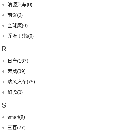
(0)
奇瑞TJ-1
(1)
艾瑞泽5e
庆铃汽车
(24)
清源汽车(0)
(13)
起亚K3
(16)
瑞虎7
(3)
瑞虎3xe
(24)
TAGA达咖H
清源汽车
(0)
前途(0)
(6)
奕跑
(6)
风云T9
(3)
大蚂蚁
(0)
清源尊者
全球鹰(0)
(4)
K5凯酷
(7)
艾瑞泽5 GT
(16)
QQ冰淇淋
(0)
清源小尊
KX CROSS
(2)
乔治·巴顿(0)
(35)
瑞虎8
(10)
小蚂蚁
(4)
嘉华
(5)
艾瑞泽5
R
(10)
艾瑞泽e
(2)
起亚K3 PHEV
(14)
瑞虎8 PRO
(4)
瑞虎e
日产(167)
(1)
起亚KX3 EV
(7)
瑞虎8 L
eQ7
(3)
东风日产
(112)
荣威(89)
(4)
起亚K3 EV
(14)
欧萌达
(3)
楼兰
(2)
起亚K5 PHEV
上汽集团
(89)
瑞风汽车(75)
(24)
瑞虎7 PLUS
(12)
逍客
(4)
凯绅
(2)
龙猫
(24)
艾瑞泽5 PLUS
江汽集团
(75)
如虎(0)
(7)
骐达
(2)
焕驰
(9)
荣威iMAX8
(4)
艾瑞泽GX
(12)
瑞风L6 MAX
S
(5)
日产N7
(5)
KX3傲跑
(5)
荣威RX9
(6)
瑞虎8 PLUS鲲鹏e+
(3)
瑞风L5
(25)
轩逸
(5)
起亚KX5
smart(9)
(1)
科莱威CLEVER
(7)
瑞虎7 PLUS新能源
(51)
瑞风M3
(2)
轩逸·纯电
(12)
荣威RX5
(17)
smart
(9)
探索06
三菱(27)
(9)
瑞风M4
(9)
探陆