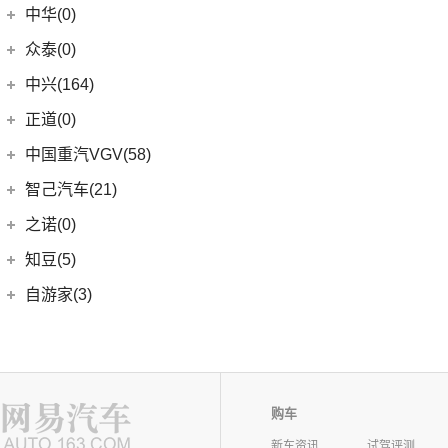
中华(0)
众泰(0)
众泰汽车
(0)
中兴(164)
(0)
众泰TS5
中兴汽车
(164)
正道(0)
(95)
领主
正道
(0)
中国重汽VGV(58)
(14)
小老虎
(0)
正道K350
中国重汽VGV
(58)
智己汽车(21)
(55)
威虎
(0)
正道H500
VGV U70Pro
(14)
智己汽车
(21)
之诺(0)
(0)
正道K750
VGV U70
(18)
(9)
智己LS6
知豆(5)
(0)
正道GT
VGV U75PLUS
(26)
(2)
智己LS7
知豆电动车
(5)
自游家(3)
(0)
正道H600
(5)
智己L7
(5)
知豆彩虹
大乘汽车
(3)
(0)
正道K550
(5)
智己L6
(3)
自游家NV
购车
新车资讯
试驾评测