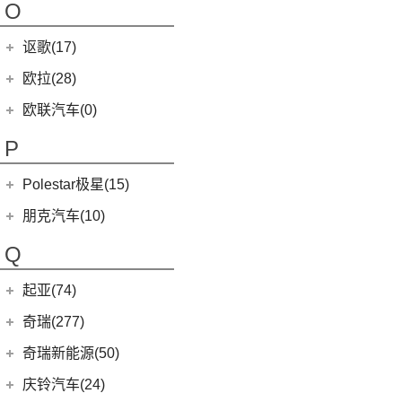
摩根Plus 8
O
(9)
哪吒S
(7)
MG领航
NEVS 9-3X
(0)
(2)
摩根Roadster
讴歌(17)
(9)
哪吒V
(2)
摩根Plus 4
(0)
哪吒GT
广汽讴歌
(17)
欧拉(28)
(9)
哪吒L
(8)
讴歌RDX
欧拉
(28)
欧联汽车(0)
(9)
哪吒X
(9)
讴歌CDX
(3)
芭蕾猫
P
(5)
欧拉5
Polestar极星(15)
(8)
好猫
Polestar
(15)
朋克汽车(10)
(5)
好猫GT
Polestar 1
(1)
(0)
朋克猫
朋克汽车
(10)
Q
Precept
(0)
(0)
樱桃猫
(5)
朋克美美
起亚(74)
Polestar 4
(6)
(7)
闪电猫
(1)
朋克啦啦
起亚
(74)
Polestar 3
(2)
奇瑞(277)
(4)
朋克多多
(11)
狮铂拓界
Polestar 2
(6)
奇瑞汽车
(277)
奇瑞新能源(50)
(4)
福瑞迪
(27)
瑞虎3x
奇瑞新能源
(50)
庆铃汽车(24)
(5)
智跑