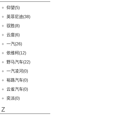
开拓者
(19)
(3)
索纳塔PHEV
金海狮
(5)
(8)
星纪元 ET
小米SU7
(18)
仰望(5)
沃尔沃XC90
(9)
畅巡
(17)
(12)
途胜L
鑫源X30L
(7)
星迈罗
仰望
(5)
英菲尼迪(38)
(5)
全新一代 名图
鑫源新能源
(4)
(5)
沃兰多
(3)
仰望U8
(6)
MUFASA 沐飒
(2)
东风英菲尼迪
(34)
好运1号
驭胜(8)
(8)
创酷
(1)
仰望U9
(10)
现代ix35
(2)
QX50
(11)
新海狮EV
江铃汽车
(8)
云度(6)
(11)
探界者
(1)
仰望U7
(4)
现代ix25
Q50L
(11)
(8)
驭胜S350
云度
(6)
一汽(26)
(6)
创界
(5)
领动
QX60
(12)
(4)
云度π3
一汽吉林
(6)
依维柯(12)
(14)
迈锐宝XL
(3)
名图 纯电动
进口英菲尼迪
(4)
(1)
云度V01L
(4)
森雅R8
南京依维柯
(12)
野马汽车(22)
(4)
探界者Plus
(3)
菲斯塔 纯电动
QX55
(4)
(1)
云度π1
(2)
森雅鸿雁
(12)
Daily欧胜
野马汽车
(22)
一汽凌河(0)
(15)
伊兰特
(0)
云度π7
一汽红塔
(20)
(5)
斯派卡
(11)
索纳塔
裕路汽车(0)
(20)
蓝舰T340
(1)
野马EC60
(4)
悦动
云雀汽车(0)
(14)
博骏
(3)
菲斯塔
奕派(0)
(2)
斯派卡EV
进口现代
(6)
Z
(6)
帕里斯帝