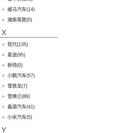
(13)
沃尔沃XC60 E驱混动
江西五十铃
(158)
威马汽车(14)
(8)
沃尔沃S60
(44)
经典瑞迈
威马汽车
(14)
潍柴英致(0)
(8)
沃尔沃S90 E驱混动
D-MAX
(14)
(3)
威马EX6
X
(9)
沃尔沃C40纯电
(57)
铃拓
(3)
威马EX5
(8)
沃尔沃S60 E驱混动
现代(135)
(16)
瑞迈S
(4)
威马E.5
(13)
沃尔沃S90
(27)
mu-X牧游侠
北京现代
(129)
星途(95)
(4)
威马W6
(7)
沃尔沃XC40
(3)
昂希诺 纯电动
(0)
威马M7
星途
(95)
新特(0)
(4)
沃尔沃EX30
(11)
胜达
(6)
星纪元 ES
小鹏汽车(57)
(0)
沃尔沃EX90
(2)
EO 羿欧
(14)
星途追风
小鹏汽车
(57)
雪铁龙(7)
(7)
沃尔沃XC60
(4)
悦纳
(7)
星途瑶光C-DM
(4)
小鹏汽车X9
东风雪铁龙
(7)
雪佛兰(86)
(6)
沃尔沃XC40纯电
(3)
领动 PHEV
(17)
星途瑶光
(9)
小鹏汽车G3i
(4)
凡尔赛C5 X
进口沃尔沃
(35)
上汽通用雪佛兰
(86)
鑫源汽车(41)
(7)
瑞纳
(22)
星途揽月
(11)
小鹏汽车G9
(1)
天逸BEYOND PHEV
(3)
(3)
沃尔沃XC90 E驱混动
科沃兹
华晨鑫源
(37)
(4)
昂希诺
小米汽车(5)
(3)
星途追风C-DM
(23)
小鹏汽车P7
(2)
天逸BEYOND
(8)
沃尔沃V60
(6)
科鲁泽
(6)
(6)
库斯途
鑫源X30
小米汽车
(5)
(18)
星途凌云
Y
(10)
小鹏汽车P5
(6)
沃尔沃V90
(13)