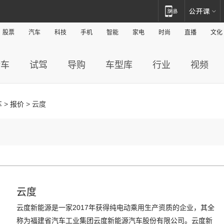
股票
汽车
科技
手机
智能
家电
时尚
直播
文化
新车
试驾
导购
车型库
行业
视频
车
>
报价
> 云度
云度
云度新能源是一家2017年获得纯电动乘用生产资质的企业，其全
称为福建省汽车工业集团云度新能源汽车股份有限公司。云度新