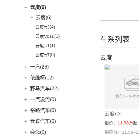
(2)
星云
(8)
创酷
(1)
仰望U9
(5)
领动
(2)
QX50
(11)
新海狮EV
江铃汽车
(8)
云度(6)
(6)
宏光V
(11)
探界者
(1)
仰望U7
(10)
现代ix35
Q50L
(11)
(8)
驭胜S350
云度
(6)
(26)
宏光MINIEV
(6)
创界
(4)
现代ix25
QX60
(12)
(4)
云度π3
(12)
五菱之光
(14)
迈锐宝XL
(3)
名图 纯电动
进口英菲尼迪
(4)
(1)
云度V01L
(7)
五菱星辰
车系列表
(4)
探界者Plus
(3)
菲斯塔 纯电动
QX55
(4)
(1)
云度π1
(5)
五菱星光S
(15)
伊兰特
(0)
云度π7
(6)
五菱NanoEV
云度
(11)
索纳塔
(2)
五菱征途
一汽(26)
(4)
悦动
五菱工业
(23)
一汽吉林
(6)
依维柯(12)
(3)
菲斯塔
(23)
五菱EV50
(4)
森雅R8
南京依维柯
(12)
进口现代
(6)
野马汽车(22)
(2)
森雅鸿雁
(12)
Daily欧胜
(6)
帕里斯帝
野马汽车
(22)
一汽凌河(0)
一汽红塔
(20)
(5)
斯派卡
裕路汽车(0)
云度π3
(20)
蓝舰T340
(1)
野马EC60
云雀汽车(0)
报价：
11.98万
起
(14)
博骏
奕派(0)
指导价：11.98~1
(2)
斯派卡EV