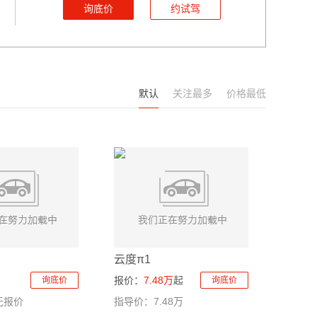
询底价
约试驾
默认
关注最多
价格最低
云度π1
报价：
7.48万
起
询底价
询底价
无报价
指导价：7.48万