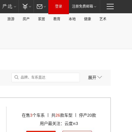
登录
注册免费邮箱
旅游
房产
家居
教育
本地
健康
艺术
展开
丨
丨
在售
3
个车系
共
26
款车型
停产20款
用户最关注：云度π3