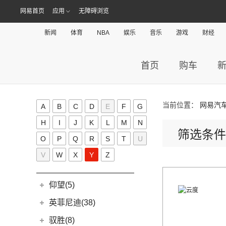
(9)
沃尔沃C40纯电
(57)
铃拓
(3)
威马EX5
网易首页
应用
无障碍浏览
(12)
蔚来ET7
(2)
缤果PLUS
(13)
沃尔沃S90
现代(135)
(16)
瑞迈S
(4)
威马E.5
(7)
五菱星驰
(7)
沃尔沃XC40
新闻
体育
NBA
娱乐
音乐
游戏
财经
(27)
mu-X牧游侠
北京现代
(129)
星途(95)
(4)
威马W6
(9)
凯捷
(4)
沃尔沃EX30
(2)
EO 羿欧
(0)
威马M7
星途
(95)
新特(0)
(17)
宏光PLUS
(8)
沃尔沃S60 E驱混动
首页
购车
(3)
昂希诺 纯电动
(6)
星纪元 ES
小鹏汽车(57)
(3)
荣光V
(0)
沃尔沃EX90
(11)
胜达
(14)
星途追风
小鹏汽车
(57)
雪铁龙(7)
(8)
五菱Air ev晴空
(6)
沃尔沃XC40纯电
(4)
悦纳
(7)
星途瑶光C-DM
(4)
小鹏汽车X9
(8)
当前位置：
网易汽
荣光EV
东风雪铁龙
(7)
A
B
C
D
E
F
G
雪佛兰(86)
(7)
沃尔沃XC60
(3)
领动 PHEV
(17)
星途瑶光
(9)
小鹏汽车G3i
(3)
之光小卡
(4)
凡尔赛C5 X
H
I
J
K
L
M
N
进口沃尔沃
(35)
上汽通用雪佛兰
(86)
鑫源汽车(41)
(7)
瑞纳
(18)
星途凌云
筛选条件
(11)
小鹏汽车G9
(7)
宏光
(1)
天逸BEYOND PHEV
O
P
Q
R
S
(3)
T
U
(6)
沃尔沃XC90 E驱混动
科鲁泽
华晨鑫源
(37)
(4)
昂希诺
小米汽车(5)
(22)
星途揽月
(23)
小鹏汽车P7
(18)
荣光小卡
(2)
天逸BEYOND
(8)
沃尔沃V60
(3)
V
W
科沃兹
X
Y
Z
(6)
(6)
库斯途
鑫源X30
小米汽车
(5)
(8)
星纪元 ET
Y
(10)
小鹏汽车P5
(6)
五菱征程
(6)
沃尔沃V90
(13)
开拓者
(19)
(3)
索纳塔PHEV
金海狮
(5)
(3)
星途追风C-DM
小米SU7
(9)
缤果
(18)
仰望(5)
沃尔沃XC90
(9)
畅巡
(17)
(12)
途胜L
鑫源X30L
(24)
荣光新卡
(7)
星迈罗
仰望
(5)
英菲尼迪(38)
(5)
全新一代 名图
鑫源新能源
(4)
(2)
五菱龙卡
(5)
沃兰多
(3)
仰望U8
(6)
MUFASA 沐飒
(2)
东风英菲尼迪
(34)
好运1号
驭胜(8)