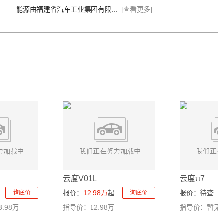
能源由福建省汽车工业集团有限...
[查看更多]
云度V01L
云度π7
报价：
12.98万
起
报价：
待查
询底价
询底价
3.98万
指导价：12.98万
指导价：暂