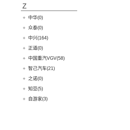
Z
中华(0)
众泰(0)
众泰汽车
(0)
中兴(164)
(0)
众泰TS5
中兴汽车
(164)
正道(0)
(95)
领主
正道
(0)
中国重汽VGV(58)
(14)
小老虎
(0)
正道K350
中国重汽VGV
(58)
智己汽车(21)
(55)
威虎
(0)
正道H500
VGV U70
(18)
智己汽车
(21)
之诺(0)
(0)
正道K750
VGV U70Pro
(14)
(9)
智己LS6
知豆(5)
(0)
正道H600
VGV U75PLUS
(26)
(2)
智己LS7
知豆电动车
(5)
自游家(3)
(0)
正道GT
(5)
智己L7
(5)
知豆彩虹
大乘汽车
(3)
(0)
正道K550
(5)
智己L6
(3)
自游家NV