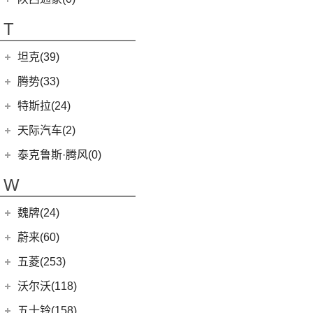
T70 EV
(1)
T70
(120)
T
EV80
(11)
坦克(39)
EG10
(2)
长城汽车
(39)
腾势(33)
G50
(18)
(0)
坦克800
腾势
(33)
T60
(9)
特斯拉(24)
(1)
坦克500新能源
(9)
腾势D9 DM-i
T90 EV
(2)
特斯拉中国
(13)
天际汽车(2)
(4)
坦克400新能源
(10)
腾势N7
V80
(212)
Model Y
(6)
天际汽车
(2)
泰克鲁斯·腾风(0)
(3)
坦克700
(6)
腾势D9 EV
EV90
(21)
Model 3
(7)
(0)
天际ME-S
泰克鲁斯·腾风
(0)
W
(13)
坦克300
(8)
腾势X
MIFA 9
(29)
进口特斯拉
(11)
(2)
天际ME7
GT96 TREV
(0)
(18)
坦克500
EUNIQ 5
(9)
魏牌(24)
Cybertruck
(3)
(0)
天际ME5
EV30
(19)
Roadster
(0)
长城汽车
(24)
蔚来(60)
G90
(27)
Model S
(4)
(3)
玛奇朵DHT
蔚来汽车
(60)
五菱(253)
V90
(122)
Model X
(4)
(7)
摩卡
(6)
蔚来ET5
上汽通用五菱
(230)
沃尔沃(118)
D60
(12)
(4)
拿铁DHT
(12)
蔚来ES6
(14)
荣光S
沃尔沃亚太
(83)
五十铃(158)