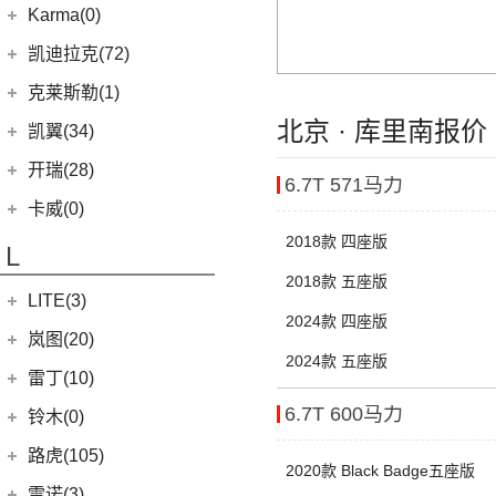
华晨鑫源
(54)
Karma(0)
(58)
域虎7
(7)
(0)
捷途旅行者
集度SIMUCar
(4)
(102)
博越X
帅铃T8
(12)
新海狮
Karma
(0)
凯迪拉克(72)
(12)
捷途X90 PRO
(5)
(2)
帝豪GSe
江淮IEV7S
(15)
新海狮S
Revero GT
(0)
上汽通用凯迪拉克
(72)
克莱斯勒(1)
(40)
捷途X70 PLUS
(5)
(66)
远景
悍途
(27)
小海狮
(11)
凯迪拉克XT6
北京 · 库里南报价
进口克莱斯勒
(1)
凯翼(34)
(3)
远景X3
(9)
凯迪拉克XT4
(1)
大捷龙PHEV
(11)
缤越
凯翼
(34)
开瑞(28)
6.7T 571马力
(15)
凯迪拉克XT5
(11)
帝豪
(3)
凯翼E5 EV
开瑞汽车
(28)
卡威(0)
(13)
凯迪拉克CT5
(2)
帝豪L雷神HiP
(4)
凯翼V7
(11)
江豚
2018款 四座版
L
(5)
LYRIQ锐歌
(13)
星越L
(3)
凯翼X5
(0)
开瑞K50EV
2018款 五座版
(4)
凯迪拉克GT4
(6)
博越PRO
LITE(3)
(4)
凯翼X3
(2)
开瑞K60
2024款 四座版
(8)
凯迪拉克CT6
(7)
炫界Pro EV
北汽新能源
(3)
岚图(20)
(4)
优优EV
(7)
凯迪拉克CT4
2024款 五座版
(9)
轩度
LITE
(3)
(11)
海豚EV
岚图
(20)
雷丁(10)
(4)
炫界
(6)
岚图梦想家
6.7T 600马力
雷丁
(10)
铃木(0)
(10)
岚图FREE
(2)
雷丁i9
进口铃木
(0)
路虎(105)
2020款 Black Badge五座版
(4)
岚图追光
(8)
芒果
(0)
吉姆尼
奇瑞路虎
(28)
雷诺(3)