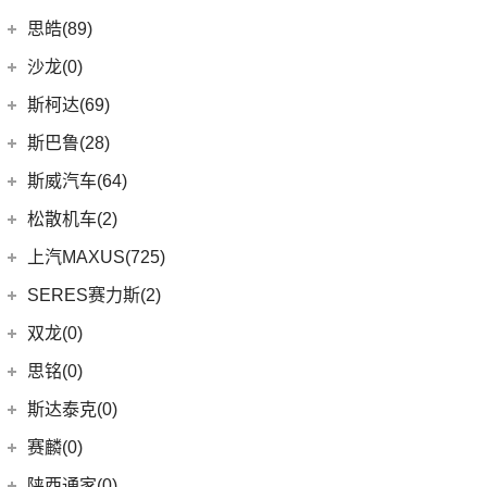
(2)
轩逸·纯电
(8)
荣威i6 MAX新能源
(23)
瑞虎8 PLUS
(9)
smart精灵#1
广汽三菱
(27)
思皓(89)
(6)
劲客
(3)
荣威Ei5
(7)
瑞虎3
(13)
欧蓝德
江淮大众
(2)
沙龙(0)
(6)
天籁
(3)
鲸
(14)
艾瑞泽8
(7)
奕歌
(2)
思皓E20X
沙龙汽车
(0)
斯柯达(69)
(6)
途达
(4)
荣威D5X DMH
(13)
瑞虎5x
(4)
劲炫
江汽集团
(87)
(0)
机甲龙
上汽斯柯达
(69)
斯巴鲁(28)
(15)
奇骏
(14)
荣威i5
(7)
风云A8
(2)
祺智EV
(3)
思皓X4
(7)
柯米克
(14)
ARIYA艾睿雅
斯巴鲁
(28)
斯威汽车(64)
(5)
荣威RX5 MAX
(1)
阿图柯
(5)
思皓E40X
(6)
柯珞克
(2)
新蓝鸟
(11)
森林人
(3)
荣威RX3
华晨鑫源
(64)
松散机车(2)
(4)
思皓X7
(9)
速派
郑州日产
(51)
(3)
力狮
(3)
荣威ei6
(12)
斯威G01
松散机车
(2)
上汽MAXUS(725)
(5)
思皓E50A
(17)
明锐
(38)
纳瓦拉
(4)
斯巴鲁BRZ
(5)
荣威iMAX8 EV
(5)
斯威X3
(1)
SS SUMMER 夏天
上汽大通
(725)
SERES赛力斯(2)
(3)
爱跑
(5)
柯米克GT
(5)
锐骐7虎啸
(4)
斯巴鲁XV
(3)
荣威ei6 MAX
(11)
斯威X7
(1)
SS DOLPHIN 海豚
G20
(23)
(9)
思皓A5
金康赛力斯
(2)
双龙(0)
(8)
柯迪亚克GT
(6)
途达
(6)
傲虎
(4)
荣威i6 MAX
(4)
钢铁侠
EUNIQ 6
(8)
(10)
思皓QX
(2)
赛力斯SF5
(4)
昕锐
思铭(0)
(2)
奇骏·荣耀
(5)
荣威RX5新能源
(2)
斯威X2
EUNIQ 7
(2)
(7)
思皓曜
SF7
(0)
(4)
昕动
进口日产
(4)
斯达泰克(0)
(29)
斯威G05
FCV80
(1)
(8)
思皓E10X
(9)
柯迪亚克
(0)
日产Ariya
(1)
斯威G01 EV
赛麟(0)
T90
(37)
(33)
思皓X8
(4)
途乐
陕西通家(0)