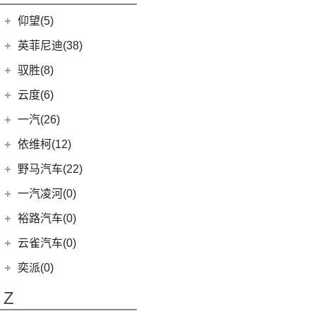
开拓者
(19)
(3)
索纳塔PHEV
金海狮
(5)
(3)
星途追风C-DM
小米SU7
(9)
缤果
(18)
仰望(5)
沃尔沃XC90
(9)
畅巡
(17)
(12)
途胜L
鑫源X30L
(24)
荣光新卡
(7)
星迈罗
仰望
(5)
英菲尼迪(38)
(5)
全新一代 名图
鑫源新能源
(4)
(2)
五菱龙卡
(5)
沃兰多
(3)
仰望U8
(6)
MUFASA 沐飒
(2)
东风英菲尼迪
(34)
好运1号
驭胜(8)
(2)
星云
(8)
创酷
(1)
仰望U9
(5)
领动
(2)
QX50
(11)
新海狮EV
江铃汽车
(8)
云度(6)
(6)
宏光V
(11)
探界者
(1)
仰望U7
(10)
现代ix35
Q50L
(11)
(8)
驭胜S350
云度
(6)
一汽(26)
(26)
宏光MINIEV
(6)
创界
(4)
现代ix25
QX60
(12)
(4)
云度π3
(12)
一汽吉林
(6)
五菱之光
依维柯(12)
(14)
迈锐宝XL
(3)
名图 纯电动
进口英菲尼迪
(4)
(1)
云度V01L
(7)
五菱星辰
(4)
森雅R8
南京依维柯
(12)
野马汽车(22)
(4)
探界者Plus
(3)
菲斯塔 纯电动
QX55
(4)
(1)
云度π1
(5)
五菱星光S
(2)
森雅鸿雁
(12)
Daily欧胜
野马汽车
(22)
一汽凌河(0)
(15)
伊兰特
(0)
云度π7
(6)
五菱NanoEV
一汽红塔
(20)
(5)
斯派卡
(11)
索纳塔
裕路汽车(0)
(2)
五菱征途
(20)
蓝舰T340
(1)
野马EC60
(4)
悦动
云雀汽车(0)
五菱工业
(23)
(14)
博骏
(3)
菲斯塔
奕派(0)
(23)
五菱EV50
(2)
斯派卡EV
进口现代
(6)
Z
(6)
帕里斯帝