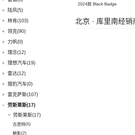
2024款 Black Badge
(0)
英格尼斯
(0)
揽胜极光L P300e
东风雷诺
(3)
陆风(5)
(11)
发现运动版
(3)
雷诺e诺
北京 · 库里南经销
陆风汽车
(5)
林肯(103)
(15)
揽胜极光L
进口雷诺
(0)
(5)
陆风荣曜
长安林肯
(60)
领克(90)
(2)
发现运动版P300e
Espace
(0)
(18)
冒险家
领克汽车
(90)
力帆(0)
进口路虎
(77)
(0)
达斯特
(12)
航海家
(13)
领克03
重庆力帆
(0)
理念(12)
(1)
卫士P400e
(2)
冒险家PHEV
(12)
领克01
(0)
乐途
理念汽车
(12)
理想汽车(19)
(0)
揽胜极光(进口)
(13)
林肯Z
(6)
领克06 PHEV
(12)
广汽本田VE-1
(2)
揽胜运动版新能源
理想汽车
(19)
雷达(12)
(15)
飞行家
(6)
领克02
(17)
揽胜
(6)
理想L9
雷达汽车
(12)
猎豹汽车(0)
林肯(进口)
(43)
(3)
领克01新能源
(16)
发现
(6)
理想L8
(12)
雷达RD6
猎豹汽车
(0)
MKZ
(11)
雷克萨斯(107)
(6)
领克09
(11)
揽胜星脉
(1)
理想MEGA
(0)
猎豹Coupe
(5)
航海家(进口)
雷克萨斯
(107)
(14)
领克09 PHEV
劳斯莱斯(17)
(1)
揽胜P400e
(6)
理想L7
(0)
缤歌
MKC
(5)
(8)
(16)
领克06
雷克萨斯RX
劳斯莱斯
(17)
(20)
卫士
(0)
猎豹CT7
(1)
飞行家PHEV
(0)
(5)
领克ZERO
雷克萨斯LC
(5)
古思特
(9)
揽胜运动版
(14)
领航员
(4)
(2)
领克02 Hatchback
雷克萨斯UX新能源
(2)
魅影