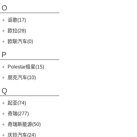
(4)
哪吒AYA
(10)
名爵HS
NEVS 9-3
(0)
(1)
摩根Plus 8
O
(22)
哪吒U
(7)
MG领航
NEVS 9-3X
(0)
(1)
摩根Aero 8
讴歌(17)
(9)
哪吒V
(2)
摩根Plus 4
(0)
哪吒GT
广汽讴歌
(17)
欧拉(28)
(9)
哪吒L
(8)
讴歌RDX
欧拉
(28)
欧联汽车(0)
(9)
哪吒X
(9)
讴歌CDX
(5)
欧拉5
P
(3)
芭蕾猫
Polestar极星(15)
(8)
好猫
Polestar
(15)
朋克汽车(10)
(5)
好猫GT
Polestar 1
(1)
(0)
朋克猫
朋克汽车
(10)
Q
Precept
(0)
(0)
樱桃猫
(5)
朋克美美
起亚(74)
Polestar 4
(6)
(7)
闪电猫
(1)
朋克啦啦
起亚
(74)
Polestar 2
(6)
奇瑞(277)
(4)
朋克多多
(11)
狮铂拓界
Polestar 3
(2)
奇瑞汽车
(277)
奇瑞新能源(50)
(4)
福瑞迪
(0)
奇瑞TJ-1
奇瑞新能源
(50)
庆铃汽车(24)