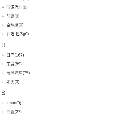
(5)
智跑
(16)
瑞虎7
(1)
艾瑞泽5e
庆铃汽车
(24)
清源汽车(0)
(13)
起亚K3
(27)
瑞虎3x
(3)
瑞虎3xe
(24)
TAGA达咖H
清源汽车
(0)
前途(0)
(6)
奕跑
(6)
风云T9
(3)
大蚂蚁
(0)
清源尊者
全球鹰(0)
(4)
嘉华
(7)
艾瑞泽5 GT
(16)
QQ冰淇淋
(0)
清源小尊
(4)
K5凯酷
乔治·巴顿(0)
(35)
瑞虎8
(10)
小蚂蚁
KX CROSS
(2)
(14)
欧萌达
R
(10)
艾瑞泽e
(2)
起亚K3 PHEV
(5)
艾瑞泽5
(4)
瑞虎e
日产(167)
(1)
起亚KX3 EV
(14)
瑞虎8 PRO
eQ7
(3)
东风日产
(112)
荣威(89)
(4)
起亚K3 EV
(7)
瑞虎8 L
(12)
逍客
(2)
起亚K5 PHEV
上汽集团
(89)
瑞风汽车(75)
(24)
瑞虎7 PLUS
(7)
骐达
(4)
凯绅
(2)
龙猫
(4)
艾瑞泽GX
江汽集团
(75)
如虎(0)
(3)
楼兰
(2)
焕驰
(1)
科莱威CLEVER
(24)
艾瑞泽5 PLUS
(12)
瑞风L6 MAX
S
(5)
日产N7
(5)
KX3傲跑
(12)
荣威RX5
(6)
瑞虎8 PLUS鲲鹏e+
(51)
瑞风M3
(9)
探陆
(5)
起亚KX5
smart(9)
(5)
荣威RX9
(17)
探索06
(3)
瑞风L5
(25)
轩逸
(9)
荣威iMAX8
(7)
smart
(9)
瑞虎7 PLUS新能源
三菱(27)
(9)
瑞风M4