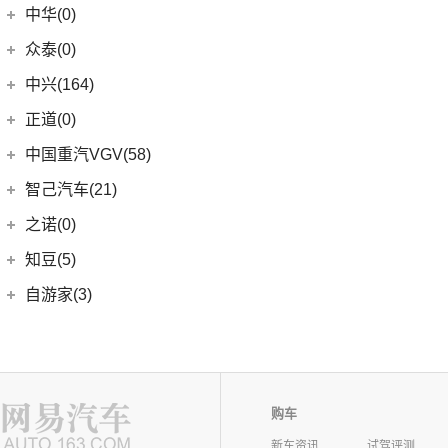
中华(0)
众泰(0)
众泰汽车
(0)
中兴(164)
(0)
众泰TS5
中兴汽车
(164)
正道(0)
(95)
领主
正道
(0)
中国重汽VGV(58)
(14)
小老虎
(0)
正道K350
中国重汽VGV
(58)
智己汽车(21)
(55)
威虎
(0)
正道H500
VGV U70
(18)
智己汽车
(21)
之诺(0)
(0)
正道K750
VGV U70Pro
(14)
(9)
智己LS6
知豆(5)
(0)
正道H600
VGV U75PLUS
(26)
(2)
智己LS7
知豆电动车
(5)
自游家(3)
(0)
正道GT
(5)
智己L7
(5)
知豆彩虹
大乘汽车
(3)
(0)
正道K550
(5)
智己L6
(3)
自游家NV
购车
新车资讯
试驾评测