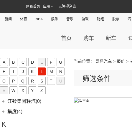
(15)
几何C
(9)
极氪007
(11)
捷豹XEL
(7)
捷达VS5
(20)
捷途X70 PRO
网易首页
(6)
应用
无障碍浏览
大切诺基(进口)
江淮汽车
(406)
(9)
星越L 雷神Hi·P
奇点(0)
进口捷豹
(22)
(19)
捷达VS7
(5)
捷途大圣i-DM
(7)
牧马人
(98)
(3)
帝豪S
星锐
奇点汽车
(0)
金杯(158)
新闻
体育
NBA
娱乐
音乐
游戏
财经
股票
汽
(3)
捷豹I-PACE
(53)
捷途X90 PLUS
(1)
角斗士
(10)
(4)
星越ePro
瑞风S4
(0)
奇点iC3
华晨雷诺
(94)
捷尼赛思(39)
(11)
捷豹F-PACE
(31)
捷途X70
(1)
(5)
帝豪EV Pro
瑞风M5
(0)
奇点iS6
(0)
领坤EV
首页
购车
新车
捷尼赛思
(39)
江铃(261)
(8)
捷豹F-TYPE
(15)
捷途大圣
(5)
(4)
远景X6
江淮iEV7L
(11)
大海狮
(12)
捷尼赛思GV80
江铃汽车
(261)
江铃集团新能源(30)
(3)
捷途X70 Coupe
(6)
(5)
吉利ICON
瑞风S7
(31)
阁瑞斯
(4)
捷尼赛思G80
(34)
大道
江铃集团新能源
(10)
(0)
捷途自由者
九龙(34)
(6)
(12)
豪越L
江淮iEV6E
当前位置：
网易汽车
>
报价
>
A
B
C
D
E
F
G
(8)
金杯快运
(4)
捷尼赛思GV60
(16)
域虎3
(18)
(4)
捷途X90
易至EX5
九龙汽车
(34)
(8)
(5)
缤瑞COOL
江淮V7
金龙(70)
H
I
J
K
L
M
N
(3)
新海狮
(2)
捷尼赛思纯电G80
(30)
域虎9
(6)
(2)
筛选条件
捷途X70S EV
易至EV3
(10)
(64)
(2)
博越L
帅铃T6
九龙A5S
金龙客车
(70)
吉利银河(24)
O
P
Q
R
S
T
U
(21)
海狮王
(17)
捷尼赛思G70
(8)
域虎5
(6)
捷途X70 C-DM
雷诺 江铃集团
(20)
(2)
(9)
(3)
博瑞
江淮iEVS4
九龙A4
(24)
凯锐浩克
吉利银河
(24)
(4)
V
W
金杯F50
X
Y
Z
君马(0)
(10)
特顺EV
(14)
捷途X70S
(20)
羿
(3)
(4)
(6)
嘉际
嘉悦X4
艾菲
(24)
凯歌
(7)
(16)
金杯海狮
银河E8
江铃集团轻汽(0)
(40)
宝典
(14)
捷途X70M
(17)
(7)
(4)
博越
江淮iC5
九龙A6
(2)
凯特
(6)
银河E5
绵阳金杯
(10)
(48)
特顺
集度(4)
(8)
山海L9
(13)
(11)
(12)
星瑞
嘉悦A5
九龙A5
(20)
金威
(6)
银河L6
(2)
金典
(7)
域虎EV
集度汽车
(4)
(3)
捷途山海T2
K
(10)
(5)
豪越
嘉悦X7
(5)
银河L7
(8)
大力神K5
(10)
福顺
ROBO-01
(4)
(6)
捷途X95
(2)
(4)
缤越ePro
江淮iEVA50