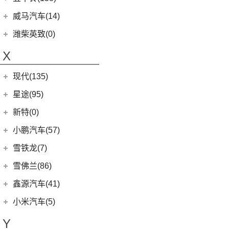
(6)
领地
(4)
摩卡新能源
(1)
蔚来ET9
(6)
五菱佳辰
(13)
沃尔沃XC60 E驱混动
江西五十铃
(158)
威马汽车(14)
D90 Pro
(16)
(0)
圆梦
(11)
蔚来EC6
(6)
五菱星光
(8)
沃尔沃S60
(44)
经典瑞迈
G10
(18)
威马汽车
(14)
潍柴英致(0)
(2)
玛奇朵DHT-PHEV
(0)
蔚来EP9
(6)
宏光S3
(8)
沃尔沃S90 E驱混动
D-MAX
(14)
(3)
威马EX6
(4)
拿铁DHT-PHEV
X
(18)
蔚来ES8
(9)
荣光
(9)
沃尔沃C40纯电
(57)
铃拓
(3)
威马EX5
(12)
蔚来ET7
(2)
缤果PLUS
(13)
沃尔沃S90
现代(135)
(16)
瑞迈S
(4)
威马E.5
(7)
五菱星驰
(7)
沃尔沃XC40
(27)
mu-X牧游侠
北京现代
(129)
星途(95)
(4)
威马W6
(9)
凯捷
(4)
沃尔沃EX30
(2)
EO 羿欧
(0)
威马M7
星途
(95)
新特(0)
(17)
宏光PLUS
(8)
沃尔沃S60 E驱混动
(3)
昂希诺 纯电动
(6)
星纪元 ES
小鹏汽车(57)
(3)
荣光V
(0)
沃尔沃EX90
(11)
胜达
(14)
星途追风
小鹏汽车
(57)
雪铁龙(7)
(8)
五菱Air ev晴空
(6)
沃尔沃XC40纯电
(4)
悦纳
(7)
星途瑶光C-DM
(4)
小鹏汽车X9
(8)
荣光EV
东风雪铁龙
(7)
雪佛兰(86)
(7)
沃尔沃XC60
(3)
领动 PHEV
(17)
星途瑶光
(9)
小鹏汽车G3i
(3)
之光小卡
(4)
凡尔赛C5 X
进口沃尔沃
(35)
上汽通用雪佛兰
(86)
鑫源汽车(41)
(7)
瑞纳
(18)
星途凌云
(11)
小鹏汽车G9
(7)
宏光
(1)
天逸BEYOND PHEV
(3)
(6)
沃尔沃XC90 E驱混动
科鲁泽
华晨鑫源
(37)
(4)
昂希诺
小米汽车(5)
(22)
星途揽月
(23)
小鹏汽车P7
(18)
荣光小卡
(2)
天逸BEYOND
(8)
沃尔沃V60
(3)
科沃兹
(6)
(6)
库斯途
鑫源X30
小米汽车
(5)
(8)
星纪元 ET
Y
(10)
小鹏汽车P5
(6)
五菱征程
(6)
沃尔沃V90
(13)