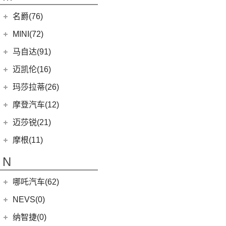
(2)
蓝电E5 PLUS
L380
(4)
名爵(76)
LEVC TX
(6)
上汽集团
(76)
MINI(72)
Cyberster
(4)
MINI
(67)
马自达(91)
(3)
MG5天蝎座
MINI 3-DOOR
(25)
长安马自达
(77)
迈凯伦(16)
MG MULAN
(7)
MINI 5-DOOR
(10)
(20)
马自达3 昂克赛拉
迈凯伦
(16)
玛莎拉蒂(26)
MG ONE
(11)
MINI CLUBMAN
(11)
(0)
马自达EZ-6
(0)
塞纳
玛莎拉蒂
(26)
摩登汽车(12)
(2)
名爵5
MINI COUNTRYMAN
(15)
(11)
马自达CX-50行也
(1)
迈凯伦540C
Ghibli
(5)
摩登汽车
(12)
迈莎锐(21)
(5)
名爵6新能源
MINI CABRIO
(6)
(23)
马自达CX-5
(2)
迈凯伦570S
(5)
总裁
Modern in
(12)
迈莎锐
(21)
(3)
MG领航新能源
摩根(11)
MINI JCW
(5)
(4)
马自达CX-8
(1)
迈凯伦765LT
MC20
(5)
MG7
(6)
(1)
迈莎锐Urus
摩根
(11)
MINI JCW
(2)
N
(19)
马自达CX-30
(3)
迈凯伦GT
Levante
(6)
(7)
(1)
名爵6
迈莎锐Cayenne
3-Wheeler
(2)
MINI JCW CLUBMAN
(1)
一汽马自达
(14)
(2)
迈凯伦600LT
Grecale
(5)
哪吒汽车(62)
(3)
(15)
名爵eHS
迈莎锐MV600
(1)
摩根4-4
MINI JCW COUNTRYMAN
(2)
(8)
马自达CX-4
(2)
迈凯伦720S
合众新能源
(62)
NEVS(0)
(4)
(3)
名爵ZS
迈莎锐G级
(2)
摩根Aero
(6)
阿特兹
Artura
(4)
(9)
哪吒S
(4)
(1)
名爵EZS
迈莎锐揽胜
国能汽车
(0)
纳智捷(0)
(2)
摩根Roadster
(1)
迈凯伦570GT