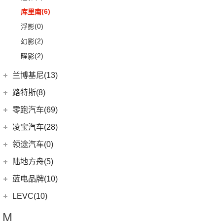
(7)
大陆
(6)
(2)
领克03 PHEV
雷克萨斯CT
(6)
库里南
(9)
(23)
领克05
雷克萨斯NX
(0)
浮影
(21)
(2)
领克02 PHEV
雷克萨斯ES
(2)
幻影
(5)
(2)
领克05 PHEV
雷克萨斯LM
(2)
曜影
(3)
(14)
领克07
雷克萨斯LS
兰博基尼(13)
(15)
雷克萨斯UX
兰博基尼
(13)
路特斯(8)
Huracan
(5)
路特斯
(8)
零跑汽车(69)
Urus
(3)
ELETRE
(4)
零跑汽车
(69)
凌宝汽车(28)
Aventador
(5)
EMIRA
(2)
(14)
零跑T03
吉麦新能源
(28)
领途汽车(0)
Evija
(1)
(6)
零跑S01
(17)
凌宝BOX
陆地方舟(5)
Evora
(1)
(26)
零跑C11
(4)
凌宝uni
陆地方舟
(5)
蓝电品牌(10)
(23)
零跑C01
(7)
凌宝COCO
(5)
威途X35
蓝电品牌
(10)
LEVC(10)
(8)
蓝电E5
LEVC
(10)
M