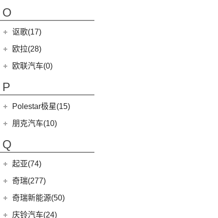
(4)
哪吒AYA
(10)
名爵HS
NEVS 9-3
(0)
(2)
摩根Roadster
O
(22)
哪吒U
(7)
MG领航
NEVS 9-3X
(0)
(1)
摩根Aero 8
讴歌(17)
(9)
哪吒V
(2)
摩根Plus 4
(9)
哪吒L
广汽讴歌
(17)
欧拉(28)
(0)
哪吒GT
(8)
讴歌RDX
欧拉
(28)
欧联汽车(0)
(9)
哪吒X
(9)
讴歌CDX
(3)
芭蕾猫
P
(5)
欧拉5
Polestar极星(15)
(8)
好猫
Polestar
(15)
朋克汽车(10)
(5)
好猫GT
Polestar 1
(1)
(0)
朋克猫
朋克汽车
(10)
Q
Precept
(0)
(0)
樱桃猫
(1)
朋克啦啦
起亚(74)
Polestar 4
(6)
(7)
闪电猫
(5)
朋克美美
起亚
(74)
Polestar 2
(6)
奇瑞(277)
(4)
朋克多多
(11)
狮铂拓界
Polestar 3
(2)
奇瑞汽车
(277)
奇瑞新能源(50)
(4)
福瑞迪
(0)
奇瑞TJ-1
奇瑞新能源
(50)
庆铃汽车(24)