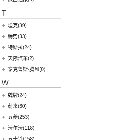
T70 EV
(1)
T70
(120)
T
EV80
(11)
坦克(39)
EG10
(2)
长城汽车
(39)
腾势(33)
G50
(18)
(0)
坦克800
腾势
(33)
EV90
(21)
特斯拉(24)
(1)
坦克500新能源
(9)
腾势D9 DM-i
MIFA 9
(29)
特斯拉中国
(13)
天际汽车(2)
(4)
坦克400新能源
(10)
腾势N7
EUNIQ 5
(9)
Model Y
(6)
天际汽车
(2)
泰克鲁斯·腾风(0)
(3)
坦克700
(6)
腾势D9 EV
T60
(9)
Model 3
(7)
(0)
天际ME-S
泰克鲁斯·腾风
(0)
W
(13)
坦克300
(8)
腾势X
T90 EV
(2)
进口特斯拉
(11)
(2)
天际ME7
GT96 TREV
(0)
(18)
坦克500
V80
(212)
魏牌(24)
Cybertruck
(3)
(0)
天际ME5
EV30
(19)
Roadster
(0)
长城汽车
(24)
蔚来(60)
G90
(27)
Model S
(4)
(3)
玛奇朵DHT
蔚来汽车
(60)
五菱(253)
V90
(122)
Model X
(4)
(7)
摩卡
(6)
蔚来ET5
上汽通用五菱
(230)
沃尔沃(118)
D60
(12)
(4)
拿铁DHT
(12)
蔚来ES6
(14)
荣光S
沃尔沃亚太
(83)
五十铃(158)