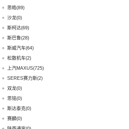
(2)
轩逸·纯电
(8)
荣威i6 MAX新能源
(7)
瑞虎3
(9)
smart精灵#1
广汽三菱
(27)
思皓(89)
(6)
劲客
(3)
荣威Ei5
(14)
艾瑞泽8
(13)
欧蓝德
江淮大众
(2)
沙龙(0)
(6)
天籁
(3)
鲸
(23)
瑞虎8 PLUS
(7)
奕歌
(2)
思皓E20X
沙龙汽车
(0)
斯柯达(69)
(6)
途达
(14)
荣威i5
(13)
瑞虎5x
(2)
祺智EV
江汽集团
(87)
(0)
机甲龙
上汽斯柯达
(69)
斯巴鲁(28)
(15)
奇骏
(4)
荣威D5X DMH
(7)
风云A8
(4)
劲炫
(3)
思皓X4
(9)
速派
(14)
ARIYA艾睿雅
斯巴鲁
(28)
斯威汽车(64)
(5)
荣威RX5 MAX
(1)
阿图柯
(5)
思皓E40X
(6)
柯珞克
(2)
新蓝鸟
(11)
森林人
(3)
荣威ei6
华晨鑫源
(64)
松散机车(2)
(4)
思皓X7
(7)
柯米克
郑州日产
(51)
(3)
力狮
(5)
荣威iMAX8 EV
(12)
斯威G01
松散机车
(2)
上汽MAXUS(725)
(5)
思皓E50A
(17)
明锐
(38)
纳瓦拉
(4)
斯巴鲁BRZ
(3)
荣威RX3
(5)
斯威X3
(1)
SS SUMMER 夏天
上汽大通
(725)
SERES赛力斯(2)
(3)
爱跑
(5)
柯米克GT
(5)
锐骐7虎啸
(6)
傲虎
(4)
荣威i6 MAX
(11)
斯威X7
(1)
SS DOLPHIN 海豚
G20
(23)
(9)
思皓A5
金康赛力斯
(2)
双龙(0)
(8)
柯迪亚克GT
(6)
途达
(4)
斯巴鲁XV
(3)
荣威ei6 MAX
(4)
钢铁侠
EUNIQ 6
(8)
(10)
思皓QX
(2)
赛力斯SF5
(4)
昕锐
思铭(0)
(2)
奇骏·荣耀
(5)
荣威RX5新能源
(2)
斯威X2
EUNIQ 7
(2)
(8)
思皓E10X
SF7
(0)
(4)
昕动
进口日产
(4)
斯达泰克(0)
(29)
斯威G05
FCV80
(1)
(7)
思皓曜
(9)
柯迪亚克
(0)
日产Ariya
(1)
斯威G01 EV
赛麟(0)
T90
(37)
(33)
思皓X8
(4)
途乐
陕西通家(0)