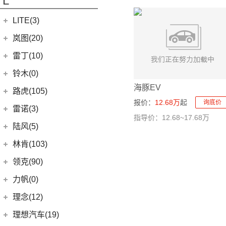
L
LITE(3)
北汽新能源
(3)
岚图(20)
LITE
(3)
岚图
(20)
雷丁(10)
(6)
岚图梦想家
雷丁
(10)
铃木(0)
(10)
岚图FREE
(2)
海豚EV
雷丁i9
进口铃木
(0)
路虎(105)
(4)
岚图追光
(8)
报价：
12.68万
起
芒果
询底价
(0)
吉姆尼
奇瑞路虎
(28)
雷诺(3)
指导价：12.68~17.68万
(0)
英格尼斯
(0)
揽胜极光L P300e
东风雷诺
(3)
陆风(5)
(11)
发现运动版
(3)
雷诺e诺
陆风汽车
(5)
林肯(103)
(15)
揽胜极光L
进口雷诺
(0)
(5)
陆风荣曜
长安林肯
(60)
领克(90)
(2)
发现运动版P300e
Espace
(0)
(18)
冒险家
领克汽车
(90)
力帆(0)
进口路虎
(77)
(0)
达斯特
(12)
航海家
(6)
领克06 PHEV
重庆力帆
(0)
理念(12)
(1)
卫士P400e
(2)
冒险家PHEV
(6)
领克02
(0)
乐途
理念汽车
(12)
理想汽车(19)
(0)
揽胜极光(进口)
(13)
林肯Z
(13)
领克03