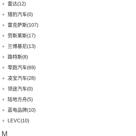
(12)
广汽本田VE-1
(2)
揽胜运动版新能源
理想汽车
(19)
雷达(12)
(15)
飞行家
(12)
领克01
(17)
揽胜
(6)
理想L9
雷达汽车
(12)
猎豹汽车(0)
林肯(进口)
(43)
(6)
领克09
(16)
发现
(6)
理想L8
(12)
雷达RD6
猎豹汽车
(0)
MKZ
(11)
雷克萨斯(107)
(3)
领克01新能源
(11)
揽胜星脉
(1)
理想MEGA
(0)
猎豹Coupe
(5)
航海家(进口)
雷克萨斯
(107)
(14)
领克09 PHEV
劳斯莱斯(17)
(1)
揽胜P400e
(6)
理想L7
(0)
缤歌
MKC
(5)
(0)
(16)
领克ZERO
雷克萨斯RX
劳斯莱斯
(17)
兰博基尼(13)
(20)
卫士
(0)
猎豹CT7
(1)
飞行家PHEV
(8)
(5)
领克06
雷克萨斯LC
(5)
古思特
兰博基尼
(13)
路特斯(8)
(9)
揽胜运动版
(14)
领航员
(4)
(2)
领克02 Hatchback
雷克萨斯UX新能源
(2)
魅影
Huracan
(5)
路特斯
(8)
零跑汽车(69)
(7)
大陆
(6)
(2)
领克03 PHEV
雷克萨斯CT
(6)
库里南
Urus
(3)
ELETRE
(4)
零跑汽车
(69)
凌宝汽车(28)
(9)
(23)
领克05
雷克萨斯NX
(0)
浮影
Aventador
(5)
EMIRA
(2)
(14)
零跑T03
吉麦新能源
(28)
领途汽车(0)
(21)
(2)
领克02 PHEV
雷克萨斯ES
(2)
幻影
Evija
(1)
(6)
零跑S01
(17)
凌宝BOX
(3)
(5)
领克07
雷克萨斯LM
陆地方舟(5)
(2)
曜影
Evora
(1)
(26)
零跑C11
(4)
凌宝uni
(14)
(2)
领克05 PHEV
雷克萨斯LS
陆地方舟
(5)
蓝电品牌(10)
(23)
零跑C01
(7)
凌宝COCO
(15)
雷克萨斯UX
(5)
威途X35
蓝电品牌
(10)
LEVC(10)
(8)
蓝电E5
LEVC
(10)
M