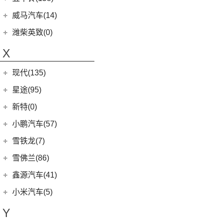
(6)
领地
(0)
圆梦
(1)
蔚来ET9
(6)
五菱佳辰
(13)
沃尔沃XC60 E驱混动
江西五十铃
(158)
威马汽车(14)
D90 Pro
(16)
(2)
玛奇朵DHT-PHEV
(11)
蔚来EC6
(6)
五菱星光
(8)
沃尔沃S60
(44)
经典瑞迈
G10
(18)
威马汽车
(14)
潍柴英致(0)
(4)
拿铁DHT-PHEV
(0)
蔚来EP9
(6)
宏光S3
(8)
沃尔沃S90 E驱混动
D-MAX
(14)
(3)
威马EX6
(4)
摩卡新能源
X
(18)
蔚来ES8
(9)
荣光
(9)
沃尔沃C40纯电
(57)
铃拓
(3)
威马EX5
(12)
蔚来ET7
(2)
缤果PLUS
(13)
沃尔沃S90
现代(135)
(16)
瑞迈S
(4)
威马E.5
(7)
五菱星驰
(7)
沃尔沃XC40
(27)
mu-X牧游侠
北京现代
(129)
星途(95)
(4)
威马W6
(3)
荣光V
(8)
沃尔沃S60 E驱混动
(3)
昂希诺 纯电动
(0)
威马M7
星途
(95)
新特(0)
(17)
宏光PLUS
(4)
沃尔沃EX30
(11)
胜达
(6)
星纪元 ES
小鹏汽车(57)
(9)
凯捷
(6)
沃尔沃XC40纯电
(2)
EO 羿欧
(14)
星途追风
小鹏汽车
(57)
雪铁龙(7)
(8)
五菱Air ev晴空
(7)
沃尔沃XC60
(4)
悦纳
(7)
星途瑶光C-DM
(4)
小鹏汽车X9
(8)
荣光EV
东风雪铁龙
(7)
雪佛兰(86)
(0)
沃尔沃EX90
(7)
瑞纳
(17)
星途瑶光
(9)
小鹏汽车G3i
(3)
之光小卡
(4)
凡尔赛C5 X
进口沃尔沃
(35)
上汽通用雪佛兰
(86)
鑫源汽车(41)
(4)
昂希诺
(22)
星途揽月
(11)
小鹏汽车G9
(7)
宏光
(1)
天逸BEYOND PHEV
(3)
(3)
沃尔沃XC90 E驱混动
科沃兹
华晨鑫源
(37)
(3)
领动 PHEV
小米汽车(5)
(3)
星途追风C-DM
(23)
小鹏汽车P7
(18)
荣光小卡
(2)
天逸BEYOND
(8)
沃尔沃V60
(6)
科鲁泽
(6)
(6)
库斯途
鑫源X30
小米汽车
(5)
(18)
星途凌云
Y
(10)
小鹏汽车P5
(9)
缤果
(6)
沃尔沃V90
(13)