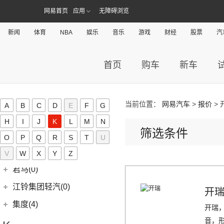
(16)
几何A
ZEEKR 009
(11)
(14)
捷豹XFL
(11)
捷达VA3
奇瑞汽车
(257)
江淮(406)
网易首页
(5)
应用
无障碍浏览
牧马人4xe
(2)
博瑞ePro
(15)
几何C
(9)
极氪007
(11)
捷豹XEL
(7)
捷达VS5
(20)
捷途X70 PRO
(6)
大切诺基(进口)
江淮汽车
(406)
(5)
帝豪EV Pro
奇点(0)
新闻
体育
NBA
娱乐
音乐
游戏
财经
股票
汽
进口捷豹
(22)
(19)
捷达VS7
(31)
捷途X70
(7)
牧马人
(3)
(10)
帝豪S
瑞风S4
奇点汽车
(0)
金杯(158)
(3)
捷豹I-PACE
(15)
捷途大圣
(1)
角斗士
(98)
(9)
星越L 雷神Hi·P
星锐
(0)
奇点iC3
华晨雷诺
(94)
捷尼赛思(39)
首页
购车
新车
(11)
捷豹F-PACE
(5)
捷途大圣i-DM
(1)
(4)
星越ePro
瑞风M5
(0)
奇点iS6
(8)
金杯快运
捷尼赛思
(39)
江铃(261)
(8)
捷豹F-TYPE
(53)
捷途X90 PLUS
(5)
(4)
远景X6
江淮iEV7L
(11)
大海狮
(12)
捷尼赛思GV80
江铃汽车
(261)
江铃集团新能源(30)
(3)
捷途X70 Coupe
(6)
(6)
豪越L
瑞风S7
当前位置：
网易汽车
>
报价
> 
A
B
C
D
E
F
G
(0)
领坤EV
(4)
捷尼赛思G80
(34)
大道
江铃集团新能源
(10)
(0)
捷途自由者
九龙(34)
(64)
(5)
吉利ICON
帅铃T6
H
I
J
K
L
M
N
(31)
阁瑞斯
(4)
捷尼赛思GV60
(16)
域虎3
(18)
(4)
筛选条件
捷途X90
易至EX5
九龙汽车
(34)
(12)
(5)
缤瑞COOL
江淮iEV6E
金龙(70)
O
P
Q
R
S
T
U
(3)
新海狮
(2)
捷尼赛思纯电G80
(8)
域虎5
(6)
(6)
捷途X70 C-DM
易至EV3
(10)
(8)
(2)
博越L
江淮V7
九龙A5S
金龙客车
(70)
吉利银河(24)
(21)
V
W
海狮王
X
Y
Z
(17)
捷尼赛思G70
(30)
域虎9
(2)
捷途X70S EV
雷诺 江铃集团
(20)
(2)
(9)
(3)
博瑞
江淮iEVS4
九龙A4
(24)
凯锐浩克
吉利银河
(24)
(4)
金杯F50
君马(0)
(10)
特顺EV
(14)
捷途X70S
(20)
羿
(3)
(4)
(6)
嘉际
嘉悦X4
艾菲
(24)
凯歌
(7)
(16)
金杯海狮
银河E8
江铃集团轻汽(0)
(40)
宝典
(14)
开
捷途X70M
(10)
(5)
(7)
豪越
嘉悦X7
九龙A6
(2)
凯特
(6)
银河E5
绵阳金杯
(10)
(48)
特顺
集度(4)
(6)
捷途X95
开瑞，
(17)
(12)
(4)
博越
江淮iC5
九龙A5
(20)
金威
(6)
银河L6
(2)
金典
(58)
域虎7
集度汽车
(4)
(8)
音，
山海L9
(2)
(4)
缤越ePro
江淮iEVA50