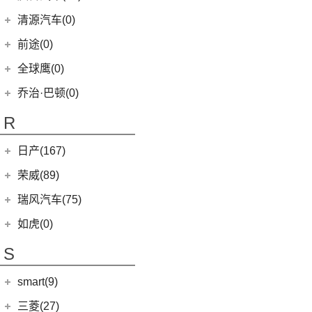
(5)
智跑
(16)
瑞虎7
(1)
艾瑞泽5e
庆铃汽车
(24)
清源汽车(0)
(13)
起亚K3
(27)
瑞虎3x
(3)
瑞虎3xe
(24)
TAGA达咖H
清源汽车
(0)
前途(0)
(6)
奕跑
(6)
风云T9
(3)
大蚂蚁
(0)
清源尊者
全球鹰(0)
(2)
起亚K3 PHEV
(7)
艾瑞泽5 GT
(16)
QQ冰淇淋
(0)
清源小尊
(4)
嘉华
乔治·巴顿(0)
(35)
瑞虎8
(10)
小蚂蚁
(4)
K5凯酷
(14)
欧萌达
R
(10)
艾瑞泽e
KX CROSS
(2)
(5)
艾瑞泽5
(4)
瑞虎e
日产(167)
(1)
起亚KX3 EV
(7)
瑞虎8 L
eQ7
(3)
东风日产
(112)
荣威(89)
(4)
起亚K3 EV
(14)
瑞虎8 PRO
(3)
楼兰
(2)
起亚K5 PHEV
上汽集团
(89)
瑞风汽车(75)
(24)
瑞虎7 PLUS
(12)
逍客
(4)
凯绅
(2)
龙猫
(4)
艾瑞泽GX
江汽集团
(75)
如虎(0)
(7)
骐达
(2)
焕驰
(12)
荣威RX5
(24)
艾瑞泽5 PLUS
(12)
瑞风L6 MAX
S
(5)
日产N7
(5)
起亚KX5
(9)
荣威iMAX8
(6)
瑞虎8 PLUS鲲鹏e+
(3)
瑞风L5
(9)
探陆
(5)
KX3傲跑
smart(9)
(5)
荣威RX9
(7)
瑞虎7 PLUS新能源
(51)
瑞风M3
(25)
轩逸
(1)
科莱威CLEVER
(17)
smart
(9)
探索06
三菱(27)
(9)
瑞风M4