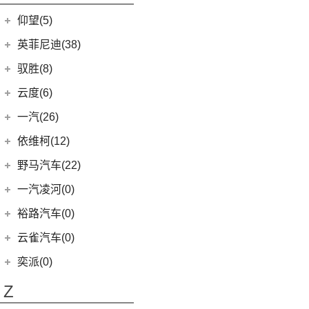
开拓者
(19)
(3)
索纳塔PHEV
金海狮
(5)
(8)
星纪元 ET
小米SU7
(6)
五菱征程
(18)
仰望(5)
沃尔沃XC90
(7)
星迈罗
(17)
(12)
途胜L
鑫源X30L
(24)
荣光新卡
(9)
畅巡
仰望
(5)
英菲尼迪(38)
(5)
全新一代 名图
鑫源新能源
(4)
(2)
五菱龙卡
(5)
沃兰多
(3)
仰望U8
(6)
MUFASA 沐飒
(2)
东风英菲尼迪
(34)
好运1号
驭胜(8)
(2)
星云
(8)
创酷
(1)
仰望U9
(10)
现代ix35
(2)
QX50
(11)
新海狮EV
江铃汽车
(8)
云度(6)
(6)
宏光V
(11)
探界者
(1)
仰望U7
(5)
领动
Q50L
(11)
(8)
驭胜S350
云度
(6)
一汽(26)
(26)
宏光MINIEV
(6)
创界
(4)
现代ix25
QX60
(12)
(4)
云度π3
(12)
一汽吉林
(6)
五菱之光
依维柯(12)
(14)
迈锐宝XL
(3)
名图 纯电动
进口英菲尼迪
(4)
(1)
云度V01L
(5)
五菱星光S
(4)
森雅R8
南京依维柯
(12)
野马汽车(22)
(4)
探界者Plus
(3)
菲斯塔 纯电动
QX55
(4)
(0)
云度π7
(7)
五菱星辰
(2)
森雅鸿雁
(12)
Daily欧胜
野马汽车
(22)
一汽凌河(0)
(15)
伊兰特
(1)
云度π1
(6)
五菱NanoEV
一汽红塔
(20)
(5)
斯派卡
(11)
索纳塔
裕路汽车(0)
(2)
五菱征途
(20)
蓝舰T340
(1)
野马EC60
(4)
悦动
云雀汽车(0)
五菱工业
(23)
(14)
博骏
(3)
菲斯塔
奕派(0)
(23)
五菱EV50
(2)
斯派卡EV
进口现代
(6)
Z
(6)
帕里斯帝