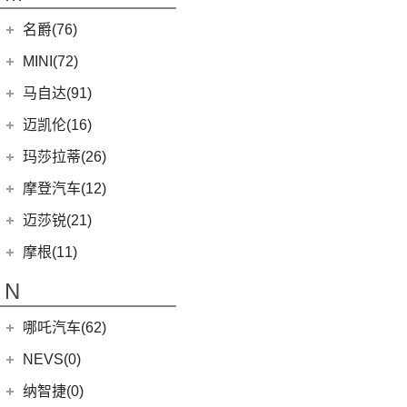
(2)
蓝电E5 PLUS
L380
(4)
名爵(76)
LEVC TX
(6)
上汽集团
(76)
MINI(72)
Cyberster
(4)
MINI
(67)
马自达(91)
(3)
MG5天蝎座
MINI 5-DOOR
(10)
长安马自达
(77)
迈凯伦(16)
MG MULAN
(7)
MINI 3-DOOR
(25)
(20)
马自达3 昂克赛拉
迈凯伦
(16)
玛莎拉蒂(26)
MG ONE
(11)
MINI CLUBMAN
(11)
(0)
马自达EZ-6
(0)
塞纳
玛莎拉蒂
(26)
摩登汽车(12)
(2)
名爵5
MINI COUNTRYMAN
(15)
(11)
马自达CX-50行也
(2)
迈凯伦570S
Ghibli
(5)
摩登汽车
(12)
迈莎锐(21)
(5)
名爵6新能源
MINI CABRIO
(6)
(23)
马自达CX-5
(1)
迈凯伦540C
(5)
总裁
Modern in
(12)
迈莎锐
(21)
(3)
MG领航新能源
摩根(11)
MINI JCW
(5)
(4)
马自达CX-8
(1)
迈凯伦765LT
MC20
(5)
(7)
(1)
名爵6
迈莎锐Urus
摩根
(11)
MINI JCW
(2)
N
(19)
马自达CX-30
(2)
迈凯伦600LT
Levante
(6)
MG7
(6)
(1)
迈莎锐Cayenne
3-Wheeler
(2)
MINI JCW CLUBMAN
(1)
一汽马自达
(14)
(3)
迈凯伦GT
Grecale
(5)
哪吒汽车(62)
(3)
(15)
名爵eHS
迈莎锐MV600
(1)
摩根4-4
MINI JCW COUNTRYMAN
(2)
(8)
马自达CX-4
(2)
迈凯伦720S
合众新能源
(62)
NEVS(0)
(4)
(3)
名爵ZS
迈莎锐G级
(2)
摩根Aero
(6)
阿特兹
Artura
(4)
(9)
哪吒S
(4)
(1)
名爵EZS
迈莎锐揽胜
国能汽车
(0)
纳智捷(0)
(1)
摩根Plus 8
(1)
迈凯伦570GT