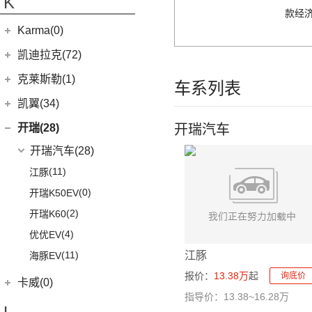
K
(5)
银河L7
(8)
大力神K5
(7)
域虎EV
款经济
ROBO-01
(4)
(3)
捷途山海T2
(4)
(11)
博越X
嘉悦A5
华晨鑫源
(54)
Karma(0)
(10)
福顺
(7)
(0)
捷途旅行者
集度SIMUCar
(13)
(2)
星瑞
江淮IEV7S
(12)
新海狮
Karma
(0)
凯迪拉克(72)
(12)
捷途X90 PRO
(5)
(102)
远景
帅铃T8
(15)
新海狮S
Revero GT
(0)
上汽通用凯迪拉克
(72)
克莱斯勒(1)
(40)
捷途X70 PLUS
(66)
(5)
帝豪GSe
悍途
车系列表
(27)
小海狮
(11)
凯迪拉克XT6
进口克莱斯勒
(1)
凯翼(34)
(3)
远景X3
(9)
凯迪拉克XT4
(1)
大捷龙PHEV
(11)
缤越
凯翼
(34)
开瑞(28)
开瑞汽车
(15)
凯迪拉克XT5
(13)
星越L
(4)
凯翼V7
开瑞汽车
(28)
(13)
凯迪拉克CT5
(6)
博越PRO
(3)
凯翼E5 EV
(11)
江豚
(5)
LYRIQ锐歌
(11)
帝豪
(3)
凯翼X5
(0)
开瑞K50EV
(4)
凯迪拉克GT4
(2)
帝豪L雷神HiP
(4)
凯翼X3
(2)
开瑞K60
(8)
凯迪拉克CT6
(7)
炫界Pro EV
(4)
优优EV
(7)
凯迪拉克CT4
(9)
轩度
(11)
江豚
海豚EV
(4)
炫界
报价：
13.38万
起
询底价
卡威(0)
指导价：13.38~16.28万