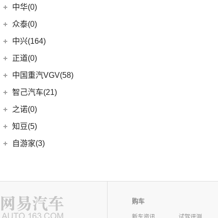
中华(0)
众泰(0)
众泰汽车
(0)
中兴(164)
(0)
众泰TS5
中兴汽车
(164)
正道(0)
(95)
领主
正道
(0)
中国重汽VGV(58)
(14)
小老虎
(0)
正道K350
中国重汽VGV
(58)
智己汽车(21)
(55)
威虎
(0)
正道H500
VGV U70
(18)
智己汽车
(21)
之诺(0)
(0)
正道K750
VGV U70Pro
(14)
(9)
智己LS6
知豆(5)
(0)
正道H600
VGV U75PLUS
(26)
(2)
智己LS7
知豆电动车
(5)
自游家(3)
(0)
正道GT
(5)
智己L7
(5)
知豆彩虹
大乘汽车
(3)
(0)
正道K550
(5)
智己L6
(3)
自游家NV
购车
新车资讯
试驾评测