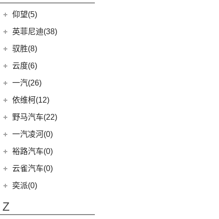
开拓者
(19)
(3)
索纳塔PHEV
金海狮
(5)
(3)
星途追风C-DM
小米SU7
(9)
缤果
(18)
仰望(5)
沃尔沃XC90
(9)
畅巡
(17)
(12)
途胜L
鑫源X30L
(24)
荣光新卡
(7)
星迈罗
仰望
(5)
英菲尼迪(38)
(5)
全新一代 名图
鑫源新能源
(4)
(2)
五菱龙卡
(5)
沃兰多
(3)
仰望U8
(6)
MUFASA 沐飒
(2)
东风英菲尼迪
(34)
好运1号
驭胜(8)
(2)
星云
(8)
创酷
(1)
仰望U9
(5)
领动
(2)
QX50
(11)
新海狮EV
江铃汽车
(8)
云度(6)
(6)
宏光V
(11)
探界者
(1)
仰望U7
(10)
现代ix35
Q50L
(11)
(8)
驭胜S350
云度
(6)
一汽(26)
(26)
宏光MINIEV
(6)
创界
(4)
现代ix25
QX60
(12)
(4)
云度π3
(12)
一汽吉林
(6)
五菱之光
依维柯(12)
(14)
迈锐宝XL
(3)
名图 纯电动
进口英菲尼迪
(4)
(1)
云度V01L
(7)
五菱星辰
(4)
森雅R8
南京依维柯
(12)
野马汽车(22)
(4)
探界者Plus
(3)
菲斯塔 纯电动
QX55
(4)
(1)
云度π1
(5)
五菱星光S
(2)
森雅鸿雁
(12)
Daily欧胜
野马汽车
(22)
一汽凌河(0)
(15)
伊兰特
(0)
云度π7
(6)
五菱NanoEV
一汽红塔
(20)
(5)
斯派卡
(11)
索纳塔
裕路汽车(0)
(2)
五菱征途
(20)
蓝舰T340
(1)
野马EC60
(4)
悦动
云雀汽车(0)
五菱工业
(23)
(14)
博骏
(3)
菲斯塔
奕派(0)
(23)
五菱EV50
(2)
斯派卡EV
进口现代
(6)
Z
(6)
帕里斯帝