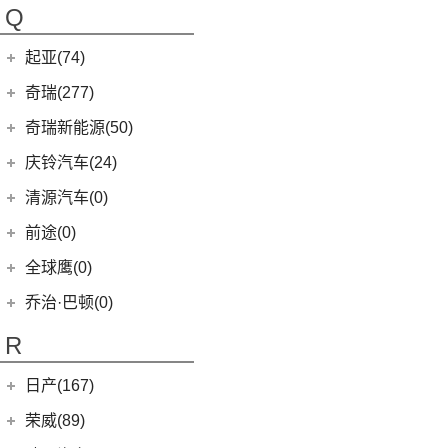
Polestar 1
(1)
(0)
朋克猫
朋克汽车
(10)
Q
Precept
(0)
(0)
樱桃猫
(5)
朋克美美
起亚(74)
Polestar 4
(6)
(7)
闪电猫
(1)
朋克啦啦
起亚
(74)
Polestar 2
(6)
奇瑞(277)
(4)
朋克多多
(11)
狮铂拓界
Polestar 3
(2)
奇瑞汽车
(277)
奇瑞新能源(50)
(4)
福瑞迪
(0)
奇瑞TJ-1
奇瑞新能源
(50)
庆铃汽车(24)
(5)
智跑
(16)
瑞虎7
(1)
艾瑞泽5e
庆铃汽车
(24)
清源汽车(0)
(13)
起亚K3
(27)
瑞虎3x
(3)
瑞虎3xe
(24)
TAGA达咖H
清源汽车
(0)
前途(0)
(6)
奕跑
(6)
风云T9
(3)
大蚂蚁
(0)
清源尊者
全球鹰(0)
(4)
嘉华
(7)
艾瑞泽5 GT
(16)
QQ冰淇淋
(0)
清源小尊
(4)
K5凯酷
乔治·巴顿(0)
(35)
瑞虎8
(10)
小蚂蚁
KX CROSS
(2)
(14)
欧萌达
R
(10)
艾瑞泽e
(2)
起亚K3 PHEV
(5)
艾瑞泽5
(4)
瑞虎e
日产(167)
(1)
起亚KX3 EV
(14)
瑞虎8 PRO
eQ7
(3)
东风日产
(112)
荣威(89)
(4)
起亚K3 EV
(7)
瑞虎8 L