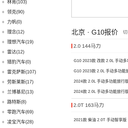
雷诺e诺
陆风汽车
(5)
林肯(103)
(15)
揽胜极光L
进口雷诺
(0)
(5)
陆风荣曜
长安林肯
(60)
领克(90)
(2)
发现运动版P300e
Espace
(0)
(18)
冒险家
领克汽车
(90)
力帆(0)
进口路虎
(77)
(0)
达斯特
(12)
航海家
(13)
领克03
北京 · G10报价
重庆力帆
(0)
理念(12)
切
(1)
卫士P400e
(2)
冒险家PHEV
(12)
领克01
(0)
乐途
理念汽车
(12)
理想汽车(19)
(0)
揽胜极光(进口)
(13)
2.0 144马力
林肯Z
(6)
领克06 PHEV
(12)
广汽本田VE-1
(2)
揽胜运动版新能源
理想汽车
(19)
雷达(12)
(15)
飞行家
(6)
领克02
(17)
揽胜
(6)
理想L9
G10 2023款 改款 2.0L 手
雷达汽车
(12)
猎豹汽车(0)
林肯(进口)
(43)
(3)
领克01新能源
(16)
7座
发现
(6)
理想L8
(12)
雷达RD6
G10 2023款 2.0L 手动多功
猎豹汽车
(0)
MKZ
(11)
雷克萨斯(107)
(6)
领克09
(11)
揽胜星脉
(1)
理想MEGA
座
(0)
猎豹Coupe
(5)
航海家(进口)
雷克萨斯
(107)
(14)
2024款 2.0L 手动多功能旅行版
领克09 PHEV
劳斯莱斯(17)
(1)
揽胜P400e
(6)
理想L7
(0)
缤歌
MKC
(5)
(8)
(16)
领克06
雷克萨斯RX
劳斯莱斯
(17)
2024款 2.0L 手动多功能旅行版
兰博基尼(13)
(20)
卫士
(0)
猎豹CT7
(1)
飞行家PHEV
(0)
(5)
领克ZERO
雷克萨斯LC
(5)
古思特
兰博基尼
(13)
路特斯(8)
(9)
揽胜运动版
2.0T 163马力
(14)
领航员
(4)
(2)
领克02 Hatchback
雷克萨斯UX新能源
(2)
魅影
Huracan
(5)
路特斯
(8)
零跑汽车(69)
(7)
大陆
(6)
(2)
领克03 PHEV
雷克萨斯CT
(6)
库里南
Urus
(3)
ELETRE
(4)
2021款 柴油 2.0T 手动智享版
零跑汽车
(69)
凌宝汽车(28)
(9)
(23)
领克05
雷克萨斯NX
(0)
浮影
Aventador
(5)