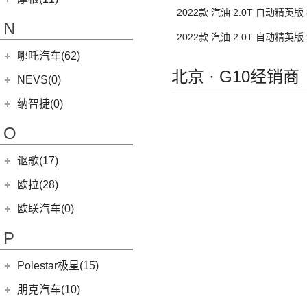
MINI JCW
(5)
(4)
马自达CX-8
(1)
迈凯伦765LT
MC20
(5)
2022款 汽油 2.0T 自动精英版
MG7
(6)
(1)
迈莎锐Urus
摩根
(11)
MINI JCW
(2)
N
(19)
马自达CX-30
(3)
迈凯伦GT
Levante
(6)
2022款 汽油 2.0T 自动精英版
(7)
(1)
名爵6
迈莎锐Cayenne
3-Wheeler
(2)
MINI JCW CLUBMAN
(1)
一汽马自达
(14)
(2)
迈凯伦600LT
Grecale
(5)
哪吒汽车(62)
(3)
(15)
名爵eHS
迈莎锐MV600
(1)
摩根4-4
MINI JCW COUNTRYMAN
(2)
(8)
马自达CX-4
(2)
迈凯伦720S
北京 · G10经销商
合众新能源
(62)
NEVS(0)
(4)
(3)
名爵ZS
迈莎锐G级
(2)
摩根Aero
(6)
阿特兹
Artura
(4)
(9)
哪吒S
(4)
(1)
名爵EZS
迈莎锐揽胜
国能汽车
(0)
纳智捷(0)
(2)
摩根Roadster
(1)
迈凯伦570GT
(4)
哪吒AYA
(10)
名爵HS
NEVS 9-3
(0)
(1)
摩根Plus 8
O
(22)
哪吒U
(7)
MG领航
NEVS 9-3X
(0)
(1)
摩根Aero 8
讴歌(17)
(9)
哪吒V
(2)
摩根Plus 4
(0)
哪吒GT
广汽讴歌
(17)
欧拉(28)
(9)
哪吒L
(8)
讴歌RDX
欧拉
(28)
欧联汽车(0)
(9)
哪吒X
(9)
讴歌CDX
(5)
欧拉5
P
(3)
芭蕾猫
Polestar极星(15)
(8)
好猫
Polestar
(15)
朋克汽车(10)
(5)
好猫GT