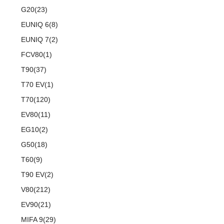
(5)
柯米克GT
(5)
锐骐7虎啸
(4)
斯巴鲁XV
(3)
荣威ei6 MAX
(11)
斯威X7
(1)
SS DOLPHIN 海豚
G20
(23)
(9)
思皓A5
(8)
柯迪亚克GT
(6)
途达
(6)
傲虎
(4)
荣威i6 MAX
(4)
钢铁侠
EUNIQ 6
(8)
(10)
思皓QX
(4)
昕锐
(2)
奇骏·荣耀
(5)
荣威RX5新能源
(2)
斯威X2
EUNIQ 7
(2)
(7)
思皓曜
(4)
昕动
进口日产
(4)
(29)
斯威G05
FCV80
(1)
(8)
思皓E10X
(9)
柯迪亚克
(0)
日产Ariya
(1)
斯威G01 EV
T90
(37)
(33)
思皓X8
(4)
途乐
T70 EV
(1)
T70
(120)
EV80
(11)
EG10
(2)
G50
(18)
T60
(9)
T90 EV
(2)
V80
(212)
EV90
(21)
MIFA 9
(29)