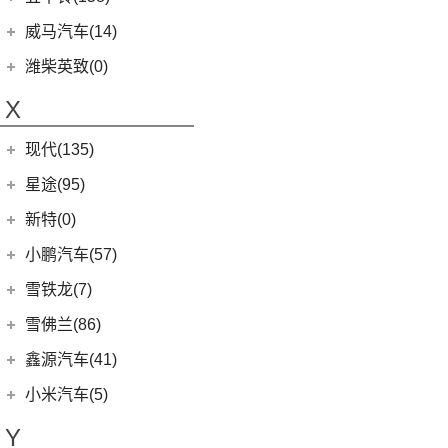
(4)
摩卡新能源
(1)
蔚来ET9
(6)
五菱佳辰
(13)
沃尔沃XC60 E驱混动
江西五十铃
(158)
威马汽车(14)
(0)
圆梦
(11)
蔚来EC6
(6)
五菱星光
(8)
沃尔沃S60
(44)
经典瑞迈
威马汽车
(14)
潍柴英致(0)
(2)
玛奇朵DHT-PHEV
(0)
蔚来EP9
(6)
宏光S3
(8)
沃尔沃S90 E驱混动
D-MAX
(14)
(3)
威马EX6
(4)
拿铁DHT-PHEV
X
(18)
蔚来ES8
(9)
荣光
(9)
沃尔沃C40纯电
(57)
铃拓
(3)
威马EX5
(12)
蔚来ET7
(2)
缤果PLUS
(13)
沃尔沃S90
现代(135)
(16)
瑞迈S
(4)
威马E.5
(7)
五菱星驰
(7)
沃尔沃XC40
(27)
mu-X牧游侠
北京现代
(129)
星途(95)
(4)
威马W6
(9)
凯捷
(4)
沃尔沃EX30
(2)
EO 羿欧
(0)
威马M7
星途
(95)
新特(0)
(17)
宏光PLUS
(8)
沃尔沃S60 E驱混动
(3)
昂希诺 纯电动
(6)
星纪元 ES
小鹏汽车(57)
(3)
荣光V
(0)
沃尔沃EX90
(11)
胜达
(14)
星途追风
小鹏汽车
(57)
雪铁龙(7)
(8)
五菱Air ev晴空
(6)
沃尔沃XC40纯电
(4)
悦纳
(7)
星途瑶光C-DM
(4)
小鹏汽车X9
(8)
荣光EV
东风雪铁龙
(7)
雪佛兰(86)
(7)
沃尔沃XC60
(3)
领动 PHEV
(17)
星途瑶光
(9)
小鹏汽车G3i
(3)
之光小卡
(4)
凡尔赛C5 X
进口沃尔沃
(35)
上汽通用雪佛兰
(86)
鑫源汽车(41)
(7)
瑞纳
(18)
星途凌云
(11)
小鹏汽车G9
(7)
宏光
(1)
天逸BEYOND PHEV
(3)
(6)
沃尔沃XC90 E驱混动
科鲁泽
华晨鑫源
(37)
(4)
昂希诺
小米汽车(5)
(22)
星途揽月
(23)
小鹏汽车P7
(18)
荣光小卡
(2)
天逸BEYOND
(8)
沃尔沃V60
(3)
科沃兹
(6)
(6)
库斯途
鑫源X30
小米汽车
(5)
(8)
星纪元 ET
Y
(10)
小鹏汽车P5
(6)
五菱征程
(6)
沃尔沃V90
(13)