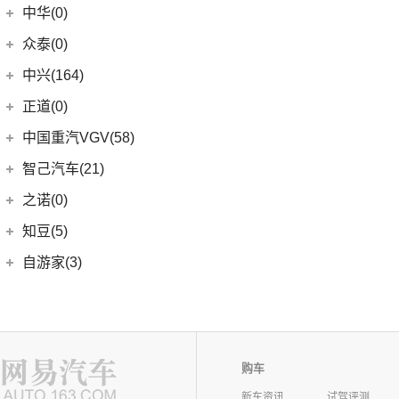
中华(0)
众泰(0)
众泰汽车
(0)
中兴(164)
(0)
众泰TS5
中兴汽车
(164)
正道(0)
(95)
领主
正道
(0)
中国重汽VGV(58)
(14)
小老虎
(0)
正道K350
中国重汽VGV
(58)
智己汽车(21)
(55)
威虎
(0)
正道H500
VGV U70
(18)
智己汽车
(21)
之诺(0)
(0)
正道K750
VGV U70Pro
(14)
(9)
智己LS6
知豆(5)
(0)
正道H600
VGV U75PLUS
(26)
(2)
智己LS7
知豆电动车
(5)
自游家(3)
(0)
正道GT
(5)
智己L7
(5)
知豆彩虹
大乘汽车
(3)
(0)
正道K550
(5)
智己L6
(3)
自游家NV
购车
新车资讯
试驾评测