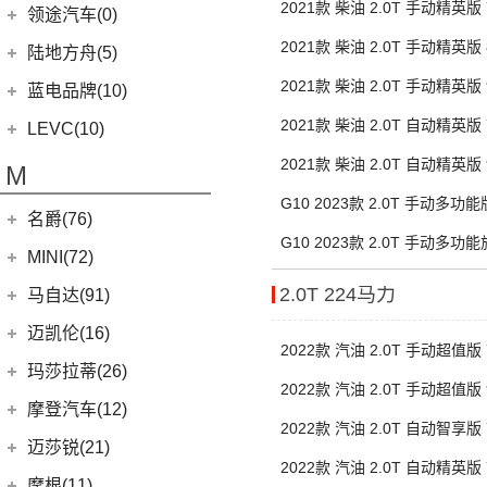
EMIRA
(2)
(14)
零跑T03
2021款 柴油 2.0T 手动精英版
吉麦新能源
(28)
领途汽车(0)
(21)
(2)
领克02 PHEV
雷克萨斯ES
(2)
幻影
Evija
(1)
(6)
零跑S01
(17)
凌宝BOX
2021款 柴油 2.0T 手动精英版
(5)
(2)
领克05 PHEV
雷克萨斯LM
陆地方舟(5)
(2)
曜影
Evora
(1)
(26)
零跑C11
(4)
凌宝uni
(3)
(14)
领克07
雷克萨斯LS
2021款 柴油 2.0T 手动精英版
陆地方舟
(5)
蓝电品牌(10)
(23)
零跑C01
(7)
凌宝COCO
(15)
雷克萨斯UX
(5)
威途X35
2021款 柴油 2.0T 自动精英版
蓝电品牌
(10)
LEVC(10)
(8)
蓝电E5
LEVC
(10)
2021款 柴油 2.0T 自动精英版
M
(2)
蓝电E5 PLUS
L380
(4)
G10 2023款 2.0T 手动多功能版
名爵(76)
LEVC TX
(6)
座
G10 2023款 2.0T 手动多功
上汽集团
(76)
MINI(72)
7/8座
Cyberster
(4)
MINI
(67)
2.0T 224马力
马自达(91)
(3)
MG5天蝎座
MINI 3-DOOR
(25)
长安马自达
(77)
迈凯伦(16)
2022款 汽油 2.0T 手动超值版
MG MULAN
(7)
MINI 5-DOOR
(10)
(20)
马自达3 昂克赛拉
迈凯伦
(16)
玛莎拉蒂(26)
MG ONE
(11)
2022款 汽油 2.0T 手动超值版
MINI CLUBMAN
(11)
(0)
马自达EZ-6
(0)
塞纳
玛莎拉蒂
(26)
摩登汽车(12)
(2)
名爵5
MINI COUNTRYMAN
(15)
(11)
2022款 汽油 2.0T 自动智享版
马自达CX-50行也
(1)
迈凯伦540C
Ghibli
(5)
摩登汽车
(12)
迈莎锐(21)
(5)
名爵6新能源
MINI CABRIO
(6)
(23)
马自达CX-5
(2)
迈凯伦570S
2022款 汽油 2.0T 自动精英版
(5)
总裁
Modern in
(12)
迈莎锐
(21)
(3)
MG领航新能源
摩根(11)