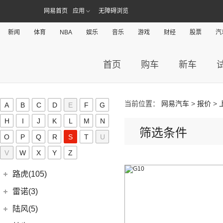
(15)
新海狮S
Revero GT
(0)
上汽通用凯迪拉克
(72)
克莱斯勒(1)
(40)
捷途X70 PLUS
网易首页
应用
无障碍浏览
(5)
(66)
远景
悍途
(27)
小海狮
(11)
凯迪拉克XT6
进口克莱斯勒
(1)
凯翼(34)
(3)
远景X3
新闻
体育
NBA
娱乐
音乐
游戏
财经
股票
汽
(9)
凯迪拉克XT4
(1)
大捷龙PHEV
(11)
缤越
凯翼
(34)
开瑞(28)
(15)
凯迪拉克XT5
(11)
帝豪
(3)
凯翼E5 EV
开瑞汽车
(28)
卡威(0)
首页
购车
新车
(13)
凯迪拉克CT5
(2)
帝豪L雷神HiP
(4)
凯翼V7
(11)
江豚
L
(5)
LYRIQ锐歌
(13)
星越L
(3)
凯翼X5
(0)
开瑞K50EV
(4)
凯迪拉克GT4
(6)
博越PRO
当前位置：
网易汽车
>
报价
>
LITE(3)
(4)
凯翼X3
A
B
C
D
E
F
G
(2)
开瑞K60
(8)
凯迪拉克CT6
(7)
炫界Pro EV
北汽新能源
(3)
H
I
J
K
L
M
N
岚图(20)
(4)
优优EV
(7)
凯迪拉克CT4
筛选条件
(9)
轩度
LITE
(3)
(11)
O
P
海豚EV
Q
R
S
T
U
岚图
(20)
雷丁(10)
(4)
炫界
V
W
X
Y
(6)
Z
岚图梦想家
雷丁
(10)
铃木(0)
(10)
岚图FREE
(2)
雷丁i9
进口铃木
(0)
路虎(105)
(4)
岚图追光
(8)
芒果
(0)
吉姆尼
奇瑞路虎
(28)
雷诺(3)
(0)
英格尼斯
(0)
揽胜极光L P300e
东风雷诺
(3)
陆风(5)
(11)
发现运动版
(3)