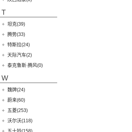
T
坦克(39)
长城汽车
(39)
腾势(33)
(0)
坦克800
腾势
(33)
特斯拉(24)
(1)
坦克500新能源
(9)
腾势D9 DM-i
特斯拉中国
(13)
天际汽车(2)
(4)
坦克400新能源
(10)
腾势N7
Model Y
(6)
天际汽车
(2)
泰克鲁斯·腾风(0)
(3)
坦克700
(6)
腾势D9 EV
Model 3
(7)
(0)
天际ME-S
泰克鲁斯·腾风
(0)
W
(13)
坦克300
(8)
腾势X
进口特斯拉
(11)
(2)
天际ME7
GT96 TREV
(0)
(18)
坦克500
魏牌(24)
Cybertruck
(3)
(0)
天际ME5
Roadster
(0)
长城汽车
(24)
蔚来(60)
Model S
(4)
(3)
玛奇朵DHT
蔚来汽车
(60)
五菱(253)
Model X
(4)
(7)
摩卡
(6)
蔚来ET5
上汽通用五菱
(230)
沃尔沃(118)
(4)
拿铁DHT
(12)
蔚来ES6
(14)
荣光S
沃尔沃亚太
(83)
五十铃(158)