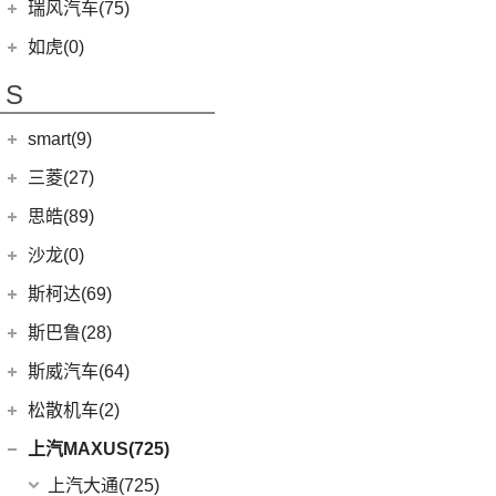
(12)
逍客
(2)
起亚K5 PHEV
上汽集团
(89)
瑞风汽车(75)
(24)
瑞虎7 PLUS
(7)
骐达
(4)
凯绅
(2)
龙猫
(4)
艾瑞泽GX
江汽集团
(75)
如虎(0)
(3)
楼兰
(2)
焕驰
(1)
科莱威CLEVER
(24)
艾瑞泽5 PLUS
(12)
瑞风L6 MAX
S
(5)
日产N7
(5)
KX3傲跑
(12)
荣威RX5
(6)
瑞虎8 PLUS鲲鹏e+
(51)
瑞风M3
(9)
探陆
(5)
起亚KX5
smart(9)
(5)
荣威RX9
(17)
探索06
(3)
瑞风L5
(25)
轩逸
(9)
荣威iMAX8
(7)
smart
(9)
瑞虎7 PLUS新能源
三菱(27)
(9)
瑞风M4
(2)
轩逸·纯电
(8)
荣威i6 MAX新能源
(23)
瑞虎8 PLUS
(9)
smart精灵#1
广汽三菱
(27)
思皓(89)
(6)
劲客
(3)
荣威Ei5
(7)
瑞虎3
(13)
欧蓝德
江淮大众
(2)
沙龙(0)
(6)
天籁
(3)
鲸
(14)
艾瑞泽8
(7)
奕歌
(2)
思皓E20X
沙龙汽车
(0)
斯柯达(69)
(6)
途达
(4)
荣威D5X DMH
(13)
瑞虎5x
(4)
劲炫
江汽集团
(87)
(0)
机甲龙
上汽斯柯达
(69)
斯巴鲁(28)
(15)
奇骏
(14)
荣威i5
(7)
风云A8
(2)
祺智EV
(3)
思皓X4
(7)
柯米克
(14)
ARIYA艾睿雅
斯巴鲁
(28)
斯威汽车(64)
(5)
荣威RX5 MAX
(1)
阿图柯
(5)
思皓E40X
(6)
柯珞克
(2)
新蓝鸟
(11)
森林人
(3)
荣威RX3
华晨鑫源
(64)
松散机车(2)
(4)
思皓X7
(9)
速派
郑州日产
(51)
(3)
力狮
(3)
荣威ei6
(12)
斯威G01
松散机车
(2)
上汽MAXUS(725)
(5)
思皓E50A
(17)
明锐
(38)
纳瓦拉
(4)
斯巴鲁BRZ
(5)
荣威iMAX8 EV
(5)
斯威X3
(1)
SS SUMMER 夏天
上汽大通
(725)
(3)
爱跑