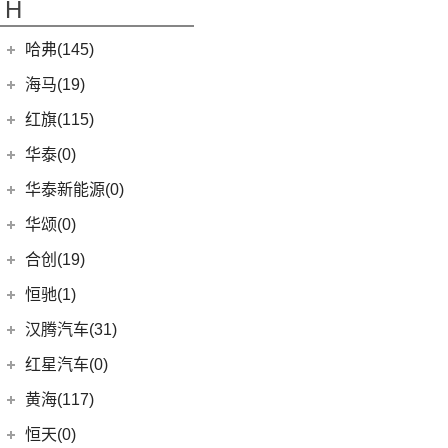
H
(4)
传祺ES9
(22)
GC1
(3)
领裕
YUKON
(3)
(17)
传祺GS8
哈弗(145)
GC2
(5)
进口福特
(7)
SAVANA
(2)
(9)
传祺E9
长城汽车
(145)
海马(19)
Mustang
(3)
SIERRA
(5)
(5)
传祺GA4 PLUS
(5)
哈弗H2
(4)
福特F-150
一汽海马
(7)
红旗(115)
(4)
传祺GA8
(8)
哈弗F7
(7)
海马7X
一汽红旗
(115)
华泰(0)
(29)
传祺M8
(13)
哈弗M6
海马汽车
(10)
(11)
红旗HQ9
(13)
传祺GS4 PLUS
华泰新能源(0)
(15)
哈弗神兽
(8)
海马8S
(2)
红旗E-HS3
(1)
传祺M6 MAX
华颂(0)
(4)
哈弗二代大狗
(2)
海马6P
(17)
红旗H9
(6)
传祺GA6
合创(19)
(5)
哈弗H5
海马新能源
(2)
(5)
红旗H6
(9)
传祺GS3
合创汽车
(19)
(6)
哈弗初恋
恒驰(1)
(2)
爱尚EV
(12)
红旗E-HS9
(2)
传祺GS4 COUPE
(17)
(7)
哈弗H6 Coupe
合创Z03
恒大新能源
(1)
汉腾汽车(31)
(5)
红旗EH7
(0)
(3)
枭龙MAX
合创V09
(0)
恒驰9
汉腾汽车
(31)
(2)
红旗L5
红星汽车(0)
(6)
(2)
哈弗F7x
合创007
(0)
恒驰2
(10)
(14)
红旗H5
汉腾V7
黄海(117)
(7)
哈弗F5
(0)
恒驰3
(0)
(13)
红旗E-QM5
汉腾X8
黄海汽车
(117)
恒天(0)
(12)
哈弗赤兔
(0)