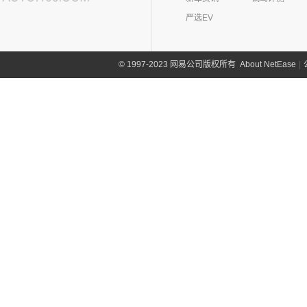
(0)
哪吒GT
(8)
讴歌RDX
欧拉
(28)
欧联汽车(0)
严选EV
(9)
哪吒X
(9)
讴歌CDX
(3)
芭蕾猫
P
(5)
欧拉5
About NetEase
|
1997-2023 网易公司版权所有
©
Polestar极星(15)
(8)
好猫
Polestar
(15)
朋克汽车(10)
(5)
好猫GT
Polestar 1
(1)
(0)
朋克猫
朋克汽车
(10)
Q
Precept
(0)
(0)
樱桃猫
(1)
朋克啦啦
起亚(74)
Polestar 4
(6)
(7)
闪电猫
(5)
朋克美美
起亚
(74)
Polestar 2
(6)
奇瑞(277)
(4)
朋克多多
(11)
狮铂拓界
Polestar 3
(2)
奇瑞汽车
(277)
奇瑞新能源(50)
(4)
福瑞迪
(0)
奇瑞TJ-1
奇瑞新能源
(50)
庆铃汽车(24)
(5)
智跑
(16)
瑞虎7
(1)
艾瑞泽5e
庆铃汽车
(24)
清源汽车(0)
(13)
起亚K3
(27)
瑞虎3x
(3)
瑞虎3xe
(24)
TAGA达咖H
清源汽车
(0)
前途(0)
(6)
奕跑
(6)
风云T9
(3)
大蚂蚁
(0)
清源尊者
全球鹰(0)
(2)
起亚K3 PHEV
(7)
艾瑞泽5 GT
(16)
QQ冰淇淋