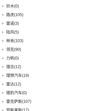
(4)
炫界
(6)
岚图梦想家
雷丁
(10)
铃木(0)
(10)
岚图FREE
(2)
雷丁i9
进口铃木
(0)
路虎(105)
(4)
岚图追光
(8)
芒果
(0)
吉姆尼
奇瑞路虎
(28)
雷诺(3)
(0)
英格尼斯
(0)
揽胜极光L P300e
东风雷诺
(3)
陆风(5)
(11)
发现运动版
(3)
雷诺e诺
陆风汽车
(5)
林肯(103)
(15)
揽胜极光L
进口雷诺
(0)
(5)
陆风荣曜
长安林肯
(60)
领克(90)
(2)
发现运动版P300e
Espace
(0)
(18)
冒险家
领克汽车
(90)
力帆(0)
进口路虎
(77)
(0)
达斯特
(12)
航海家
(6)
领克06 PHEV
重庆力帆
(0)
理念(12)
(1)
卫士P400e
(2)
冒险家PHEV
(6)
领克02
(0)
乐途
理念汽车
(12)
理想汽车(19)
(0)
揽胜极光(进口)
(13)
林肯Z
(13)
领克03
(12)
广汽本田VE-1
(2)
揽胜运动版新能源
理想汽车
(19)
雷达(12)
(15)
飞行家
(12)
领克01
(17)
揽胜
(6)
理想L9
雷达汽车
(12)
猎豹汽车(0)
林肯(进口)
(43)
(6)
领克09
(16)
发现
(6)
理想L8
(12)
雷达RD6
猎豹汽车
(0)
MKZ
(11)
雷克萨斯(107)
(3)
领克01新能源
(11)
揽胜星脉
(1)
理想MEGA
(0)
猎豹Coupe
(5)
航海家(进口)
雷克萨斯
(107)
(14)
领克09 PHEV
劳斯莱斯(17)