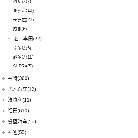
(7)
柯斯达
(13)
亚洲龙
(22)
卡罗拉
(6)
威驰
进口丰田
(22)
(6)
埃尔法
(11)
威尔法
SUPRA
(5)
福特(360)
长安福特
(86)
飞凡汽车(13)
(5)
福特电马
上汽集团
(13)
法拉利(11)
(1)
锐际新能源
(3)
飞凡ER6
法拉利
(11)
福田(610)
(8)
锐界L
(3)
飞凡MARVEL R
(2)
法拉利F8
福田汽车
(610)
睿蓝汽车(53)
(24)
蒙迪欧
(7)
飞凡R7
(2)
法拉利812
(222)
图雅诺
睿蓝汽车
(53)
福迪(55)
(12)
锐际
Roma
(2)