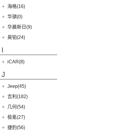
恒驰4
(7)
(12)
红旗HS5
汉腾X7
(36)
黄海N1S
海格(16)
(3)
哈弗H6 DHT-PHEV
(0)
恒驰8
(8)
(3)
红旗H7
汉腾X5
(2)
黄海N1
苏州金龙
(16)
(4)
哈弗二代大狗新能源
华骐(0)
(0)
恒驰1
(3)
(0)
红旗H7 PHEV
幸福e+
(11)
黄海N3
(3)
(10)
枭龙
海格H5V
(0)
恒驰7
华晨新日(9)
(19)
(3)
红旗HS7
汉腾X5 EV
(20)
黄海N7
(4)
(6)
哈弗酷狗
海格H5C
(1)
恒驰5
华晨新日
(9)
昊铂(24)
(8)
大牛
(12)
哈弗大狗
(0)
恒驰6
(3)
华晨新日i03A
昊铂
(24)
I
(40)
黄海N2
(10)
哈弗H6S
(6)
华晨新日i03
(14)
昊铂HT
(4)
哈弗H7
iCAR(8)
(10)
昊铂GT
(7)
哈弗H9
奇瑞新能源
(8)
J
(7)
哈弗H6
iCAR 03
(8)
Jeep(45)
广汽菲克
(26)
吉利(182)
(6)
自由侠
吉利汽车
(182)
几何(54)
(4)
大指挥官
(3)
嘉际ePro
几何汽车
(54)
极氪(27)
(7)
指南者
(1)
帝豪GL PHEV
(8)
几何E
极氪汽车
(27)
捷豹(56)
(8)
自由光