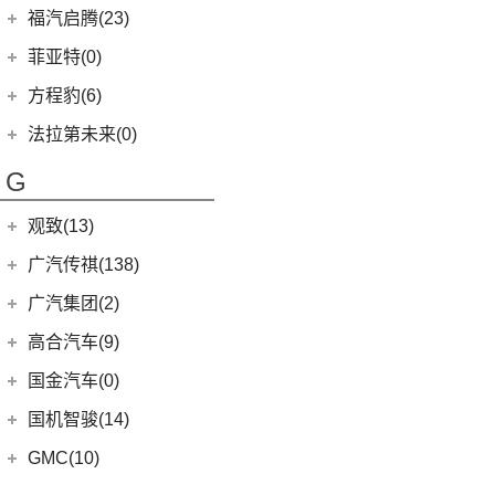
(27)
拓陆者驭途8
(5)
睿蓝9
福迪汽车
(55)
福汽启腾(23)
(7)
锐界
SF90
(2)
(45)
福田G5
(8)
枫叶80v
(19)
揽福
福汽新龙马
(23)
(13)
探险者
菲亚特(0)
Portofino
(1)
(11)
征服者3
(6)
枫叶30x
(12)
雄狮F16
(3)
(8)
福克斯两厢
启腾M70EV
方程豹(6)
(2)
法拉利488
(14)
征服者5
(15)
枫叶60s
(24)
雄狮F22
(4)
(3)
福睿斯
启腾EX80
方程豹
(6)
法拉第未来(0)
(3)
伽途ix5
(11)
睿蓝7
(10)
(5)
福特EVOS
启腾M70
(6)
豹5
法拉第未来
(0)
(2)
萨普
G
(6)
睿蓝X3 PRO
(2)
(4)
福克斯三厢
启腾EX7
FF91
(0)
(128)
大将军G9
(2)
枫叶80v PRO
江铃福特
(267)
观致(13)
(27)
风景G9
(79)
新全顺
观致汽车
(13)
广汽传祺(138)
(65)
风景G7
(3)
领界EV
(1)
观致3
广汽乘用车
(138)
广汽集团(2)
(3)
伽途ix7
(11)
撼路者
(6)
观致7
(8)
传祺E8
(16)
拓陆者胜途5
广汽本田
(2)
高合汽车(9)
(9)
途睿欧
(6)
观致5
(4)
影豹
(39)
拓陆者驭途9
(2)
绎乐
华人运通
(9)
国金汽车(0)
(7)
福特烈马
(4)
传祺GS4
(8)
拓陆者胜途7
(5)
高合HiPhi X
国机智骏(14)
(7)
领界S
(8)
影酷
(4)
高合HiPhi Z
(114)
国机智骏
(14)
新世代全顺
GMC(10)
(15)
传祺M6
(15)
GX5
(6)
领睿
GMC
(10)