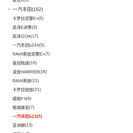
致炫X
(5)
途观X
一汽丰田
(192)
(12)
途铠
(5)
卡罗拉双擎E+
(10)
威然
(3)
奕泽E进擎
POLO
(15)
(17)
奕泽IZOA
进口大众
(15)
(5)
一汽丰田bZ4X
(2)
途锐eHybrid
(7)
RAV4荣放双擎E+
(10)
途锐
(18)
皇冠陆放
(3)
蔚揽
(16)
凌放HARRIER
大众R
(1)
(21)
RAV4荣放
(1)
高尔夫R
(21)
卡罗拉锐放
安徽大众
(1)
(6)
威驰FS
(1)
大众ID.UNYX 与众
(7)
格瑞维亚
(5)
一汽丰田bZ3
(13)
亚洲狮