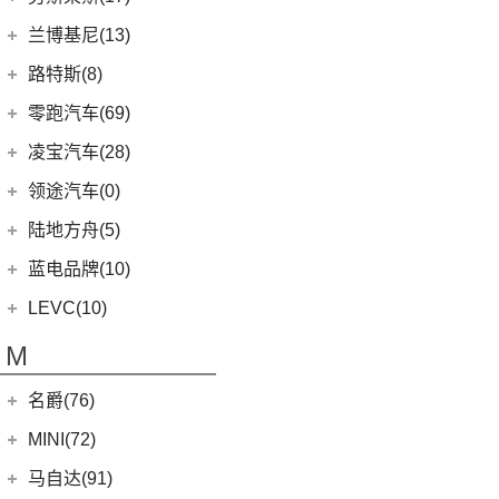
(1)
揽胜P400e
(6)
理想L7
(0)
缤歌
MKC
(5)
(0)
(16)
领克ZERO
雷克萨斯RX
劳斯莱斯
(17)
兰博基尼(13)
(20)
卫士
(0)
猎豹CT7
(1)
飞行家PHEV
(8)
(5)
领克06
雷克萨斯LC
(5)
古思特
兰博基尼
(13)
路特斯(8)
(9)
揽胜运动版
(14)
领航员
(4)
(2)
领克02 Hatchback
雷克萨斯UX新能源
(2)
魅影
Huracan
(5)
路特斯
(8)
零跑汽车(69)
(7)
大陆
(6)
(2)
领克03 PHEV
雷克萨斯CT
(6)
库里南
Urus
(3)
ELETRE
(4)
零跑汽车
(69)
凌宝汽车(28)
(9)
(23)
领克05
雷克萨斯NX
(0)
浮影
Aventador
(5)
EMIRA
(2)
(14)
零跑T03
吉麦新能源
(28)
领途汽车(0)
(21)
(2)
领克02 PHEV
雷克萨斯ES
(2)
幻影
Evija
(1)
(6)
零跑S01
(17)
凌宝BOX
(3)
(5)
领克07
雷克萨斯LM
陆地方舟(5)
(2)
曜影
Evora
(1)
(26)
零跑C11
(4)
凌宝uni
(14)
(2)
领克05 PHEV
雷克萨斯LS
陆地方舟
(5)
蓝电品牌(10)
(23)
零跑C01
(7)
凌宝COCO
(15)
雷克萨斯UX
(5)
威途X35
蓝电品牌
(10)
LEVC(10)
(8)
蓝电E5
LEVC
(10)
M
(2)
蓝电E5 PLUS
L380
(4)
名爵(76)
LEVC TX
(6)
上汽集团
(76)
MINI(72)
Cyberster
(4)
MINI
(67)
马自达(91)