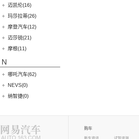
(3)
MG5天蝎座
MINI 5-DOOR
(10)
长安马自达
(77)
迈凯伦(16)
MG MULAN
(7)
MINI 3-DOOR
(25)
(20)
马自达3 昂克赛拉
迈凯伦
(16)
玛莎拉蒂(26)
MG ONE
(11)
MINI CLUBMAN
(11)
(0)
马自达EZ-6
(0)
塞纳
玛莎拉蒂
(26)
摩登汽车(12)
(2)
名爵5
MINI COUNTRYMAN
(15)
(11)
马自达CX-50行也
(2)
迈凯伦570S
Ghibli
(5)
摩登汽车
(12)
迈莎锐(21)
(5)
名爵6新能源
MINI CABRIO
(6)
(23)
马自达CX-5
(1)
迈凯伦540C
(5)
总裁
Modern in
(12)
迈莎锐
(21)
(3)
MG领航新能源
摩根(11)
MINI JCW
(5)
(4)
马自达CX-8
(1)
迈凯伦765LT
MC20
(5)
(7)
(1)
名爵6
迈莎锐Urus
摩根
(11)
MINI JCW
(2)
N
(19)
马自达CX-30
(2)
迈凯伦600LT
Levante
(6)
MG7
(6)
(1)
迈莎锐Cayenne
3-Wheeler
(2)
MINI JCW CLUBMAN
(1)
一汽马自达
(14)
(3)
迈凯伦GT
Grecale
(5)
哪吒汽车(62)
(3)
(15)
名爵eHS
迈莎锐MV600
(1)
摩根4-4
MINI JCW COUNTRYMAN
(2)
(8)
马自达CX-4
(2)
迈凯伦720S
合众新能源
(62)
NEVS(0)
(4)
(3)
名爵ZS
迈莎锐G级
(2)
摩根Aero
(6)
阿特兹
Artura
(4)
(9)
哪吒S
(4)
(1)
名爵EZS
迈莎锐揽胜
国能汽车
(0)
纳智捷(0)
(1)
摩根Plus 8
(1)
迈凯伦570GT
(4)
哪吒AYA
(10)
名爵HS
NEVS 9-3
(0)
(2)
摩根Roadster
O
(22)
哪吒U
(7)
MG领航
NEVS 9-3X
(0)
(1)
摩根Aero 8
讴歌(17)
(9)
哪吒V
(2)
摩根Plus 4
购车
(9)
哪吒L
广汽讴歌
(17)
欧拉(28)
新车资讯
试驾评测