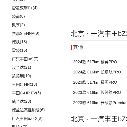
(20)
途昂X
(2)
小康K05S
(4)
雷凌双擎E+
(2)
途观L PHEV
(2)
小康C36
(8)
凌尚
(21)
朗逸
(2)
致享
(30)
帕萨特
北京 · 一汽丰田b
(9)
赛那SIENNA
(9)
途观L
(18)
威飒
其他
(11)
途安L
(15)
雷凌
ID.6 X
(10)
(7)
广汽丰田iA5
2024款 517km 精英PRO
(9)
凌渡
(21)
汉兰达
2024款 616km 长续航PRO
ID.4 X
(14)
(10)
凯美瑞
(17)
途岳
2023款 517km 精英PRO
(13)
丰田C-HR
(22)
途昂
2023款 616km 长续航PRO
(5)
丰田C-HR EV
(4)
新桑塔纳
(23)
威兰达
2023款 616km 长续航Premiu
(4)
帕萨特PHEV
(6)
威兰达高性能版
(3)
辉昂
北京 · 一汽丰田b
(9)
广汽丰田bZ4X
ID.3
(7)
(3)