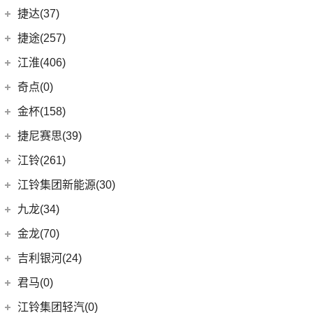
(4)
星越S
(11)
几何G6
ZEEKR 001
(4)
奇瑞捷豹
(34)
捷达(37)
(1)
大指挥官PHEV
(6)
星越
(4)
几何M6
(3)
极氪X
(9)
捷豹E-PACE
一汽-大众
(37)
捷途(257)
进口Jeep
(19)
(7)
帝豪EV
(16)
几何A
ZEEKR 009
(11)
(14)
捷豹XFL
(11)
捷达VA3
奇瑞汽车
(257)
江淮(406)
(5)
牧马人4xe
(2)
博瑞ePro
(15)
几何C
(9)
极氪007
(11)
捷豹XEL
(7)
捷达VS5
(20)
捷途X70 PRO
(6)
大切诺基(进口)
江淮汽车
(406)
(5)
帝豪EV Pro
奇点(0)
进口捷豹
(22)
(19)
捷达VS7
(31)
捷途X70
(7)
牧马人
(3)
(10)
帝豪S
瑞风S4
奇点汽车
(0)
金杯(158)
(3)
捷豹I-PACE
(15)
捷途大圣
(1)
角斗士
(98)
(9)
星越L 雷神Hi·P
星锐
(0)
奇点iC3
华晨雷诺
(94)
捷尼赛思(39)
(11)
捷豹F-PACE
(5)
捷途大圣i-DM
(1)
(4)
星越ePro
瑞风M5
(0)
奇点iS6
(8)
金杯快运
捷尼赛思
(39)
江铃(261)
(8)
捷豹F-TYPE
(53)
捷途X90 PLUS
(5)
(4)
远景X6
江淮iEV7L
(11)
大海狮
(12)
捷尼赛思GV80
江铃汽车
(261)
江铃集团新能源(30)
(3)
捷途X70 Coupe
(6)
(6)
豪越L
瑞风S7
(0)
领坤EV
(4)
捷尼赛思G80
(34)
大道
江铃集团新能源
(10)
(0)
捷途自由者
九龙(34)
(64)
(5)
吉利ICON
帅铃T6
(31)
阁瑞斯
(4)
捷尼赛思GV60
(16)
域虎3
(18)
(4)
捷途X90
易至EX5
九龙汽车
(34)
(12)
(5)
缤瑞COOL
江淮iEV6E
金龙(70)
(3)
新海狮
(2)
捷尼赛思纯电G80
(8)
域虎5
(6)
(6)
捷途X70 C-DM
易至EV3
(10)
(8)
(2)
博越L
江淮V7
九龙A5S
金龙客车
(70)
吉利银河(24)
(21)
海狮王
(17)
捷尼赛思G70
(30)
域虎9
(2)
捷途X70S EV
雷诺 江铃集团
(20)
(2)
(9)
(3)
博瑞
江淮iEVS4
九龙A4
(24)
凯锐浩克
吉利银河
(24)
(4)
金杯F50
君马(0)
(10)
特顺EV
(14)
捷途X70S
(20)
羿
(3)
(4)
(6)
嘉际
嘉悦X4
艾菲
(24)
凯歌
(7)
(16)
金杯海狮
银河E8
江铃集团轻汽(0)
(40)
宝典
(14)