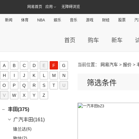
(5)
风神L7
(1)
风行T1EV
(3)
(11)
探岳GTE
风光S560
(6)
小康D71 PLUS
东风富康
(11)
网易首页
应用
无障碍浏览
东风纳米(21)
(41)
御风
(9)
启辰大V
(25)
奕炫MAX
(9)
风行SX6
(22)
(7)
迈腾
风光ix5
(2)
小康EC36
(4)
富康ES600
(30)
御风P16
东风汽车
(21)
(4)
东风日产启辰-T60EV
大运汽车(98)
(14)
奕炫
新闻
体育
NBA
娱乐
音乐
游戏
财经
股票
汽
(12)
风行雷霆
(21)
(4)
速腾
风光370
(2)
小康K01
(1)
富康ES500
(1)
俊风E11K
(8)
(5)
东风日产启辰-T60
东风EX1
大运汽车
(98)
(3)
风神AX7
电动屋(8)
(13)
风行S50 EV
(14)
(9)
揽巡
风光330
(4)
小康D52
(6)
e爱丽舍
(1)
俊风ER30
(7)
(6)
纳米BOX
东风日产启辰-启辰星
(51)
(19)
风神E70
远志M1
重庆小电天体
(8)
(5)
星海V9
首页
购车
新车
电咖(0)
(12)
(3)
高尔夫GTI
风光580
(8)
小康D72 PLUS
(6)
纳米01
(12)
(31)
皓瀚
大运皮卡
(2)
(8)
菱智M3
YOUNG光小新
(10)
(2)
宝来·纯电
风光ix7
道奇(0)
(4)
小康C32
SKY EV01
(6)
(16)
悦虎
(27)
风行T5
ID.6 CROZZ
(17)
(4)
风光E1
(1)
小康C52
东风风度(7)
当前位置：
网易汽车
>
报价
>
A
B
C
D
E
F
G
(29)
菱智M5
(6)
(10)
T-ROC探歌
风光MINI EV
(2)
小康C56
郑州日产
(7)
大乘汽车(0)
H
I
J
K
L
M
N
(20)
风行T5 EVO
(16)
(17)
大众CC
风光380
(4)
小康D51
筛选条件
(7)
帕拉丁
东风奕派(5)
O
P
Q
R
S
T
U
(8)
风行游艇
ID.4 CROZZ
(19)
(6)
风光E3
(1)
小康K02
东风乘用车
(5)
F
V
W
X
(16)
Y
Z
风行M7
(2)
迈腾GTE
(4)
小康C31
eπ 007
(5)
(3)
菱智V3
(4)
探岳X
(2)
小康C37
丰田(375)
(25)
菱智PLUS
(11)
探岳
(3)
小康K07S
广汽丰田
(161)
(0)
风行M7新能源
(6)
大众CC猎装车
(1)
小康C51
(6)
锋兰达
(10)
风行S60 EV
上汽大众
(225)
(1)
小康C35
(2)
致炫