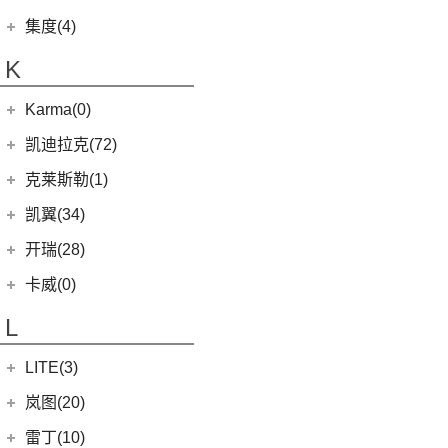
捷途X70M
(10)
(5)
(7)
豪越
嘉悦X7
九龙A6
(2)
凯特
(6)
银河E5
绵阳金杯
(10)
(48)
特顺
集度(4)
(6)
捷途X95
(17)
(12)
(4)
博越
江淮iC5
九龙A5
(20)
金威
(6)
银河L6
(2)
金典
(58)
域虎7
集度汽车
(4)
(8)
山海L9
K
(2)
(4)
缤越ePro
江淮iEVA50
(5)
银河L7
(8)
大力神K5
(7)
域虎EV
ROBO-01
(4)
(3)
捷途山海T2
(4)
(11)
博越X
嘉悦A5
华晨鑫源
(54)
Karma(0)
(10)
福顺
(7)
(0)
捷途旅行者
集度SIMUCar
(13)
(2)
星瑞
江淮IEV7S
(12)
新海狮
Karma
(0)
凯迪拉克(72)
(12)
捷途X90 PRO
(5)
(102)
远景
帅铃T8
(15)
新海狮S
Revero GT
(0)
上汽通用凯迪拉克
(72)
克莱斯勒(1)
(40)
捷途X70 PLUS
(66)
(5)
帝豪GSe
悍途
(27)
小海狮
(11)
凯迪拉克XT6
进口克莱斯勒
(1)
凯翼(34)
(3)
远景X3
(9)
凯迪拉克XT4
(1)
大捷龙PHEV
(11)
缤越
凯翼
(34)
开瑞(28)
(15)
凯迪拉克XT5
(13)
星越L
(4)
凯翼V7
开瑞汽车
(28)
卡威(0)
(13)
凯迪拉克CT5
(6)
博越PRO
(3)
凯翼E5 EV
(11)
江豚
L
(5)
LYRIQ锐歌
(11)
帝豪
(3)
凯翼X5
(0)
开瑞K50EV
(4)
凯迪拉克GT4
(2)
帝豪L雷神HiP
LITE(3)
(4)
凯翼X3
(2)
开瑞K60
(8)
凯迪拉克CT6
(7)
炫界Pro EV
北汽新能源
(3)
岚图(20)
(4)
优优EV
(7)
凯迪拉克CT4
(9)
轩度
LITE
(3)
(11)
海豚EV
岚图
(20)
雷丁(10)