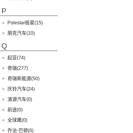
(9)
哪吒X
(9)
讴歌CDX
(3)
芭蕾猫
P
(5)
欧拉5
Polestar极星(15)
(8)
好猫
Polestar
(15)
朋克汽车(10)
(5)
好猫GT
Polestar 1
(1)
(0)
朋克猫
朋克汽车
(10)
Q
Precept
(0)
(0)
樱桃猫
(1)
朋克啦啦
起亚(74)
Polestar 4
(6)
(7)
闪电猫
(5)
朋克美美
起亚
(74)
Polestar 2
(6)
奇瑞(277)
(4)
朋克多多
(11)
狮铂拓界
Polestar 3
(2)
奇瑞汽车
(277)
奇瑞新能源(50)
(4)
福瑞迪
(0)
奇瑞TJ-1
奇瑞新能源
(50)
庆铃汽车(24)
(5)
智跑
(16)
瑞虎7
(1)
艾瑞泽5e
庆铃汽车
(24)
清源汽车(0)
(13)
起亚K3
(27)
瑞虎3x
(3)
瑞虎3xe
(24)
TAGA达咖H
清源汽车
(0)
前途(0)
(6)
奕跑
(6)
风云T9
(3)
大蚂蚁
(0)
清源尊者
全球鹰(0)
(2)
起亚K3 PHEV
(7)
艾瑞泽5 GT
(16)
QQ冰淇淋
(0)
清源小尊
(4)
嘉华
乔治·巴顿(0)
(35)
瑞虎8
(10)