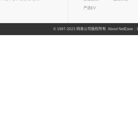
宏光V
(11)
探界者
(1)
仰望U7
(5)
领动
Q50L
(11)
(8)
驭胜S350
云度
(6)
一汽(26)
严选EV
(26)
宏光MINIEV
(6)
创界
(4)
现代ix25
QX60
(12)
(4)
云度π3
(12)
一汽吉林
(6)
五菱之光
依维柯(12)
(14)
迈锐宝XL
(3)
名图 纯电动
进口英菲尼迪
(4)
(1)
云度V01L
(5)
五菱星光S
(4)
森雅R8
南京依维柯
(12)
About NetEase
|
1997-2023 网易公司版权所有
©
野马汽车(22)
(4)
探界者Plus
(3)
菲斯塔 纯电动
QX55
(4)
(0)
云度π7
(7)
五菱星辰
(2)
森雅鸿雁
(12)
Daily欧胜
野马汽车
(22)
一汽凌河(0)
(15)
伊兰特
(1)
云度π1
(6)
五菱NanoEV
一汽红塔
(20)
(5)
斯派卡
(11)
索纳塔
裕路汽车(0)
(2)
五菱征途
(20)
蓝舰T340
(1)
野马EC60
(4)
悦动
云雀汽车(0)
五菱工业
(23)
(14)
博骏
(3)
菲斯塔
奕派(0)
(23)
五菱EV50
(2)
斯派卡EV
进口现代
(6)
Z
(6)
帕里斯帝
中华(0)
众泰(0)
众泰汽车
(0)
中兴(164)
(0)
众泰TS5
中兴汽车
(164)
正道(0)