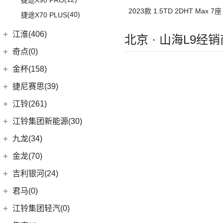
捷途X90 PRO
(5)
远景
2023款 1.5TD 2DHT Max 7座
(40)
捷途X70 PLUS
(5)
帝豪GSe
(3)
远景X3
江淮(406)
北京 · 山海L9经销
(11)
缤越
江淮汽车
(406)
奇点(0)
(13)
星越L
(10)
瑞风S4
奇点汽车
(0)
金杯(158)
(6)
博越PRO
(98)
星锐
(0)
奇点iC3
华晨雷诺
(94)
捷尼赛思(39)
(11)
帝豪
(1)
瑞风M5
(0)
奇点iS6
(8)
金杯快运
捷尼赛思
(39)
江铃(261)
(2)
帝豪L雷神HiP
(4)
江淮iEV7L
(11)
大海狮
(12)
捷尼赛思GV80
江铃汽车
(261)
江铃集团新能源(30)
(6)
瑞风S7
(0)
领坤EV
(4)
捷尼赛思G80
(34)
大道
江铃集团新能源
(10)
九龙(34)
(64)
帅铃T6
(31)
阁瑞斯
(4)
捷尼赛思GV60
(16)
域虎3
(4)
易至EX5
九龙汽车
(34)
(12)
江淮iEV6E
金龙(70)
(3)
新海狮
(2)
捷尼赛思纯电G80
(8)
域虎5
(6)
易至EV3
(8)
(2)
江淮V7
九龙A5S
金龙客车
(70)
吉利银河(24)
(21)
海狮王
(17)
捷尼赛思G70
(30)
域虎9
雷诺 江铃集团
(20)
(9)
(3)
江淮iEVS4
九龙A4
(24)
凯锐浩克
吉利银河
(24)
(4)
金杯F50
君马(0)
(10)
特顺EV
(20)
羿
(4)
(6)
嘉悦X4
艾菲
(24)
凯歌
(7)
(16)
金杯海狮
银河E8
江铃集团轻汽(0)
(40)
宝典
(5)
(7)
嘉悦X7
九龙A6
(2)
凯特
(6)
银河E5
绵阳金杯
(10)