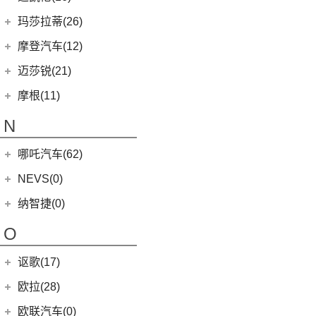
MG MULAN
(7)
MINI 3-DOOR
(25)
(20)
马自达3 昂克赛拉
迈凯伦
(16)
玛莎拉蒂(26)
MG ONE
(11)
MINI CLUBMAN
(11)
(0)
马自达EZ-6
(0)
塞纳
玛莎拉蒂
(26)
摩登汽车(12)
(2)
名爵5
MINI COUNTRYMAN
(15)
(11)
马自达CX-50行也
(2)
迈凯伦570S
Ghibli
(5)
摩登汽车
(12)
迈莎锐(21)
(5)
名爵6新能源
MINI CABRIO
(6)
(23)
马自达CX-5
(1)
迈凯伦540C
(5)
总裁
Modern in
(12)
迈莎锐
(21)
(3)
MG领航新能源
摩根(11)
MINI JCW
(5)
(4)
马自达CX-8
(1)
迈凯伦765LT
MC20
(5)
(7)
(1)
名爵6
迈莎锐Urus
摩根
(11)
MINI JCW
(2)
N
(19)
马自达CX-30
(2)
迈凯伦600LT
Levante
(6)
MG7
(6)
(1)
迈莎锐Cayenne
3-Wheeler
(2)
MINI JCW CLUBMAN
(1)
一汽马自达
(14)
(3)
迈凯伦GT
Grecale
(5)
哪吒汽车(62)
(3)
(15)
名爵eHS
迈莎锐MV600
(1)
摩根4-4
MINI JCW COUNTRYMAN
(2)
(8)
马自达CX-4
(2)
迈凯伦720S
合众新能源
(62)
NEVS(0)
(4)
(3)
名爵ZS
迈莎锐G级
(2)
摩根Aero
(6)
阿特兹
Artura
(4)
(9)
哪吒S
(4)
(1)
名爵EZS
迈莎锐揽胜
国能汽车
(0)
纳智捷(0)
(1)
摩根Plus 8
(1)
迈凯伦570GT
(4)
哪吒AYA
(10)
名爵HS
NEVS 9-3
(0)
(2)
摩根Roadster
O
(22)
哪吒U
(7)
MG领航
NEVS 9-3X
(0)
(1)
摩根Aero 8
讴歌(17)
(9)
哪吒V
(2)
摩根Plus 4
(9)
哪吒L
广汽讴歌
(17)
欧拉(28)
(0)
哪吒GT
(8)
讴歌RDX
欧拉
(28)
欧联汽车(0)