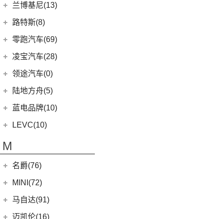
(0)
(16)
领克ZERO
雷克萨斯RX
劳斯莱斯
(17)
兰博基尼(13)
(20)
卫士
(0)
猎豹CT7
(1)
飞行家PHEV
(8)
(5)
领克06
雷克萨斯LC
(5)
古思特
兰博基尼
(13)
路特斯(8)
(9)
揽胜运动版
(14)
领航员
(4)
(2)
领克02 Hatchback
雷克萨斯UX新能源
(2)
魅影
Huracan
(5)
路特斯
(8)
零跑汽车(69)
(7)
大陆
(6)
(2)
领克03 PHEV
雷克萨斯CT
(6)
库里南
Urus
(3)
ELETRE
(4)
零跑汽车
(69)
凌宝汽车(28)
(9)
(23)
领克05
雷克萨斯NX
(0)
浮影
Aventador
(5)
EMIRA
(2)
(14)
零跑T03
吉麦新能源
(28)
领途汽车(0)
(21)
(2)
领克02 PHEV
雷克萨斯ES
(2)
幻影
Evija
(1)
(6)
零跑S01
(17)
凌宝BOX
(3)
(5)
领克07
雷克萨斯LM
陆地方舟(5)
(2)
曜影
Evora
(1)
(26)
零跑C11
(4)
凌宝uni
(14)
(2)
领克05 PHEV
雷克萨斯LS
陆地方舟
(5)
蓝电品牌(10)
(23)
零跑C01
(7)
凌宝COCO
(15)
雷克萨斯UX
(5)
威途X35
蓝电品牌
(10)
LEVC(10)
(8)
蓝电E5
LEVC
(10)
M
(2)
蓝电E5 PLUS
L380
(4)
名爵(76)
LEVC TX
(6)
上汽集团
(76)
MINI(72)
Cyberster
(4)
MINI
(67)
马自达(91)
(3)
MG5天蝎座
MINI 5-DOOR
(10)
长安马自达
(77)
迈凯伦(16)