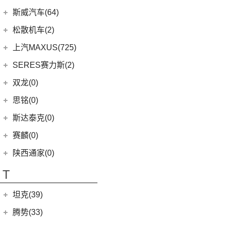
(4)
劲炫
(3)
思皓X4
(9)
速派
(14)
ARIYA艾睿雅
斯巴鲁
(28)
斯威汽车(64)
(5)
荣威RX5 MAX
(1)
阿图柯
(5)
思皓E40X
(6)
柯珞克
(2)
新蓝鸟
(11)
森林人
(3)
荣威ei6
华晨鑫源
(64)
松散机车(2)
(4)
思皓X7
(7)
柯米克
郑州日产
(51)
(3)
力狮
(5)
荣威iMAX8 EV
(12)
斯威G01
松散机车
(2)
上汽MAXUS(725)
(5)
思皓E50A
(17)
明锐
(38)
纳瓦拉
(4)
斯巴鲁BRZ
(3)
荣威RX3
(5)
斯威X3
(1)
SS SUMMER 夏天
上汽大通
(725)
SERES赛力斯(2)
(3)
爱跑
(5)
柯米克GT
(5)
锐骐7虎啸
(6)
傲虎
(4)
荣威i6 MAX
(11)
斯威X7
(1)
SS DOLPHIN 海豚
G20
(23)
(9)
思皓A5
金康赛力斯
(2)
双龙(0)
(8)
柯迪亚克GT
(6)
途达
(4)
斯巴鲁XV
(3)
荣威ei6 MAX
(4)
钢铁侠
EUNIQ 6
(8)
(10)
思皓QX
(2)
赛力斯SF5
(4)
昕锐
思铭(0)
(2)
奇骏·荣耀
(5)
荣威RX5新能源
(2)
斯威X2
EUNIQ 7
(2)
(8)
思皓E10X
SF7
(0)
(4)
昕动
进口日产
(4)
斯达泰克(0)
(29)
斯威G05
FCV80
(1)
(7)
思皓曜
(9)
柯迪亚克
(0)
日产Ariya
(1)
斯威G01 EV
赛麟(0)
T90
(37)
(33)
思皓X8
(4)
途乐
陕西通家(0)
T70 EV
(1)
T70
(120)
T
EV80
(11)
坦克(39)
EG10
(2)
长城汽车
(39)
腾势(33)
G50
(18)