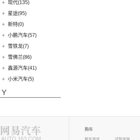
(13)
沃尔沃S90
现代(135)
(16)
瑞迈S
(4)
威马E.5
(7)
五菱星驰
(7)
沃尔沃XC40
(27)
mu-X牧游侠
北京现代
(129)
星途(95)
(4)
威马W6
(3)
荣光V
(8)
沃尔沃S60 E驱混动
(3)
昂希诺 纯电动
(0)
威马M7
星途
(95)
新特(0)
(17)
宏光PLUS
(4)
沃尔沃EX30
(11)
胜达
(6)
星纪元 ES
小鹏汽车(57)
(9)
凯捷
(6)
沃尔沃XC40纯电
(2)
EO 羿欧
(14)
星途追风
小鹏汽车
(57)
雪铁龙(7)
(8)
五菱Air ev晴空
(7)
沃尔沃XC60
(4)
悦纳
(7)
星途瑶光C-DM
(4)
小鹏汽车X9
(8)
荣光EV
东风雪铁龙
(7)
雪佛兰(86)
(0)
沃尔沃EX90
(7)
瑞纳
(17)
星途瑶光
(9)
小鹏汽车G3i
(3)
之光小卡
(4)
凡尔赛C5 X
进口沃尔沃
(35)
上汽通用雪佛兰
(86)
鑫源汽车(41)
(4)
昂希诺
(22)
星途揽月
(11)
小鹏汽车G9
(7)
宏光
(1)
天逸BEYOND PHEV
(3)
(3)
沃尔沃XC90 E驱混动
科沃兹
华晨鑫源
(37)
(3)
领动 PHEV
小米汽车(5)
(3)
星途追风C-DM
(23)
小鹏汽车P7
(18)
荣光小卡
(2)
天逸BEYOND
(8)
沃尔沃V60
(6)
科鲁泽
(6)
(6)
库斯途
鑫源X30
小米汽车
(5)
(18)
星途凌云
Y
(10)
小鹏汽车P5
(9)
缤果
(6)
沃尔沃V90
(13)
开拓者
(19)
(3)
索纳塔PHEV
金海狮
(5)
(8)
星纪元 ET
小米SU7
(6)
五菱征程
(18)
仰望(5)
沃尔沃XC90
(7)
星迈罗
(17)
(12)
途胜L
鑫源X30L
(24)
荣光新卡
(9)
畅巡
仰望
(5)
英菲尼迪(38)
(5)
全新一代 名图
鑫源新能源
(4)
(2)
五菱龙卡
(5)
沃兰多
(3)
仰望U8
(6)
MUFASA 沐飒
(2)
东风英菲尼迪
(34)
好运1号
驭胜(8)
购车
(2)
星云
(8)
创酷
(1)
仰望U9
(10)
现代ix35
(2)
QX50
(11)
新海狮EV
江铃汽车
(8)
云度(6)
(6)
新车资讯
试驾评测