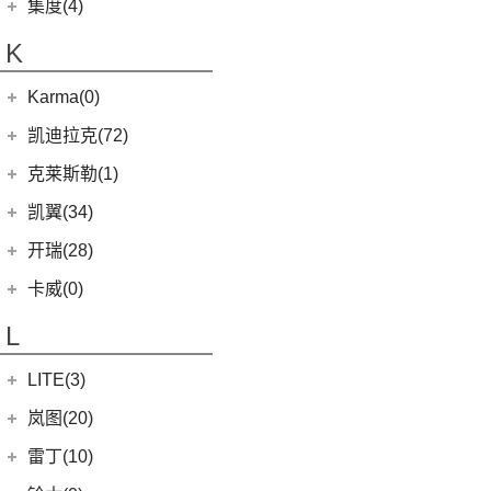
(48)
特顺
集度(4)
(12)
(4)
江淮iC5
九龙A5
(20)
金威
(6)
银河L6
(2)
金典
(58)
域虎7
集度汽车
(4)
K
(4)
江淮iEVA50
(5)
银河L7
(8)
大力神K5
(7)
域虎EV
ROBO-01
(4)
(11)
嘉悦A5
华晨鑫源
(54)
Karma(0)
(10)
福顺
(0)
集度SIMUCar
(2)
江淮IEV7S
(12)
新海狮
Karma
(0)
凯迪拉克(72)
(102)
帅铃T8
(15)
新海狮S
Revero GT
(0)
上汽通用凯迪拉克
(72)
克莱斯勒(1)
(66)
悍途
(27)
小海狮
(11)
凯迪拉克XT6
进口克莱斯勒
(1)
凯翼(34)
(9)
凯迪拉克XT4
(1)
大捷龙PHEV
凯翼
(34)
开瑞(28)
(15)
凯迪拉克XT5
(4)
凯翼V7
开瑞汽车
(28)
卡威(0)
(13)
凯迪拉克CT5
(3)
凯翼E5 EV
(11)
江豚
L
(5)
LYRIQ锐歌
(3)
凯翼X5
(0)
开瑞K50EV
(4)
凯迪拉克GT4
LITE(3)
(4)
凯翼X3
(2)
开瑞K60
(8)
凯迪拉克CT6
(7)
炫界Pro EV
北汽新能源
(3)
岚图(20)
(4)
优优EV
(7)
凯迪拉克CT4
(9)
轩度
LITE
(3)
(11)
海豚EV
岚图
(20)
雷丁(10)
(4)
炫界
(6)
岚图梦想家