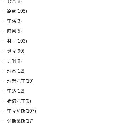
雷丁
(10)
铃木(0)
(10)
岚图FREE
(2)
雷丁i9
进口铃木
(0)
路虎(105)
(4)
岚图追光
(8)
芒果
(0)
吉姆尼
奇瑞路虎
(28)
雷诺(3)
(0)
英格尼斯
(0)
揽胜极光L P300e
东风雷诺
(3)
陆风(5)
(11)
发现运动版
(3)
雷诺e诺
陆风汽车
(5)
林肯(103)
(15)
揽胜极光L
进口雷诺
(0)
(5)
陆风荣曜
长安林肯
(60)
领克(90)
(2)
发现运动版P300e
Espace
(0)
(18)
冒险家
领克汽车
(90)
力帆(0)
进口路虎
(77)
(0)
达斯特
(12)
航海家
(6)
领克06 PHEV
重庆力帆
(0)
理念(12)
(1)
卫士P400e
(2)
冒险家PHEV
(6)
领克02
(0)
乐途
理念汽车
(12)
理想汽车(19)
(0)
揽胜极光(进口)
(13)
林肯Z
(13)
领克03
(12)
广汽本田VE-1
(2)
揽胜运动版新能源
理想汽车
(19)
雷达(12)
(15)
飞行家
(12)
领克01
(17)
揽胜
(6)
理想L9
雷达汽车
(12)
猎豹汽车(0)
林肯(进口)
(43)
(6)
领克09
(16)
发现
(6)
理想L8
(12)
雷达RD6
猎豹汽车
(0)
MKZ
(11)
雷克萨斯(107)
(3)
领克01新能源
(11)
揽胜星脉
(1)
理想MEGA
(0)
猎豹Coupe
(5)
航海家(进口)
雷克萨斯
(107)
(14)
领克09 PHEV
劳斯莱斯(17)
(1)
揽胜P400e
(6)
理想L7
(0)
缤歌
MKC
(5)