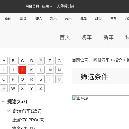
恒驰6
(3)
华晨新日i03A
昊铂
(24)
I
(40)
黄海N2
网易首页
应用
无障碍浏览
(10)
哈弗H6S
(6)
华晨新日i03
(14)
昊铂HT
(4)
哈弗H7
iCAR(8)
新闻
体育
NBA
娱乐
音乐
游戏
财经
股票
汽
(10)
昊铂GT
(7)
哈弗H9
奇瑞新能源
(8)
J
(7)
哈弗H6
iCAR 03
(8)
首页
购车
新车
Jeep(45)
广汽菲克
(26)
吉利(182)
(6)
自由侠
当前位置：
网易汽车
>
报价
>
吉利汽车
(182)
A
B
C
D
E
F
G
几何(54)
(4)
大指挥官
(3)
嘉际ePro
H
I
J
K
L
M
N
几何汽车
(54)
极氪(27)
筛选条件
(7)
指南者
(1)
帝豪GL PHEV
O
P
Q
(8)
R
S
T
U
几何E
极氪汽车
(27)
捷豹(56)
(8)
自由光
(4)
星越S
(11)
几何G6
V
W
X
Y
Z
ZEEKR 001
(4)
奇瑞捷豹
(34)
捷达(37)
(1)
大指挥官PHEV
(6)
星越
(4)
几何M6
(3)
极氪X
(9)
捷豹E-PACE
一汽-大众
(37)
捷途(257)
进口Jeep
(19)
(7)
帝豪EV
(16)
几何A
ZEEKR 009
(11)
(14)
捷豹XFL
(11)
捷达VA3
奇瑞汽车
(257)
(5)
牧马人4xe
(2)
博瑞ePro
(15)
几何C
(9)
极氪007
(11)
捷豹XEL
(7)
捷达VS5
(20)
捷途X70 PRO
(6)
大切诺基(进口)
(5)
帝豪EV Pro
进口捷豹
(22)
(19)
捷达VS7
(31)
捷途X70
(7)