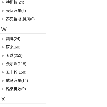
(0)
坦克800
腾势
(33)
EV90
(21)
特斯拉(24)
(1)
坦克500新能源
(9)
腾势D9 DM-i
MIFA 9
(29)
特斯拉中国
(13)
天际汽车(2)
(4)
坦克400新能源
(10)
腾势N7
EUNIQ 5
(9)
Model Y
(6)
天际汽车
(2)
泰克鲁斯·腾风(0)
(3)
坦克700
(6)
腾势D9 EV
T60
(9)
Model 3
(7)
(0)
天际ME-S
泰克鲁斯·腾风
(0)
W
(13)
坦克300
(8)
腾势X
T90 EV
(2)
进口特斯拉
(11)
(2)
天际ME7
GT96 TREV
(0)
(18)
坦克500
V80
(212)
魏牌(24)
Cybertruck
(3)
(0)
天际ME5
EV30
(19)
Roadster
(0)
长城汽车
(24)
蔚来(60)
G90
(27)
Model S
(4)
(3)
玛奇朵DHT
蔚来汽车
(60)
五菱(253)
V90
(122)
Model X
(4)
(7)
摩卡
(6)
蔚来ET5
上汽通用五菱
(230)
沃尔沃(118)
D60
(12)
(4)
拿铁DHT
(12)
蔚来ES6
(14)
荣光S
沃尔沃亚太
(83)
五十铃(158)
(6)
领地
(0)
圆梦
(1)
蔚来ET9
(6)
五菱佳辰
(13)
沃尔沃XC60 E驱混动
江西五十铃
(158)
威马汽车(14)
D90 Pro
(16)
(2)
玛奇朵DHT-PHEV
(11)
蔚来EC6
(6)
五菱星光
(8)
沃尔沃S60
(44)
经典瑞迈
G10
(18)
威马汽车
(14)
潍柴英致(0)
(4)
拿铁DHT-PHEV
(0)
蔚来EP9
(6)
宏光S3
(8)
沃尔沃S90 E驱混动
D-MAX
(14)
(3)
威马EX6
(4)
摩卡新能源
X
(18)
蔚来ES8
(9)
荣光
(9)
沃尔沃C40纯电
(57)
铃拓
(3)
威马EX5
(12)
蔚来ET7
(2)
缤果PLUS