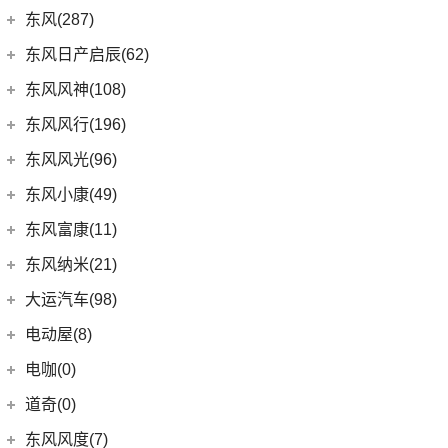
DS 7
(8)
(1)
长安欧尚A600
梅赛德斯-迈巴赫
(20)
(32)
揽境
(4)
睿行M70
东南汽车
(34)
东风(287)
(10)
长安CS35PLUS
(3)
DS 9新能源
(18)
长安欧尚X5
(0)
ID.7 VIZZION
(7)
迈巴赫G级
(10)
长安之星9
(3)
东南DX3 EV
郑州日产
(214)
东风日产启辰(62)
(3)
长安CS15
进口DS
(3)
(8)
长安欧尚科尚
(9)
迈巴赫GLS
(2)
高尔夫·纯电
(7)
A5翼舞
(70)
锐骐6
(3)
逸动DT
东风日产
(62)
东风风神(108)
(3)
(3)
长安欧尚X7 EV
DS 3新能源
(11)
迈巴赫S级
(30)
宝来
(10)
东南DX5
(69)
锐骐7
(3)
逸达
(4)
东风日产启辰-T90
东风乘用车
(108)
东风风行(196)
(9)
长安欧尚X7
(11)
探影
(4)
东南DX7
(16)
帕拉索
(3)
东风日产启辰-T70
(13)
奕炫GS
东风柳汽
(196)
东风风光(96)
(27)
科赛Pro
(15)
高尔夫
(10)
东南DX3
(13)
锐骐6EV
(21)
东风日产启辰-D60EV
(2)
奕炫EV
(13)
菱智M5 EV
(2)
欧尚长行
东风小康
(96)
(3)
C-TREK蔚领
东风小康(49)
(46)
锐骐
(3)
东风日产启辰-e30
(9)
皓极
(3)
景逸S50
(6)
(3)
探岳GTE
风光500
东风小康
(49)
东风富康(11)
东风汽车
(73)
(7)
东风日产启辰-D60
(5)
风神L7
(9)
风行SX6
(9)
(5)
高尔夫·嘉旅
风光330
(6)
小康D71 PLUS
东风富康
(11)
东风纳米(21)
(41)
御风
(9)
启辰大V
(25)
奕炫MAX
(1)
风行T1EV
(22)
(11)
迈腾
风光S560
(2)
小康EC36
(1)
富康ES500
(30)
御风P16
东风汽车
(21)
(4)
东风日产启辰-T60EV
大运汽车(98)
(3)
风神AX7
(12)
风行雷霆
(21)
(4)
速腾
风光370
(2)
小康K01
(4)
富康ES600
(1)
俊风E11K
(7)
(6)
纳米BOX
东风日产启辰-启辰星
大运汽车
(98)
(14)
奕炫
电动屋(8)
(13)
风行S50 EV
(14)
(7)
揽巡
风光ix5
(4)
小康D52
(6)
e爱丽舍
(1)
俊风ER30
(8)
(5)
东风日产启辰-T60
东风EX1
(51)
(19)
风神E70
远志M1
重庆小电天体
(8)
(2)
菱智M3
电咖(0)
(12)
(2)
宝来·纯电
风光580
(8)
小康D72 PLUS
(6)
纳米01
(12)
(31)
皓瀚
大运皮卡
(5)
(8)
星海V9
YOUNG光小新
ID.6 CROZZ
(17)
(4)
风光E1
道奇(0)
(4)
小康C32
SKY EV01
(6)
(16)
悦虎
(27)
风行T5
(10)
(6)
T-ROC探歌
风光ix7
(1)
小康C52
东风风度(7)