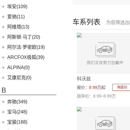
(6)
问界M9
上汽奥迪
(89)
埃安(109)
(2)
问界M5 EV
(15)
奥迪Q5 e-tron
埃安
(109)
爱驰(11)
车系列表
(14)
问界M7
为您筛选出
(33)
奥迪A7L
(3)
传祺GS4 PHEV
爱驰
(11)
阿维塔(13)
(14)
问界M5
(41)
奥迪Q6
AION S MAX
(5)
(8)
爱驰U5
阿维塔科技
(13)
阿斯顿·马丁(20)
一汽-大众奥迪
(208)
Aion V
(34)
(3)
爱驰U6
(13)
阿维塔11
阿斯顿·马丁
(20)
阿尔法·罗密欧(19)
(1)
奥迪Q2L e-tron
AION S Plus
(9)
DBS
(4)
阿尔法·罗密欧
(19)
ARCFOX极狐(39)
(22)
奥迪A6L
Aion Y
(29)
V8 Vantage
(5)
Stelvio
(8)
北汽新能源
(39)
ALPINA(0)
(2)
奥迪A6L新能源
Aion LX
(4)
DBX
(6)
Giulia
(11)
(20)
极狐 阿尔法S(ARCFOX αS)
(8)
奥迪e-tron
Aion S
(22)
艾康尼克(0)
科沃兹
DB11
(4)
(19)
极狐 阿尔法T(ARCFOX αT)
(14)
奥迪Q2L
(3)
传祺GE3
艾康尼克
(0)
报价：
8.99万
起
询底价
B
Valhalla
(1)
(20)
奥迪Q5L
(0)
艾康尼克七系
指导价：8.99~9.99万
奔驰(349)
(33)
奥迪A3两厢
(19)
北京奔驰
(116)
奥迪A3三厢
宝马(248)
(28)
奥迪Q3
(9)
奔驰A级
华晨宝马
(90)
宝骏(188)
(12)
奥迪Q4 e-tron
(2)
奔驰EQA