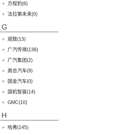
凯美瑞
雄狮F16
(3)
(8)
福克斯两厢
启腾M70EV
方程豹(6)
(2)
法拉利488
(9)
凌渡
(14)
征服者5
(5)
睿蓝9
(21)
(24)
汉兰达
雄狮F22
(3)
(5)
福特EVOS
启腾EX80
方程豹
(6)
法拉第未来(0)
(17)
途岳
(3)
伽途ix5
(11)
睿蓝7
(7)
广汽丰田iA5
(4)
(2)
福睿斯
启腾EX7
(6)
豹5
(22)
法拉第未来
(0)
途昂
(2)
萨普
G
(6)
睿蓝X3 PRO
(13)
丰田C-HR
(10)
(4)
福克斯三厢
启腾M70
ID.4 X
(14)
FF91
(0)
(65)
风景G7
(2)
枫叶80v PRO
(5)
丰田C-HR EV
江铃福特
(267)
观致(13)
(4)
新桑塔纳
(128)
大将军G9
(23)
威兰达
(79)
新全顺
观致汽车
(13)
广汽传祺(138)
(4)
帕萨特PHEV
(27)
风景G9
(6)
威兰达高性能版
(3)
领界EV
(6)
观致7
广汽乘用车
(138)
ID.3
(7)
广汽集团(2)
(3)
伽途ix7
(3)
致炫X
(11)
撼路者
(1)
观致3
(8)
传祺E8
(12)
途铠
(16)
拓陆者胜途5
广汽本田
(2)
高合汽车(9)
(9)
广汽丰田bZ4X
(9)
途睿欧
(6)
观致5
(8)
影酷
(5)
途观X
(39)
拓陆者驭途9
(2)
绎乐
华人运通
(9)
国金汽车(0)
一汽丰田
(192)
(7)
福特烈马
(4)
影豹
(10)
威然
(8)
拓陆者胜途7
(5)
高合HiPhi X
(5)
卡罗拉双擎E+
国机智骏(14)
(7)
领界S
(4)
传祺GS4
(3)
辉昂
(4)
高合HiPhi Z
(3)
奕泽E进擎
(114)
国机智骏
(14)
新世代全顺
GMC(10)
(15)
POLO
(15)
传祺M6
(17)
奕泽IZOA
(15)
GX5
(6)
领睿
GMC
(10)
H
(4)
传祺ES9
进口大众
(15)
(5)
一汽丰田bZ4X
(22)
GC1
(3)
领裕
YUKON
(3)
(17)
传祺GS8
(2)
途锐eHybrid
(7)
哈弗(145)
RAV4荣放双擎E+
GC2
(5)
进口福特
(7)
SAVANA
(2)
(5)
传祺GA4 PLUS
(10)
途锐