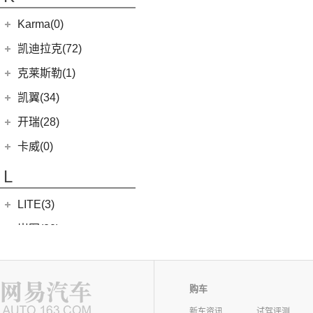
银河L7
(8)
大力神K5
(10)
福顺
ROBO-01
(4)
(6)
捷途X95
(2)
(4)
缤越ePro
江淮iEVA50
华晨鑫源
(54)
Karma(0)
(58)
域虎7
(7)
(0)
捷途旅行者
集度SIMUCar
(4)
(102)
博越X
帅铃T8
(12)
新海狮
Karma
(0)
凯迪拉克(72)
(12)
捷途X90 PRO
(5)
(2)
帝豪GSe
江淮IEV7S
(15)
新海狮S
Revero GT
(0)
上汽通用凯迪拉克
(72)
克莱斯勒(1)
(40)
捷途X70 PLUS
(5)
(66)
远景
悍途
(27)
小海狮
(11)
凯迪拉克XT6
进口克莱斯勒
(1)
凯翼(34)
(3)
远景X3
(9)
凯迪拉克XT4
(1)
大捷龙PHEV
(11)
缤越
凯翼
(34)
开瑞(28)
(15)
凯迪拉克XT5
(11)
帝豪
(3)
凯翼E5 EV
开瑞汽车
(28)
卡威(0)
(13)
凯迪拉克CT5
(2)
帝豪L雷神HiP
(4)
凯翼V7
(11)
江豚
L
(5)
LYRIQ锐歌
(13)
星越L
(3)
凯翼X5
(0)
开瑞K50EV
(4)
凯迪拉克GT4
(6)
博越PRO
LITE(3)
(4)
凯翼X3
(2)
开瑞K60
(8)
凯迪拉克CT6
(7)
炫界Pro EV
北汽新能源
(3)
岚图(20)
(4)
优优EV
(7)
凯迪拉克CT4
(9)
轩度
LITE
(3)
(11)
海豚EV
岚图
(20)
雷丁(10)
(4)
炫界
(6)
岚图梦想家
雷丁
(10)
铃木(0)
购车
(10)
岚图FREE
(2)
雷丁i9
进口铃木
(0)
路虎(105)
新车资讯
试驾评测