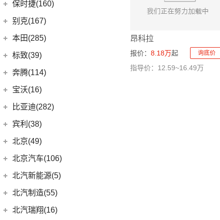
(3)
宝马1系
上汽通用五菱
(188)
保时捷(160)
(12)
奥迪Q5L Sportback
(4)
奔驰A级AMG
(7)
宝马5系新能源
(10)
宝骏RS-7
保时捷
(160)
别克(167)
(20)
奥迪Q3 Sportback
(6)
奔驰GLA
(1)
宝马X1新能源
(7)
宝骏RC-5
(35)
保时捷911
上汽通用别克
(167)
本田(285)
昂科拉
(17)
奥迪A4L
(4)
奔驰E级新能源
(18)
宝马3系
(6)
宝骏730
Panamera
(26)
(5)
昂科旗
报价：
8.18万
起
询底价
广汽本田
(164)
标致(39)
(19)
进口奥迪
(97)
奔驰C级
(6)
宝马X3
(7)
宝骏310W
(23)
保时捷718
(34)
别克GL8
指导价：12.59~16.49万
(15)
雅阁
东风标致
(39)
(5)
奔驰EQB
(19)
奔腾(114)
奥迪A5
(5)
宝马X2
(2)
宝骏E100
Taycan
(21)
(3)
阅朗
(8)
e:NP1 极湃1
(3)
(4)
奔驰EQE
标致5008
(1)
奥迪e-tron GT
一汽奔腾
(114)
(6)
宝马iX3
宝沃(16)
(4)
宝骏悦也
(14)
Cayenne新能源
(4)
昂科拉GX
(27)
皓影
(15)
(2)
奔驰GLB
标致4008 PHEV
(5)
奥迪A4 Allroad
(14)
(30)
宝马X5
奔腾NAT
宝沃
(16)
(7)
宝骏360
比亚迪(282)
(19)
Panamera新能源
(11)
君威
(24)
型格
(24)
(3)
奔驰GLC
标致408X
(8)
奥迪A4 Avant
(9)
(5)
宝马X1
奔腾E01
(4)
(2)
宝骏悦也Plus
宝沃BX5
Cayenne
(13)
比亚迪
(282)
宾利(38)
(5)
昂科拉
(9)
ZR-V 致在
(5)
(2)
奔驰EQC
标致e2008
(3)
奥迪e-tron(进口)
(17)
(6)
宝马5系
奔腾小马
(7)
(10)
云朵
宝沃BX7
(15)
(2)
Macan新能源
元PLUS
宾利
(38)
(2)
微蓝7
北京(49)
(6)
皓影新能源
(20)
(13)
奔驰E级
标致508L
(11)
奥迪Q8
(4)
(10)
宝马i3
奔腾T55
(4)
(2)
宝骏310
宝沃BXi7
Macan
(7)
(8)
海狮07 EV
(9)
(12)
微蓝6
添越
北京越野
(49)
(16)
凌派
北京汽车(106)
(3)
标致408
(10)
福建奔驰
(28)
奥迪A7
(8)
奔腾T77
进口宝马
(126)
(4)
宝骏云海
(6)
海鸥
(9)
(6)
威朗
添越PHEV
(15)
(5)
奥德赛
北京BJ30
北京汽车
(106)
(2)
标致508L PHEV
(19)
北汽新能源(5)
奥迪A8L
(18)
威霆
(5)
奔腾T33
(8)
宝马5系(进口)
(55)
宝骏530
(12)
护卫舰07
(10)
(3)
别克GL6
飞驰
(13)
(4)
缤智
北京BJ90
(6)
(1)
标致2008
北京EU7
(1)
奥迪A8L新能源
(10)
奔驰V级
北汽新能源
(5)
(14)
奔腾B70S
北汽制造(55)
(11)
宝马X7
(6)
宝骏RC-6
(5)
宋L
(13)
(15)
昂科威Plus
欧陆
(14)
(27)
飞度
北京BJ40
(5)
(9)
标致4008
北京U7
(6)
奥迪A6 Avant
进口奔驰
(104)
EC5
(3)
(15)
奔腾T99
(3)
宝马i4
北京汽车制造厂
(55)
(6)
宝骏RS-5
北汽瑞翔(16)
(11)
宋PLUS EV
(15)
昂科威S
(17)
(12)
冠道
北京BJ80
(9)
北京EU5 PLUS
(9)
奥迪Q7