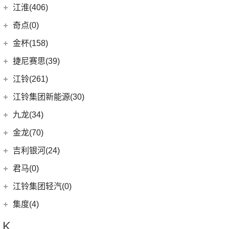
(14)
捷豹XFL
(11)
捷达VA3
奇瑞汽车
(257)
江淮(406)
(5)
牧马人4xe
(2)
博瑞ePro
(15)
几何C
(9)
极氪007
(11)
捷豹XEL
(7)
捷达VS5
(20)
捷途X70 PRO
(6)
大切诺基(进口)
江淮汽车
(406)
(9)
星越L 雷神Hi·P
奇点(0)
进口捷豹
(22)
(19)
捷达VS7
(5)
捷途大圣i-DM
(7)
牧马人
(98)
(3)
帝豪S
星锐
奇点汽车
(0)
金杯(158)
(3)
捷豹I-PACE
(53)
捷途X90 PLUS
(1)
角斗士
(10)
(4)
星越ePro
瑞风S4
(0)
奇点iC3
华晨雷诺
(94)
捷尼赛思(39)
(11)
捷豹F-PACE
(31)
捷途X70
(1)
(5)
帝豪EV Pro
瑞风M5
(0)
奇点iS6
(0)
领坤EV
捷尼赛思
(39)
江铃(261)
(8)
捷豹F-TYPE
(15)
捷途大圣
(5)
(4)
远景X6
江淮iEV7L
(11)
大海狮
(12)
捷尼赛思GV80
江铃汽车
(261)
江铃集团新能源(30)
(3)
捷途X70 Coupe
(6)
(5)
吉利ICON
瑞风S7
(31)
阁瑞斯
(4)
捷尼赛思G80
(34)
大道
江铃集团新能源
(10)
(0)
捷途自由者
九龙(34)
(6)
(12)
豪越L
江淮iEV6E
(8)
金杯快运
(4)
捷尼赛思GV60
(16)
域虎3
(18)
(4)
捷途X90
易至EX5
九龙汽车
(34)
(8)
(5)
缤瑞COOL
江淮V7
金龙(70)
(3)
新海狮
(2)
捷尼赛思纯电G80
(30)
域虎9
(6)
(2)
捷途X70S EV
易至EV3
(10)
(64)
(2)
博越L
帅铃T6
九龙A5S
金龙客车
(70)
吉利银河(24)
(21)
海狮王
(17)
捷尼赛思G70
(8)
域虎5
(6)
捷途X70 C-DM
雷诺 江铃集团
(20)
(2)
(9)
(3)
博瑞
江淮iEVS4
九龙A4
(24)
凯锐浩克
吉利银河
(24)
(4)
金杯F50
君马(0)
(10)
特顺EV
(14)
捷途X70S
(20)
羿
(3)
(4)
(6)
嘉际
嘉悦X4
艾菲
(24)
凯歌
(7)
(16)
金杯海狮
银河E8
江铃集团轻汽(0)
(40)
宝典
(14)
捷途X70M
(17)
(7)
(4)
博越
江淮iC5
九龙A6
(2)
凯特
(6)
银河E5
绵阳金杯
(10)
(48)
特顺
集度(4)
(8)
山海L9
(13)
(11)
(12)
星瑞
嘉悦A5
九龙A5
(20)
金威
(6)
银河L6
(2)
金典
(7)
域虎EV
集度汽车
(4)
(3)
捷途山海T2
K
(10)
(5)
豪越
嘉悦X7
(5)