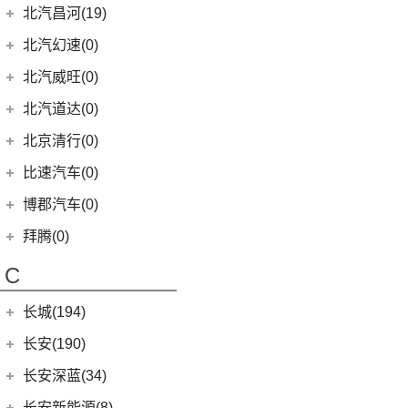
EQA
(1)
EC3
(2)
(8)
奔腾T90
(1)
宝马X5新能源
BJ 212
(12)
(4)
宝骏RS-3
北汽瑞翔
(16)
(15)
宋Pro DM-i
北汽昌河(19)
(15)
昂科威
(1)
北京F40
东风本田
(121)
(8)
北京EX3
(5)
奥迪A6 Allroad
(17)
奔驰GLE
(13)
奔腾B70
(9)
宝马8系
(4)
(1)
宝骏Valli
北汽小猫
(6)
(11)
秦EV
北汽瑞翔X5
北汽昌河
(19)
(4)
别克GL8新能源
北汽幻速(0)
(6)
本田CR-V新能源
(3)
北京X7 PHEV
Audi Sport
(58)
(6)
奔驰GLS
(2)
宝马2系Gran Tourer
(17)
(2)
宝骏E200
勇士皮卡
(19)
(5)
汉DM-i
北汽瑞翔X3
(7)
(2)
世纪
北汽昌河A6
北汽威旺(0)
(9)
本田HR-V
(6)
北京X3
(8)
奥迪RS4
(8)
奔驰G级
(10)
宝马2系
(5)
(4)
宝骏享境
战旗
(3)
海狮05 EV
(12)
(3)
君越
北汽昌河M50S
LIFE
(8)
(15)
北京X7
北汽道达(0)
(3)
奥迪S6
(4)
奔驰C级(进口)
(8)
宝马Z4
(11)
(21)
宝骏510
元宝
(14)
海豚
(3)
(2)
凯越
北汽EC100
(4)
本田e:NS1
(14)
北京EU5
(9)
奥迪S5
(4)
奔驰GLE新能源
北京清行(0)
(6)
宝马6系GT
KiWi EV
(8)
(9)
勇士
(5)
宋MAX DM-i
(8)
(2)
英朗
北汽EV5
(4)
东风本田M-NV
(5)
北京X5
(3)
奥迪SQ5
(11)
奔驰CLS级
(9)
宝马iX
(18)
宝骏RM-5
比速汽车(0)
(3)
元UP
(6)
北汽EV2
(16)
英仕派
(10)
北京U5 PLUS
(1)
奥迪RS e-tron GT
(2)
奔驰C级旅行版
(23)
宝马4系
(19)
秦PLUS EV
博郡汽车(0)
(2)
昌河北斗星X5
(13)
本田UR-V
(8)
北京U5
(2)
奥迪RS6
(12)
奔驰CLA级
(6)
宝马X6
(11)
秦PLUS DM-i
(2)
昌河北斗星
拜腾(0)
(11)
本田XR-V
(4)
北京EX5
(16)
奥迪RS5
(3)
奔驰GLC(进口)
(3)
宝马X5(进口)
(5)
秦L
拜腾汽车
(0)
(23)
思域
C
(13)
魔方
(1)
奥迪R8
(6)
奔驰B级
(22)
宝马7系
(2)
海狮07DM-i
M-Byte Concept
(0)
(10)
本田CR-V
(2)
奥迪RS7
(6)
奔驰A级(进口)
(5)
宝马X4
长城(194)
(3)
比亚迪D1
K-Byte Concept
(0)
(8)
享域
(5)
奥迪S4
(11)
奔驰E级(进口)
宝马M
(32)
(6)
秦Pro DM
长城汽车
(194)
长安(190)
(9)
艾力绅
(4)
奥迪S7
(13)
奔驰S级
(9)
宝马M4
(9)
比亚迪e2
(98)
炮
长安汽车
(190)
长安深蓝(34)
(1)
奥迪RS Q8
梅赛德斯-AMG
(74)
(4)
宝马M3
(8)
秦Pro EV
(8)
风骏7
(8)
长安UNI-V
长安深蓝
(34)
长安新能源(8)