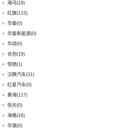
(18)
皇冠陆放
长城汽车
(145)
海马(19)
(4)
福特F-150
SIERRA
(5)
(9)
传祺E9
(3)
蔚揽
(16)
凌放HARRIER
(15)
哈弗神兽
Mustang
(3)
一汽海马
(7)
红旗(115)
(4)
传祺GA8
大众R
(1)
(21)
RAV4荣放
(4)
哈弗二代大狗
(7)
海马7X
一汽红旗
(115)
华泰(0)
(29)
传祺M8
(1)
高尔夫R
(6)
威驰FS
(5)
哈弗H2
海马汽车
(10)
(2)
红旗E-HS3
(1)
传祺M6 MAX
华泰新能源(0)
安徽大众
(1)
(21)
卡罗拉锐放
(13)
哈弗M6
(8)
海马8S
(11)
红旗HQ9
(6)
传祺GA6
(1)
大众ID.UNYX 与众
华颂(0)
(5)
一汽丰田bZ3
(8)
哈弗F7
(2)
海马6P
(17)
红旗H9
(13)
传祺GS4 PLUS
(7)
合创(19)
格瑞维亚
(6)
哈弗初恋
海马新能源
(2)
(5)
红旗H6
(9)
传祺GS3
(13)
亚洲狮
合创汽车
(19)
(7)
哈弗H6 Coupe
恒驰(1)
(2)
爱尚EV
(12)
红旗E-HS9
(2)
传祺GS4 COUPE
(7)
柯斯达
(5)
(0)
哈弗H5
合创V09
恒大新能源
(1)
汉腾汽车(31)
(5)
红旗EH7
(13)
亚洲龙
(17)
(3)
枭龙MAX
合创Z03
(0)
恒驰9
汉腾汽车
(31)
(2)
红旗L5
红星汽车(0)
(22)
卡罗拉
(7)
(2)
哈弗F5
合创007
(0)
恒驰2
(0)
(14)
红旗H5
汉腾X8
黄海(117)
(6)
威驰
(12)
哈弗赤兔
(0)
恒驰3
(7)
(13)
红旗E-QM5
汉腾X7
黄海汽车
(117)
恒天(0)
进口丰田
(22)
(3)
哈弗H6 DHT-PHEV
(0)
恒驰8
(10)
(3)
红旗H7
汉腾V7
(36)
黄海N1S
海格(16)
(6)
埃尔法
(4)
哈弗二代大狗新能源
(0)
恒驰4
(8)
(0)
红旗H7 PHEV
汉腾X5
(2)
黄海N1
(11)
威尔法
苏州金龙
(16)
(6)
哈弗F7x
华骐(0)
(0)
恒驰1
(3)
(12)
红旗HS5
幸福e+
(11)