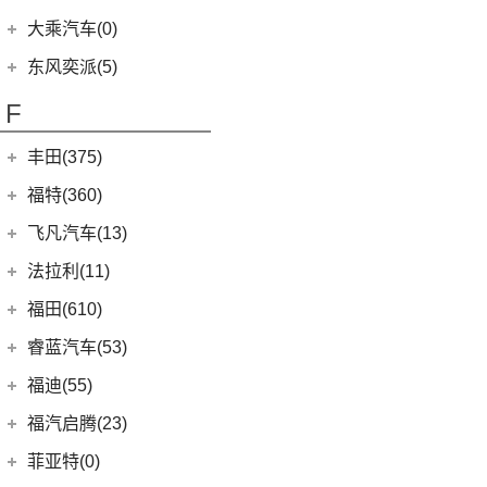
(29)
菱智M5
(6)
(3)
高尔夫GTI
风光E3
(2)
小康C56
郑州日产
(7)
大乘汽车(0)
(20)
风行T5 EVO
(16)
(10)
大众CC
风光MINI EV
(4)
小康D51
(7)
帕拉丁
东风奕派(5)
(8)
风行游艇
ID.4 CROZZ
(19)
(17)
风光380
(1)
小康K02
东风乘用车
(5)
F
(16)
风行M7
(2)
迈腾GTE
(4)
小康C31
eπ 007
(5)
(3)
菱智V3
(4)
探岳X
(2)
小康C37
丰田(375)
(25)
菱智PLUS
(11)
探岳
(3)
小康K07S
广汽丰田
(161)
福特(360)
(10)
风行S60 EV
(6)
大众CC猎装车
(1)
小康C51
(6)
锋兰达
长安福特
(86)
飞凡汽车(13)
(0)
风行M7新能源
上汽大众
(225)
(2)
小康C36
(2)
致炫
(5)
福特电马
上汽集团
(13)
法拉利(11)
(20)
途昂X
(1)
小康C35
(4)
雷凌双擎E+
(1)
锐际新能源
(3)
飞凡ER6
法拉利
(11)
福田(610)
(2)
途观L PHEV
(2)
小康K05S
(8)
凌尚
(8)
锐界L
(3)
飞凡MARVEL R
(2)
法拉利F8
(21)
福田汽车
(610)
朗逸
睿蓝汽车(53)
(2)
致享
(24)
蒙迪欧
(7)
飞凡R7
(2)
法拉利812
(30)
帕萨特
(45)
福田G5
睿蓝汽车
(53)
福迪(55)
(9)
赛那SIENNA
(12)
锐际
Roma
(2)
(9)
途观L
(222)
图雅诺
(8)
枫叶80v
福迪汽车
(55)
(18)
威飒
福汽启腾(23)
(13)
探险者
SF90
(2)
(11)
途安L
(27)
拓陆者驭途8
(6)
枫叶30x
(15)
(19)
雷凌
揽福
福汽新龙马
(23)
(7)
锐界
菲亚特(0)
Portofino
(1)
ID.6 X
(10)
(11)
征服者3
(15)
枫叶60s
(10)
(12)