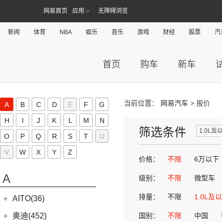
网易首页
应用
无障碍浏览
新闻
体育
NBA
娱乐
音乐
游戏
财经
股票
汽
首页
购车
新车
当前位置：
网易汽车
> 报价
A
B
C
D
E
F
G
H
I
J
K
L
M
N
筛选条件
1.0L及
O
P
Q
R
S
T
U
V
W
X
Y
Z
价格：
不限
6万以下
A
级别：
不限
微型车
排量：
不限
1.0L及
AITO(36)
赛力斯汽车
(36)
奥迪(452)
国别：
不限
中国