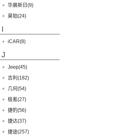
黄海N3
SUPRA
(5)
(3)
(10)
枭龙
海格H5V
(0)
恒驰7
华晨新日(9)
(19)
(3)
红旗HS7
汉腾X5 EV
(20)
黄海N7
(7)
(6)
哈弗H9
海格H5C
(1)
恒驰5
华晨新日
(9)
昊铂(24)
(8)
大牛
(7)
哈弗H6
(0)
恒驰6
(3)
华晨新日i03A
昊铂
(24)
I
(40)
黄海N2
(4)
哈弗酷狗
(6)
华晨新日i03
(14)
昊铂HT
(12)
哈弗大狗
iCAR(8)
(10)
昊铂GT
(4)
哈弗H7
奇瑞新能源
(8)
J
(10)
哈弗H6S
iCAR 03
(8)
Jeep(45)
广汽菲克
(26)
吉利(182)
(6)
自由侠
吉利汽车
(182)
几何(54)
(4)
大指挥官
(1)
帝豪GL PHEV
几何汽车
(54)
极氪(27)
(7)
指南者
(4)
星越S
(8)
几何E
极氪汽车
(27)
捷豹(56)
(8)
自由光
(6)
星越
(11)
几何G6
(3)
极氪X
奇瑞捷豹
(34)
捷达(37)
(1)
大指挥官PHEV
(7)
帝豪EV
(4)
几何M6
ZEEKR 001
(4)
(9)
捷豹E-PACE
一汽-大众
(37)
捷途(257)
进口Jeep
(19)
(3)
嘉际ePro
(16)
几何A
ZEEKR 009
(11)