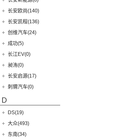
(3)
奥迪S8
(6)
奔驰GLC AMG
(10)
宝马M8
(5)
海豹06 DM-i
(8)
风骏7 EV
(9)
逸动
(5)
深蓝G318
长安新能源
(8)
长安欧尚(140)
(5)
奔驰GLE AMG
(1)
宝马M5
(0)
海豹06GT
(41)
金刚炮
(10)
长安CS75
(0)
深蓝S05
(8)
逸动EV
(3)
奔驰GLA AMG
长安欧尚
(140)
(2)
长安凯程(136)
宝马X3M
(10)
唐EV
(4)
炮EV
(6)
长安CS95
(13)
深蓝S7
(1)
奔驰GLS AMG
(4)
长安欧尚A600 EV
(2)
宝马X5M
长安凯程
(136)
创维汽车(24)
(16)
宋PLUS DM-i
(13)
山海炮
(16)
长安UNI-K
(16)
长安深蓝SL03
(3)
奔驰GLB AMG
(3)
长安欧尚Z6智电iDD
(2)
宝马X6M
(4)
凯程F300
(17)
汉EV
创维汽车
(24)
(22)
风骏5
成功(5)
(3)
锐程CC
(3)
奔驰S级AMG
(13)
长安欧尚Z6
(2)
宝马X4M
(5)
睿行M90
(15)
海豹
(24)
创维汽车EV6
航天成功
(5)
(10)
UNI-K 智电iDD
长江EV(0)
(12)
奔驰AMG GT
(0)
欧尚E01
(3)
睿行S50
(11)
驱逐舰05
(6)
(1)
悦翔
成功BEV6
昶洧(0)
(7)
奔驰A级AMG(进口)
(7)
欧尚X5 PLUS
(8)
神骐F30
(2)
比亚迪e9
(4)
(20)
长安CS75 PLUS
成功V2
昶洧
(0)
长安启源(17)
(9)
奔驰CLA AMG
(1)
长安欧尚科尚EV
(18)
神骐PLUS
(2)
比亚迪e3
(12)
长安CS85 COUPE
(0)
昶洧TP-488c
(6)
奔驰E级AMG
长安启源
(17)
(4)
长安欧尚科赛5
刺猬汽车(0)
(18)
睿行M60
(13)
唐新能源
(24)
长安览拓者
(5)
奔驰G AMG
(7)
(4)
长安欧尚X70A
长安启源E07
(9)
睿行EM80
(6)
元Pro
D
(10)
长安CS55 PLUS
(14)
奔驰C级AMG
(10)
(21)
长安欧尚X7 PLUS
长安启源A07
(18)
睿行M80
(15)
长安UNI-T
DS(19)
梅赛德斯-EQ
(7)
(3)
长安欧尚A800
(36)
凯程F70
(9)
长安Lumin
DS汽车
(16)
大众(493)
(7)
(5)
奔驰EQS
奔奔E-Star
(1)
睿行S50T
(5)
锐程PLUS
DS 9
(5)
(7)
(0)
奔驰EQC(进口)
欧诺S
一汽-大众
(251)
东南(34)
(2)
睿行ES30
(8)
长安F70蓝鲸版