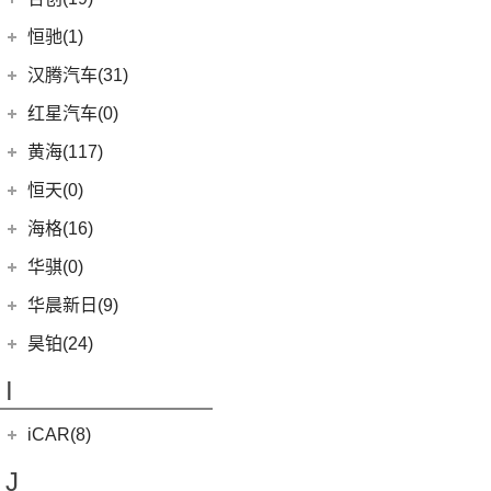
(5)
哈弗H5
海马新能源
(2)
(5)
红旗H6
(9)
传祺GS3
(13)
亚洲狮
合创汽车
(19)
(6)
哈弗初恋
恒驰(1)
(2)
爱尚EV
(12)
红旗E-HS9
(2)
传祺GS4 COUPE
(7)
柯斯达
(0)
(7)
哈弗H6 Coupe
合创V09
恒大新能源
(1)
汉腾汽车(31)
(5)
红旗EH7
(13)
亚洲龙
(17)
(3)
枭龙MAX
合创Z03
(0)
恒驰9
汉腾汽车
(31)
(2)
红旗L5
红星汽车(0)
(6)
威驰
(6)
(2)
哈弗F7x
合创007
(0)
恒驰2
(10)
(14)
红旗H5
汉腾V7
黄海(117)
(22)
卡罗拉
(7)
哈弗F5
(0)
恒驰3
(0)
(13)
红旗E-QM5
汉腾X8
黄海汽车
(117)
恒天(0)
进口丰田
(22)
(12)
哈弗赤兔
(0)
恒驰8
(7)
(12)
红旗HS5
汉腾X7
(36)
黄海N1S
海格(16)
(6)
埃尔法
(3)
哈弗H6 DHT-PHEV
(0)
恒驰4
(8)
(0)
红旗H7 PHEV
汉腾X5
(2)
黄海N1
(11)
威尔法
苏州金龙
(16)
(4)
哈弗二代大狗新能源
华骐(0)
(0)
恒驰1
(3)
(3)
红旗H7
幸福e+
(11)
黄海N3
SUPRA
(5)
(3)
(10)
枭龙
海格H5V
(0)
恒驰7
华晨新日(9)
(19)
(3)
红旗HS7
汉腾X5 EV
(20)
黄海N7
(4)
(6)
哈弗酷狗
海格H5C
(0)
恒驰6
华晨新日
(9)
昊铂(24)
(8)
大牛
(12)
哈弗大狗
(1)
恒驰5
(3)
华晨新日i03A
昊铂
(24)
I
(40)
黄海N2
(4)
哈弗H7
(6)
华晨新日i03
(14)
昊铂HT
(10)
哈弗H6S
iCAR(8)
(10)
昊铂GT
(7)
哈弗H9
奇瑞新能源
(8)
J