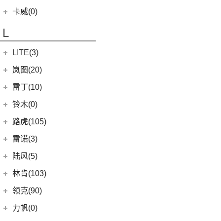
(15)
凯迪拉克XT5
(11)
帝豪
(4)
凯翼V7
开瑞汽车
(28)
卡威(0)
(9)
凯迪拉克XT4
(2)
帝豪L雷神HiP
(3)
凯翼E5 EV
(11)
江豚
L
(5)
LYRIQ锐歌
(13)
星越L
(3)
凯翼X5
(0)
开瑞K50EV
(4)
凯迪拉克GT4
(6)
博越PRO
LITE(3)
(4)
凯翼X3
(2)
开瑞K60
(8)
凯迪拉克CT6
(7)
炫界Pro EV
北汽新能源
(3)
岚图(20)
(4)
优优EV
(7)
凯迪拉克CT4
(9)
轩度
LITE
(3)
(11)
海豚EV
岚图
(20)
雷丁(10)
(4)
炫界
(6)
岚图梦想家
雷丁
(10)
铃木(0)
(10)
岚图FREE
(2)
雷丁i9
进口铃木
(0)
路虎(105)
(4)
岚图追光
(8)
芒果
(0)
吉姆尼
奇瑞路虎
(28)
雷诺(3)
(0)
英格尼斯
(0)
揽胜极光L P300e
东风雷诺
(3)
陆风(5)
(11)
发现运动版
(3)
雷诺e诺
陆风汽车
(5)
林肯(103)
(15)
揽胜极光L
进口雷诺
(0)
(5)
陆风荣曜
长安林肯
(60)
领克(90)
(2)
发现运动版P300e
Espace
(0)
(18)
冒险家
领克汽车
(90)
力帆(0)
进口路虎
(77)
(0)
达斯特
(12)
航海家