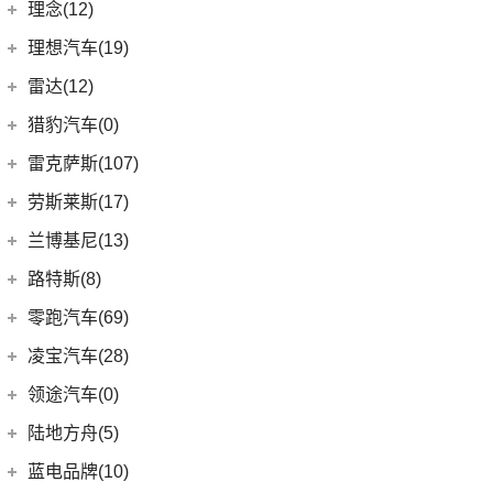
(6)
领克02
重庆力帆
(0)
理念(12)
(1)
卫士P400e
(2)
冒险家PHEV
(13)
领克03
(0)
乐途
理念汽车
(12)
理想汽车(19)
(0)
揽胜极光(进口)
(13)
林肯Z
(6)
领克06 PHEV
(12)
广汽本田VE-1
(2)
揽胜运动版新能源
理想汽车
(19)
雷达(12)
(15)
飞行家
(12)
领克01
(17)
揽胜
(6)
理想L8
雷达汽车
(12)
猎豹汽车(0)
林肯(进口)
(43)
(6)
领克09
(16)
发现
(6)
理想L9
(12)
雷达RD6
猎豹汽车
(0)
MKZ
(11)
雷克萨斯(107)
(3)
领克01新能源
(11)
揽胜星脉
(1)
理想MEGA
(0)
猎豹Coupe
(5)
航海家(进口)
雷克萨斯
(107)
(14)
领克09 PHEV
劳斯莱斯(17)
(1)
揽胜P400e
(6)
理想L7
(0)
缤歌
(1)
飞行家PHEV
(8)
(16)
领克06
雷克萨斯RX
劳斯莱斯
(17)
兰博基尼(13)
(9)
揽胜运动版
(0)
猎豹CT7
MKC
(5)
(5)
(4)
领克02 Hatchback
雷克萨斯LC
(5)
古思特
兰博基尼
(13)
路特斯(8)
(20)
卫士
(14)
领航员
(0)
(6)
领克ZERO
雷克萨斯CT
(2)
魅影
Huracan
(5)
路特斯
(8)
零跑汽车(69)
(7)
大陆
(9)
(2)
领克05
雷克萨斯UX新能源
(6)
库里南
Urus
(3)
ELETRE
(4)
零跑汽车
(69)
凌宝汽车(28)
(23)
(2)
领克03 PHEV
雷克萨斯NX
(0)
浮影
Aventador
(5)
EMIRA
(2)
(14)
零跑T03
吉麦新能源
(28)
领途汽车(0)
(21)
(2)
领克05 PHEV
雷克萨斯ES
(2)
幻影
Evija
(1)
(6)
零跑S01
(4)
凌宝uni
(5)
(2)
领克02 PHEV
雷克萨斯LM
陆地方舟(5)
(2)
曜影
Evora
(1)
(26)
零跑C11
(17)
凌宝BOX
(3)
(14)
领克07
雷克萨斯LS
陆地方舟
(5)
蓝电品牌(10)
(23)
零跑C01
(7)
凌宝COCO