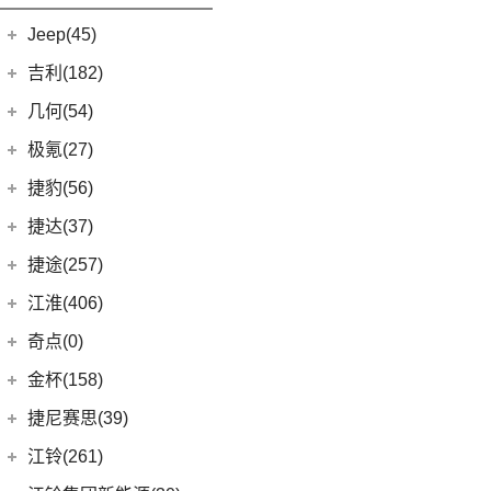
(7)
哈弗H6
iCAR 03
(8)
Jeep(45)
广汽菲克
(26)
吉利(182)
(6)
自由侠
吉利汽车
(182)
几何(54)
(4)
大指挥官
(3)
嘉际ePro
几何汽车
(54)
极氪(27)
(7)
指南者
(1)
帝豪GL PHEV
(8)
几何E
极氪汽车
(27)
捷豹(56)
(8)
自由光
(4)
星越S
(11)
几何G6
ZEEKR 001
(4)
奇瑞捷豹
(34)
捷达(37)
(1)
大指挥官PHEV
(7)
帝豪EV
(4)
几何M6
(3)
极氪X
(9)
捷豹E-PACE
一汽-大众
(37)
捷途(257)
进口Jeep
(19)
(6)
星越
(16)
几何A
ZEEKR 009
(11)
(14)
捷豹XFL
(11)
捷达VA3
奇瑞汽车
(257)
江淮(406)
(5)
牧马人4xe
(2)
博瑞ePro
(15)
几何C
(9)
极氪007
(11)
捷豹XEL
(7)
捷达VS5
(20)
捷途X70 PRO
(6)
大切诺基(进口)
江淮汽车
(406)
(3)
帝豪S
奇点(0)
进口捷豹
(22)
(19)
捷达VS7
(31)
捷途X70
(7)
牧马人
(10)
(9)
星越L 雷神Hi·P
瑞风S4
奇点汽车
(0)
金杯(158)
(3)
捷豹I-PACE
(15)
捷途大圣
(1)
角斗士
(98)
(4)
星越ePro
星锐
(0)
奇点iC3
华晨雷诺
(94)
捷尼赛思(39)
(11)
捷豹F-PACE
(5)
捷途大圣i-DM
(1)
(5)
帝豪EV Pro
瑞风M5
(0)
奇点iS6
(8)
金杯快运
捷尼赛思
(39)
江铃(261)
(8)
捷豹F-TYPE
(53)
捷途X90 PLUS
(5)
(4)
远景X6
江淮iEV7L
(0)
领坤EV
(12)
捷尼赛思GV80