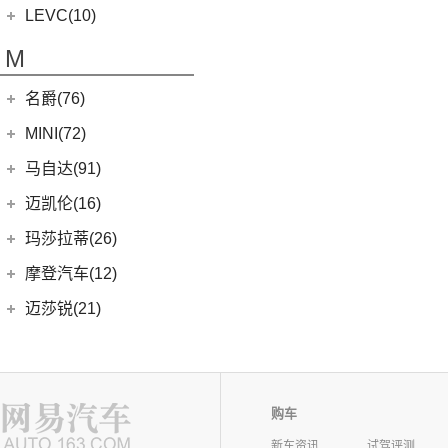
(15)
雷克萨斯UX
(5)
威途X35
蓝电品牌
(10)
LEVC(10)
(8)
蓝电E5
LEVC
(10)
M
(2)
蓝电E5 PLUS
L380
(4)
名爵(76)
LEVC TX
(6)
上汽集团
(76)
MINI(72)
Cyberster
(4)
MINI
(67)
马自达(91)
MG MULAN
(7)
MINI 3-DOOR
(25)
长安马自达
(77)
迈凯伦(16)
(3)
MG5天蝎座
MINI 5-DOOR
(10)
(20)
马自达3 昂克赛拉
迈凯伦
(16)
玛莎拉蒂(26)
MG ONE
(11)
MINI CLUBMAN
(11)
(0)
马自达EZ-6
(0)
塞纳
玛莎拉蒂
(26)
摩登汽车(12)
(2)
名爵5
MINI COUNTRYMAN
(15)
(11)
马自达CX-50行也
(2)
迈凯伦570S
Ghibli
(5)
摩登汽车
(12)
迈莎锐(21)
(5)
名爵6新能源
MINI CABRIO
(6)
(23)
马自达CX-5
(1)
迈凯伦540C
(5)
总裁
Modern in
(12)
迈莎锐
(21)
(3)
MG领航新能源
摩根(11)
MINI JCW
(5)
(4)
马自达CX-8
(1)
迈凯伦765LT
MC20
(5)
(3)
(1)
名爵eHS
迈莎锐Urus
摩根
(11)
MINI JCW
(2)
N
(19)
马自达CX-30
(2)
迈凯伦720S
Levante
(6)
MG7
(6)
(1)
迈莎锐Cayenne
3-Wheeler
(2)
MINI JCW CLUBMAN
(1)
一汽马自达
(14)
购车
(3)
迈凯伦GT
Grecale
(5)
哪吒汽车(62)
(7)
(15)
名爵6
迈莎锐MV600
(1)
摩根4-4
MINI JCW COUNTRYMAN
(2)
(8)
马自达CX-4
(2)
迈凯伦600LT
新车资讯
试驾评测