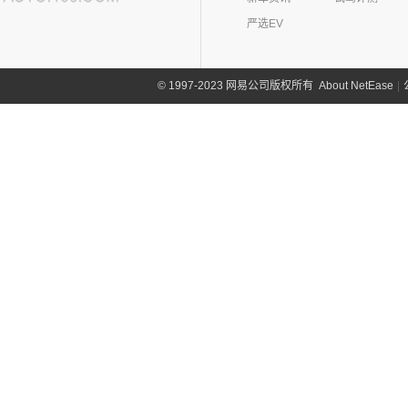
合众新能源
(62)
NEVS(0)
(4)
(3)
名爵ZS
迈莎锐G级
(2)
摩根Aero
(6)
阿特兹
严选EV
Artura
(4)
(9)
哪吒S
(4)
(1)
名爵EZS
迈莎锐揽胜
国能汽车
(0)
纳智捷(0)
(1)
摩根Plus 8
(1)
迈凯伦570GT
(4)
哪吒AYA
(10)
名爵HS
NEVS 9-3
(0)
(2)
摩根Roadster
O
About NetEase
|
1997-2023 网易公司版权所有
©
(22)
哪吒U
(7)
MG领航
NEVS 9-3X
(0)
(1)
摩根Aero 8
讴歌(17)
(9)
哪吒V
(2)
摩根Plus 4
(9)
哪吒L
广汽讴歌
(17)
欧拉(28)
(0)
哪吒GT
(8)
讴歌RDX
欧拉
(28)
欧联汽车(0)
(9)
哪吒X
(9)
讴歌CDX
(3)
芭蕾猫
P
(5)
欧拉5
Polestar极星(15)
(8)
好猫
Polestar
(15)
朋克汽车(10)
(5)
好猫GT
Polestar 1
(1)
(0)
朋克猫
朋克汽车
(10)
Q
Precept
(0)
(0)
樱桃猫
(5)
朋克美美
起亚(74)
Polestar 4
(6)
(7)
闪电猫
(1)
朋克啦啦
起亚
(74)
Polestar 2
(6)
奇瑞(277)
(4)
朋克多多