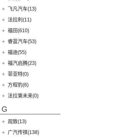
(0)
风行M7新能源
(6)
大众CC猎装车
(1)
小康C51
(6)
锋兰达
长安福特
(86)
飞凡汽车(13)
(10)
风行S60 EV
上汽大众
(225)
(2)
小康K05S
(2)
致炫
(5)
福特电马
上汽集团
(13)
法拉利(11)
(20)
途昂X
(1)
小康C35
(8)
凌尚
(1)
锐际新能源
(3)
飞凡ER6
法拉利
(11)
福田(610)
(2)
途观L PHEV
(2)
小康C36
(4)
雷凌双擎E+
(8)
锐界L
(3)
飞凡MARVEL R
(2)
法拉利F8
(21)
福田汽车
(610)
朗逸
睿蓝汽车(53)
(2)
致享
(24)
蒙迪欧
(7)
飞凡R7
(2)
法拉利812
(30)
帕萨特
(222)
图雅诺
睿蓝汽车
(53)
福迪(55)
(9)
赛那SIENNA
(12)
锐际
Roma
(2)
(9)
途观L
(27)
拓陆者驭途8
(6)
枫叶30x
福迪汽车
(55)
(18)
威飒
福汽启腾(23)
(7)
锐界
SF90
(2)
(11)
途安L
(45)
福田G5
(8)
枫叶80v
(15)
(19)
雷凌
揽福
福汽新龙马
(23)
(13)
探险者
菲亚特(0)
Portofino
(1)
ID.6 X
(10)
(11)
征服者3
(15)
枫叶60s
(12)
(7)
广汽丰田iA5
雄狮F16
(3)
(8)
福克斯两厢
启腾M70EV
方程豹(6)
(2)
法拉利488
(9)
凌渡
(14)
征服者5
(5)
睿蓝9
(21)
(24)
汉兰达
雄狮F22
(4)
(3)
福睿斯
启腾EX80
方程豹
(6)
法拉第未来(0)
ID.4 X
(14)
(3)
伽途ix5
(11)
睿蓝7
(10)
凯美瑞
(2)
(5)
福特EVOS
启腾EX7
(6)
豹5
(17)
法拉第未来
(0)
途岳
(2)
萨普
G
(6)
睿蓝X3 PRO
(5)
丰田C-HR EV
(10)
(4)
福克斯三厢
启腾M70
(22)
FF91
(0)
途昂
(128)
大将军G9
(2)
枫叶80v PRO
(13)
丰田C-HR
江铃福特
(267)
观致(13)
(4)
新桑塔纳
(27)
风景G9
(23)
威兰达
(79)
新全顺
观致汽车
(13)
广汽传祺(138)
(4)
帕萨特PHEV
(65)
风景G7
(6)
威兰达高性能版