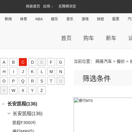
(8)
(6)
英朗
北汽EV2
(4)
东风本田M-NV
(14)
北京EU5
(9)
奥迪S5
(12)
奔驰CLA级
(8)
宝马Z4
(21)
宝骏510
网易首页
应用
无障碍浏览
比速汽车(0)
(3)
元UP
(2)
北汽EV5
(16)
英仕派
(8)
北京U5
(1)
奥迪RS e-tron GT
(11)
奔驰CLS级
(23)
宝马4系
(19)
秦PLUS EV
博郡汽车(0)
(2)
昌河北斗星X5
新闻
体育
NBA
娱乐
音乐
游戏
财经
股票
汽
(13)
本田UR-V
(10)
北京U5 PLUS
(2)
奥迪RS6
(2)
奔驰C级旅行版
(6)
宝马X6
(11)
秦PLUS DM-i
(2)
昌河北斗星
拜腾(0)
(11)
本田XR-V
(4)
北京EX5
(2)
奥迪RS7
(3)
奔驰GLC(进口)
(22)
宝马7系
(5)
秦L
拜腾汽车
(0)
首页
购车
新车
(23)
思域
C
(13)
魔方
(16)
奥迪RS5
(6)
奔驰B级
(3)
宝马X5(进口)
(3)
比亚迪D1
M-Byte Concept
(0)
(10)
本田CR-V
(1)
奥迪R8
(6)
奔驰A级(进口)
(5)
宝马X4
长城(194)
(2)
海狮07DM-i
K-Byte Concept
(0)
(8)
享域
(1)
奥迪RS Q8
(11)
奔驰E级(进口)
宝马M
(32)
(6)
秦Pro DM
当前位置：
网易汽车
>
报价
>
长城汽车
(194)
A
B
C
D
E
F
G
长安(190)
(9)
艾力绅
(5)
奥迪S4
(13)
奔驰S级
(9)
宝马M4
(9)
比亚迪e2
(98)
炮
H
I
J
K
L
M
N
长安汽车
(190)
长安深蓝(34)
(4)
奥迪S7
梅赛德斯-AMG
(74)
(4)
筛选条件
宝马M3
(8)
秦Pro EV
(8)
风骏7
O
P
Q
R
(10)
S
T
U
长安CS75
长安深蓝
(34)
长安新能源(8)
(3)
奥迪S8
(6)
奔驰GLC AMG
(10)
宝马M8
(10)
唐EV
(8)
风骏7 EV
(8)
长安UNI-V
V
W
X
Y
Z
(5)
深蓝G318
长安新能源
(8)
长安欧尚(140)
(1)
奔驰GLS AMG
(1)
宝马M5
(5)
海豹06 DM-i
(41)
金刚炮
(9)
逸动
(0)
深蓝S05
(8)
逸动EV
(3)
奔驰GLA AMG
长安欧尚
(140)
(2)
长安凯程(136)
宝马X3M
(0)
海豹06GT
(13)
山海炮
(16)
长安UNI-K
(13)
深蓝S7
(5)
奔驰GLE AMG
(3)
长安欧尚Z6智电iDD
(2)
宝马X5M
长安凯程
(136)
(17)
汉EV
(4)
炮EV
(6)
长安CS95
(16)
长安深蓝SL03
(3)
奔驰GLB AMG
(4)
长安欧尚A600 EV
(2)
宝马X6M
(4)
凯程F300
(15)
海豹
(22)
风骏5
(6)
悦翔
(3)
奔驰S级AMG
(13)
长安欧尚Z6
(2)
宝马X4M
(5)
睿行M90
(16)