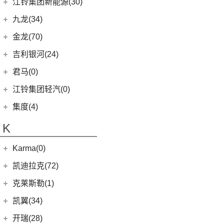
江铃汽车
(261)
江铃集团新能源(30)
(18)
捷途X90
(6)
(6)
豪越L
瑞风S7
(11)
大海狮
(4)
捷尼赛思G80
(16)
域虎3
江铃集团新能源
(10)
(3)
捷途X70 Coupe
九龙(34)
(64)
(5)
吉利ICON
帅铃T6
(31)
阁瑞斯
(4)
捷尼赛思GV60
(34)
大道
(4)
(0)
捷途自由者
易至EX5
九龙汽车
(34)
(12)
(5)
缤瑞COOL
江淮iEV6E
金龙(70)
(3)
新海狮
(2)
捷尼赛思纯电G80
(30)
域虎9
(6)
(2)
捷途X70S EV
易至EV3
(10)
(8)
(2)
博越L
江淮V7
九龙A5S
金龙客车
(70)
吉利银河(24)
(21)
海狮王
(17)
捷尼赛思G70
(8)
域虎5
(14)
捷途X70S
雷诺 江铃集团
(20)
(2)
(9)
(3)
博瑞
江淮iEVS4
九龙A4
(24)
凯锐浩克
吉利银河
(24)
(4)
金杯F50
君马(0)
(10)
特顺EV
(14)
捷途X70M
(20)
羿
(3)
(4)
(6)
嘉际
嘉悦X4
艾菲
(2)
凯特
(7)
(16)
金杯海狮
银河E8
江铃集团轻汽(0)
(40)
宝典
(6)
捷途X70 C-DM
(10)
(7)
(4)
豪越
江淮iC5
九龙A6
(24)
凯歌
(6)
银河E5
绵阳金杯
(10)
(48)
特顺
集度(4)
(8)
山海L9
(17)
(5)
(12)
博越
嘉悦X7
九龙A5
(20)
金威
(6)
银河L6
(2)
金典
(7)
域虎EV
集度汽车
(4)
(3)
捷途山海T2
K
(2)
(4)
缤越ePro
江淮iEVA50
(5)
银河L7
(8)
大力神K5
(58)
域虎7
ROBO-01
(4)
(6)
捷途X95
(4)
(11)
博越X
嘉悦A5
华晨鑫源
(54)
Karma(0)
(10)
福顺
(0)
(12)
捷途X90 PRO
集度SIMUCar
(13)
(102)
星瑞
帅铃T8
(12)
新海狮
Karma
(0)
凯迪拉克(72)
(40)
捷途X70 PLUS
(5)
(2)
帝豪GSe
江淮IEV7S
(15)
新海狮S
Revero GT
(0)
上汽通用凯迪拉克
(72)
克莱斯勒(1)
(7)
捷途旅行者
(5)
(66)
远景
悍途
(27)
小海狮
(11)
凯迪拉克XT6
进口克莱斯勒
(1)
凯翼(34)
(3)
远景X3
(13)
凯迪拉克CT5
(1)
大捷龙PHEV
(11)
缤越
凯翼
(34)
开瑞(28)