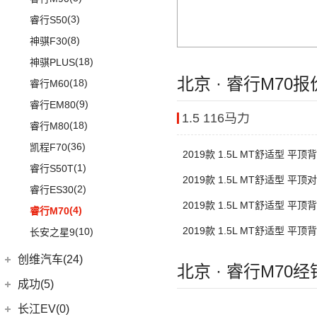
宋PLUS DM-i
(3)
锐程CC
(12)
奔驰AMG GT
(0)
欧尚E01
(3)
睿行S50
(2)
比亚迪e3
(10)
UNI-K 智电iDD
(9)
奔驰CLA AMG
(7)
欧尚X5 PLUS
(8)
神骐F30
(13)
唐新能源
(20)
长安CS75 PLUS
(6)
奔驰E级AMG
(1)
长安欧尚科尚EV
(18)
神骐PLUS
(2)
比亚迪e9
(12)
长安CS85 COUPE
(7)
奔驰A级AMG(进口)
(4)
长安欧尚科赛5
北京 · 睿行M70
(18)
睿行M60
(11)
驱逐舰05
(24)
长安览拓者
(5)
奔驰G AMG
(4)
长安欧尚X70A
(9)
睿行EM80
(6)
元Pro
(15)
长安UNI-T
1.5 116马力
(14)
奔驰C级AMG
(21)
长安欧尚X7 PLUS
(18)
睿行M80
(10)
长安CS55 PLUS
梅赛德斯-EQ
(7)
(3)
长安欧尚A800
(36)
凯程F70
(9)
长安Lumin
2019款 1.5L MT舒适型 平顶背
(7)
(5)
奔驰EQS
奔奔E-Star
(1)
睿行S50T
座
(5)
锐程PLUS
2019款 1.5L MT舒适型 平顶对
(7)
(0)
奔驰EQC(进口)
欧诺S
(2)
睿行ES30
(8)
长安F70蓝鲸版
座
2019款 1.5L MT舒适型 平顶背
(1)
长安欧尚A600
梅赛德斯-迈巴赫
(20)
(4)
睿行M70
(3)
长安CS15
座
(18)
长安欧尚X5
(0)
迈巴赫G级
2019款 1.5L MT舒适型 平顶背
(10)
长安之星9
(10)
长安CS35PLUS
座
(8)
长安欧尚科尚
(9)
迈巴赫GLS
创维汽车(24)
(3)
逸达
北京 · 睿行M70
(27)
科赛Pro
(11)
迈巴赫S级
(3)
逸动DT
创维汽车
(24)
成功(5)
(9)
长安欧尚X7
(24)
创维汽车EV6
航天成功
(5)
长江EV(0)
(3)
长安欧尚X7 EV