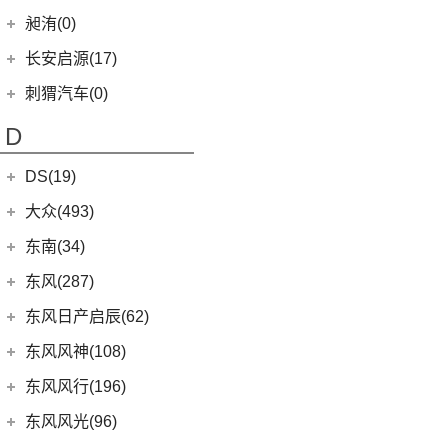
(4)
成功V2
昶洧(0)
(2)
欧尚长行
(1)
成功BEV6
昶洧
(0)
长安启源(17)
(0)
昶洧TP-488c
长安启源
(17)
刺猬汽车(0)
(7)
长安启源E07
D
(10)
长安启源A07
DS(19)
DS汽车
(16)
大众(493)
DS 9
(5)
一汽-大众
(251)
东南(34)
(3)
DS 9新能源
ID.7 VIZZION
(7)
东南汽车
(34)
东风(287)
DS 7
(8)
(32)
揽境
(3)
东南DX3 EV
郑州日产
(214)
东风日产启辰(62)
进口DS
(3)
(2)
高尔夫·纯电
(7)
A5翼舞
(70)
锐骐6
东风日产
(62)
东风风神(108)
(3)
DS 3新能源
(11)
探影
(10)
东南DX5
(69)
锐骐7
(4)
东风日产启辰-T90
东风乘用车
(108)
东风风行(196)
(30)
宝来
(4)
东南DX7
(16)
帕拉索
(3)
东风日产启辰-T70
(9)
皓极
东风柳汽
(196)
东风风光(96)
(15)
高尔夫
(10)
东南DX3
(13)
锐骐6EV
(21)
东风日产启辰-D60EV
(13)
奕炫GS