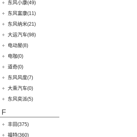
(3)
景逸S50
东风小康
(96)
(3)
C-TREK蔚领
东风小康(49)
(46)
锐骐
(3)
东风日产启辰-e30
(2)
奕炫EV
(13)
菱智M5 EV
(6)
(5)
高尔夫·嘉旅
风光500
东风小康
(49)
东风富康(11)
东风汽车
(73)
(7)
东风日产启辰-D60
(5)
风神L7
(9)
风行SX6
(3)
(11)
探岳GTE
风光S560
(6)
小康D71 PLUS
东风富康
(11)
东风纳米(21)
(41)
御风
(9)
启辰大V
(25)
奕炫MAX
(1)
风行T1EV
(22)
(4)
迈腾
风光370
(2)
小康EC36
(4)
富康ES600
(30)
御风P16
东风汽车
(21)
(4)
东风日产启辰-T60EV
大运汽车(98)
(14)
奕炫
(12)
风行雷霆
(21)
(7)
速腾
风光ix5
(2)
小康K01
(1)
富康ES500
(1)
俊风E11K
(8)
(6)
东风EX1
东风日产启辰-启辰星
大运汽车
(98)
(3)
风神AX7
电动屋(8)
(13)
风行S50 EV
(14)
(9)
揽巡
风光330
(4)
小康D52
(6)
e爱丽舍
(1)
俊风ER30
(7)
(5)
东风日产启辰-T60
纳米BOX
(51)
(19)
风神E70
远志M1
重庆小电天体
(8)
(2)
菱智M3
电咖(0)
(12)
(3)
高尔夫GTI
风光580
(8)
小康D72 PLUS
(6)
纳米01
(12)
(31)
皓瀚
大运皮卡
(5)
(8)
星海V9
YOUNG光小新
(4)
(2)
宝来·纯电
风光E1
道奇(0)
(4)
小康C32
SKY EV01
(6)
(16)
悦虎
(27)
风行T5
ID.6 CROZZ
(17)
(10)
风光ix7
(1)
小康C52
东风风度(7)
(29)
菱智M5
(6)
(10)
T-ROC探歌
风光MINI EV
(4)
小康D51
郑州日产
(7)
大乘汽车(0)
(20)
风行T5 EVO
(6)
(16)
大众CC
风光E3
(1)
小康K02
(7)
帕拉丁
东风奕派(5)
(16)
风行M7
ID.4 CROZZ
(19)
(17)
风光380
(2)
小康C56
东风乘用车
(5)
F
(8)
风行游艇
(2)
迈腾GTE
(4)
小康C31
eπ 007
(5)
(3)
菱智V3
(11)
探岳
(2)
小康C37
丰田(375)
(25)
菱智PLUS
(4)
探岳X
(3)
小康K07S
广汽丰田
(161)
福特(360)