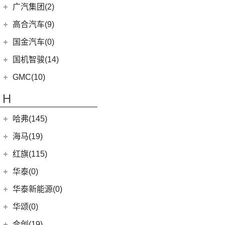
(3)
领界EV
(6)
观致7
广汽乘用车
(138)
(3)
广汽集团(2)
辉昂
(3)
伽途ix7
(9)
广汽丰田bZ4X
(11)
撼路者
(1)
观致3
(8)
ID.3
(7)
传祺E8
(16)
拓陆者胜途5
广汽本田
(2)
高合汽车(9)
(3)
致炫X
(9)
途睿欧
(6)
观致5
(4)
传祺GS4
(5)
途观X
(8)
拓陆者胜途7
(2)
绎乐
华人运通
(9)
国金汽车(0)
一汽丰田
(192)
(7)
福特烈马
(4)
影豹
(12)
途铠
(39)
拓陆者驭途9
(5)
高合HiPhi X
(5)
卡罗拉双擎E+
国机智骏(14)
(7)
领界S
(8)
影酷
(10)
威然
(4)
高合HiPhi Z
(3)
奕泽E进擎
(114)
国机智骏
(14)
新世代全顺
GMC(10)
(4)
POLO
(15)
传祺ES9
(5)
一汽丰田bZ4X
(15)
GX5
(6)
领睿
GMC
(10)
H
(15)
传祺M6
进口大众
(15)
(17)
奕泽IZOA
(22)
GC1
(3)
领裕
YUKON
(3)
(17)
传祺GS8
(2)
途锐eHybrid
(7)
哈弗(145)
RAV4荣放双擎E+
GC2
(5)
进口福特
(7)
SAVANA
(2)
(5)
传祺GA4 PLUS
(10)
途锐
(18)
皇冠陆放
长城汽车
(145)
海马(19)
(4)
福特F-150
SIERRA
(5)
(9)
传祺E9
(3)
蔚揽
(16)
凌放HARRIER
(5)
哈弗H2
Mustang
(3)
一汽海马
(7)
红旗(115)
(4)
传祺GA8
大众R
(1)
(21)
RAV4荣放
(8)
哈弗F7
(7)
海马7X
一汽红旗
(115)
华泰(0)
(29)
传祺M8
(1)
高尔夫R
(21)
卡罗拉锐放
(13)
哈弗M6
海马汽车
(10)
(11)
红旗HQ9
(13)
传祺GS4 PLUS
华泰新能源(0)
安徽大众
(1)
(6)
威驰FS
(15)
哈弗神兽
(8)
海马8S
(2)
红旗E-HS3
(6)
传祺GA6
(1)
大众ID.UNYX 与众
华颂(0)
(5)
一汽丰田bZ3
(4)
哈弗二代大狗
(2)
海马6P
(17)
红旗H9
(1)
传祺M6 MAX
(7)
合创(19)
格瑞维亚