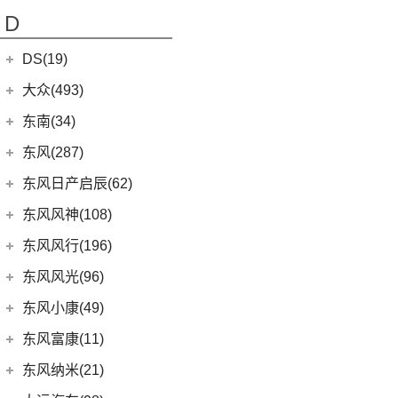
(5)
奔驰G AMG
(7)
(4)
长安欧尚X70A
长安启源E07
(9)
睿行EM80
(6)
元Pro
D
(10)
长安CS55 PLUS
(14)
奔驰C级AMG
(10)
(21)
长安欧尚X7 PLUS
长安启源A07
(18)
睿行M80
(15)
长安UNI-T
DS(19)
梅赛德斯-EQ
(7)
(3)
长安欧尚A800
(36)
凯程F70
(9)
长安Lumin
DS汽车
(16)
大众(493)
(7)
(5)
奔驰EQS
奔奔E-Star
(1)
睿行S50T
(5)
锐程PLUS
DS 9
(5)
(7)
(0)
奔驰EQC(进口)
欧诺S
一汽-大众
(251)
东南(34)
(2)
睿行ES30
(8)
长安F70蓝鲸版
DS 7
(8)
(1)
长安欧尚A600
梅赛德斯-迈巴赫
(20)
(32)
揽境
(4)
睿行M70
东南汽车
(34)
东风(287)
(10)
长安CS35PLUS
(3)
DS 9新能源
(18)
长安欧尚X5
(0)
ID.7 VIZZION
(7)
迈巴赫G级
(10)
长安之星9
(3)
东南DX3 EV
郑州日产
(214)
东风日产启辰(62)
(3)
长安CS15
进口DS
(3)
(8)
长安欧尚科尚
(9)
迈巴赫GLS
(2)
高尔夫·纯电
(7)
A5翼舞
(70)
锐骐6
(3)
逸动DT
东风日产
(62)
东风风神(108)
(3)
(3)
长安欧尚X7 EV
DS 3新能源
(11)
迈巴赫S级
(30)
宝来
(10)
东南DX5
(69)
锐骐7
(3)
逸达
(4)
东风日产启辰-T90
东风乘用车
(108)
东风风行(196)
(9)
长安欧尚X7
(11)
探影
(4)
东南DX7
(16)
帕拉索
(3)
东风日产启辰-T70
(13)
奕炫GS
东风柳汽
(196)
东风风光(96)
(27)
科赛Pro
(15)
高尔夫
(10)
东南DX3
(13)
锐骐6EV
(21)
东风日产启辰-D60EV
(2)
奕炫EV
(13)
菱智M5 EV
(2)
欧尚长行
东风小康
(96)
(3)
C-TREK蔚领
东风小康(49)
(46)
锐骐
(3)
东风日产启辰-e30
(9)
皓极
(3)
景逸S50
(6)
(3)
探岳GTE
风光500
东风小康
(49)
东风富康(11)
东风汽车
(73)
(7)
东风日产启辰-D60
(5)
风神L7
(9)
风行SX6
(9)
(5)
高尔夫·嘉旅
风光330
(6)
小康D71 PLUS
东风富康
(11)
东风纳米(21)
(41)
御风
(9)
启辰大V
(25)
奕炫MAX
(1)
风行T1EV
(22)
(11)
迈腾
风光S560
(2)
小康EC36
(1)
富康ES500
(30)
御风P16