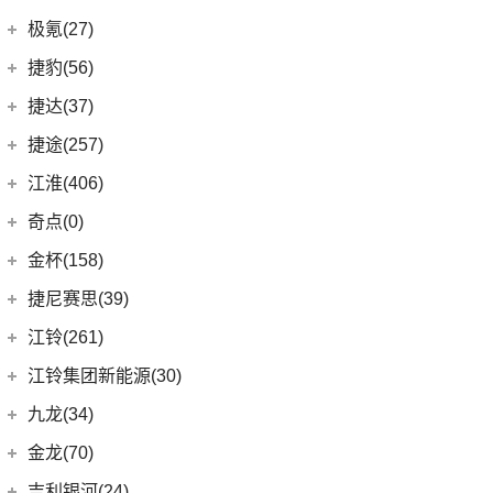
(4)
大指挥官
(1)
帝豪GL PHEV
几何汽车
(54)
极氪(27)
(7)
指南者
(4)
星越S
(8)
几何E
极氪汽车
(27)
捷豹(56)
(8)
自由光
(6)
星越
(11)
几何G6
(3)
极氪X
奇瑞捷豹
(34)
捷达(37)
(1)
大指挥官PHEV
(7)
帝豪EV
(4)
几何M6
ZEEKR 001
(4)
(9)
捷豹E-PACE
一汽-大众
(37)
捷途(257)
进口Jeep
(19)
(3)
嘉际ePro
(16)
几何A
ZEEKR 009
(11)
(14)
捷豹XFL
(11)
捷达VA3
奇瑞汽车
(257)
江淮(406)
(5)
牧马人4xe
(2)
博瑞ePro
(15)
几何C
(9)
极氪007
(11)
捷豹XEL
(7)
捷达VS5
(20)
捷途X70 PRO
(6)
大切诺基(进口)
江淮汽车
(406)
(9)
星越L 雷神Hi·P
奇点(0)
进口捷豹
(22)
(19)
捷达VS7
(5)
捷途大圣i-DM
(7)
牧马人
(98)
(3)
帝豪S
星锐
奇点汽车
(0)
金杯(158)
(3)
捷豹I-PACE
(53)
捷途X90 PLUS
(1)
角斗士
(10)
(4)
星越ePro
瑞风S4
(0)
奇点iC3
华晨雷诺
(94)
捷尼赛思(39)
(11)
捷豹F-PACE
(31)
捷途X70
(1)
(5)
帝豪EV Pro
瑞风M5
(0)
奇点iS6
(0)
领坤EV
捷尼赛思
(39)
江铃(261)
(8)
捷豹F-TYPE
(15)
捷途大圣
(5)
(4)
远景X6
江淮iEV7L
(11)
大海狮
(12)
捷尼赛思GV80
江铃汽车
(261)
江铃集团新能源(30)
(3)
捷途X70 Coupe
(6)
(5)
吉利ICON
瑞风S7
(31)
阁瑞斯
(4)
捷尼赛思G80
(34)
大道
江铃集团新能源
(10)
(0)
捷途自由者
九龙(34)
(6)
(12)
豪越L
江淮iEV6E
(8)
金杯快运
(4)
捷尼赛思GV60
(16)
域虎3
(18)
(4)
捷途X90
易至EX5
九龙汽车
(34)
(8)
(5)
缤瑞COOL
江淮V7
金龙(70)
(3)
新海狮
(2)
捷尼赛思纯电G80
(30)
域虎9
(6)
(2)
捷途X70S EV
易至EV3
(10)
(64)
(2)
博越L
帅铃T6
九龙A5S
金龙客车
(70)
吉利银河(24)