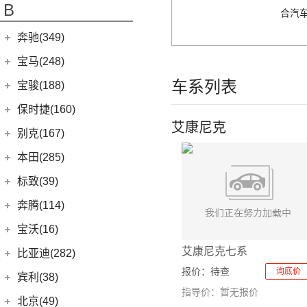
B
(19)
合汽车
奥迪A3三厢
(28)
奥迪Q3
奔驰(349)
(12)
奥迪Q4 e-tron
北京奔驰
(116)
宝马(248)
(12)
奥迪Q5L Sportback
(9)
奔驰A级
车系列表
华晨宝马
(90)
宝骏(188)
(20)
奥迪Q3 Sportback
(2)
奔驰EQA
(3)
宝马1系
上汽通用五菱
(188)
保时捷(160)
(17)
奥迪A4L
(4)
奔驰A级AMG
(7)
宝马5系新能源
艾康尼克
(10)
宝骏RS-7
保时捷
(160)
别克(167)
进口奥迪
(97)
(6)
奔驰GLA
(1)
宝马X1新能源
(7)
宝骏RC-5
(35)
保时捷911
上汽通用别克
(167)
本田(285)
(19)
奥迪A5
(4)
奔驰E级新能源
(18)
宝马3系
(6)
宝骏730
Panamera
(26)
(5)
昂科旗
(1)
广汽本田
(164)
奥迪e-tron GT
标致(39)
(19)
奔驰C级
(6)
宝马X3
(7)
宝骏310W
(23)
保时捷718
(34)
别克GL8
(5)
奥迪A4 Allroad
(15)
雅阁
东风标致
(39)
(5)
奔驰EQB
奔腾(114)
(5)
宝马X2
(2)
宝骏E100
Taycan
(21)
(3)
阅朗
(8)
奥迪A4 Avant
(8)
e:NP1 极湃1
(3)
(4)
奔驰EQE
标致5008
一汽奔腾
(114)
(6)
宝马iX3
宝沃(16)
(4)
宝骏悦也
(14)
Cayenne新能源
(4)
昂科拉GX
(3)
奥迪e-tron(进口)
(27)
皓影
(15)
(2)
奔驰GLB
标致4008 PHEV
(14)
(30)
宝马X5
奔腾NAT
艾康尼克七系
宝沃
(16)
(7)
宝骏360
比亚迪(282)
(19)
Panamera新能源
(11)
君威
(11)
奥迪Q8
(24)
型格
(24)
(3)
奔驰GLC
标致408X
(9)
(5)
宝马X1
奔腾E01
报价：
待查
(4)
(2)
询底价
宝骏悦也Plus
宝沃BX5
Cayenne
(13)
比亚迪
(282)
宾利(38)
(5)
昂科拉
(10)
奥迪A7
(9)
ZR-V 致在
(5)
(2)
奔驰EQC
标致e2008
(17)
(6)
宝马5系
奔腾小马
指导价：暂无报价
(7)
(10)
云朵
宝沃BX7
(15)
(2)
Macan新能源
元PLUS
宾利
(38)
(2)
微蓝7
北京(49)
(19)
奥迪A8L
(6)
皓影新能源
(20)
(13)