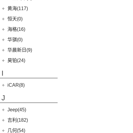
(22)
卡罗拉
(7)
(2)
哈弗F5
合创007
(0)
恒驰2
(0)
(14)
红旗H5
汉腾X8
黄海(117)
(6)
威驰
(12)
哈弗赤兔
(0)
恒驰3
(7)
(13)
红旗E-QM5
汉腾X7
黄海汽车
(117)
恒天(0)
进口丰田
(22)
(3)
哈弗H6 DHT-PHEV
(0)
恒驰8
(10)
(3)
红旗H7
汉腾V7
(36)
黄海N1S
海格(16)
(6)
埃尔法
(4)
哈弗二代大狗新能源
(0)
恒驰4
(8)
(0)
红旗H7 PHEV
汉腾X5
(2)
黄海N1
(11)
威尔法
苏州金龙
(16)
(6)
哈弗F7x
华骐(0)
(0)
恒驰1
(3)
(12)
红旗HS5
幸福e+
(11)
黄海N3
SUPRA
(5)
(3)
(10)
枭龙
海格H5V
(0)
恒驰7
华晨新日(9)
(19)
(3)
红旗HS7
汉腾X5 EV
(20)
黄海N7
(7)
(6)
哈弗H9
海格H5C
(1)
恒驰5
华晨新日
(9)
昊铂(24)
(8)
大牛
(7)
哈弗H6
(0)
恒驰6
(3)
华晨新日i03A
昊铂
(24)
I
(40)
黄海N2
(4)
哈弗酷狗
(6)
华晨新日i03
(14)
昊铂HT
(12)
哈弗大狗
iCAR(8)
(10)
昊铂GT
(4)
哈弗H7
奇瑞新能源
(8)
J
(10)
哈弗H6S
iCAR 03
(8)
Jeep(45)
广汽菲克
(26)
吉利(182)
(6)
自由侠
吉利汽车
(182)
几何(54)