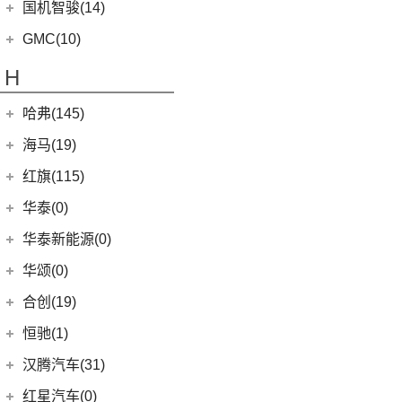
(5)
高合HiPhi X
(5)
卡罗拉双擎E+
国机智骏(14)
(7)
领界S
(4)
传祺GS4
(3)
辉昂
(4)
高合HiPhi Z
(3)
奕泽E进擎
(114)
国机智骏
(14)
新世代全顺
GMC(10)
(15)
POLO
(15)
传祺M6
(17)
奕泽IZOA
(15)
GX5
(6)
领睿
GMC
(10)
H
(4)
传祺ES9
进口大众
(15)
(5)
一汽丰田bZ4X
(22)
GC1
(3)
领裕
YUKON
(3)
(17)
传祺GS8
(2)
途锐eHybrid
(7)
哈弗(145)
RAV4荣放双擎E+
GC2
(5)
进口福特
(7)
SAVANA
(2)
(5)
传祺GA4 PLUS
(10)
途锐
(18)
皇冠陆放
长城汽车
(145)
海马(19)
(4)
福特F-150
SIERRA
(5)
(9)
传祺E9
(3)
蔚揽
(16)
凌放HARRIER
(15)
哈弗神兽
Mustang
(3)
一汽海马
(7)
红旗(115)
(4)
传祺GA8
大众R
(1)
(21)
RAV4荣放
(4)
哈弗二代大狗
(7)
海马7X
一汽红旗
(115)
华泰(0)
(29)
传祺M8
(1)
高尔夫R
(6)
威驰FS
(5)
哈弗H2
海马汽车
(10)
(2)
红旗E-HS3
(1)
传祺M6 MAX
华泰新能源(0)
安徽大众
(1)
(21)
卡罗拉锐放
(13)
哈弗M6
(8)
海马8S
(11)
红旗HQ9
(6)
传祺GA6
(1)
大众ID.UNYX 与众
华颂(0)
(5)
一汽丰田bZ3
(8)
哈弗F7
(2)
海马6P
(17)
红旗H9
(13)
传祺GS4 PLUS
(7)
合创(19)
格瑞维亚
(6)
哈弗初恋
海马新能源
(2)
(5)
红旗H6
(9)
传祺GS3
(13)
亚洲狮
合创汽车
(19)
(7)
哈弗H6 Coupe
恒驰(1)
(2)
爱尚EV
(12)
红旗E-HS9
(2)
传祺GS4 COUPE
(7)
柯斯达
(5)
(0)
哈弗H5
合创V09
恒大新能源
(1)
汉腾汽车(31)
(5)
红旗EH7
(13)
亚洲龙
(17)
(3)
枭龙MAX
合创Z03
(0)
恒驰9
汉腾汽车
(31)
(2)
红旗L5
红星汽车(0)