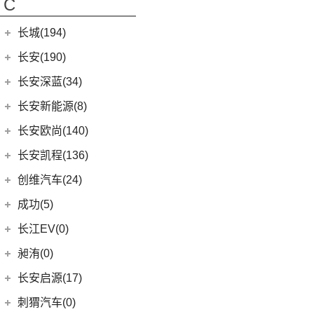
C
(13)
魔方
(6)
奔驰B级
(22)
宝马7系
(2)
海狮07DM-i
M-Byte Concept
(0)
(4)
奥迪S7
(10)
本田CR-V
(6)
奔驰A级(进口)
(5)
宝马X4
长城(194)
(3)
比亚迪D1
K-Byte Concept
(0)
(1)
奥迪RS Q8
(8)
享域
(11)
奔驰E级(进口)
宝马M
(32)
(6)
秦Pro DM
长城汽车
(194)
长安(190)
(3)
奥迪S8
(9)
艾力绅
(13)
奔驰S级
(9)
宝马M4
(9)
比亚迪e2
(98)
炮
长安汽车
(190)
长安深蓝(34)
梅赛德斯-AMG
(74)
(4)
宝马M3
(8)
秦Pro EV
(8)
风骏7
(8)
长安UNI-V
长安深蓝
(34)
长安新能源(8)
(6)
奔驰GLC AMG
(10)
宝马M8
(5)
海豹06 DM-i
(8)
风骏7 EV
(9)
逸动
(5)
深蓝G318
长安新能源
(8)
长安欧尚(140)
(5)
奔驰GLE AMG
(1)
宝马M5
(0)
海豹06GT
(41)
金刚炮
(10)
长安CS75
(0)
深蓝S05
(8)
逸动EV
(3)
奔驰GLA AMG
长安欧尚
(140)
(2)
长安凯程(136)
宝马X3M
(10)
唐EV
(4)
炮EV
(6)
长安CS95
(13)
深蓝S7
(1)
奔驰GLS AMG
(4)
长安欧尚A600 EV
(2)
宝马X5M
长安凯程
(136)
创维汽车(24)
(16)
宋PLUS DM-i
(13)
山海炮
(16)
长安UNI-K
(16)
长安深蓝SL03
(3)
奔驰GLB AMG
(3)
长安欧尚Z6智电iDD
(2)
宝马X6M
(4)
凯程F300
(17)
汉EV
创维汽车
(24)
(22)
风骏5
成功(5)
(3)
锐程CC
(3)
奔驰S级AMG
(13)
长安欧尚Z6
(2)
宝马X4M
(5)
睿行M90
(15)
海豹
(24)
创维汽车EV6
航天成功
(5)
(10)
UNI-K 智电iDD
长江EV(0)
(12)
奔驰AMG GT
(0)
欧尚E01
(3)
睿行S50
(11)
驱逐舰05
(6)
(1)
悦翔
成功BEV6
昶洧(0)
(7)
奔驰A级AMG(进口)
(7)
欧尚X5 PLUS
(8)
神骐F30
(2)
比亚迪e9
(4)
(20)
长安CS75 PLUS
成功V2
昶洧
(0)
长安启源(17)
(9)
奔驰CLA AMG
(1)
长安欧尚科尚EV
(18)
神骐PLUS
(2)
比亚迪e3
(12)
长安CS85 COUPE
(0)
昶洧TP-488c
(6)
奔驰E级AMG
长安启源
(17)
(4)
长安欧尚科赛5
刺猬汽车(0)
(18)
睿行M60
(13)
唐新能源
(24)
长安览拓者