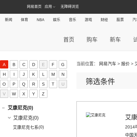
网易首页
应用
无障碍浏览
AITO(36)
新闻
体育
NBA
娱乐
音乐
游戏
财经
股票
汽
赛力斯汽车
(36)
奥迪(452)
(6)
问界M9
上汽奥迪
(89)
埃安(109)
首页
购车
新车
(2)
问界M5 EV
(15)
奥迪Q5 e-tron
埃安
(109)
爱驰(11)
(14)
问界M7
(33)
奥迪A7L
(3)
传祺GS4 PHEV
爱驰
(11)
阿维塔(13)
(14)
问界M5
(41)
奥迪Q6
AION S MAX
(5)
(8)
爱驰U5
当前位置：
网易汽车
>
报价
> 
阿维塔科技
(13)
A
B
C
D
E
F
G
阿斯顿·马丁(20)
一汽-大众奥迪
(208)
Aion V
(34)
(3)
爱驰U6
(13)
阿维塔11
H
I
J
K
L
M
N
阿斯顿·马丁
(20)
阿尔法·罗密欧(19)
(1)
奥迪Q2L e-tron
AION S Plus
(9)
筛选条件
DBS
(4)
O
P
Q
R
S
T
U
阿尔法·罗密欧
(19)
ARCFOX极狐(39)
(22)
奥迪A6L
Aion Y
(29)
V8 Vantage
(5)
V
W
X
Y
Z
Stelvio
(8)
北汽新能源
(39)
ALPINA(0)
(2)
奥迪A6L新能源
Aion LX
(4)
DBX
(6)
Giulia
(11)
(20)
极狐 阿尔法S(ARCFOX αS)
(8)
奥迪e-tron
Aion S
(22)
艾康尼克(0)
DB11
(4)
(19)
极狐 阿尔法T(ARCFOX αT)
(14)
奥迪Q2L
(3)
传祺GE3
艾
艾康尼克
(0)
Valhalla
(1)
(20)
奥迪Q5L
(0)
201
艾康尼克七系
(33)
奥迪A3两厢
中国