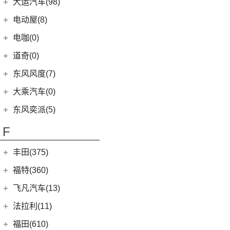
东风汽车
(21)
(4)
东风日产启辰-T60EV
大运汽车(98)
(3)
风神AX7
(12)
风行雷霆
(21)
(4)
速腾
风光370
(2)
小康K01
(4)
富康ES600
(1)
俊风E11K
(7)
(6)
纳米BOX
东风日产启辰-启辰星
大运汽车
(98)
(14)
奕炫
电动屋(8)
(13)
风行S50 EV
(14)
(7)
揽巡
风光ix5
(4)
小康D52
(6)
e爱丽舍
(1)
俊风ER30
(8)
(5)
东风日产启辰-T60
东风EX1
(51)
(19)
风神E70
远志M1
重庆小电天体
(8)
(2)
菱智M3
电咖(0)
(12)
(2)
宝来·纯电
风光580
(8)
小康D72 PLUS
(6)
纳米01
(12)
(31)
皓瀚
大运皮卡
(5)
(8)
星海V9
YOUNG光小新
ID.6 CROZZ
(17)
(4)
风光E1
道奇(0)
(4)
小康C32
SKY EV01
(6)
(16)
悦虎
(27)
风行T5
(10)
(6)
T-ROC探歌
风光ix7
(1)
小康C52
东风风度(7)
(29)
菱智M5
(6)
(3)
高尔夫GTI
风光E3
(2)
小康C56
郑州日产
(7)
大乘汽车(0)
(20)
风行T5 EVO
(16)
(10)
大众CC
风光MINI EV
(4)
小康D51
(7)
帕拉丁
东风奕派(5)
(8)
风行游艇
ID.4 CROZZ
(19)
(17)
风光380
(1)
小康K02
东风乘用车
(5)
F
(16)
风行M7
(2)
迈腾GTE
(4)
小康C31
eπ 007
(5)
(3)
菱智V3
(4)
探岳X
(2)
小康C37
丰田(375)
(25)
菱智PLUS
(11)
探岳
(3)
小康K07S
广汽丰田
(161)
福特(360)
(10)
风行S60 EV
(6)
大众CC猎装车
(1)
小康C51
(6)
锋兰达
长安福特
(86)
飞凡汽车(13)
(0)
风行M7新能源
上汽大众
(225)
(2)
小康C36
(2)
致炫
(5)
福特电马
上汽集团
(13)
法拉利(11)
(20)
途昂X
(1)
小康C35
(4)
雷凌双擎E+
(1)
锐际新能源
(3)
飞凡ER6
法拉利
(11)
福田(610)
(2)
途观L PHEV
(2)
小康K05S