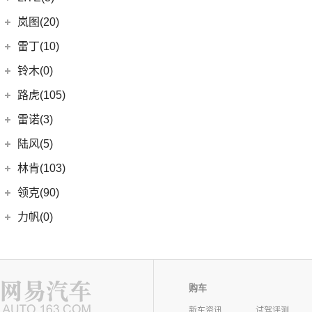
(2)
开瑞K60
(8)
凯迪拉克CT6
(7)
炫界Pro EV
北汽新能源
(3)
岚图(20)
(4)
优优EV
(7)
凯迪拉克CT4
(9)
轩度
LITE
(3)
(11)
海豚EV
岚图
(20)
雷丁(10)
(4)
炫界
(6)
岚图梦想家
雷丁
(10)
铃木(0)
(10)
岚图FREE
(2)
雷丁i9
进口铃木
(0)
路虎(105)
(4)
岚图追光
(8)
芒果
(0)
吉姆尼
奇瑞路虎
(28)
雷诺(3)
(0)
英格尼斯
(0)
揽胜极光L P300e
东风雷诺
(3)
陆风(5)
(11)
发现运动版
(3)
雷诺e诺
陆风汽车
(5)
林肯(103)
(15)
揽胜极光L
进口雷诺
(0)
(5)
陆风荣曜
长安林肯
(60)
领克(90)
(2)
发现运动版P300e
Espace
(0)
(18)
冒险家
领克汽车
(90)
力帆(0)
进口路虎
(77)
(0)
达斯特
(12)
航海家
(13)
领克03
重庆力帆
(0)
理念(12)
(1)
卫士P400e
(2)
冒险家PHEV
(12)
领克01
(0)
乐途
理念汽车
(12)
理想汽车(19)
(0)
揽胜极光(进口)
(13)
林肯Z
(6)
领克06 PHEV
(12)
广汽本田VE-1
(2)
揽胜运动版新能源
理想汽车
(19)
购车
雷达(12)
(15)
飞行家
(6)
领克02
(17)
揽胜
(6)
理想L9
新车资讯
试驾评测