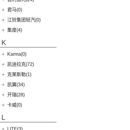
(21)
海狮王
(17)
捷尼赛思G70
(8)
域虎5
(6)
捷途X70 C-DM
雷诺 江铃集团
(20)
(2)
(9)
(3)
博瑞
江淮iEVS4
九龙A4
(24)
凯锐浩克
吉利银河
(24)
(4)
金杯F50
君马(0)
(10)
特顺EV
(14)
捷途X70S
(20)
羿
(3)
(4)
(6)
嘉际
嘉悦X4
艾菲
(24)
凯歌
(7)
(16)
金杯海狮
银河E8
江铃集团轻汽(0)
(40)
宝典
(14)
捷途X70M
(17)
(7)
(4)
博越
江淮iC5
九龙A6
(2)
凯特
(6)
银河E5
绵阳金杯
(10)
(48)
特顺
集度(4)
(8)
山海L9
(13)
(11)
(12)
星瑞
嘉悦A5
九龙A5
(20)
金威
(6)
银河L6
(2)
金典
(7)
域虎EV
集度汽车
(4)
(3)
捷途山海T2
K
(10)
(5)
豪越
嘉悦X7
(5)
银河L7
(8)
大力神K5
(10)
福顺
ROBO-01
(4)
(6)
捷途X95
(2)
(4)
缤越ePro
江淮iEVA50
华晨鑫源
(54)
Karma(0)
(58)
域虎7
(7)
(0)
捷途旅行者
集度SIMUCar
(4)
(102)
博越X
帅铃T8
(12)
新海狮
Karma
(0)
凯迪拉克(72)
(12)
捷途X90 PRO
(5)
(2)
帝豪GSe
江淮IEV7S
(15)
新海狮S
Revero GT
(0)
上汽通用凯迪拉克
(72)
克莱斯勒(1)
(40)
捷途X70 PLUS
(5)
(66)
远景
悍途
(27)
小海狮
(11)
凯迪拉克XT6
进口克莱斯勒
(1)
凯翼(34)
(3)
远景X3
(9)
凯迪拉克XT4
(1)
大捷龙PHEV
(11)
缤越
凯翼
(34)
开瑞(28)
(15)
凯迪拉克XT5
(11)
帝豪
(3)
凯翼E5 EV
开瑞汽车
(28)
卡威(0)
(13)
凯迪拉克CT5
(2)
帝豪L雷神HiP
(4)
凯翼V7
(11)
江豚
L
(5)
LYRIQ锐歌
(13)
星越L
(3)
凯翼X5
(0)
开瑞K50EV
(4)
凯迪拉克GT4
(6)
博越PRO
LITE(3)
(4)
凯翼X3