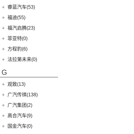
(8)
凌尚
(8)
锐界L
(3)
飞凡MARVEL R
(2)
法拉利F8
(21)
福田汽车
(610)
朗逸
睿蓝汽车(53)
(2)
致享
(24)
蒙迪欧
(7)
飞凡R7
(2)
法拉利812
(30)
帕萨特
(45)
福田G5
睿蓝汽车
(53)
福迪(55)
(9)
赛那SIENNA
(12)
锐际
Roma
(2)
(9)
途观L
(222)
图雅诺
(8)
枫叶80v
福迪汽车
(55)
(18)
威飒
福汽启腾(23)
(13)
探险者
SF90
(2)
(11)
途安L
(27)
拓陆者驭途8
(6)
枫叶30x
(15)
(19)
雷凌
揽福
福汽新龙马
(23)
(7)
锐界
菲亚特(0)
Portofino
(1)
ID.6 X
(10)
(11)
征服者3
(15)
枫叶60s
(10)
(12)
凯美瑞
雄狮F16
(3)
(8)
福克斯两厢
启腾M70EV
方程豹(6)
(2)
法拉利488
(9)
凌渡
(14)
征服者5
(5)
睿蓝9
(21)
(24)
汉兰达
雄狮F22
(3)
(5)
福特EVOS
启腾EX80
方程豹
(6)
法拉第未来(0)
(17)
途岳
(3)
伽途ix5
(11)
睿蓝7
(7)
广汽丰田iA5
(4)
(2)
福睿斯
启腾EX7
(6)
豹5
(22)
法拉第未来
(0)
途昂
(2)
萨普
G
(6)
睿蓝X3 PRO
(13)
丰田C-HR
(10)
(4)
福克斯三厢
启腾M70
ID.4 X
(14)
FF91
(0)
(65)
风景G7
(2)
枫叶80v PRO
(5)
丰田C-HR EV
江铃福特
(267)
观致(13)
(4)
新桑塔纳
(128)
大将军G9
(23)
威兰达
(79)
新全顺
观致汽车
(13)
广汽传祺(138)
(4)
帕萨特PHEV
(27)
风景G9
(6)
威兰达高性能版
(3)
领界EV
(6)
观致7
广汽乘用车
(138)
ID.3
(7)
广汽集团(2)
(3)
伽途ix7
(3)
致炫X
(11)
撼路者
(1)
观致3
(8)
传祺E8
(12)
途铠
(16)
拓陆者胜途5
广汽本田
(2)
高合汽车(9)
(9)
广汽丰田bZ4X
(9)
途睿欧
(6)
观致5
(8)
影酷
(5)
途观X
(39)
拓陆者驭途9
(2)
绎乐
华人运通
(9)
国金汽车(0)
一汽丰田
(192)
(7)
福特烈马
(4)
影豹
(10)
威然
(8)
拓陆者胜途7