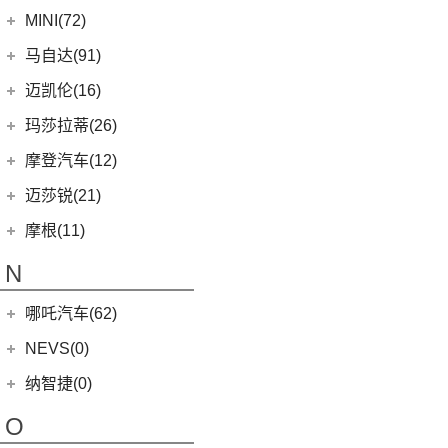
上汽集团
(76)
MINI(72)
Cyberster
(4)
MINI
(67)
马自达(91)
MG MULAN
(7)
MINI 3-DOOR
(25)
长安马自达
(77)
迈凯伦(16)
(3)
MG5天蝎座
MINI 5-DOOR
(10)
(20)
马自达3 昂克赛拉
迈凯伦
(16)
玛莎拉蒂(26)
MG ONE
(11)
MINI CLUBMAN
(11)
(0)
马自达EZ-6
(0)
塞纳
玛莎拉蒂
(26)
摩登汽车(12)
(2)
名爵5
MINI COUNTRYMAN
(15)
(11)
马自达CX-50行也
(2)
迈凯伦570S
Ghibli
(5)
摩登汽车
(12)
迈莎锐(21)
(5)
名爵6新能源
MINI CABRIO
(6)
(23)
马自达CX-5
(1)
迈凯伦540C
(5)
总裁
Modern in
(12)
迈莎锐
(21)
(3)
MG领航新能源
摩根(11)
MINI JCW
(5)
(4)
马自达CX-8
(1)
迈凯伦765LT
MC20
(5)
(3)
(1)
名爵eHS
迈莎锐Urus
摩根
(11)
MINI JCW
(2)
N
(19)
马自达CX-30
(2)
迈凯伦720S
Levante
(6)
MG7
(6)
(1)
迈莎锐Cayenne
3-Wheeler
(2)
MINI JCW CLUBMAN
(1)
一汽马自达
(14)
(3)
迈凯伦GT
Grecale
(5)
哪吒汽车(62)
(7)
(15)
名爵6
迈莎锐MV600
(1)
摩根4-4
MINI JCW COUNTRYMAN
(2)
(8)
马自达CX-4
(2)
迈凯伦600LT
合众新能源
(62)
NEVS(0)
(4)
(3)
名爵ZS
迈莎锐G级
(2)
摩根Aero
(6)
阿特兹
Artura
(4)
(9)
哪吒S
(4)
(1)
名爵EZS
迈莎锐揽胜
国能汽车
(0)
纳智捷(0)
(1)
摩根Plus 8
(1)
迈凯伦570GT
(4)
哪吒AYA
(10)
名爵HS
NEVS 9-3
(0)
(2)
摩根Roadster
O
(22)
哪吒U
(7)
MG领航
NEVS 9-3X
(0)
(1)
摩根Aero 8