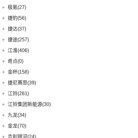
(4)
大指挥官
(3)
嘉际ePro
几何汽车
(54)
极氪(27)
(7)
指南者
(1)
帝豪GL PHEV
(8)
几何E
极氪汽车
(27)
捷豹(56)
(8)
自由光
(4)
星越S
(11)
几何G6
ZEEKR 001
(4)
奇瑞捷豹
(34)
捷达(37)
(1)
大指挥官PHEV
(7)
帝豪EV
(4)
几何M6
(3)
极氪X
(9)
捷豹E-PACE
一汽-大众
(37)
捷途(257)
进口Jeep
(19)
(6)
星越
(16)
几何A
ZEEKR 009
(11)
(14)
捷豹XFL
(11)
捷达VA3
奇瑞汽车
(257)
江淮(406)
(5)
牧马人4xe
(2)
博瑞ePro
(15)
几何C
(9)
极氪007
(11)
捷豹XEL
(7)
捷达VS5
(20)
捷途X70 PRO
(6)
大切诺基(进口)
江淮汽车
(406)
(3)
帝豪S
奇点(0)
进口捷豹
(22)
(19)
捷达VS7
(31)
捷途X70
(7)
牧马人
(10)
(9)
星越L 雷神Hi·P
瑞风S4
奇点汽车
(0)
金杯(158)
(3)
捷豹I-PACE
(15)
捷途大圣
(1)
角斗士
(98)
(4)
星越ePro
星锐
(0)
奇点iC3
华晨雷诺
(94)
捷尼赛思(39)
(11)
捷豹F-PACE
(5)
捷途大圣i-DM
(1)
(5)
帝豪EV Pro
瑞风M5
(0)
奇点iS6
(8)
金杯快运
捷尼赛思
(39)
江铃(261)
(8)
捷豹F-TYPE
(53)
捷途X90 PLUS
(5)
(4)
远景X6
江淮iEV7L
(0)
领坤EV
(12)
捷尼赛思GV80
江铃汽车
(261)
江铃集团新能源(30)
(18)
捷途X90
(6)
(6)
豪越L
瑞风S7
(11)
大海狮
(4)
捷尼赛思G80
(16)
域虎3
江铃集团新能源
(10)
(3)
捷途X70 Coupe
九龙(34)
(64)
(5)
吉利ICON
帅铃T6
(31)
阁瑞斯
(4)
捷尼赛思GV60
(34)
大道
(4)
(0)
捷途自由者
易至EX5
九龙汽车
(34)
(12)
(5)
缤瑞COOL
江淮iEV6E
金龙(70)
(3)
新海狮
(2)
捷尼赛思纯电G80
(30)
域虎9
(6)
(2)
捷途X70S EV
易至EV3
(10)
(8)
(2)
博越L
江淮V7
九龙A5S
金龙客车
(70)
吉利银河(24)
(21)
海狮王