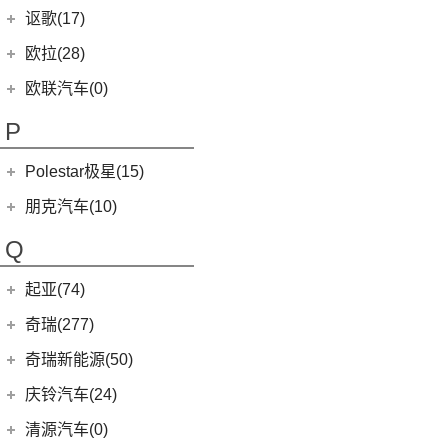
讴歌(17)
(9)
哪吒V
(2)
摩根Plus 4
(9)
哪吒L
广汽讴歌
(17)
欧拉(28)
(0)
哪吒GT
(8)
讴歌RDX
欧拉
(28)
欧联汽车(0)
(9)
哪吒X
(9)
讴歌CDX
(3)
芭蕾猫
P
(5)
欧拉5
Polestar极星(15)
(8)
好猫
Polestar
(15)
朋克汽车(10)
(5)
好猫GT
Polestar 1
(1)
(0)
朋克猫
朋克汽车
(10)
Q
Precept
(0)
(0)
樱桃猫
(5)
朋克美美
起亚(74)
Polestar 4
(6)
(7)
闪电猫
(1)
朋克啦啦
起亚
(74)
Polestar 2
(6)
奇瑞(277)
(4)
朋克多多
(4)
福瑞迪
Polestar 3
(2)
奇瑞汽车
(277)
奇瑞新能源(50)
(13)
起亚K3
(6)
风云T9
奇瑞新能源
(50)
庆铃汽车(24)
(11)
狮铂拓界
(0)
奇瑞TJ-1
(1)
艾瑞泽5e
庆铃汽车
(24)
清源汽车(0)
(5)
智跑
(16)