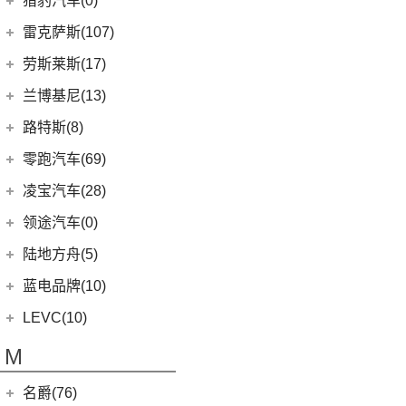
猎豹汽车(0)
林肯(进口)
(43)
(6)
领克09
(16)
发现
(6)
理想L9
(12)
雷达RD6
猎豹汽车
(0)
MKZ
(11)
雷克萨斯(107)
(3)
领克01新能源
(11)
揽胜星脉
(1)
理想MEGA
(0)
猎豹Coupe
(5)
航海家(进口)
雷克萨斯
(107)
(14)
领克09 PHEV
劳斯莱斯(17)
(1)
揽胜P400e
(6)
理想L7
(0)
缤歌
(1)
飞行家PHEV
(8)
(16)
领克06
雷克萨斯RX
劳斯莱斯
(17)
兰博基尼(13)
(9)
揽胜运动版
(0)
猎豹CT7
MKC
(5)
(5)
(4)
领克02 Hatchback
雷克萨斯LC
(5)
古思特
兰博基尼
(13)
路特斯(8)
(20)
卫士
(14)
领航员
(0)
(6)
领克ZERO
雷克萨斯CT
(2)
魅影
Huracan
(5)
路特斯
(8)
零跑汽车(69)
(7)
大陆
(9)
(2)
领克05
雷克萨斯UX新能源
(6)
库里南
Urus
(3)
ELETRE
(4)
零跑汽车
(69)
凌宝汽车(28)
(23)
(2)
领克03 PHEV
雷克萨斯NX
(0)
浮影
Aventador
(5)
EMIRA
(2)
(14)
零跑T03
吉麦新能源
(28)
领途汽车(0)
(21)
(2)
领克05 PHEV
雷克萨斯ES
(2)
幻影
Evija
(1)
(6)
零跑S01
(4)
凌宝uni
(5)
(2)
领克02 PHEV
雷克萨斯LM
陆地方舟(5)
(2)
曜影
Evora
(1)
(26)
零跑C11
(17)
凌宝BOX
(3)
(14)
领克07
雷克萨斯LS
陆地方舟
(5)
蓝电品牌(10)
(23)
零跑C01
(7)
凌宝COCO
(15)
雷克萨斯UX
(5)
威途X35
蓝电品牌
(10)
LEVC(10)
(8)
蓝电E5
LEVC
(10)
M
(2)
蓝电E5 PLUS
L380
(4)
名爵(76)
LEVC TX
(6)