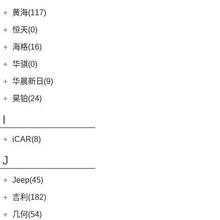
(2)
合创007
(0)
恒驰2
(10)
(14)
红旗H5
汉腾V7
黄海(117)
(0)
恒驰3
(0)
(13)
红旗E-QM5
汉腾X8
黄海汽车
(117)
恒天(0)
(0)
恒驰8
(7)
(12)
红旗HS5
汉腾X7
(36)
黄海N1S
海格(16)
(0)
恒驰4
(8)
(0)
红旗H7 PHEV
汉腾X5
(2)
黄海N1
苏州金龙
(16)
华骐(0)
(0)
恒驰1
(3)
(3)
红旗H7
幸福e+
(11)
黄海N3
(10)
海格H5V
(0)
恒驰7
华晨新日(9)
(19)
(3)
红旗HS7
汉腾X5 EV
(20)
黄海N7
(6)
海格H5C
(0)
恒驰6
华晨新日
(9)
昊铂(24)
(8)
大牛
(1)
恒驰5
(3)
华晨新日i03A
昊铂
(24)
I
(40)
黄海N2
(6)
华晨新日i03
(14)
昊铂HT
iCAR(8)
(10)
昊铂GT
奇瑞新能源
(8)
J
iCAR 03
(8)
Jeep(45)
广汽菲克
(26)
吉利(182)
(6)
自由侠
吉利汽车
(182)
几何(54)