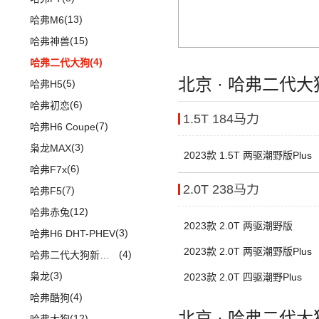
(29)
传祺M8
(1)
高尔夫R
(21)
卡罗拉锐放
(13)
哈弗M6
(13)
传祺GS4 PLUS
安徽大众
(1)
(6)
威驰FS
(15)
哈弗神兽
(6)
传祺GA6
(1)
大众ID.UNYX 与众
(5)
一汽丰田bZ3
(4)
哈弗二代大狗
(1)
传祺M6 MAX
(7)
北京 · 哈弗二代
格瑞维亚
(5)
哈弗H5
(9)
传祺GS3
(13)
亚洲狮
(6)
哈弗初恋
(2)
传祺GS4 COUPE
1.5T 184马力
(7)
柯斯达
(7)
哈弗H6 Coupe
(13)
亚洲龙
(3)
枭龙MAX
2023款 1.5T 两驱潮野版Plus
(6)
威驰
(6)
哈弗F7x
(22)
卡罗拉
2.0T 238马力
(7)
哈弗F5
进口丰田
(22)
(12)
哈弗赤兔
2023款 2.0T 两驱潮野版
(6)
埃尔法
(3)
哈弗H6 DHT-PHEV
2023款 2.0T 两驱潮野版Plus
(11)
威尔法
(4)
哈弗二代大狗新能源
SUPRA
(5)
(3)
枭龙
2023款 2.0T 四驱潮野Plus
(4)
哈弗酷狗
北京 · 哈弗二代
(12)