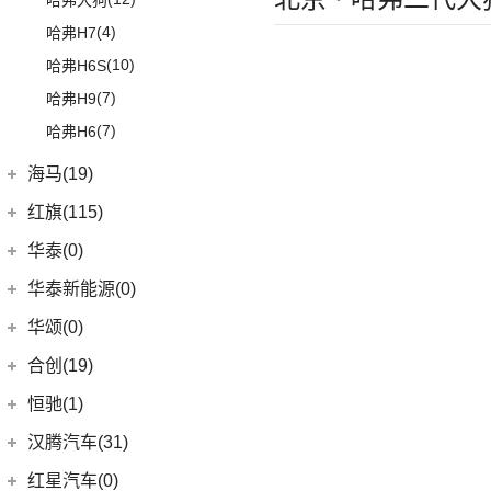
哈弗大狗
(4)
哈弗H7
(10)
哈弗H6S
(7)
哈弗H9
(7)
哈弗H6
海马(19)
一汽海马
(7)
红旗(115)
(7)
海马7X
一汽红旗
(115)
华泰(0)
海马汽车
(10)
(11)
红旗HQ9
华泰新能源(0)
(8)
海马8S
(2)
红旗E-HS3
华颂(0)
(2)
海马6P
(17)
红旗H9
合创(19)
海马新能源
(2)
(5)
红旗H6
合创汽车
(19)
恒驰(1)
(2)
爱尚EV
(12)
红旗E-HS9
(0)
合创V09
恒大新能源
(1)
汉腾汽车(31)
(5)
红旗EH7
(17)
合创Z03
(0)
恒驰9
汉腾汽车
(31)
(2)
红旗L5
红星汽车(0)