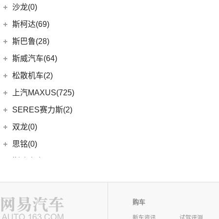
荣威Ei5
(14)
艾瑞泽8
(13)
欧蓝德
江淮大众
(2)
沙龙(0)
(6)
天籁
(3)
鲸
(7)
瑞虎3
(7)
奕歌
(2)
思皓E20X
沙龙汽车
(0)
斯柯达(69)
(6)
途达
(4)
荣威D5X DMH
(13)
瑞虎5x
(2)
祺智EV
江汽集团
(87)
(0)
机甲龙
上汽斯柯达
(69)
斯巴鲁(28)
(15)
奇骏
(14)
荣威i5
(7)
风云A8
(4)
劲炫
(3)
思皓X4
(9)
速派
(14)
ARIYA艾睿雅
斯巴鲁
(28)
斯威汽车(64)
(5)
荣威RX5 MAX
(1)
阿图柯
(4)
思皓X7
(6)
柯珞克
(2)
新蓝鸟
(11)
森林人
(3)
荣威ei6
华晨鑫源
(64)
松散机车(2)
(5)
思皓E40X
(7)
柯米克
郑州日产
(51)
(3)
力狮
(5)
荣威iMAX8 EV
(12)
斯威G01
松散机车
(2)
上汽MAXUS(725)
(3)
爱跑
(17)
明锐
(38)
纳瓦拉
(4)
斯巴鲁BRZ
(3)
荣威RX3
(5)
斯威X3
(1)
SS SUMMER 夏天
上汽大通
(725)
SERES赛力斯(2)
(5)
思皓E50A
(8)
柯迪亚克GT
(5)
锐骐7虎啸
(6)
傲虎
(4)
荣威i6 MAX
(11)
斯威X7
(1)
SS DOLPHIN 海豚
G20
(23)
(7)
思皓曜
金康赛力斯
(2)
双龙(0)
(5)
柯米克GT
(6)
途达
(4)
斯巴鲁XV
(3)
荣威ei6 MAX
(4)
钢铁侠
EUNIQ 7
(2)
(8)
思皓E10X
(2)
赛力斯SF5
(4)
昕锐
思铭(0)
(2)
奇骏·荣耀
(5)
荣威RX5新能源
(2)
斯威X2
EUNIQ 6
(8)
(9)
思皓A5
SF7
(0)
(4)
昕动
进口日产
(4)
斯达泰克(0)
(29)
斯威G05
FCV80
(1)
(10)
思皓QX
(9)
柯迪亚克
(0)
日产Ariya
(1)
斯威G01 EV
赛麟(0)
T70 EV
(1)
(33)
思皓X8
(4)
途乐
陕西通家(0)
T90
(37)
购车
T70
(120)
T
新车资讯
试驾评测