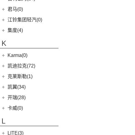
(17)
捷尼赛思G70
(8)
域虎5
(14)
捷途X70S
雷诺 江铃集团
(20)
(2)
(9)
(3)
博瑞
江淮iEVS4
九龙A4
(24)
凯锐浩克
吉利银河
(24)
(4)
金杯F50
君马(0)
(10)
特顺EV
(14)
捷途X70M
(20)
羿
(3)
(4)
(6)
嘉际
嘉悦X4
艾菲
(2)
凯特
(7)
(16)
金杯海狮
银河E8
江铃集团轻汽(0)
(40)
宝典
(6)
捷途X70 C-DM
(10)
(7)
(4)
豪越
江淮iC5
九龙A6
(24)
凯歌
(6)
银河E5
绵阳金杯
(10)
(48)
特顺
集度(4)
(8)
山海L9
(17)
(5)
(12)
博越
嘉悦X7
九龙A5
(20)
金威
(6)
银河L6
(2)
金典
(7)
域虎EV
集度汽车
(4)
(3)
捷途山海T2
K
(2)
(4)
缤越ePro
江淮iEVA50
(5)
银河L7
(8)
大力神K5
(58)
域虎7
ROBO-01
(4)
(6)
捷途X95
(4)
(11)
博越X
嘉悦A5
华晨鑫源
(54)
Karma(0)
(10)
福顺
(0)
(12)
捷途X90 PRO
集度SIMUCar
(13)
(102)
星瑞
帅铃T8
(12)
新海狮
Karma
(0)
凯迪拉克(72)
(40)
捷途X70 PLUS
(5)
(2)
帝豪GSe
江淮IEV7S
(15)
新海狮S
Revero GT
(0)
上汽通用凯迪拉克
(72)
克莱斯勒(1)
(7)
捷途旅行者
(5)
(66)
远景
悍途
(27)
小海狮
(11)
凯迪拉克XT6
进口克莱斯勒
(1)
凯翼(34)
(3)
远景X3
(13)
凯迪拉克CT5
(1)
大捷龙PHEV
(11)
缤越
凯翼
(34)
开瑞(28)
(15)
凯迪拉克XT5
(11)
帝豪
(4)
凯翼V7
开瑞汽车
(28)
卡威(0)
(9)
凯迪拉克XT4
(2)
帝豪L雷神HiP
(3)
凯翼E5 EV
(11)
江豚
L
(5)
LYRIQ锐歌
(13)
星越L
(3)
凯翼X5
(0)
开瑞K50EV
(4)
凯迪拉克GT4
(6)
博越PRO
LITE(3)
(4)
凯翼X3
(2)
开瑞K60