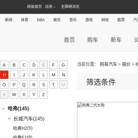
(6)
豹5
(17)
法拉第未来
(0)
途岳
(2)
萨普
G
(6)
睿蓝X3 PRO
(5)
丰田C-HR EV
网易首页
应用
无障碍浏览
(10)
(4)
福克斯三厢
启腾M70
(22)
FF91
(0)
途昂
(128)
大将军G9
(2)
枫叶80v PRO
(13)
丰田C-HR
江铃福特
(267)
观致(13)
新闻
体育
NBA
娱乐
音乐
游戏
财经
股票
汽
(4)
新桑塔纳
(27)
风景G9
(23)
威兰达
(79)
新全顺
观致汽车
(13)
广汽传祺(138)
(4)
帕萨特PHEV
(65)
风景G7
(6)
威兰达高性能版
(3)
领界EV
(6)
观致7
广汽乘用车
(138)
(3)
首页
购车
新车
广汽集团(2)
辉昂
(3)
伽途ix7
(9)
广汽丰田bZ4X
(11)
撼路者
(1)
观致3
(8)
ID.3
(7)
传祺E8
(16)
拓陆者胜途5
广汽本田
(2)
高合汽车(9)
(3)
致炫X
(9)
途睿欧
(6)
观致5
(4)
传祺GS4
(5)
途观X
(8)
拓陆者胜途7
(2)
绎乐
华人运通
(9)
国金汽车(0)
一汽丰田
(192)
(7)
福特烈马
当前位置：
网易汽车
>
报价
>
A
B
C
D
E
F
G
(4)
影豹
(12)
途铠
(39)
拓陆者驭途9
(5)
高合HiPhi X
(5)
卡罗拉双擎E+
国机智骏(14)
(7)
领界S
H
I
J
K
L
M
N
(8)
影酷
(10)
威然
(4)
高合HiPhi Z
(3)
筛选条件
奕泽E进擎
(114)
国机智骏
(14)
新世代全顺
GMC(10)
O
P
Q
R
S
T
U
(4)
POLO
(15)
传祺ES9
(5)
一汽丰田bZ4X
(15)
GX5
(6)
领睿
GMC
(10)
H
V
W
X
(15)
Y
Z
传祺M6
进口大众
(15)
(17)
奕泽IZOA
(22)
GC1
(3)
领裕
YUKON
(3)
(17)
传祺GS8
(2)
途锐eHybrid
(7)
哈弗(145)
RAV4荣放双擎E+
GC2
(5)
进口福特
(7)
SAVANA
(2)
(5)
传祺GA4 PLUS
(10)
途锐
(18)
皇冠陆放
长城汽车
(145)
(4)
福特F-150
SIERRA
(5)
(9)
传祺E9
(3)
蔚揽
(16)
凌放HARRIER
(5)
哈弗H2
Mustang
(3)
(4)
传祺GA8
大众R
(1)
(21)
RAV4荣放
(8)
哈弗F7