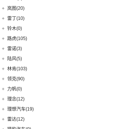
(8)
凯迪拉克CT6
(7)
炫界Pro EV
北汽新能源
(3)
岚图(20)
(4)
优优EV
(7)
凯迪拉克CT4
(9)
轩度
LITE
(3)
(11)
海豚EV
岚图
(20)
雷丁(10)
(4)
炫界
(6)
岚图梦想家
雷丁
(10)
铃木(0)
(10)
岚图FREE
(2)
雷丁i9
进口铃木
(0)
路虎(105)
(4)
岚图追光
(8)
芒果
(0)
吉姆尼
奇瑞路虎
(28)
雷诺(3)
(0)
英格尼斯
(0)
揽胜极光L P300e
东风雷诺
(3)
陆风(5)
(11)
发现运动版
(3)
雷诺e诺
陆风汽车
(5)
林肯(103)
(15)
揽胜极光L
进口雷诺
(0)
(5)
陆风荣曜
长安林肯
(60)
领克(90)
(2)
发现运动版P300e
Espace
(0)
(18)
冒险家
领克汽车
(90)
力帆(0)
进口路虎
(77)
(0)
达斯特
(12)
航海家
(6)
领克02
重庆力帆
(0)
理念(12)
(1)
卫士P400e
(2)
冒险家PHEV
(13)
领克03
(0)
乐途
理念汽车
(12)
理想汽车(19)
(0)
揽胜极光(进口)
(13)
林肯Z
(6)
领克06 PHEV
(12)
广汽本田VE-1
(2)
揽胜运动版新能源
理想汽车
(19)
雷达(12)
(15)
飞行家
(12)
领克01
(17)
揽胜
(6)
理想L8
雷达汽车
(12)