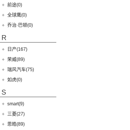
瑞虎7
(3)
瑞虎3xe
(24)
TAGA达咖H
清源汽车
(0)
前途(0)
(6)
奕跑
(27)
瑞虎3x
(3)
大蚂蚁
(0)
清源尊者
全球鹰(0)
(2)
起亚K3 PHEV
(7)
艾瑞泽5 GT
(16)
QQ冰淇淋
(0)
清源小尊
(4)
嘉华
乔治·巴顿(0)
(35)
瑞虎8
(10)
小蚂蚁
(4)
K5凯酷
(14)
欧萌达
R
(10)
艾瑞泽e
KX CROSS
(2)
(5)
艾瑞泽5
(4)
瑞虎e
日产(167)
(1)
起亚KX3 EV
(7)
瑞虎8 L
eQ7
(3)
东风日产
(112)
荣威(89)
(4)
起亚K3 EV
(24)
瑞虎7 PLUS
(3)
楼兰
(2)
起亚K5 PHEV
上汽集团
(89)
瑞风汽车(75)
(14)
瑞虎8 PRO
(12)
逍客
(4)
凯绅
(2)
龙猫
(4)
艾瑞泽GX
江汽集团
(75)
如虎(0)
(7)
骐达
(2)
焕驰
(12)
荣威RX5
(24)
艾瑞泽5 PLUS
(12)
瑞风L6 MAX
S
(5)
日产N7
(5)
起亚KX5
(9)
荣威iMAX8
(6)
瑞虎8 PLUS鲲鹏e+
(3)
瑞风L5
(2)
轩逸·纯电
(5)
KX3傲跑
smart(9)
(5)
荣威RX9
(7)
瑞虎7 PLUS新能源
(51)
瑞风M3
(25)
轩逸
(1)
科莱威CLEVER
(17)
smart
(9)
探索06
三菱(27)
(9)
瑞风M4
(9)
探陆
(8)
荣威i6 MAX新能源
(23)
瑞虎8 PLUS
(9)
smart精灵#1
广汽三菱
(27)
思皓(89)
(6)
劲客
(3)