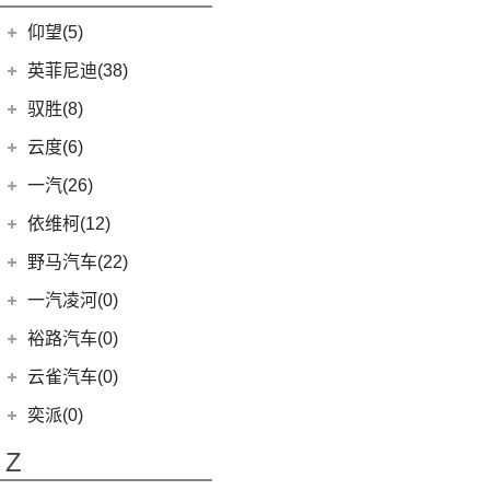
开拓者
(19)
(3)
索纳塔PHEV
金海狮
(5)
(18)
星途凌云
小米SU7
(6)
五菱征程
(18)
仰望(5)
沃尔沃XC90
(7)
星迈罗
(17)
(12)
途胜L
鑫源X30L
(24)
荣光新卡
(9)
畅巡
仰望
(5)
英菲尼迪(38)
(5)
全新一代 名图
鑫源新能源
(4)
(2)
星云
(5)
沃兰多
(3)
仰望U8
(6)
MUFASA 沐飒
(2)
东风英菲尼迪
(34)
好运1号
驭胜(8)
(2)
五菱龙卡
(8)
创酷
(1)
仰望U9
(3)
菲斯塔 纯电动
(2)
QX50
(11)
新海狮EV
江铃汽车
(8)
云度(6)
(6)
宏光V
(11)
探界者
(1)
仰望U7
(10)
现代ix35
Q50L
(11)
(8)
驭胜S350
云度
(6)
一汽(26)
(26)
宏光MINIEV
(6)
创界
(5)
领动
QX60
(12)
(4)
云度π3
(7)
一汽吉林
(6)
五菱星辰
依维柯(12)
(14)
迈锐宝XL
(3)
名图 纯电动
进口英菲尼迪
(4)
(1)
云度V01L
(5)
五菱星光S
(4)
森雅R8
南京依维柯
(12)
野马汽车(22)
(4)
探界者Plus
(4)
现代ix25
QX55
(4)
(0)
云度π7
(6)
五菱NanoEV
(2)
森雅鸿雁
(12)
Daily欧胜
野马汽车
(22)
一汽凌河(0)
(15)
伊兰特
(1)
云度π1
(12)
五菱之光
一汽红塔
(20)
(5)
斯派卡
(11)
索纳塔
裕路汽车(0)
(2)
五菱征途
(20)
蓝舰T340
(1)
野马EC60
(4)
悦动
云雀汽车(0)
五菱工业
(23)
(14)
博骏
(3)
菲斯塔
奕派(0)
(23)
五菱EV50
(2)
斯派卡EV
进口现代
(6)
Z
(6)
帕里斯帝