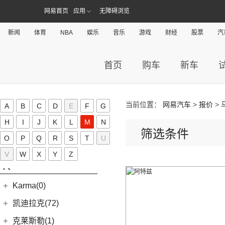
奇点iC3
华晨雷诺
(94)
捷尼赛思(39)
(11)
捷豹F-PACE
(5)
捷途大圣i-DM
网易首页
应用
无障碍浏览
(1)
(5)
帝豪EV Pro
瑞风M5
(0)
奇点iS6
(8)
金杯快运
捷尼赛思
(39)
江铃(261)
(8)
捷豹F-TYPE
(53)
捷途X90 PLUS
(5)
(4)
远景X6
江淮iEV7L
(0)
领坤EV
新闻
体育
NBA
娱乐
音乐
游戏
财经
股票
汽
(12)
捷尼赛思GV80
江铃汽车
(261)
江铃集团新能源(30)
(18)
捷途X90
(6)
(6)
豪越L
瑞风S7
(11)
大海狮
(4)
捷尼赛思G80
(16)
域虎3
江铃集团新能源
(10)
(3)
捷途X70 Coupe
九龙(34)
(64)
(5)
吉利ICON
帅铃T6
(31)
阁瑞斯
首页
购车
新车
(4)
捷尼赛思GV60
(34)
大道
(4)
(0)
捷途自由者
易至EX5
九龙汽车
(34)
(12)
(5)
缤瑞COOL
江淮iEV6E
金龙(70)
(3)
新海狮
(2)
捷尼赛思纯电G80
(30)
域虎9
(6)
(2)
捷途X70S EV
易至EV3
(10)
(8)
(2)
博越L
江淮V7
九龙A5S
金龙客车
(70)
吉利银河(24)
(21)
海狮王
(17)
捷尼赛思G70
(8)
域虎5
(14)
捷途X70S
雷诺 江铃集团
(20)
(2)
(9)
(3)
博瑞
江淮iEVS4
九龙A4
当前位置：
网易汽车
>
报价
>
(24)
凯锐浩克
A
B
C
D
E
F
G
吉利银河
(24)
(4)
金杯F50
君马(0)
(10)
特顺EV
(14)
捷途X70M
(20)
羿
(3)
(4)
(6)
嘉际
嘉悦X4
艾菲
(2)
凯特
H
I
J
K
L
M
N
(7)
(16)
金杯海狮
银河E8
江铃集团轻汽(0)
(40)
宝典
(6)
捷途X70 C-DM
筛选条件
(10)
(7)
(4)
豪越
江淮iC5
九龙A6
(24)
凯歌
(6)
O
P
银河E5
Q
R
S
T
U
绵阳金杯
(10)
(48)
特顺
集度(4)
(8)
山海L9
(17)
(5)
(12)
博越
嘉悦X7
九龙A5
(20)
金威
(6)
银河L6
(2)
V
W
金典
X
Y
Z
(7)
域虎EV
集度汽车
(4)
(3)
捷途山海T2
K
(2)
(4)
缤越ePro
江淮iEVA50
(5)
银河L7
(8)
大力神K5
(58)
域虎7
ROBO-01
(4)
(6)
捷途X95
(4)
(11)
博越X
嘉悦A5
华晨鑫源
(54)
Karma(0)
(10)
福顺
(0)
(12)
捷途X90 PRO
集度SIMUCar
(13)
(102)
星瑞
帅铃T8
(12)
新海狮
Karma
(0)
凯迪拉克(72)
(40)
捷途X70 PLUS
(5)
(2)
帝豪GSe
江淮IEV7S
(15)
新海狮S
Revero GT
(0)
上汽通用凯迪拉克
(72)
克莱斯勒(1)
(7)
捷途旅行者
(5)
(66)
远景
悍途