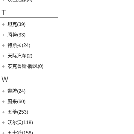
T90
(37)
T70
(120)
T
EG10
(2)
坦克(39)
EV80
(11)
长城汽车
(39)
腾势(33)
G50
(18)
(0)
坦克800
腾势
(33)
T60
(9)
特斯拉(24)
(1)
坦克500新能源
(9)
腾势D9 DM-i
T90 EV
(2)
特斯拉中国
(13)
天际汽车(2)
(18)
坦克500
(10)
腾势N7
V80
(212)
Model Y
(6)
天际汽车
(2)
泰克鲁斯·腾风(0)
(3)
坦克700
(6)
腾势D9 EV
EV90
(21)
Model 3
(7)
(0)
天际ME-S
泰克鲁斯·腾风
(0)
W
(4)
坦克400新能源
(8)
腾势X
MIFA 9
(29)
进口特斯拉
(11)
(2)
天际ME7
GT96 TREV
(0)
(13)
坦克300
EUNIQ 5
(9)
魏牌(24)
Cybertruck
(3)
(0)
天际ME5
EV30
(19)
Roadster
(0)
长城汽车
(24)
蔚来(60)
G90
(27)
Model S
(4)
(3)
玛奇朵DHT
蔚来汽车
(60)
五菱(253)
V90
(122)
Model X
(4)
(7)
摩卡
(6)
蔚来ET5
上汽通用五菱
(230)
沃尔沃(118)
D60
(12)
(4)
拿铁DHT
(12)
蔚来ES6
(14)
荣光S
沃尔沃亚太
(83)
五十铃(158)