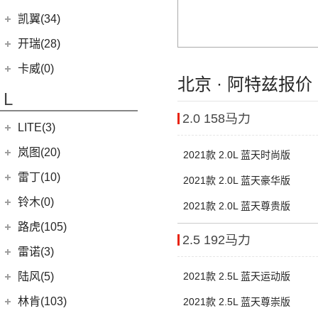
(27)
小海狮
(11)
凯迪拉克XT6
进口克莱斯勒
(1)
凯翼(34)
(3)
远景X3
(13)
凯迪拉克CT5
(1)
大捷龙PHEV
(11)
缤越
凯翼
(34)
开瑞(28)
(15)
凯迪拉克XT5
(11)
帝豪
(4)
凯翼V7
开瑞汽车
(28)
卡威(0)
(9)
凯迪拉克XT4
北京 · 阿特兹报价
(2)
帝豪L雷神HiP
(3)
凯翼E5 EV
(11)
江豚
L
(5)
LYRIQ锐歌
(13)
星越L
(3)
凯翼X5
(0)
开瑞K50EV
2.0 158马力
(4)
凯迪拉克GT4
(6)
博越PRO
LITE(3)
(4)
凯翼X3
(2)
开瑞K60
(8)
凯迪拉克CT6
(7)
炫界Pro EV
北汽新能源
(3)
岚图(20)
(4)
优优EV
2021款 2.0L 蓝天时尚版
(7)
凯迪拉克CT4
(9)
轩度
LITE
(3)
(11)
海豚EV
岚图
(20)
雷丁(10)
2021款 2.0L 蓝天豪华版
(4)
炫界
(6)
岚图梦想家
雷丁
(10)
铃木(0)
2021款 2.0L 蓝天尊贵版
(10)
岚图FREE
(2)
雷丁i9
进口铃木
(0)
路虎(105)
2.5 192马力
(4)
岚图追光
(8)
芒果
(0)
吉姆尼
奇瑞路虎
(28)
雷诺(3)
(0)
英格尼斯
(0)
揽胜极光L P300e
东风雷诺
(3)
陆风(5)
2021款 2.5L 蓝天运动版
(11)
发现运动版
(3)
雷诺e诺
陆风汽车
(5)
林肯(103)
2021款 2.5L 蓝天尊崇版
(15)
揽胜极光L