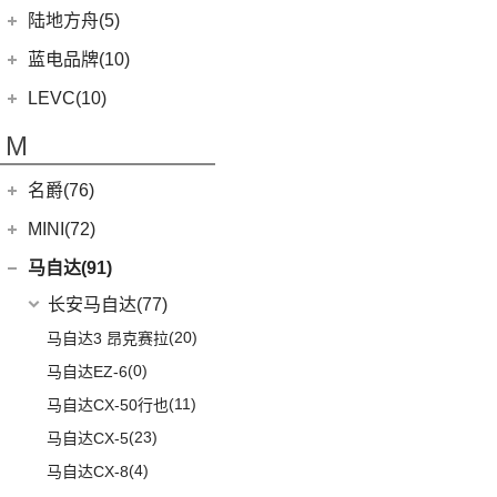
Evija
(1)
(6)
零跑S01
(4)
凌宝uni
(5)
(2)
领克02 PHEV
雷克萨斯LM
陆地方舟(5)
(2)
曜影
Evora
(1)
(26)
零跑C11
(17)
凌宝BOX
(3)
(14)
领克07
雷克萨斯LS
陆地方舟
(5)
蓝电品牌(10)
(23)
零跑C01
(7)
凌宝COCO
(15)
雷克萨斯UX
(5)
威途X35
蓝电品牌
(10)
LEVC(10)
(8)
蓝电E5
LEVC
(10)
M
(2)
蓝电E5 PLUS
L380
(4)
名爵(76)
LEVC TX
(6)
上汽集团
(76)
MINI(72)
Cyberster
(4)
MINI
(67)
马自达(91)
MG MULAN
(7)
MINI 3-DOOR
(25)
长安马自达
(77)
(3)
MG5天蝎座
MINI 5-DOOR
(10)
(20)
马自达3 昂克赛拉
MG ONE
(11)
MINI CLUBMAN
(11)
(0)
马自达EZ-6
(2)
名爵5
MINI COUNTRYMAN
(15)
(11)
马自达CX-50行也
(5)
名爵6新能源
MINI CABRIO
(6)
(23)
马自达CX-5
(3)
MG领航新能源
MINI JCW
(5)
(4)
马自达CX-8
(3)
名爵eHS