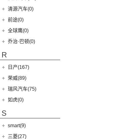
(11)
狮铂拓界
(0)
奇瑞TJ-1
(1)
艾瑞泽5e
庆铃汽车
(24)
清源汽车(0)
(5)
智跑
(16)
瑞虎7
(3)
瑞虎3xe
(24)
TAGA达咖H
清源汽车
(0)
前途(0)
(6)
奕跑
(27)
瑞虎3x
(3)
大蚂蚁
(0)
清源尊者
全球鹰(0)
(2)
起亚K3 PHEV
(7)
艾瑞泽5 GT
(16)
QQ冰淇淋
(0)
清源小尊
(4)
嘉华
乔治·巴顿(0)
(35)
瑞虎8
(10)
小蚂蚁
(4)
K5凯酷
(14)
欧萌达
R
(10)
艾瑞泽e
KX CROSS
(2)
(5)
艾瑞泽5
(4)
瑞虎e
日产(167)
(1)
起亚KX3 EV
(7)
瑞虎8 L
eQ7
(3)
东风日产
(112)
荣威(89)
(4)
起亚K3 EV
(24)
瑞虎7 PLUS
(3)
楼兰
(2)
起亚K5 PHEV
上汽集团
(89)
瑞风汽车(75)
(14)
瑞虎8 PRO
(12)
逍客
(4)
凯绅
(2)
龙猫
(4)
艾瑞泽GX
江汽集团
(75)
如虎(0)
(7)
骐达
(2)
焕驰
(12)
荣威RX5
(24)
艾瑞泽5 PLUS
(12)
瑞风L6 MAX
S
(5)
日产N7
(5)
起亚KX5
(9)
荣威iMAX8
(6)
瑞虎8 PLUS鲲鹏e+
(3)
瑞风L5
(2)
轩逸·纯电
(5)
KX3傲跑
smart(9)
(5)
荣威RX9
(7)
瑞虎7 PLUS新能源
(51)
瑞风M3
(25)
轩逸
(1)
科莱威CLEVER
(17)
smart
(9)
探索06
三菱(27)
(9)
瑞风M4