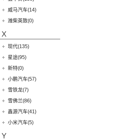
(6)
领地
(0)
圆梦
(1)
蔚来ET9
(6)
五菱佳辰
(13)
沃尔沃XC60 E驱混动
江西五十铃
(158)
威马汽车(14)
D90 Pro
(16)
(2)
玛奇朵DHT-PHEV
(11)
蔚来EC6
(6)
五菱星光
(8)
沃尔沃S60
(44)
经典瑞迈
G10
(18)
威马汽车
(14)
潍柴英致(0)
(4)
摩卡新能源
(0)
蔚来EP9
(6)
宏光S3
(8)
沃尔沃S90 E驱混动
D-MAX
(14)
(3)
威马EX6
(4)
拿铁DHT-PHEV
X
(18)
蔚来ES8
(9)
荣光
(9)
沃尔沃C40纯电
(57)
铃拓
(3)
威马EX5
(12)
蔚来ET7
(2)
缤果PLUS
(4)
沃尔沃EX30
现代(135)
(16)
瑞迈S
(4)
威马E.5
(7)
五菱星驰
(7)
沃尔沃XC60
(27)
mu-X牧游侠
北京现代
(129)
星途(95)
(4)
威马W6
(17)
宏光PLUS
(0)
沃尔沃EX90
(2)
EO 羿欧
(0)
威马M7
星途
(95)
新特(0)
(3)
荣光V
(6)
沃尔沃XC40纯电
(4)
悦纳
(6)
星纪元 ES
小鹏汽车(57)
(9)
凯捷
(8)
沃尔沃S60 E驱混动
(11)
胜达
(14)
星途追风
小鹏汽车
(57)
雪铁龙(7)
(8)
五菱Air ev晴空
(13)
沃尔沃S90
(3)
昂希诺 纯电动
(7)
星途瑶光C-DM
(4)
小鹏汽车X9
(8)
荣光EV
东风雪铁龙
(7)
雪佛兰(86)
(7)
沃尔沃XC40
(7)
瑞纳
(17)
星途瑶光
(9)
小鹏汽车G3i
(3)
之光小卡
(4)
凡尔赛C5 X
进口沃尔沃
(35)
上汽通用雪佛兰
(86)
鑫源汽车(41)
(4)
昂希诺
(22)
星途揽月
(11)
小鹏汽车G9
(7)
宏光
(1)
天逸BEYOND PHEV
(3)
(3)
沃尔沃XC90 E驱混动
科沃兹
华晨鑫源
(37)
(3)
领动 PHEV
小米汽车(5)
(8)
星纪元 ET
(23)
小鹏汽车P7
(18)
荣光小卡
(2)
天逸BEYOND
(8)
沃尔沃V60
(6)
科鲁泽
(6)
(6)
库斯途
鑫源X30
小米汽车
(5)
(3)
星途追风C-DM
Y
(10)
小鹏汽车P5
(9)
缤果
(6)
沃尔沃V90
(13)