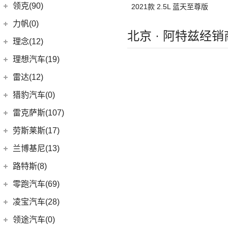
进口雷诺
(0)
(5)
陆风荣曜
长安林肯
(60)
领克(90)
2021款 2.5L 蓝天至尊版
(2)
发现运动版P300e
Espace
(0)
(18)
冒险家
领克汽车
(90)
力帆(0)
进口路虎
(77)
(0)
达斯特
北京 · 阿特兹经销
(12)
航海家
(6)
领克02
重庆力帆
(0)
理念(12)
(1)
卫士P400e
(2)
冒险家PHEV
(13)
领克03
(0)
乐途
理念汽车
(12)
理想汽车(19)
(0)
揽胜极光(进口)
(13)
林肯Z
(6)
领克06 PHEV
(12)
广汽本田VE-1
(2)
揽胜运动版新能源
理想汽车
(19)
雷达(12)
(15)
飞行家
(12)
领克01
(17)
揽胜
(6)
理想L8
雷达汽车
(12)
猎豹汽车(0)
林肯(进口)
(43)
(6)
领克09
(16)
发现
(6)
理想L9
(12)
雷达RD6
猎豹汽车
(0)
MKZ
(11)
雷克萨斯(107)
(3)
领克01新能源
(11)
揽胜星脉
(1)
理想MEGA
(0)
猎豹Coupe
(5)
航海家(进口)
雷克萨斯
(107)
(14)
领克09 PHEV
劳斯莱斯(17)
(1)
揽胜P400e
(6)
理想L7
(0)
缤歌
(1)
飞行家PHEV
(8)
(16)
领克06
雷克萨斯RX
劳斯莱斯
(17)
兰博基尼(13)
(9)
揽胜运动版
(0)
猎豹CT7
MKC
(5)
(5)
(4)
领克02 Hatchback
雷克萨斯LC
(5)
古思特
兰博基尼
(13)
路特斯(8)
(20)
卫士
(14)
领航员
(0)
(6)
领克ZERO
雷克萨斯CT
(2)
魅影
Huracan
(5)
路特斯
(8)
零跑汽车(69)
(7)
大陆
(9)
(2)
领克05
雷克萨斯UX新能源
(6)
库里南
Urus
(3)
ELETRE
(4)
零跑汽车
(69)
凌宝汽车(28)
(23)
(2)
领克03 PHEV
雷克萨斯NX
(0)
浮影
Aventador
(5)
EMIRA
(2)
(14)
零跑T03
吉麦新能源
(28)
领途汽车(0)
(21)
(2)
领克05 PHEV
雷克萨斯ES
(2)
幻影