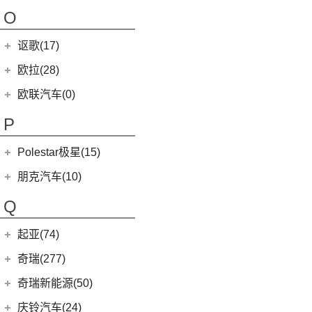
(4)
哪吒AYA
NEVS 9-3
(0)
(2)
摩根Roadster
O
(22)
哪吒U
NEVS 9-3X
(0)
(1)
摩根Aero 8
讴歌(17)
(9)
哪吒V
(2)
摩根Plus 4
(9)
哪吒L
广汽讴歌
(17)
欧拉(28)
(0)
哪吒GT
(8)
讴歌RDX
欧拉
(28)
欧联汽车(0)
(9)
哪吒X
(9)
讴歌CDX
(3)
芭蕾猫
P
(5)
欧拉5
Polestar极星(15)
(8)
好猫
Polestar
(15)
朋克汽车(10)
(5)
好猫GT
Polestar 1
(1)
(0)
朋克猫
朋克汽车
(10)
Q
Precept
(0)
(0)
樱桃猫
(5)
朋克美美
起亚(74)
Polestar 4
(6)
(7)
闪电猫
(1)
朋克啦啦
起亚
(74)
Polestar 2
(6)
奇瑞(277)
(4)
朋克多多
(4)
福瑞迪
Polestar 3
(2)
奇瑞汽车
(277)
奇瑞新能源(50)
(13)
起亚K3
(6)
风云T9
奇瑞新能源
(50)
庆铃汽车(24)