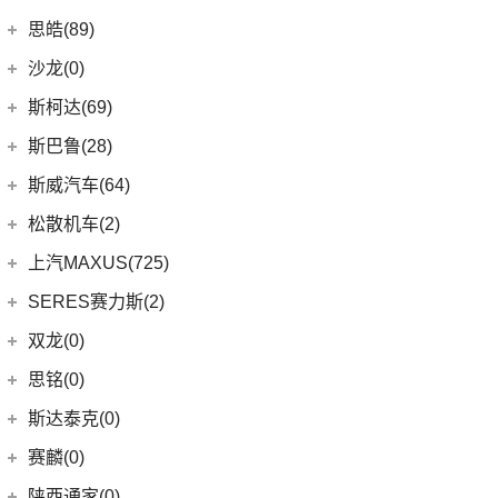
(9)
探陆
(8)
荣威i6 MAX新能源
(23)
瑞虎8 PLUS
(9)
smart精灵#1
广汽三菱
(27)
思皓(89)
(6)
劲客
(3)
荣威Ei5
(14)
艾瑞泽8
(13)
欧蓝德
江淮大众
(2)
沙龙(0)
(6)
天籁
(3)
鲸
(7)
瑞虎3
(7)
奕歌
(2)
思皓E20X
沙龙汽车
(0)
斯柯达(69)
(6)
途达
(4)
荣威D5X DMH
(13)
瑞虎5x
(2)
祺智EV
江汽集团
(87)
(0)
机甲龙
上汽斯柯达
(69)
斯巴鲁(28)
(15)
奇骏
(14)
荣威i5
(7)
风云A8
(4)
劲炫
(3)
思皓X4
(9)
速派
(14)
ARIYA艾睿雅
斯巴鲁
(28)
斯威汽车(64)
(5)
荣威RX5 MAX
(1)
阿图柯
(4)
思皓X7
(6)
柯珞克
(2)
新蓝鸟
(11)
森林人
(3)
荣威ei6
华晨鑫源
(64)
松散机车(2)
(5)
思皓E40X
(7)
柯米克
郑州日产
(51)
(3)
力狮
(5)
荣威iMAX8 EV
(12)
斯威G01
松散机车
(2)
上汽MAXUS(725)
(3)
爱跑
(17)
明锐
(38)
纳瓦拉
(4)
斯巴鲁BRZ
(3)
荣威RX3
(5)
斯威X3
(1)
SS SUMMER 夏天
上汽大通
(725)
SERES赛力斯(2)
(5)
思皓E50A
(8)
柯迪亚克GT
(5)
锐骐7虎啸
(6)
傲虎
(4)
荣威i6 MAX
(11)
斯威X7
(1)
SS DOLPHIN 海豚
G20
(23)
(7)
思皓曜
金康赛力斯
(2)
双龙(0)
(5)
柯米克GT
(6)
途达
(4)
斯巴鲁XV
(3)
荣威ei6 MAX
(4)
钢铁侠
EUNIQ 7
(2)
(8)
思皓E10X
(2)
赛力斯SF5
(4)
昕锐
思铭(0)
(2)
奇骏·荣耀
(5)
荣威RX5新能源
(2)
斯威X2
EUNIQ 6
(8)
(9)
思皓A5
SF7
(0)
(4)
昕动
进口日产
(4)
斯达泰克(0)
(29)
斯威G05
FCV80
(1)
(10)
思皓QX
(9)
柯迪亚克
(0)
日产Ariya
(1)
斯威G01 EV
赛麟(0)
T70 EV
(1)
(33)
思皓X8
(4)
途乐
陕西通家(0)