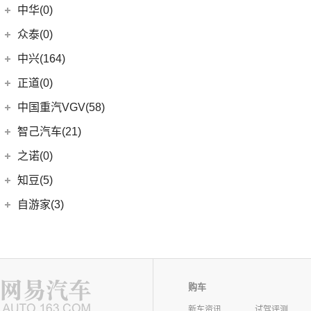
中华(0)
众泰(0)
众泰汽车
(0)
中兴(164)
(0)
众泰TS5
中兴汽车
(164)
正道(0)
(95)
领主
正道
(0)
中国重汽VGV(58)
(14)
小老虎
(0)
正道K350
中国重汽VGV
(58)
智己汽车(21)
(55)
威虎
(0)
正道H500
VGV U70Pro
(14)
智己汽车
(21)
之诺(0)
(0)
正道H600
VGV U70
(18)
(9)
智己LS6
知豆(5)
(0)
正道K750
VGV U75PLUS
(26)
(2)
智己LS7
知豆电动车
(5)
自游家(3)
(0)
正道GT
(5)
智己L7
(5)
知豆彩虹
大乘汽车
(3)
(0)
正道K550
(5)
智己L6
(3)
自游家NV
购车
新车资讯
试驾评测