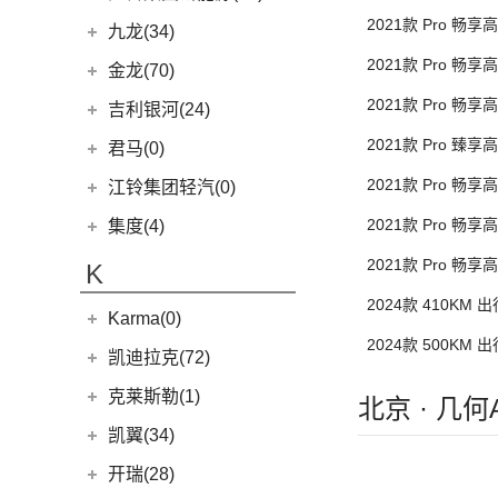
(6)
瑞风S7
(0)
领坤EV
(4)
捷尼赛思G80
(34)
大道
2021款 Pro 畅享
(17)
博越
江铃集团新能源
(10)
(0)
捷途自由者
九龙(34)
(64)
帅铃T6
(31)
阁瑞斯
(4)
方版
捷尼赛思GV60
(16)
域虎3
(2)
缤越ePro
(18)
(4)
捷途X90
易至EX5
2021款 Pro 畅享
九龙汽车
(34)
(12)
江淮iEV6E
金龙(70)
(3)
新海狮
(2)
捷尼赛思纯电G80
(30)
域虎9
方版
(4)
博越X
(6)
(6)
捷途X70 C-DM
易至EV3
(8)
(2)
江淮V7
九龙A5S
2021款 Pro 畅享
金龙客车
(70)
吉利银河(24)
(21)
海狮王
(17)
捷尼赛思G70
(8)
域虎5
(5)
帝豪GSe
(2)
捷途X70S EV
雷诺 江铃集团
(20)
行版
(9)
(3)
江淮iEVS4
九龙A4
(24)
凯锐浩克
2021款 Pro 臻享
吉利银河
(24)
(4)
金杯F50
君马(0)
(10)
特顺EV
(13)
星瑞
(14)
捷途X70S
(20)
羿
(4)
(6)
嘉悦X4
艾菲
运版
(24)
凯歌
(7)
(16)
金杯海狮
银河E8
2021款 Pro 畅享
江铃集团轻汽(0)
(40)
宝典
(3)
远景X3
(14)
捷途X70M
(7)
(4)
江淮iEVA50
九龙A6
(2)
凯特
方版
(6)
银河E5
绵阳金杯
(10)
(58)
域虎7
2021款 Pro 畅享
集度(4)
(5)
远景
(8)
山海L9
(11)
(12)
嘉悦A5
九龙A5
(20)
金威
(6)
银河L6
(2)
金典
方版
(10)
福顺
(11)
缤越
集度汽车
(4)
(3)
捷途山海T2
2021款 Pro 畅享
K
(5)
嘉悦X7
(5)
银河L7
(8)
大力神K5
(7)
域虎EV
优版
(13)
星越L
ROBO-01
(4)
(6)
捷途X95
(4)
江淮iC5
2024款 410KM 
华晨鑫源
(54)
Karma(0)
(48)
特顺
(6)
博越PRO
(7)
(0)
捷途旅行者
集度SIMUCar
(102)
帅铃T8
2024款 500KM 
(12)
新海狮
Karma
(0)
凯迪拉克(72)
(11)
帝豪
(12)
捷途X90 PRO
(2)
江淮IEV7S
(15)
新海狮S
Revero GT
(0)
上汽通用凯迪拉克
(72)
(2)
帝豪L雷神HiP
克莱斯勒(1)
(40)
捷途X70 PLUS
(66)
悍途
北京 · 几
(27)
小海狮
(11)
凯迪拉克XT6
进口克莱斯勒
(1)
凯翼(34)
(15)
凯迪拉克XT5
(1)
大捷龙PHEV
凯翼
(34)
开瑞(28)
(9)
凯迪拉克XT4