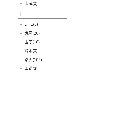
(4)
凯翼V7
开瑞汽车
(28)
卡威(0)
(13)
凯迪拉克CT5
(3)
凯翼E5 EV
(11)
江豚
L
(5)
LYRIQ锐歌
(3)
凯翼X5
(0)
开瑞K50EV
(4)
凯迪拉克GT4
LITE(3)
(4)
凯翼X3
(2)
开瑞K60
(8)
凯迪拉克CT6
(7)
炫界Pro EV
北汽新能源
(3)
岚图(20)
(4)
优优EV
(7)
凯迪拉克CT4
(9)
轩度
LITE
(3)
(11)
海豚EV
岚图
(20)
雷丁(10)
(4)
炫界
(6)
岚图梦想家
雷丁
(10)
铃木(0)
(10)
岚图FREE
(2)
雷丁i9
进口铃木
(0)
路虎(105)
(4)
岚图追光
(8)
芒果
(0)
吉姆尼
奇瑞路虎
(28)
雷诺(3)
(0)
英格尼斯
(0)
揽胜极光L P300e
东风雷诺
(3)
陆风(5)
(11)
发现运动版
(3)
雷诺e诺
陆风汽车
(5)
林肯(103)
(15)
揽胜极光L
进口雷诺
(0)
购车
(5)
陆风荣曜
长安林肯
(60)
领克(90)
(2)
发现运动版P300e
Espace
(0)
新车资讯
(18)
冒险家
领克汽车
(90)
力帆(0)
进口路虎
(77)
(0)
达斯特
严选EV
(12)
航海家
(6)
领克06 PHEV
重庆力帆
(0)
理念(12)