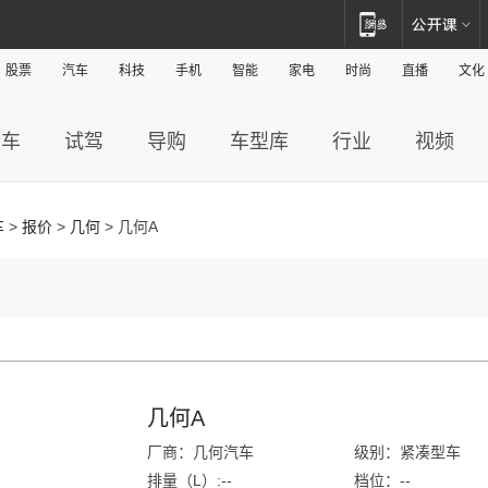
股票
汽车
科技
手机
智能
家电
时尚
直播
文化
新车
试驾
导购
车型库
行业
视频
车
>
报价
>
几何
> 几何A
几何A
厂商：几何汽车
级别：紧凑型车
排量（L）:--
档位：--