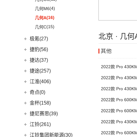
(1)
大指挥官PHEV
(4)
星越S
(4)
几何M6
进口Jeep
(19)
(6)
星越
(16)
几何A
(5)
牧马人4xe
(5)
帝豪EV Pro
(15)
几何C
(6)
大切诺基(进口)
(2)
博瑞ePro
北京 · 几
极氪(27)
(7)
牧马人
(3)
帝豪S
极氪汽车
(27)
捷豹(56)
其他
(1)
角斗士
(9)
星越L 雷神Hi·P
ZEEKR 001
(4)
奇瑞捷豹
(34)
捷达(37)
(4)
星越ePro
2022款 Pro 430
(3)
极氪X
(9)
捷豹E-PACE
一汽-大众
(37)
捷途(257)
(5)
远景X6
ZEEKR 009
(11)
(14)
2022款 Pro 430
捷豹XFL
(11)
捷达VA3
(6)
豪越L
奇瑞汽车
(257)
江淮(406)
(9)
极氪007
(11)
捷豹XEL
(7)
捷达VS5
2022款 Pro 430
(5)
吉利ICON
(20)
捷途X70 PRO
江淮汽车
(406)
奇点(0)
进口捷豹
(22)
(19)
捷达VS7
(10)
博越L
(31)
捷途X70
2022款 Pro 600
(10)
瑞风S4
奇点汽车
(0)
金杯(158)
(3)
捷豹I-PACE
(5)
缤瑞COOL
(15)
捷途大圣
(98)
星锐
2022款 Pro 600
(0)
奇点iC3
华晨雷诺
(94)
捷尼赛思(39)
(11)
捷豹F-PACE
(2)
博瑞
(5)
捷途大圣i-DM
(1)
瑞风M5
(0)
奇点iS6
2022款 Pro 430
(8)
金杯快运
捷尼赛思
(39)
江铃(261)
(8)
捷豹F-TYPE
(3)
嘉际
(53)
捷途X90 PLUS
(4)
江淮iEV7L
(11)
大海狮
(12)
2022款 Pro 600
捷尼赛思GV80
江铃汽车
(261)
江铃集团新能源(30)
(10)
豪越
(3)
捷途X70 Coupe