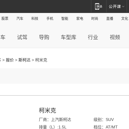
股票
汽车
科技
手机
智能
家电
时尚
直播
文化
新车
试驾
导购
车型库
行业
视频
车
>
报价
>
斯柯达
> 柯米克
柯米克
厂商：上汽斯柯达
级别：SUV
排量（L）:1.5L
档位：AT/MT