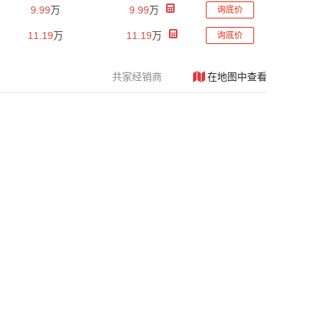
9.99
万
9.99
万
询底价
11.19
万
11.19
万
询底价
共
家经销商
在地图中查看