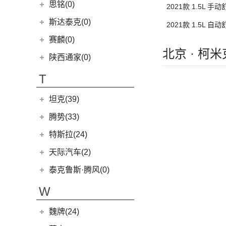
(2)
赛力斯SF5
思铭(0)
2021款 1.5L 手
(2)
斯威X2
EUNIQ 6
(8)
SF7
(0)
斯达泰克(0)
(29)
斯威G05
2021款 1.5L 自
FCV80
(1)
(1)
斯威G01 EV
赛麟(0)
T70 EV
(1)
北京 · 柯
陕西通家(0)
T90
(37)
T70
(120)
T
EG10
(2)
坦克(39)
EV80
(11)
长城汽车
(39)
腾势(33)
G50
(18)
(0)
坦克800
腾势
(33)
T60
(9)
特斯拉(24)
(1)
坦克500新能源
(9)
腾势D9 DM-i
T90 EV
(2)
特斯拉中国
(13)
天际汽车(2)
(18)
坦克500
(10)
腾势N7
V80
(212)
Model Y
(6)
天际汽车
(2)
泰克鲁斯·腾风(0)
(3)
坦克700
(6)
腾势D9 EV
EV90
(21)
Model 3
(7)
(0)
天际ME-S
泰克鲁斯·腾风
(0)
W
(4)
坦克400新能源
(8)
腾势X
MIFA 9
(29)
进口特斯拉
(11)
(2)
天际ME7
GT96 TREV
(0)
(13)
坦克300
EUNIQ 5
(9)
魏牌(24)
Cybertruck
(3)
(0)
天际ME5
EV30
(19)