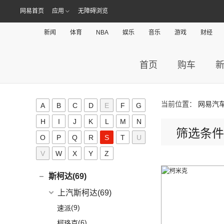
(5)
艾瑞泽5
(4)
瑞虎e
网易首页
应用
无障碍浏览
日产(167)
(1)
起亚KX3 EV
(7)
瑞虎8 L
eQ7
(3)
东风日产
(112)
荣威(89)
(4)
起亚K3 EV
(24)
瑞虎7 PLUS
新闻
体育
NBA
娱乐
音乐
游戏
财经
(3)
楼兰
(2)
起亚K5 PHEV
上汽集团
(89)
瑞风汽车(75)
(14)
瑞虎8 PRO
(12)
逍客
(4)
凯绅
(2)
龙猫
(4)
艾瑞泽GX
江汽集团
(75)
首页
购车
如虎(0)
(7)
骐达
(2)
焕驰
(12)
荣威RX5
(24)
艾瑞泽5 PLUS
(12)
瑞风L6 MAX
S
(5)
日产N7
(5)
起亚KX5
(9)
荣威iMAX8
(6)
瑞虎8 PLUS鲲鹏e+
(3)
瑞风L5
(2)
轩逸·纯电
当前位置：
网易汽
(5)
KX3傲跑
A
B
C
D
E
F
G
smart(9)
(5)
荣威RX9
(7)
瑞虎7 PLUS新能源
(51)
瑞风M3
(25)
轩逸
(1)
H
科莱威CLEVER
I
J
K
L
M
N
(17)
smart
(9)
探索06
三菱(27)
(9)
瑞风M4
筛选条件
(9)
探陆
(8)
荣威i6 MAX新能源
(23)
O
P
瑞虎8 PLUS
Q
R
(9)
S
T
U
smart精灵#1
广汽三菱
(27)
思皓(89)
(6)
劲客
(3)
荣威Ei5
(14)
艾瑞泽8
V
W
X
Y
Z
(13)
欧蓝德
江淮大众
(2)
沙龙(0)
(6)
天籁
(3)
鲸
(7)
瑞虎3
(7)
奕歌
(2)
思皓E20X
沙龙汽车
(0)
斯柯达(69)
(6)
途达
(4)
荣威D5X DMH
(13)
瑞虎5x
(2)
祺智EV
江汽集团
(87)
(0)
机甲龙
上汽斯柯达
(69)
(15)
奇骏
(14)
荣威i5
(7)
风云A8
(4)
劲炫
(3)
思皓X4
(9)
速派
(14)
ARIYA艾睿雅
(5)
荣威RX5 MAX
(1)
阿图柯
(4)
思皓X7
(6)
柯珞克
(2)