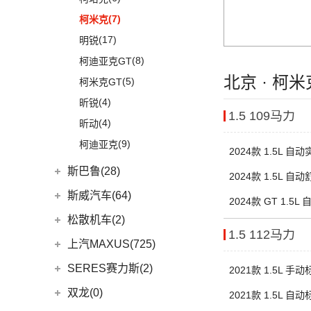
新蓝鸟
(3)
荣威ei6
(5)
思皓E40X
(7)
柯米克
郑州日产
(51)
(5)
荣威iMAX8 EV
(3)
爱跑
(17)
明锐
(38)
纳瓦拉
(3)
荣威RX3
(5)
思皓E50A
(8)
柯迪亚克GT
(5)
锐骐7虎啸
(4)
荣威i6 MAX
(7)
思皓曜
北京 · 柯
(5)
柯米克GT
(6)
途达
(3)
荣威ei6 MAX
(8)
思皓E10X
(4)
昕锐
(2)
奇骏·荣耀
(5)
荣威RX5新能源
1.5 109马力
(9)
思皓A5
(4)
昕动
进口日产
(4)
(10)
思皓QX
(9)
柯迪亚克
(0)
日产Ariya
2024款 1.5L 自
(33)
思皓X8
(4)
途乐
斯巴鲁(28)
2024款 1.5L 自
斯巴鲁
(28)
斯威汽车(64)
2024款 GT 1.5
(11)
森林人
华晨鑫源
(64)
松散机车(2)
1.5 112马力
(3)
力狮
(12)
斯威G01
松散机车
(2)
上汽MAXUS(725)
(4)
斯巴鲁BRZ
(5)
斯威X3
(1)
SS SUMMER 夏天
上汽大通
(725)
SERES赛力斯(2)
2021款 1.5L 手
(6)
傲虎
(11)
斯威X7
(1)
SS DOLPHIN 海豚
G20
(23)
金康赛力斯
(2)
双龙(0)
2021款 1.5L 自
(4)
斯巴鲁XV
(4)
钢铁侠
EUNIQ 7
(2)