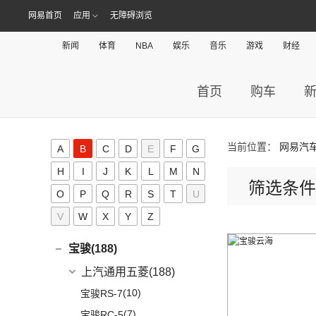
(14)
问界M7
(33)
奥迪A7L
(3)
传祺GS4 PHEV
爱驰
(11)
网易首页
应用
无障碍浏览
阿维塔(13)
(14)
问界M5
(41)
奥迪Q6
AION S MAX
(5)
(8)
爱驰U5
阿维塔科技
(13)
阿斯顿·马丁(20)
新闻
体育
NBA
娱乐
音乐
游戏
财经
一汽-大众奥迪
(208)
Aion V
(34)
(3)
爱驰U6
(13)
阿维塔11
阿斯顿·马丁
(20)
阿尔法·罗密欧(19)
(1)
奥迪Q2L e-tron
AION S Plus
(9)
DBS
(4)
阿尔法·罗密欧
(19)
首页
购车
ARCFOX极狐(39)
(22)
奥迪A6L
Aion Y
(29)
V8 Vantage
(5)
Stelvio
(8)
北汽新能源
(39)
ALPINA(0)
(2)
奥迪A6L新能源
Aion LX
(4)
DBX
(6)
Giulia
(11)
(20)
极狐 阿尔法S(ARCFOX αS)
(8)
奥迪e-tron
Aion S
(22)
艾康尼克(0)
当前位置：
网易汽
A
B
C
D
E
F
G
DB11
(4)
(19)
极狐 阿尔法T(ARCFOX αT)
(14)
奥迪Q2L
(3)
传祺GE3
艾康尼克
(0)
B
Valhalla
(1)
H
I
J
K
L
M
N
(20)
奥迪Q5L
筛选条件
(0)
艾康尼克七系
O
P
Q
R
S
T
U
奔驰(349)
(33)
奥迪A3两厢
V
W
X
Y
Z
(19)
北京奔驰
(116)
奥迪A3三厢
宝马(248)
(28)
奥迪Q3
(9)
奔驰A级
华晨宝马
(90)
宝骏(188)
(12)
奥迪Q4 e-tron
(2)
奔驰EQA
(3)
宝马1系
上汽通用五菱
(188)
(12)
奥迪Q5L Sportback
(4)
奔驰A级AMG
(7)
宝马5系新能源
(10)
宝骏RS-7
(20)
奥迪Q3 Sportback
(6)
奔驰GLA
(1)
宝马X1新能源
(7)
宝骏RC-5