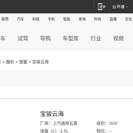
股票
汽车
科技
手机
智能
家电
时尚
直播
文化
新车
试驾
导购
车型库
行业
视频
车
>
报价
>
宝骏
> 宝骏云海
宝骏云海
厂商：上汽通用五菱
级别：SUV
排量（L）:1.5L
档位：--