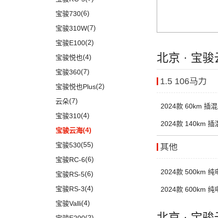
(17)
奥迪A4L
(4)
奔驰E级新能源
(18)
宝马3系
(6)
宝骏730
(19)
进口奥迪
(97)
奔驰C级
(6)
宝马X3
(7)
宝骏310W
(5)
奔驰EQB
(19)
奥迪A5
(5)
宝马X2
(2)
宝骏E100
(3)
奔驰EQE
(1)
奥迪e-tron GT
(6)
宝马iX3
北京 · 宝
(4)
宝骏悦也
(15)
奔驰GLB
(5)
奥迪A4 Allroad
(14)
宝马X5
(7)
宝骏360
1.5 106马力
(24)
奔驰GLC
(8)
奥迪A4 Avant
(9)
宝马X1
(2)
宝骏悦也Plus
(5)
奔驰EQC
(3)
奥迪e-tron(进口)
(17)
宝马5系
(7)
云朵
2024款 60km 插
(20)
奔驰E级
(11)
奥迪Q8
(4)
宝马i3
(4)
宝骏310
2024款 140km 
(10)
福建奔驰
(28)
奥迪A7
进口宝马
(126)
(4)
宝骏云海
(19)
奥迪A8L
(18)
威霆
(8)
宝马5系(进口)
(55)
宝骏530
其他
(1)
奥迪A8L新能源
(10)
奔驰V级
(11)
宝马X7
(6)
宝骏RC-6
(6)
奥迪A6 Avant
进口奔驰
(104)
2024款 500km 
(3)
宝马i4
(6)
宝骏RS-5
(9)
奥迪Q7
EQA
(1)
(1)
宝马X5新能源
(4)
宝骏RS-3
2024款 600km 
(5)
奥迪A6 Allroad
(17)
奔驰GLE
(9)
宝马8系
(4)
宝骏Valli
Audi Sport
(58)
(6)
北京 · 宝
奔驰GLS
(2)
宝马2系Gran Tourer
(2)