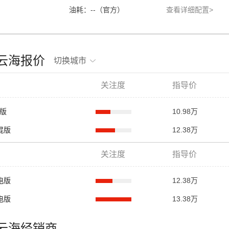
油耗：--（官方）
查看详细配置>
骏云海报价
切换城市
关注度
指导价
混版
10.98万
插混版
12.38万
关注度
指导价
纯电版
12.38万
纯电版
13.38万
骏云海经销商