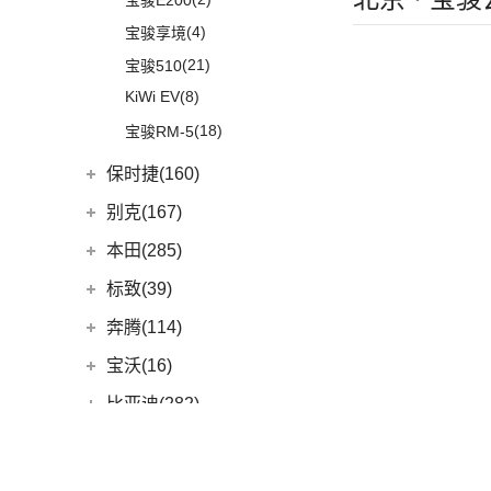
宝骏E200
(8)
奥迪RS4
(8)
奔驰G级
(10)
宝马2系
(4)
宝骏享境
(3)
奥迪S6
(4)
奔驰C级(进口)
(8)
宝马Z4
(21)
宝骏510
(9)
奥迪S5
(4)
奔驰GLE新能源
(6)
宝马6系GT
KiWi EV
(8)
(3)
奥迪SQ5
(11)
奔驰CLS级
(9)
宝马iX
(18)
宝骏RM-5
(1)
奥迪RS e-tron GT
(2)
奔驰C级旅行版
(23)
宝马4系
保时捷(160)
(2)
奥迪RS6
(12)
奔驰CLA级
(6)
宝马X6
保时捷
(160)
别克(167)
(16)
奥迪RS5
(3)
奔驰GLC(进口)
(3)
宝马X5(进口)
(35)
保时捷911
上汽通用别克
(167)
本田(285)
(1)
奥迪R8
(6)
奔驰B级
(22)
宝马7系
Panamera
(26)
(5)
昂科旗
广汽本田
(164)
(2)
标致(39)
奥迪RS7
(6)
奔驰A级(进口)
(5)
宝马X4
(23)
保时捷718
(34)
别克GL8
(15)
雅阁
(5)
奥迪S4
(11)
奔驰E级(进口)
东风标致
(39)
宝马M
(32)
奔腾(114)
Taycan
(21)
(3)
阅朗
(8)
e:NP1 极湃1
(4)
奥迪S7
(13)
奔驰S级
(4)
标致5008
(9)
宝马M4
一汽奔腾
(114)
宝沃(16)
(14)
Cayenne新能源
(4)
昂科拉GX
(27)
皓影
(1)
奥迪RS Q8
梅赛德斯-AMG
(74)
(2)
标致4008 PHEV
(4)
宝马M3
(30)
奔腾NAT
宝沃
(16)
比亚迪(282)
(19)
Panamera新能源
(11)
君威
(24)
型格
(3)
奥迪S8
(6)
奔驰GLC AMG
(3)
标致408X
(10)
宝马M8
(5)
奔腾E01
(4)
宝沃BX5
Cayenne
(13)
比亚迪
(282)
宾利(38)
(5)
昂科拉
(9)
ZR-V 致在
(5)
奔驰GLE AMG
(2)
标致e2008
(1)
宝马M5
(6)
奔腾小马
(10)
宝沃BX7
(15)
(2)
Macan新能源
元PLUS
宾利
(38)
(2)
微蓝7
北京(49)
(6)
皓影新能源
(3)
奔驰GLA AMG
(13)
标致508L