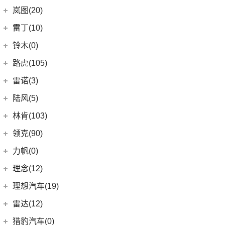
(8)
凯迪拉克CT6
(7)
炫界Pro EV
北汽新能源
(3)
岚图(20)
(4)
优优EV
(7)
凯迪拉克CT4
(9)
轩度
LITE
(3)
(11)
海豚EV
岚图
(20)
雷丁(10)
(4)
炫界
(6)
岚图梦想家
雷丁
(10)
铃木(0)
(10)
岚图FREE
(2)
雷丁i9
进口铃木
(0)
路虎(105)
(4)
岚图追光
(8)
芒果
(0)
吉姆尼
奇瑞路虎
(28)
雷诺(3)
(0)
英格尼斯
(0)
揽胜极光L P300e
东风雷诺
(3)
陆风(5)
(11)
发现运动版
(3)
雷诺e诺
陆风汽车
(5)
林肯(103)
(15)
揽胜极光L
进口雷诺
(0)
(5)
陆风荣曜
长安林肯
(60)
领克(90)
(2)
发现运动版P300e
Espace
(0)
(18)
冒险家
领克汽车
(90)
力帆(0)
进口路虎
(77)
(0)
达斯特
(12)
航海家
(13)
领克03
重庆力帆
(0)
理念(12)
(1)
卫士P400e
(2)
冒险家PHEV
(12)
领克01
(0)
乐途
理念汽车
(12)
理想汽车(19)
(0)
揽胜极光(进口)
(13)
林肯Z
(6)
领克06 PHEV
(12)
广汽本田VE-1
(2)
揽胜运动版新能源
理想汽车
(19)
雷达(12)
(15)
飞行家
(6)
领克02
(17)
揽胜
(6)
理想L9
雷达汽车
(12)
猎豹汽车(0)
林肯(进口)
(43)