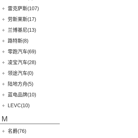
(3)
领克01新能源
(16)
发现
(6)
理想L8
(12)
雷达RD6
猎豹汽车
(0)
MKZ
(11)
雷克萨斯(107)
(6)
领克09
(11)
揽胜星脉
(1)
理想MEGA
(0)
猎豹Coupe
(5)
航海家(进口)
雷克萨斯
(107)
(14)
领克09 PHEV
劳斯莱斯(17)
(1)
揽胜P400e
(6)
理想L7
(0)
缤歌
MKC
(5)
(8)
(16)
领克06
雷克萨斯RX
劳斯莱斯
(17)
兰博基尼(13)
(20)
卫士
(0)
猎豹CT7
(1)
飞行家PHEV
(0)
(5)
领克ZERO
雷克萨斯LC
(5)
古思特
兰博基尼
(13)
路特斯(8)
(9)
揽胜运动版
(14)
领航员
(4)
(2)
领克02 Hatchback
雷克萨斯UX新能源
(2)
魅影
Huracan
(5)
路特斯
(8)
零跑汽车(69)
(7)
大陆
(6)
(2)
领克03 PHEV
雷克萨斯CT
(6)
库里南
Urus
(3)
ELETRE
(4)
零跑汽车
(69)
凌宝汽车(28)
(9)
(23)
领克05
雷克萨斯NX
(0)
浮影
Aventador
(5)
EMIRA
(2)
(14)
零跑T03
吉麦新能源
(28)
领途汽车(0)
(21)
(2)
领克02 PHEV
雷克萨斯ES
(2)
幻影
Evija
(1)
(6)
零跑S01
(17)
凌宝BOX
(5)
(2)
领克05 PHEV
雷克萨斯LM
陆地方舟(5)
(2)
曜影
Evora
(1)
(26)
零跑C11
(4)
凌宝uni
(3)
(14)
领克07
雷克萨斯LS
陆地方舟
(5)
蓝电品牌(10)
(23)
零跑C01
(7)
凌宝COCO
(15)
雷克萨斯UX
(5)
威途X35
蓝电品牌
(10)
LEVC(10)
(8)
蓝电E5
LEVC
(10)
M
(2)
蓝电E5 PLUS
L380
(4)
名爵(76)
LEVC TX
(6)