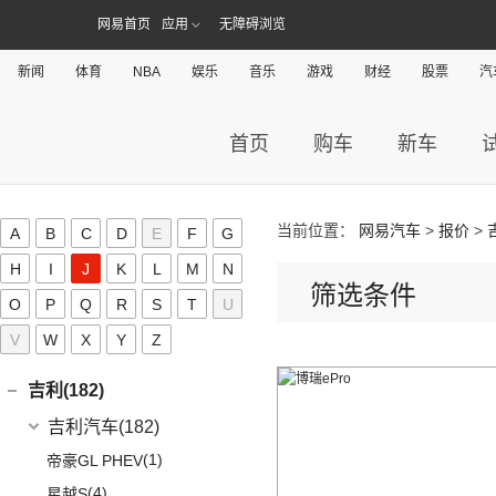
红旗E-QM5
汉腾X7
黄海汽车
(117)
恒天(0)
进口丰田
(22)
(3)
哈弗H6 DHT-PHEV
网易首页
应用
无障碍浏览
(0)
恒驰8
(10)
(3)
红旗H7
汉腾V7
(36)
黄海N1S
海格(16)
(6)
埃尔法
(4)
哈弗二代大狗新能源
(0)
恒驰4
(8)
(0)
红旗H7 PHEV
汉腾X5
新闻
体育
NBA
娱乐
音乐
游戏
财经
股票
汽
(2)
黄海N1
(11)
威尔法
苏州金龙
(16)
(6)
哈弗F7x
华骐(0)
(0)
恒驰1
(3)
(12)
红旗HS5
幸福e+
(11)
黄海N3
SUPRA
(5)
(3)
(10)
枭龙
海格H5V
(0)
恒驰7
华晨新日(9)
(19)
(3)
红旗HS7
汉腾X5 EV
首页
购车
新车
(20)
黄海N7
(7)
(6)
哈弗H9
海格H5C
(1)
恒驰5
华晨新日
(9)
昊铂(24)
(8)
大牛
(7)
哈弗H6
(0)
恒驰6
(3)
华晨新日i03A
昊铂
(24)
I
(40)
黄海N2
(4)
哈弗酷狗
当前位置：
网易汽车
>
报价
>
(6)
华晨新日i03
A
B
C
D
E
F
G
(14)
昊铂HT
(12)
哈弗大狗
iCAR(8)
H
I
J
K
L
M
N
(10)
昊铂GT
(4)
哈弗H7
筛选条件
奇瑞新能源
(8)
J
O
P
Q
R
S
T
U
(10)
哈弗H6S
iCAR 03
(8)
V
W
X
Y
Z
Jeep(45)
广汽菲克
(26)
吉利(182)
(6)
自由侠
吉利汽车
(182)
(4)
大指挥官
(1)
帝豪GL PHEV
(7)
指南者
(4)
星越S