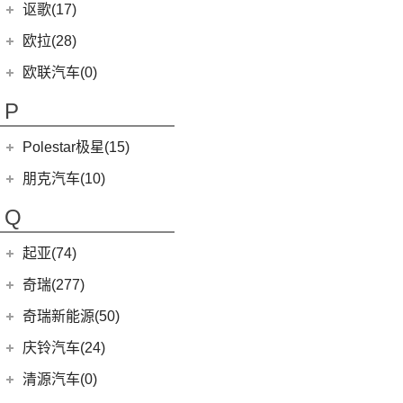
讴歌(17)
(9)
哪吒V
(2)
摩根Plus 4
(0)
哪吒GT
广汽讴歌
(17)
欧拉(28)
(9)
哪吒L
(8)
讴歌RDX
欧拉
(28)
欧联汽车(0)
(9)
哪吒X
(9)
讴歌CDX
(5)
欧拉5
P
(3)
芭蕾猫
Polestar极星(15)
(8)
好猫
Polestar
(15)
朋克汽车(10)
(5)
好猫GT
Polestar 1
(1)
(0)
朋克猫
朋克汽车
(10)
Q
Precept
(0)
(0)
樱桃猫
(5)
朋克美美
起亚(74)
Polestar 4
(6)
(7)
闪电猫
(1)
朋克啦啦
起亚
(74)
Polestar 2
(6)
奇瑞(277)
(4)
朋克多多
(11)
狮铂拓界
Polestar 3
(2)
奇瑞汽车
(277)
奇瑞新能源(50)
(4)
福瑞迪
(0)
奇瑞TJ-1
奇瑞新能源
(50)
庆铃汽车(24)
(5)
智跑
(16)
瑞虎7
(1)
艾瑞泽5e
庆铃汽车
(24)
清源汽车(0)
(13)
起亚K3
(27)
瑞虎3x
(3)
瑞虎3xe