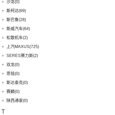
欧蓝德
江淮大众
(2)
沙龙(0)
(6)
天籁
(3)
鲸
(14)
艾瑞泽8
(7)
奕歌
(2)
思皓E20X
沙龙汽车
(0)
斯柯达(69)
(6)
途达
(4)
荣威D5X DMH
(13)
瑞虎5x
(4)
劲炫
江汽集团
(87)
(0)
机甲龙
上汽斯柯达
(69)
斯巴鲁(28)
(15)
奇骏
(14)
荣威i5
(7)
风云A8
(2)
祺智EV
(3)
思皓X4
(7)
柯米克
(14)
ARIYA艾睿雅
斯巴鲁
(28)
斯威汽车(64)
(5)
荣威RX5 MAX
(1)
阿图柯
(5)
思皓E40X
(6)
柯珞克
(2)
新蓝鸟
(11)
森林人
(3)
荣威RX3
华晨鑫源
(64)
松散机车(2)
(4)
思皓X7
(9)
速派
郑州日产
(51)
(3)
力狮
(3)
荣威ei6
(12)
斯威G01
松散机车
(2)
上汽MAXUS(725)
(5)
思皓E50A
(17)
明锐
(38)
纳瓦拉
(4)
斯巴鲁BRZ
(5)
荣威iMAX8 EV
(5)
斯威X3
(1)
SS SUMMER 夏天
上汽大通
(725)
SERES赛力斯(2)
(3)
爱跑
(5)
柯米克GT
(5)
锐骐7虎啸
(4)
斯巴鲁XV
(3)
荣威ei6 MAX
(11)
斯威X7
(1)
SS DOLPHIN 海豚
G20
(23)
(9)
思皓A5
金康赛力斯
(2)
双龙(0)
(8)
柯迪亚克GT
(6)
途达
(6)
傲虎
(4)
荣威i6 MAX
(4)
钢铁侠
EUNIQ 6
(8)
(10)
思皓QX
(2)
赛力斯SF5
(4)
昕锐
思铭(0)
(2)
奇骏·荣耀
(5)
荣威RX5新能源
(2)
斯威X2
EUNIQ 7
(2)
(7)
思皓曜
SF7
(0)
(4)
昕动
进口日产
(4)
斯达泰克(0)
(29)
斯威G05
FCV80
(1)
(8)
思皓E10X
(9)
柯迪亚克
(0)
日产Ariya
(1)
斯威G01 EV
赛麟(0)
T90
(37)
(33)
思皓X8
(4)
途乐
陕西通家(0)
T70 EV
(1)
T70
(120)
T