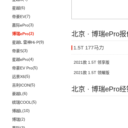
(8)
自由光
(6)
星越
(1)
大指挥官PHEV
(7)
帝豪EV
进口Jeep
(19)
(3)
嘉际ePro
北京 · 博瑞ePro
(5)
牧马人4xe
(2)
博瑞ePro
(6)
大切诺基(进口)
(9)
星越L 雷神Hi·P
1.5T 177马力
(7)
牧马人
(3)
帝豪S
(1)
角斗士
(4)
星越ePro
2021款 1.5T 领享版
(5)
帝豪EV Pro
2021款 1.5T 领耀版
(5)
远景X6
(5)
吉利ICON
北京 · 博瑞ePro
(6)
豪越L
(5)
缤瑞COOL
(10)
博越L
(2)
博瑞
(3)