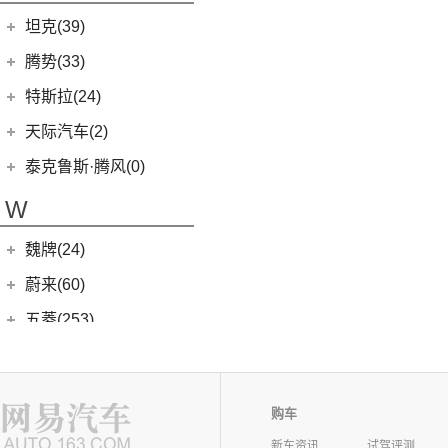
EV80
(11)
坦克(39)
EG10
(2)
长城汽车
(39)
腾势(33)
G50
(18)
(0)
坦克800
腾势
(33)
T60
(9)
特斯拉(24)
(1)
坦克500新能源
(9)
腾势D9 DM-i
T90 EV
(2)
特斯拉中国
(13)
天际汽车(2)
(4)
坦克400新能源
(10)
腾势N7
V80
(212)
Model Y
(6)
天际汽车
(2)
泰克鲁斯·腾风(0)
(3)
坦克700
(6)
腾势D9 EV
EV90
(21)
Model 3
(7)
(0)
天际ME-S
泰克鲁斯·腾风
(0)
W
(13)
坦克300
(8)
腾势X
MIFA 9
(29)
进口特斯拉
(11)
(2)
天际ME7
GT96 TREV
(0)
(18)
坦克500
EUNIQ 5
(9)
魏牌(24)
Cybertruck
(3)
(0)
天际ME5
EV30
(19)
Roadster
(0)
长城汽车
(24)
蔚来(60)
G90
(27)
Model S
(4)
(3)
玛奇朵DHT
蔚来汽车
(60)
五菱(253)
V90
(122)
Model X
(4)
(7)
摩卡
(6)
蔚来ET5
上汽通用五菱
(230)
沃尔沃(118)
D60
(12)
(4)
拿铁DHT
(12)
蔚来ES6
(14)
荣光S
沃尔沃亚太
(83)
五十铃(158)
(6)
领地
(4)
摩卡新能源
(1)
蔚来ET9
(6)
五菱佳辰
购车
(13)
沃尔沃XC60 E驱混动
江西五十铃
(158)
威马汽车(14)
D90 Pro
(16)
(0)
圆梦
(11)
蔚来EC6
(6)
五菱星光
(8)
新车资讯
试驾评测