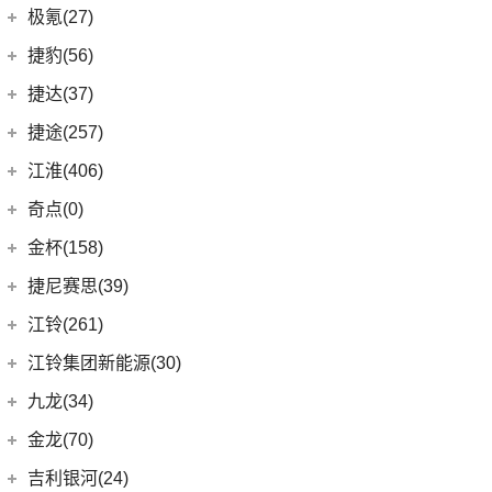
几何汽车
(54)
极氪(27)
(8)
几何E
极氪汽车
(27)
捷豹(56)
(11)
几何G6
(3)
极氪X
奇瑞捷豹
(34)
捷达(37)
(4)
几何M6
ZEEKR 001
(4)
(9)
捷豹E-PACE
一汽-大众
(37)
捷途(257)
(16)
几何A
ZEEKR 009
(11)
(14)
捷豹XFL
(11)
捷达VA3
奇瑞汽车
(257)
江淮(406)
(15)
几何C
(9)
极氪007
(11)
捷豹XEL
(7)
捷达VS5
(20)
捷途X70 PRO
江淮汽车
(406)
奇点(0)
进口捷豹
(22)
(19)
捷达VS7
(5)
捷途大圣i-DM
(98)
星锐
奇点汽车
(0)
金杯(158)
(3)
捷豹I-PACE
(53)
捷途X90 PLUS
(10)
瑞风S4
(0)
奇点iC3
华晨雷诺
(94)
捷尼赛思(39)
(11)
捷豹F-PACE
(31)
捷途X70
(1)
瑞风M5
(0)
奇点iS6
(0)
领坤EV
捷尼赛思
(39)
江铃(261)
(8)
捷豹F-TYPE
(15)
捷途大圣
(4)
江淮iEV7L
(11)
大海狮
(12)
捷尼赛思GV80
江铃汽车
(261)
江铃集团新能源(30)
(3)
捷途X70 Coupe
(6)
瑞风S7
(31)
阁瑞斯
(4)
捷尼赛思G80
(34)
大道
江铃集团新能源
(10)
(0)
捷途自由者
九龙(34)
(12)
江淮iEV6E
(8)
金杯快运
(4)
捷尼赛思GV60
(16)
域虎3
(18)
(4)
捷途X90
易至EX5
九龙汽车
(34)
(8)
江淮V7
金龙(70)
(3)
新海狮
(2)
捷尼赛思纯电G80
(30)
域虎9
(6)
(2)
捷途X70S EV
易至EV3
(64)
(2)
帅铃T6
九龙A5S
金龙客车
(70)
吉利银河(24)
(21)
海狮王
(17)
捷尼赛思G70