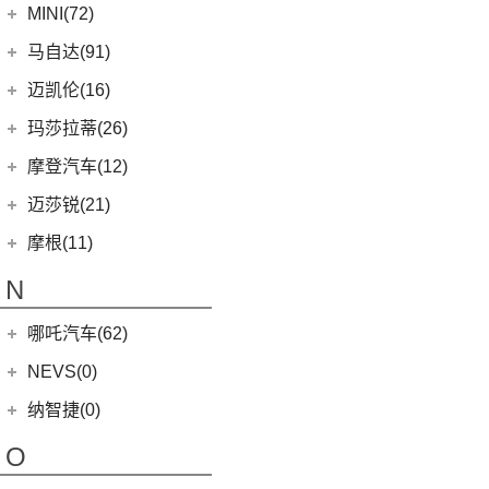
上汽集团
(76)
MINI(72)
Cyberster
(4)
MINI
(67)
马自达(91)
(3)
MG5天蝎座
MINI 3-DOOR
(25)
长安马自达
(77)
迈凯伦(16)
MG MULAN
(7)
MINI 5-DOOR
(10)
(20)
马自达3 昂克赛拉
迈凯伦
(16)
玛莎拉蒂(26)
MG ONE
(11)
MINI CLUBMAN
(11)
(0)
马自达EZ-6
(0)
塞纳
玛莎拉蒂
(26)
摩登汽车(12)
(2)
名爵5
MINI COUNTRYMAN
(15)
(11)
马自达CX-50行也
(1)
迈凯伦540C
Ghibli
(5)
摩登汽车
(12)
迈莎锐(21)
(5)
名爵6新能源
MINI CABRIO
(6)
(23)
马自达CX-5
(2)
迈凯伦570S
(5)
总裁
Modern in
(12)
迈莎锐
(21)
(3)
MG领航新能源
摩根(11)
MINI JCW
(5)
(4)
马自达CX-8
(1)
迈凯伦765LT
MC20
(5)
MG7
(6)
(1)
迈莎锐Urus
摩根
(11)
MINI JCW
(2)
N
(19)
马自达CX-30
(3)
迈凯伦GT
Levante
(6)
(7)
(1)
名爵6
迈莎锐Cayenne
3-Wheeler
(2)
MINI JCW CLUBMAN
(1)
一汽马自达
(14)
(2)
迈凯伦600LT
Grecale
(5)
哪吒汽车(62)
(3)
(15)
名爵eHS
迈莎锐MV600
(1)
摩根4-4
MINI JCW COUNTRYMAN
(2)
(8)
马自达CX-4
(2)
迈凯伦720S
合众新能源
(62)
NEVS(0)
(4)
(3)
名爵ZS
迈莎锐G级
(2)
摩根Aero
(6)
阿特兹
Artura
(4)
(9)
哪吒S
(4)
(1)
名爵EZS
迈莎锐揽胜
国能汽车
(0)
纳智捷(0)
(2)
摩根Roadster
(1)
迈凯伦570GT
(4)
哪吒AYA
(10)
名爵HS
NEVS 9-3
(0)
(1)
摩根Plus 8
O
(22)
哪吒U
(7)
MG领航
NEVS 9-3X
(0)
(1)
摩根Aero 8