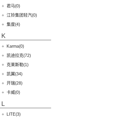
(8)
域虎5
(6)
捷途X70 C-DM
雷诺 江铃集团
(20)
(9)
(3)
江淮iEVS4
九龙A4
(24)
凯锐浩克
吉利银河
(24)
(4)
金杯F50
君马(0)
(10)
特顺EV
(14)
捷途X70S
(20)
羿
(4)
(6)
嘉悦X4
艾菲
(24)
凯歌
(7)
(16)
金杯海狮
银河E8
江铃集团轻汽(0)
(40)
宝典
(14)
捷途X70M
(7)
(4)
江淮iC5
九龙A6
(2)
凯特
(6)
银河E5
绵阳金杯
(10)
(48)
特顺
集度(4)
(8)
山海L9
(11)
(12)
嘉悦A5
九龙A5
(20)
金威
(6)
银河L6
(2)
金典
(7)
域虎EV
集度汽车
(4)
(3)
捷途山海T2
K
(5)
嘉悦X7
(5)
银河L7
(8)
大力神K5
(10)
福顺
ROBO-01
(4)
(6)
捷途X95
(4)
江淮iEVA50
华晨鑫源
(54)
Karma(0)
(58)
域虎7
(7)
(0)
捷途旅行者
集度SIMUCar
(102)
帅铃T8
(12)
新海狮
Karma
(0)
凯迪拉克(72)
(12)
捷途X90 PRO
(2)
江淮IEV7S
(15)
新海狮S
Revero GT
(0)
上汽通用凯迪拉克
(72)
克莱斯勒(1)
(40)
捷途X70 PLUS
(66)
悍途
(27)
小海狮
(11)
凯迪拉克XT6
进口克莱斯勒
(1)
凯翼(34)
(9)
凯迪拉克XT4
(1)
大捷龙PHEV
凯翼
(34)
开瑞(28)
(15)
凯迪拉克XT5
(3)
凯翼E5 EV
开瑞汽车
(28)
卡威(0)
(13)
凯迪拉克CT5
(4)
凯翼V7
(11)
江豚
L
(5)
LYRIQ锐歌
(3)
凯翼X5
(0)
开瑞K50EV
(4)
凯迪拉克GT4
LITE(3)
(4)
凯翼X3
(2)
开瑞K60