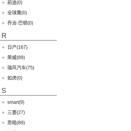
(24)
TAGA达咖H
清源汽车
(0)
前途(0)
(6)
奕跑
(6)
风云T9
(3)
大蚂蚁
(0)
清源尊者
全球鹰(0)
(4)
嘉华
(7)
艾瑞泽5 GT
(16)
QQ冰淇淋
(0)
清源小尊
(4)
K5凯酷
乔治·巴顿(0)
(35)
瑞虎8
(10)
小蚂蚁
KX CROSS
(2)
(14)
欧萌达
R
(10)
艾瑞泽e
(2)
起亚K3 PHEV
(5)
艾瑞泽5
(4)
瑞虎e
日产(167)
(1)
起亚KX3 EV
(14)
瑞虎8 PRO
eQ7
(3)
东风日产
(112)
荣威(89)
(4)
起亚K3 EV
(7)
瑞虎8 L
(12)
逍客
(2)
起亚K5 PHEV
上汽集团
(89)
瑞风汽车(75)
(24)
瑞虎7 PLUS
(7)
骐达
(4)
凯绅
(2)
龙猫
(4)
艾瑞泽GX
江汽集团
(75)
如虎(0)
(3)
楼兰
(2)
焕驰
(1)
科莱威CLEVER
(24)
艾瑞泽5 PLUS
(12)
瑞风L6 MAX
S
(5)
日产N7
(5)
KX3傲跑
(12)
荣威RX5
(6)
瑞虎8 PLUS鲲鹏e+
(51)
瑞风M3
(9)
探陆
(5)
起亚KX5
smart(9)
(5)
荣威RX9
(17)
探索06
(3)
瑞风L5
(25)
轩逸
(9)
荣威iMAX8
(7)
smart
(9)
瑞虎7 PLUS新能源
三菱(27)
(9)
瑞风M4
(2)
轩逸·纯电
(8)
荣威i6 MAX新能源
(23)
瑞虎8 PLUS
(9)
smart精灵#1
广汽三菱
(27)
思皓(89)
(6)
劲客
(3)
荣威Ei5
(7)
瑞虎3
(13)